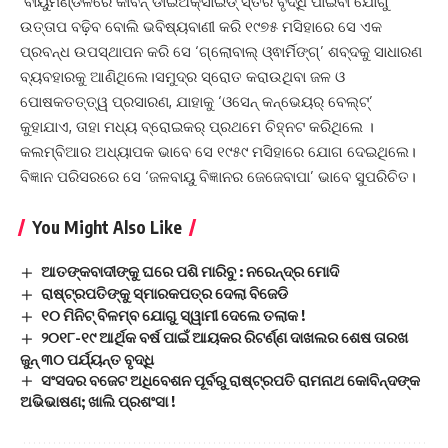
ବାୟୁମଣ୍ଡଳରେ କାର୍ବନ୍‌ ଡାଇଅକ୍‌ସାଇଡ୍‌ ସ୍ତର ବୃଦ୍ଧି ପାଇବା ଯୋଗୁଁ
ଉତ୍ତାପ ବଢ଼ିବ ବୋଲି ଭବିଷ୍ୟବାଣୀ କରି ୧୯୭୫ ମସିହାରେ ସେ ଏକ
ପ୍ରବନ୍ଧ ଉପସ୍ଥାପନ କରି ସେ ‘ଗ୍ଲୋବାଲ୍‌ ଓ୍ଵାର୍ମିଙ୍ଗ୍‌’ ଶବ୍ଦକୁ ସାଧାରଣ
ବ୍ୟବହାରକୁ ଆଣିଥିଲେ।ସମୁଦ୍ର ସ୍ରୋତ କରାଉଥିବା ଜଳ ଓ
ପୋଷକତତ୍ତ୍ୱ ପ୍ରସାରଣ, ଯାହାକୁ ‘ଓସେନ୍‌ କନ୍‌ଭେୟର୍‌ ବେଲ୍‌ଟ୍‌’
କୁହାଯାଏ, ତାହା ମଧ୍ୟ ବ୍ରୋଇକର୍‌ ପ୍ରଥମେ ଚିହ୍ନଟ କରିଥିଲେ ।
କଲମ୍ବିଆର ଅଧ୍ୟାପକ ଭାବେ ସେ ୧୯୫୯ ମସିହାରେ ଯୋଗ ଦେଇଥିଲେ।
ବିଜ୍ଞାନ ପରିସରରେ ସେ ‘ଜଳବାୟୁ ବିଜ୍ଞାନର ଜେଜେବାପା’ ଭାବେ ସୁପରିଚିତ।
You Might Also Like
ଆତଙ୍କବାଦୀଙ୍କୁ ଘରେ ପଶି ମାରିବୁ : ନରେନ୍ଦ୍ର ମୋଦି
ରାଷ୍ଟ୍ରପତିଙ୍କୁ ସ୍ମାରକପତ୍ର ଦେଲା ବିଜେଡି
୧୦ ମିନିଟ୍ ବିଳମ୍ବ ଯୋଗୁ ସ୍ୱାମୀ ଦେଲେ ତଲାକ !
୨୦୧୮-୧୯ ଆର୍ଥିକ ବର୍ଷ ପାଇଁ ଆୟକର ରିଟର୍ଣ୍ଣ ଦାଖଲର ଶେଷ ତାରଖ
ଜୁନ୍‌ ୩୦ ପର୍ଯ୍ୟନ୍ତ ବୃଦ୍ଧି
ସଂସଦର ବଜେଟ ଅଧିବେଶନ ପୂର୍ବରୁ ରାଷ୍ଟ୍ରପତି ରାମନାଥ କୋବିନ୍ଦଙ୍କ
ଅଭିଭାଷଣ; ଖାଲି ପ୍ରଶଂସା !