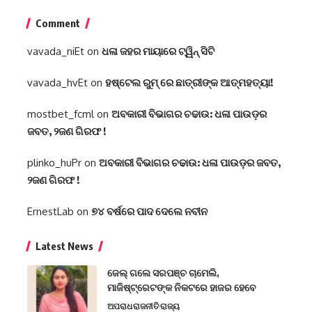
Comment
vavada_niEt
on
ଧଳା ଜହର ମାୟାରେ ଟ୍ୱିନ୍ ସିଟି
vavada_hvEt
on
ହଷ୍ଟେଲ ରୁମ୍ ରେ ଛାତ୍ରୀଙ୍କ ଆତ୍ମହତ୍ୟା!
mostbet_fcml
on
ଅବକାରୀ ବିଭାଗର ଚଢାଉ: ଧଳା ପାଉଡ଼ର
ଜବତ, ୨ଜଣ ଗିରଫ !
plinko_huPr
on
ଅବକାରୀ ବିଭାଗର ଚଢାଉ: ଧଳା ପାଉଡ଼ର ଜବତ,
୨ଜଣ ଗିରଫ !
ErnestLab
on
୭୪ ବର୍ଷରେ ପାଦ ଦେଲେ ନବୀନ
Latest News
ଜେଲ୍ ଗଲେ ସରପଞ୍ଚ ଚାମେଲି,
ମାଜିଷ୍ଟ୍ରେଟଙ୍କ ନିକଟରେ ହାଜର ହେବେ
ଅପରାଧ
ରାଜନୀତି
ରାଜ୍ୟ