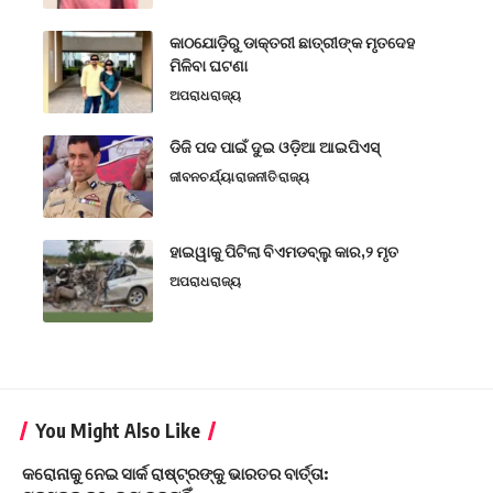
କାଠଯୋଡ଼ିରୁ ଡାକ୍ତରୀ ଛାତ୍ରୀଙ୍କ ମୃତଦେହ
ମିଳିବା ଘଟଣା
ଅପରାଧ
ରାଜ୍ୟ
ଡିଜି ପଦ ପାଇଁ ଦୁଇ ଓଡ଼ିଆ ଆଇପିଏସ୍
ଜୀବନଚର୍ଯ୍ୟା
ରାଜନୀତି
ରାଜ୍ୟ
ହାଇୱାକୁ ପିଟିଲା ବିଏମଡବ୍ଲୁ କାର,୨ ମୃତ
ଅପରାଧ
ରାଜ୍ୟ
You Might Also Like
କରୋନାକୁ ନେଇ ସାର୍କ ରାଷ୍ଟ୍ରଙ୍କୁ ଭାରତର ବାର୍ତ୍ତା: