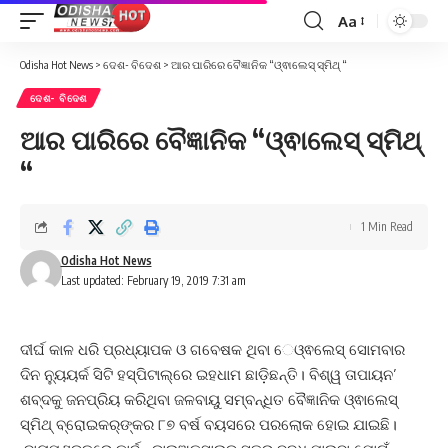
Aa
Font
Resizer
Odisha Hot News
>
ଦେଶ- ବିଦେଶ
>
ଆର ପାରିରେ ବୈଜ୍ଞାନିକ “ଓ୍ଵାଲେସ୍‌ ସ୍ମିଥ୍‌ “
ଦେଶ- ବିଦେଶ
ଆର ପାରିରେ ବୈଜ୍ଞାନିକ “ଓ୍ଵାଲେସ୍‌ ସ୍ମିଥ୍‌
“
1 Min Read
Odisha Hot News
Last updated: February 19, 2019 7:31 am
ଦୀର୍ଘ କାଳ ଧରି ପ୍ରଧ୍ୟାପକ ଓ ଗବେଷକ ଥିବା େଓ୍ଵଲେସ୍‌ ସୋମବାର
ଦିନ ନ୍ୟୁୟର୍କ ସିଟି ହସ୍‌ପିଟାଲ୍‌ରେ ଇହଧାମ ଛାଡ଼ିଛନ୍ତି। ବିଶ୍ୱ ତାପାୟନ’
ଶବ୍ଦକୁ ଜନପ୍ରିୟ କରିଥିବା ଜଳବାୟୁ ସମ୍ବନ୍ଧିତ ବୈଜ୍ଞାନିକ ଓ୍ଵାଲେସ୍‌
ସ୍ମିଥ୍‌ ବ୍ରୋଇକର୍‌ଙ୍କର ୮୭ ବର୍ଷ ବୟସରେ ପରଲୋକ ହୋଇ ଯାଇଛି।