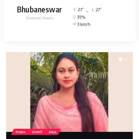
Bhubaneswar
°
°
27
_
27
93%
Overcast Clouds
3 km/h
ଅପରାଧ
ରାଜ୍ୟ