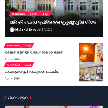
ଜୀବନଚର୍ଯ୍ୟା
ରାଜନୀତି
ରାଜ୍ୟ
ଆଜି ବସିବ ରାଜ୍ୟ କ୍ୟାବିନେଟର ଗୁରୁତ୍ୱପୂର୍ଣ୍ଣ ବୈଠକ
Odisha Hot News
April 4, 2026
ମନୋରଞ୍ଜନ
ରାଜ୍ୟ
ରାଜ୍ୟରେ ଉପରମୁହାଁ ପାରଦ: ୯ ସହର ୪୦ଂ ଉପରେ
April 4, 2026
ଜୀବନଚର୍ଯ୍ୟା
ରାଜ୍ୟ
ରଥଯାତ୍ରାରେ ପୁରୀ ରେଳଷ୍ଟେସନ ଲୋକାର୍ପଣ
April 4, 2026
ମନୋରଞ୍ଜନ