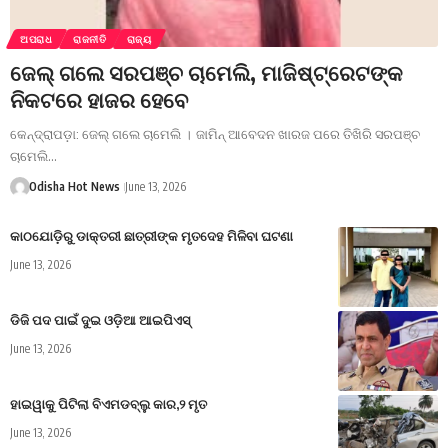
ଅପରାଧ
ରାଜନୀତି
ରାଜ୍ୟ
ଜେଲ୍ ଗଲେ ସରପଞ୍ଚ ଚାମେଲି, ମାଜିଷ୍ଟ୍ରେଟଙ୍କ
ନିକଟରେ ହାଜର ହେବେ
କେନ୍ଦ୍ରାପଡ଼ା: ଜେଲ୍ ଗଲେ ଚାମେଲି । ଜାମିନ୍ ଆବେଦନ ଖାରଜ ପରେ ତିଖିରି ସରପଞ୍ଚ
ଚାମେଲି…
Odisha Hot News
June 13, 2026
କାଠଯୋଡ଼ିରୁ ଡାକ୍ତରୀ ଛାତ୍ରୀଙ୍କ ମୃତଦେହ ମିଳିବା ଘଟଣା
June 13, 2026
ଡିଜି ପଦ ପାଇଁ ଦୁଇ ଓଡ଼ିଆ ଆଇପିଏସ୍
June 13, 2026
ହାଇୱାକୁ ପିଟିଲା ବିଏମଡବ୍ଲୁ କାର,୨ ମୃତ
June 13, 2026