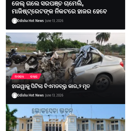
Odisha Hot News
June 13, 2026
ଅପରାଧ
ରାଜ୍ୟ
ହାଇୱାକୁ ପିଟିଲା ବିଏମଡବ୍ଲୁ କାର,୨ ମୃତ
Odisha Hot News
June 13, 2026