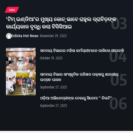
ଖେଳ
‘ଟିମ୍‌ ଇଣ୍ଡିଆ’ର ମୁଖ୍ୟ କୋଚ୍‌ ଭାବେ ରାହୁଲ ଦ୍ରାବିଡ଼ଙ୍କ
କାର୍ଯ୍ୟକାଳ ବୃଦ୍ଧି କଲା ବିସିସିଆଇ
Odisha Hot News
November 29, 2023
ସମବାୟ ବିଭାଗର ମହିଳା କର୍ମଚାରୀମାନେ ପାଳିଲେ ଦୀପାବଳି
October 19, 2025
ସମବାୟ ବିଭାଗ ସାଂସ୍କୃତିକ ପରିଷଦ ପକ୍ଷରୁ ଶାରଦୀୟ
ଉତ୍ସବ ପାଳନ
September 27, 2025
ଓଡ଼ିଆ ଅଭିନେତ୍ରୀଙ୍କ ତେଲଗୁ ସିନେମା ” ବିଉଟି”
September 27, 2025