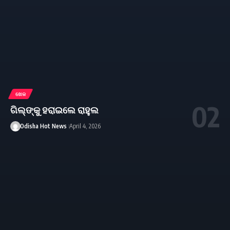
ଖେଳ
ଗିଲ୍‌ଙ୍କୁ ହରାଇଲେ ରାହୁଲ
Odisha Hot News
April 4, 2026