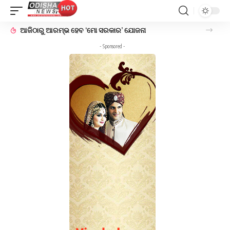
ଆସନ୍ତା ଜାନୁୟାରୀ ୩୧ରେ ଓଡ଼ିଶା ଆସୁଛନ୍ତି ଦିଲ୍ଲୀ ମୁଖ୍ୟମନ୍ତ୍ରୀ ଅରବିନ୍ଦ କେଜ୍ରିୱାଲ !
- Sponsored -