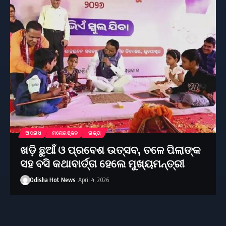
ଅପରାଧ
ମନୋରଞ୍ଜନ
ରାଜ୍ୟ
ଖଡ଼ି ଛୁଆଁ ଓ ପ୍ରବେଶ ଉତ୍ସବ, ତଳେ ପିଲାଙ୍କ
ସହ ବସି କଥାବାର୍ତ୍ତା ହେଲେ ମୁଖ୍ୟମନ୍ତ୍ରୀ
Odisha Hot News
April 4, 2026