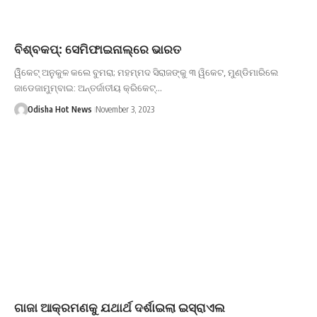
ବିଶ୍ବକପ୍‌: ସେମିଫାଇନାଲ୍‌ରେ ଭାରତ
ୱିିକେଟ୍‌ ଅନୁକୁଳ କଲେ ବୁମରା; ମହମ୍ମଦ ସିରାଜଙ୍କୁ ୩ ୱିକେଟ, ମୁଣ୍ଡିମାରିଲେ
ଜାଡେଜାମୁମ୍ବାଇ: ଅନ୍ତର୍ଜାତୀୟ କ୍ରିକେଟ୍‌…
Odisha Hot News
November 3, 2023
ଗାଜା ଆକ୍ରମଣକୁ ଯଥାର୍ଥ ଦର୍ଶାଇଲା ଇସ୍ରାଏଲ