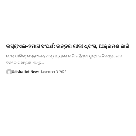
ଇସ୍ରାଏଲ-ହମାସ ସଂଘର୍ଷ: ଉତ୍ତର ଗାଜା ଧ୍ବଂସ, ଆକ୍ରମଣ ଜାରି
ତେଲ୍‌ ଆଭିଭ୍‌: ଇସ୍ରାଏଲ-ହମାସ୍‌ ମଧ୍ୟରେ ଜାରି ରହିଥିବା ଯୁଦ୍ଧ ଇତିମଧ୍ୟରେ ୨୮
ଦିନରେ ପହଞ୍ଚିଛି। କିନ୍ତୁ…
Odisha Hot News
November 3, 2023