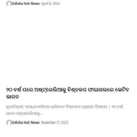
Odisha Hot News
April 8, 2024
୨୦ ବର୍ଷ ପରେ ଅଷ୍ଟ୍ରେଲିଆକୁ ବିଶ୍ବକପ ଫାଇନାଲରେ ଭେଟିବ
ଭାରତ
ନୂଆଦିଲ୍ଲୀ: ଆସନ୍ତା ରବିବାର କ୍ରିକେଟ ବିଶ୍ବକପ ଗ୍ରାଣ୍ଡ ଫିନାଲେ । ୨୦ ବର୍ଷ
ପରେ ଅଷ୍ଟ୍ରେଲିଆକୁ…
Odisha Hot News
November 17, 2023