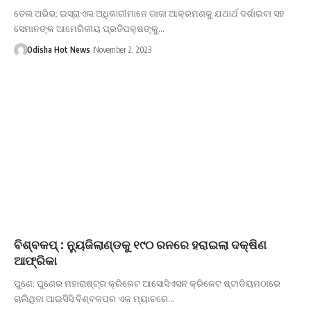
ତେଲ ଅଭିଭ: ଇସ୍ରାଏଲ ଅଧିକାରୀମାନେ ଗାଜା ଆକ୍ରମଣକୁ ଯଥାର୍ଥ ଦର୍ଶାଇବା ସହ
ସେମାନଙ୍କ ଆମେରିକୀୟ ପ୍ରତିପକ୍ଷଙ୍କୁ…
Odisha Hot News
November 2, 2023
ବିଶ୍ବକପ୍ : ନ୍ୟୁଜିଲାଣ୍ଡକୁ ୧୯୦ ରନରେ ହରାଇଲା ଦକ୍ଷିଣ
ଆଫ୍ରିକା
ପୁଣେ: ପୁଣେର ମହାରାଷ୍ଟ୍ର କ୍ରିକେଟ ଆସୋସିଏସନ କ୍ରିକେଟ ଷ୍ଟାଡିୟମଠାରେ
ଚାଲିଥିବା ଆଇସିସି ବିଶ୍ବକପର ଏକ ମ୍ୟାଚରେ…