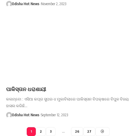
Odisha Hot News
November 2, 2023
ପାକିସ୍ତାନ ଧରାଶାୟୀ
କଲମ୍ବୋ : ଏସିଆ କପ୍‌ର ସୁପର-୪ ମୁକାବିଲାରେ ପାକିସ୍ତାନ ବିପକ୍ଷରେ ବିପୁଳ ବିଜୟ
ହାସଲ କରିଛି…
Odisha Hot News
September 12, 2023
1
2
3
…
26
27