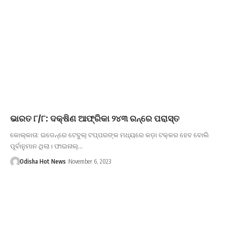
ଭାରତ ୮/୮: ଦକ୍ଷିଣ ଆଫ୍ରିକା ୨୪୩ ରନ୍‌‌ରେ ପରାସ୍ତ
କୋଲ୍‌କାତା: ଇଡେନ୍‌ରେ ଟେବୁଲ୍‌ ଟପ୍ପରଙ୍କ ମଧ୍ୟରେ କଡ଼ା ଟକ୍କର ହେବ ବୋଲି
ପୂର୍ବାନୁମାନ ଥିଲା। ଫାଇନାଲ୍…
Odisha Hot News
November 6, 2023