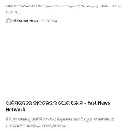
ଲଣ୍ଡନ: ବ୍ରିଟେନରେ ଏକ ହୃଦୟ ବିଦାରକ ହତ୍ୟା ଘଟଣା ସାମ୍ନାକୁ ଆସିଛି। ଏଠାରେ
ଜଣେ ୨୮…
Odisha Hot News
April 8, 2024
ପାକିସ୍ତାନରେ ଡାକ୍ତରଙ୍କ ଘୋର ଅଭାବ – Fast News
Network
ଚିକିତ୍ସା ଅଭାବରୁ ପ୍ରତିଦିନ ୭୦୦୦ ଶିଶୁଙ୍କର ହେଉଛି ମୃତ୍ୟୁ! ଇସଲାମାବାଦ:
ପାକିସ୍ତାନରେ ସ୍ବାସ୍ଥ୍ୟ ବ୍ୟବସ୍ଥା କିପରି…