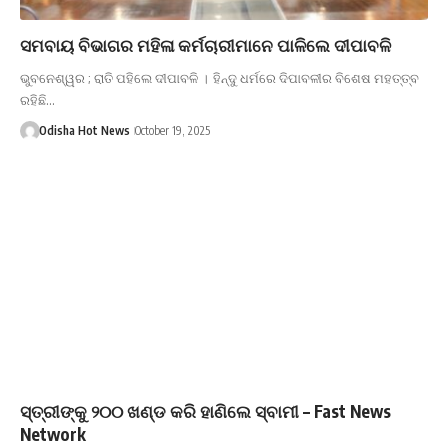
ସମବାୟ ବିଭାଗର ମହିଳା କର୍ମଚାରୀମାନେ ପାଳିଲେ ଦୀପାବଳି
ଭୁବନେଶ୍ୱର ; ରାତି ପହିଲେ ଦୀପାବଳି । ହିନ୍ଦୁ ଧର୍ମରେ ଦିପାବଳୀର ବିଶେଷ ମହତ୍ତ୍ବ
ରହିଛି…
Odisha Hot News
October 19, 2025
ସ୍ତ୍ରୀଙ୍କୁ ୨୦୦ ଖଣ୍ଡ କରି ହାଣିଲେ ସ୍ବାମୀ – Fast News
Network