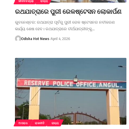
ଜୀବନଚର୍ଯ୍ୟା
ରାଜ୍ୟ
ରଥଯାତ୍ରାରେ ପୁରୀ ରେଳଷ୍ଟେସନ ଲୋକାର୍ପଣ
ଭୁବନେଶ୍ବର: ରଥଯାତ୍ରା ପୂର୍ବରୁ ପୁରୀ ରେଳ ଷ୍ଟେସନର ନବୀକରଣ
କାର୍ଯ୍ୟ ଶେଷ ହେବ। ରଥଯାତ୍ରାରେ ତୀର୍ଥଯାତ୍ରୀଙ୍କୁ…
Odisha Hot News
April 4, 2026
ଅପରାଧ
ରାଜନୀତି
ରାଜ୍ୟ