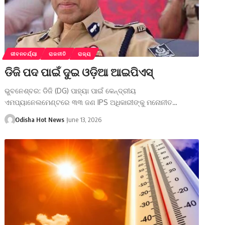
ଜୀବନଚର୍ଯ୍ୟା
ରାଜନୀତି
ରାଜ୍ୟ
ଡିଜି ପଦ ପାଇଁ ଦୁଇ ଓଡ଼ିଆ ଆଇପିଏସ୍
ଭୁବନେଶ୍ବର: ଡିଜି (DG) ପାହ୍ୟା ପାଇଁ କେନ୍ଦ୍ରୀୟ
ଏମପ୍ୟାନେଲମେଣ୍ଟରେ ୩୩ ଜଣ IPS ଅଧିକାରୀଙ୍କୁ ମନୋନୀତ…
Odisha Hot News
June 13, 2026