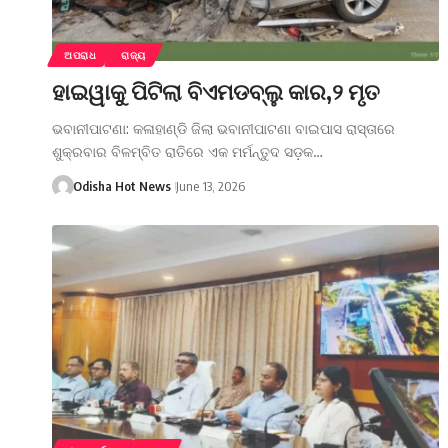
ଅପରାଧ
ରାଜ୍ୟ
ହାଇୱାକୁ ପିଟିଲା ବିଏମଡବ୍ଲୁ କାର,୨ ମୃତ
ଭବାନୀପାଟଣା: କଳାହାଣ୍ଡି ଜିଲା ଭବାନୀପାଟଣା ବାଇପାସ ରାସ୍ତାରେ
ଶୁକ୍ରବାର ବିଳମ୍ବିତ ରାତିରେ ଏକ ମର୍ମନ୍ତୁଦ ସଡ଼କ…
Odisha Hot News
June 13, 2026