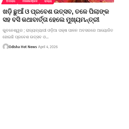
ଅପରାଧ
ମନୋରଞ୍ଜନ
ରାଜ୍ୟ
ଖଡ଼ି ଛୁଆଁ ଓ ପ୍ରବେଶ ଉତ୍ସବ, ତଳେ ପିଲାଙ୍କ
ସହ ବସି କଥାବାର୍ତ୍ତା ହେଲେ ମୁଖ୍ୟମନ୍ତ୍ରୀ
ଭୁବନେଶ୍ୱର ; ରାଜ୍ୟବ୍ୟାପୀ ଓଡ଼ିଆ ପକ୍ଷ ପାଳନ ଅବସରରେ ଆୟୋଜିତ
ହୋଇଛି ପ୍ରବେଶ ଉତ୍ସବ ଓ…
Odisha Hot News
April 4, 2026