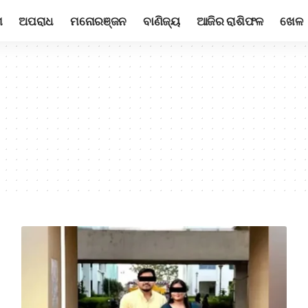
ଶ
ଅପରାଧ
ମନୋରଞ୍ଜନ
ବାଣିଜ୍ୟ
ଆଜିର ରାଶିଫଳ
ଖେଳ