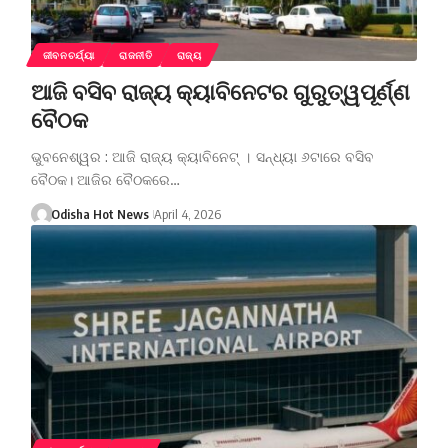
ଜୀବନଚର୍ଯ୍ୟା
ରାଜନୀତି
ରାଜ୍ୟ
ଆଜି ବସିବ ରାଜ୍ୟ କ୍ୟାବିନେଟର ଗୁରୁତ୍ୱପୂର୍ଣ୍ଣ
ବୈଠକ
ଭୁବନେଶ୍ୱର : ଆଜି ରାଜ୍ୟ କ୍ୟାବିନେଟ୍ । ସନ୍ଧ୍ୟା ୬ଟାରେ ବସିବ
ବୈଠକ। ଆଜିର ବୈଠକରେ…
Odisha Hot News
April 4, 2026