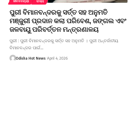
ଜୀବନଚର୍ଯ୍ୟା
ରାଜ୍ୟ
ପୁରୀ ବିମାନବନ୍ଦରକୁ ସର୍ତ୍ତ ସହ ଅନୁମତି
ମଞ୍ଜୁରୀ ପ୍ରଦାନ କଲା ପରିବେଶ, ଜଙ୍ଗଲ ଏବଂ
ଜଳବାୟୁ ପରିବର୍ତ୍ତନ ମନ୍ତ୍ରଣାଳୟ
ପୁରୀ : ପୁରୀ ବିମାନବନ୍ଦରକୁ ସର୍ତ୍ତ ସହ ଅନୁମତି । ପୁରୀ ଅନ୍ତର୍ଜାତୀୟ
ବିମାନବନ୍ଦର ପାଇଁ…
Odisha Hot News
April 4, 2026