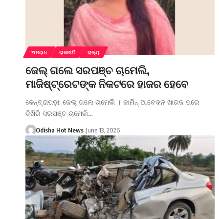
ଅପରାଧ
ରାଜନୀତି
ରାଜ୍ୟ
ଜେଲ୍ ଗଲେ ସରପଞ୍ଚ ଚାମେଲି,
ମାଜିଷ୍ଟ୍ରେଟଙ୍କ ନିକଟରେ ହାଜର ହେବେ
କେନ୍ଦ୍ରାପଡ଼ା: ଜେଲ୍ ଗଲେ ଚାମେଲି । ଜାମିନ୍ ଆବେଦନ ଖାରଜ ପରେ
ତିଖିରି ସରପଞ୍ଚ ଚାମେଲି…
Odisha Hot News
June 13, 2026