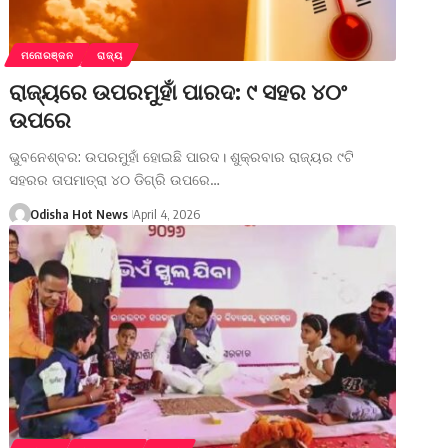
ମନୋରଞ୍ଜନ
ରାଜ୍ୟ
ରାଜ୍ୟରେ ଉପରମୁହାଁ ପାରଦ: ୯ ସହର ୪୦ଂ
ଉପରେ
ଭୁବନେଶ୍ବର: ଉପରମୁହାଁ ହୋଇଛି ପାରଦ। ଶୁକ୍ରବାର ରାଜ୍ୟର ୯ଟି
ସହରର ତାପମାତ୍ରା ୪୦ ଡିଗ୍ରି ଉପରେ…
Odisha Hot News
April 4, 2026