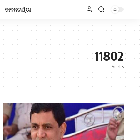
ଜୀବନଚର୍ଯ୍ୟା
11802
Articles