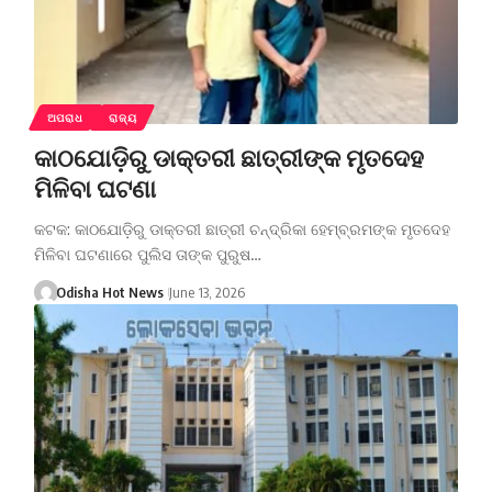
ଅପରାଧ
ରାଜ୍ୟ
କାଠଯୋଡ଼ିରୁ ଡାକ୍ତରୀ ଛାତ୍ରୀଙ୍କ ମୃତଦେହ
ମିଳିବା ଘଟଣା
କଟକ: କାଠଯୋଡ଼ିରୁ ଡାକ୍ତରୀ ଛାତ୍ରୀ ଚନ୍ଦ୍ରିକା ହେମ୍ବ୍ରମଙ୍କ ମୃତଦେହ
ମିଳିବା ଘଟଣାରେ ପୁଲିସ ତାଙ୍କ ପୁରୁଷ…
Odisha Hot News
June 13, 2026