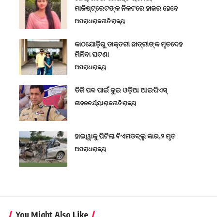
ମାଜିଷ୍ଟ୍ରେଟଙ୍କ ନିକଟରେ ହାଜର ହେବେ
ଅପରାଧ
ରାଜନୀତି
ରାଜ୍ୟ
କାଠଯୋଡ଼ିରୁ ଡାକ୍ତରୀ ଛାତ୍ରୀଙ୍କ ମୃତଦେହ
ମିଳିବା ଘଟଣା
ଅପରାଧ
ରାଜ୍ୟ
ଡିଜି ପଦ ପାଇଁ ଦୁଇ ଓଡ଼ିଆ ଆଇପିଏସ୍
ଜୀବନଚର୍ଯ୍ୟା
ରାଜନୀତି
ରାଜ୍ୟ
ହାଇୱାକୁ ପିଟିଲା ବିଏମଡବ୍ଲୁ କାର,୨ ମୃତ
ଅପରାଧ
ରାଜ୍ୟ
You Might Also Like