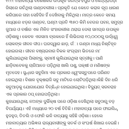
୧୯୯୯ ମହାବାତ୍ୟା ବିଶେଷକରି ଉପକୂଳ ଜଗତ୍‌ସିଂହପୁର ଓ କେନ୍ଦ୍ରାପଡ଼ା
ଜିଲାରେ ରଚିଥିଲା ତାଣ୍ଡବଲୀଳା। ପ୍ରକୃତି ଯେ କେତେ କରାଳ ରୂପ ଧାରଣ
କରିପାରେ ତାହା ସେହିଦିନ ହିଁ ଦେଖିବାକୁ ମିଳିଥିଲା। ମାତ୍ର କେତେ ସମୟ
ମଧ୍ୟରେ ଝଡ଼ର ତାଣ୍ଡବ, ଘଣ୍ଟା ପ୍ରତି ୩୫୦ କିମି ବେଗର ପବନ, ସମୁଦ୍ର
ଜୁଆର ଓ ବର୍ଷାର ଏକ ମିଳିତ ସଂହାରଲୀଳା ଥରାଇ ଦେଲା ସମଗ୍ର ଉପକୂଳ
ଓଡ଼ିଶାକୁ। କେବଳ ଏରସମା ବ୍ଲକରେ ହିଁ ଲିଭିଗଲା ୧୦,୦୦୦ରୁ ଊର୍ଦ୍ଧ୍ୱ
ଲୋକଙ୍କ ଜୀବନ ଦୀପ। ଘରଦ୍ୱାର ଛାଡ଼, ଗଁା ଗଣ୍ଡା ମଧ୍ୟ ନିଶ୍ଚିହ୍ନ
ହୋଇଗଲା। ଜୀବନ ବଞ୍ଚାଇବାର ବିକଳ ସଂଗ୍ରାମ ଭିତରେ ମା’
ଭୁଲିଯାଇଥିଲା ପିଲାଙ୍କୁ, ସ୍ବାମୀ ଭୁଲିଯାଇଥିଲା ସ୍ତ୍ରୀକୁ। ପାଣି
ଛାଡ଼ିବାବେଳକୁ ଚାରିଆଡେ ପଡ଼ିଥିଲା ଖାଲି ପଶୁ, ପକ୍ଷୀ ଓ ମଣିଷଙ୍କ
ମୃତଦେହ। ସୁନ୍ଧର ସବୁଜିମା ଏକ ପ୍ରକାର ଧ୍ୱଂସସ୍ତୁପରେ ପରିଣତ
ହୋଇଥିଲା। ବିଶାଳ ବୃକ୍ଷରାଜି ସବୁ ମାଟିରେ ଲୋଟିପଡ଼ିଥିଲା।କିଛି ଦିନ ଧରି
ସବୁଆଡ଼କୁ ଯୋଗାଯୋଗ ବିଚ୍ଛିନ୍ନ ହୋଇଯାଇଥିଲା। ବିଦ୍ୟୁତ୍ ସରବରାହ
ଏକ ପ୍ରକାର ଠପ୍ ହୋଇପଡ଼ିଥିଲା।
କୁହାଯାଉଥିଲା, ନଅଙ୍କ ଦୁର୍ଭିକ୍ଷ ପରେ ଓଡ଼ିଶା ଦେଖିଥିଲା ସବୁଠାରୁ ବଡ଼
ବିପର୍ଯ୍ୟୟ। ଏହି ମଧ୍ୟରେ ୨୦ ବର୍ଷ ବିତିଛି। ମହାବାତ୍ୟା ପରେ ଫାଇଲିନ୍,
ହୁଡହୁଡ, ତିତଲି ଓ ଫୋନି ଭଳି ବାତ୍ୟାକୁ ସହିଛି ଓଡ଼ିଶା। ହେଲେ
ମହାବାତ୍ୟାର ଅଭିଜ୍ଞତା ରାଜ୍ୟବାସୀଙ୍କୁ ସତର୍କ ଓ ସଂଘର୍ଷ ଶିଖାଇ ଦେଇଛି।