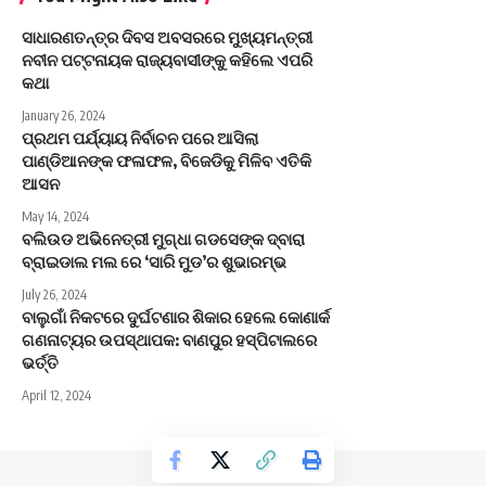
ସାଧାରଣତନ୍ତ୍ର ଦିବସ ଅବସରରେ ମୁଖ୍ୟମନ୍ତ୍ରୀ
ନବୀନ ପଟ୍ଟନାୟକ ରାଜ୍ୟବାସୀଙ୍କୁ କହିଲେ ଏପରି
କଥା
January 26, 2024
ପ୍ରଥମ ପର୍ଯ୍ୟାୟ ନିର୍ବାଚନ ପରେ ଆସିଲା
ପାଣ୍ଡିଆନଙ୍କ ଫଳାଫଳ, ବିଜେଡିକୁ ମିଳିବ ଏତିକି
ଆସନ
May 14, 2024
ବଲିଉଡ ଅଭିନେତ୍ରୀ ମୁଗ୍ଧା ଗଡସେଙ୍କ ଦ୍ବାରା
ବ୍ରାଇଡାଲ ମଲ ରେ ‘ସାରି ମୁଡ’ର ଶୁଭାରମ୍ଭ
July 26, 2024
ବାଲୁଗାଁ ନିକଟରେ ଦୁର୍ଘଟଣାର ଶିକାର ହେଲେ କୋଣାର୍କ
ଗଣନାଟ୍ୟର ଉପସ୍ଥାପକ: ବାଣପୁର ହସ୍ପିଟାଲରେ
ଭର୍ତ୍ତି
April 12, 2024