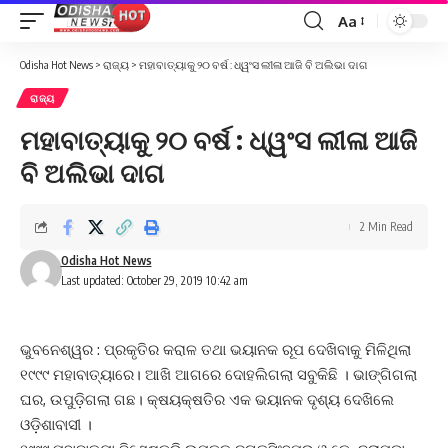
Aa
Font
Resizer
Odisha Hot News
>
ରାଜ୍ୟ
>
ମହାବାତ୍ୟାକୁ ୨୦ ବର୍ଷ : ଧ୍ୱଂସ ଲୀଳା ଆଜି ବି ଅଲିଭା ଦାଗ
ରାଜ୍ୟ
ମହାବାତ୍ୟାକୁ ୨୦ ବର୍ଷ : ଧ୍ୱଂସ ଲୀଳା ଆଜି
ବି ଅଲିଭା ଦାଗ
2 Min Read
Odisha Hot News
Last updated: October 29, 2019 10:42 am
ଭୁବନେଶ୍ୱର : ପ୍ରକୃତିର କରାଳ ତଥା ଭୟାନକ ରୂପ ଦେଖିବାକୁ ମିଳିଥିଲା
୧୯୯୯ ମହାବାତ୍ୟାରେ। ଆଖି ଆଗରେ ଦୋହଲିଗଲା ସବୁକିଛି । ଭାଙ୍ଗିଗଲା
ଘର, ଉପୁଡ଼ିଗଲା ଗଛ। କ୍ଷୟକ୍ଷତିର ଏକ ଭୟାନକ ଦୃଶ୍ୟ ଦେଖିଲେ
ଓଡ଼ିଶାବାସୀ ।