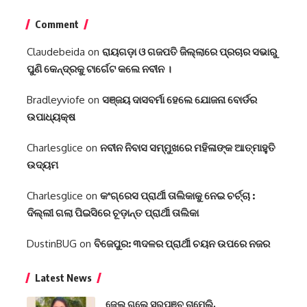
Comment
Claudebeida
on
ରାୟଗଡ଼ା ଓ ଗଜପତି ଜିଲ୍ଲାରେ ପ୍ରଚାର ସଭାରୁ
ପୁଣି କେନ୍ଦ୍ରକୁ ଟାର୍ଗେଟ କଲେ ନବୀନ ।
Bradleyviofe
on
ସଞ୍ଜୟ ଦାସବର୍ମା ହେଲେ ଯୋଜନା ବୋର୍ଡର
ଉପାଧ୍ୟକ୍ଷ
Charlesglice
on
ନବୀନ ନିବାସ ସମ୍ମୁଖରେ ମହିଳାଙ୍କ ଆତ୍ମାହୁତି
ଉଦ୍ୟମ
Charlesglice
on
କଂଗ୍ରେସ ପ୍ରାର୍ଥୀ ତାଲିକାକୁ ନେଇ ଚର୍ଚ୍ଚା :
ଦିଲ୍ଲୀ ଗଲା ପିଇସିରେ ଚୂଡ଼ାନ୍ତ ପ୍ରାର୍ଥୀ ତାଲିକା
DustinBUG
on
ବିଜେପୁର: ୩ଦଳର ପ୍ରାର୍ଥୀ ଚୟନ ଉପରେ ନଜର
Latest News
ଜେଲ୍ ଗଲେ ସରପଞ୍ଚ ଚାମେଲି,