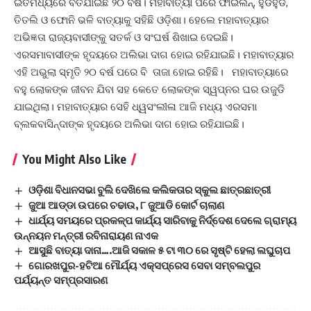
ଇତିମଧ୍ୟରେ ବିତିଯାଇଛି ୨୦ ବର୍ଷ। ମହାବାତ୍ୟା ପରେ ଫାଇଲିନ୍, ହୁଡହୁଡ,
ତିତଲି ଓ ଫୋନି ଭଳି ବାତ୍ୟାକୁ ସହିଛି ଓଡ଼ିଶା। ହେଲେ ମହାବାତ୍ୟାର
ଅଭିଜ୍ଞତା ରାଜ୍ୟବାସୀଙ୍କୁ ସତର୍କ ଓ ସଂଘର୍ଷ ଶିଖାଇ ଦେଇଛି।
ଏରସମାବାସୀଙ୍କ ହୃଦୟରେ ଅଲିଭା ଦାଗ ହୋଇ ରହିଯାଇଛି। ମହାବାତ୍ୟାର
ଏହି ଅଭୁଲା ସ୍ମୃତି ୨୦ ବର୍ଷ ପରେ ବି ତାଜା ହୋଇ ରହିଛି। ମହାବାତ୍ୟାରେ
ବହୁ ଲୋକଙ୍କ ଜୀବନ ଯିବା ସହ କେତେ ଲୋକଙ୍କ ସ୍ୱପ୍ନର ଘର ଉଜୁଡି
ଯାଇଥିଲା। ମହାବାତ୍ୟାର ସେହି ଧ୍ୱସଂଲୀଳା ଆଜି ମଧ୍ୟ ଏରସମା
ବ୍ଲକବାସିନ୍ଦାଙ୍କ ହୃଦୟରେ ଅଲିଭା ଦାଗ ହୋଇ ରହିଯାଇଛି।
You Might Also Like
ଓଡ଼ିଶା ବିଧାନସଭା ବୁଲି ଦେଖିଲେ କଲିକତାର ସ୍କୁଲ ଛାତ୍ରଛାତ୍ରୀ
ଜୁଆ ଆଡ୍ଡା ଉପରେ ଚଢାଉ, ୮ ଜୁଆଡି କୋର୍ଟ ଚାଲାଣ
ଧାର୍ଯ୍ୟ ସମୟରେ ପ୍ରକଳ୍ପ କାର୍ଯ୍ୟ ସାରିବାକୁ ନିର୍ଦ୍ଦେଶ ଦେଲେ ଗ୍ରାମ୍ୟ
ଉନ୍ନୟନ ମନ୍ତ୍ରୀ ରବିନାରାୟଣ ନାଏକ
ଆସୁଛି ବାତ୍ୟା ଦାନା….ଆଜି ସକାଳ ୫ ଟା ୩୦ ରେ ସୃଷ୍ଟି ହେଲା ଲଘୁଚାପ
ଗୋରଖପୁର-ହଟିଆ ମୌର୍ଯ୍ୟ ଏକ୍ସପ୍ରେସ ସେବା ସମ୍ବଲପୁର
ପର୍ଯ୍ୟନ୍ତ ସମ୍ପ୍ରସାରଣ