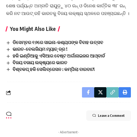
ଶେଷ ପର୍ଯ୍ୟନ୍ତ ଅମ୍ବାତି ରାୟୁଡ଼ୁ ୪୦ ରନ୍ ଓ ଦିନେଶ କାର୍ତ୍ତିକ ୩୮ ରନ୍
କରି ନଟ ଆଉଟ୍ ରହି ଭାରତକୁ ବିଜୟ ଲକ୍ଷ୍ୟ ସ୍ଥଳରେ ପହଞ୍ଚାଇଛନ୍ତି ।
You Might Also Like
ଡିସେମ୍ବର ୧୬ରେ ସାଇନା-କଶ୍ୟପଙ୍କ ବିବାହ ଉତ୍ସବ
ଭାରତ-ବେଲଜିୟମ ମ୍ୟାଚ୍ ଡ୍ର !
ହକି ଇଣ୍ଡିଆକୁ ଏସିଆର ବେଷ୍ଟ ଅର୍ଗାନାଇଜର ଆଓ୍ବାର୍ଡ
ବିଜୟ ବଜାୟ ଲକ୍ଷ୍ୟରେ ଭାରତ
ବିଶ୍ବକପ୍‌ ହକି ସେଲିବ୍ରେସନ : କମ୍ପିଲା ବାରବାଟୀ
Leave a Comment
- Advertisement -