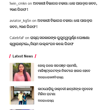
1win_cmkn
on
ଅବକାରୀ ବିଭାଗର ଚଢାଉ: ଧଳା ପାଉଡ଼ର ଜବତ,
୨ଜଣ ଗିରଫ !
aviator_kgSn
on
ଅବକାରୀ ବିଭାଗର ଚଢାଉ: ଧଳା ପାଉଡ଼ର
ଜବତ, ୨ଜଣ ଗିରଫ !
CalebfaF
on
ରାଜ୍ୟ ସରକାରଙ୍କ ଗୁରୁତ୍ୱପୂର୍ଣ୍ଣ ଘୋଷଣା:
କ୍ୱାରାଣ୍ଟାଇନ୍‌ ନିୟମ ଉଲ୍ଲଂଘନ କଲେ ଗିରଫ
Latest News
ଜେଲ୍ ଗଲେ ସରପଞ୍ଚ ଚାମେଲି,
ମାଜିଷ୍ଟ୍ରେଟଙ୍କ ନିକଟରେ ହାଜର ହେବେ
ଅପରାଧ
ରାଜନୀତି
ରାଜ୍ୟ
କାଠଯୋଡ଼ିରୁ ଡାକ୍ତରୀ ଛାତ୍ରୀଙ୍କ ମୃତଦେହ
ମିଳିବା ଘଟଣା
ଅପରାଧ
ରାଜ୍ୟ