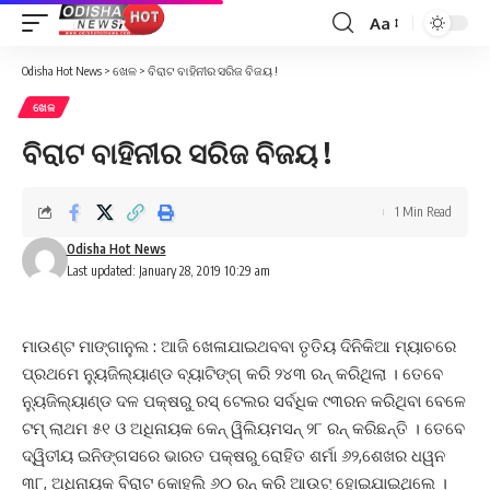
Aa
Font
Resizer
Odisha Hot News
>
ଖେଳ
>
ବିରାଟ ବାହିନୀର ସରିଜ ବିଜୟ !
ଖେଳ
ବିରାଟ ବାହିନୀର ସରିଜ ବିଜୟ !
1 Min Read
Odisha Hot News
Last updated: January 28, 2019 10:29 am
ମାଉଣ୍ଟ ମାଙ୍ଗାନୁଲ : ଆଜି ଖେଳାଯାଇଥବବା ତୃତିୟ ଦିନିକିଆ ମ୍ୟାଚରେ
ପ୍ରଥମେ ନ୍ୟୁଜିଲ୍ୟାଣ୍ଡ ବ୍ୟାଟିଙ୍ଗ୍ କରି ୨୪୩ ରନ୍ କରିଥିଲା । ତେବେ
ନ୍ୟୁଜିଲ୍ୟାଣ୍ଡ ଦଳ ପକ୍ଷରୁ ରସ୍ ଟେଲର ସର୍ବଧିକ ୯୩ରନ କରିଥିବା ବେଳେ
ଟମ୍ ଲାଥମ ୫୧ ଓ ଅଧିନାୟକ କେନ୍ ୱିଲିୟମସନ୍ ୨୮ ରନ୍ କରିଛନ୍ତି । ତେବେ
ଦ୍ୱିତୀୟ ଇନିଙ୍ଗସରେ ଭାରତ ପକ୍ଷରୁ ରୋହିତ ଶର୍ମା ୬୨,ଶେଖର ଧୱନ
୩୮, ଅଧିନାୟକ ବିରାଟ କୋହଲି ୬୦ ରନ୍ କରି ଆଉଟ୍ ହୋଇଯାଇଥିଲେ ।