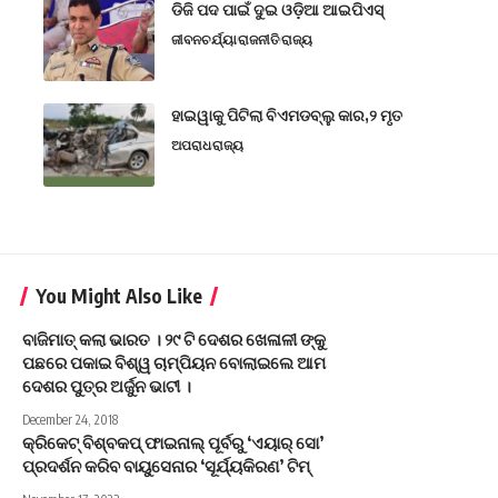
ଡିଜି ପଦ ପାଇଁ ଦୁଇ ଓଡ଼ିଆ ଆଇପିଏସ୍
ଜୀବନଚର୍ଯ୍ୟା
ରାଜନୀତି
ରାଜ୍ୟ
ହାଇୱାକୁ ପିଟିଲା ବିଏମଡବ୍ଲୁ କାର,୨ ମୃତ
ଅପରାଧ
ରାଜ୍ୟ
You Might Also Like
ବାଜିମାତ୍ କଲା ଭାରତ । ୨୯ ଟି ଦେଶର ଖେଳାଳୀ ଙ୍କୁ
ପଛରେ ପକାଇ ବିଶ୍ୱ ଚାମ୍ପିୟନ ବୋଲାଇଲେ ଆମ
ଦେଶର ପୁତ୍ର ଅର୍ଜୁନ ଭାଟୀ ।
December 24, 2018
କ୍ରିକେଟ୍‌ ବିଶ୍ବକପ୍‌ ଫାଇନାଲ୍‌ ପୂର୍ବରୁ ‘ଏୟାର୍‌ ସୋ’
ପ୍ରଦର୍ଶନ କରିବ ବାୟୁସେନାର ‘ସୂର୍ଯ୍ୟକିରଣ’ ଟିମ୍‌