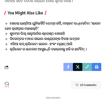
ଦଳଙ୍କ ସହିତ ବୈଠକ କରାଯିବ ବୋଲି ସୂଚନା ମିଳିଛି।
You Might Also Like
ଖେଲୋ ଇଣ୍ଡିଆ ୟୁନିଭର୍ସିଟି ଗେମ୍ସ ଜର୍ସି, ମାସ୍କଟ ଉନ୍ମୋଚିତ: ‘ଭାରତ
ହେବ କ୍ରୀଡ଼ାର ମହାଶକ୍ତି’
ଶୁବମନ ଗିଲ୍ ଜାନୁଆରିର ଶ୍ରେଷ୍ଠ ଖେଳାଳି
ଡିସେମ୍ବର ୧୬ରେ ସାଇନା-କଶ୍ୟପଙ୍କ ବିବାହ ଉତ୍ସବ
ଏସିଆ କପ୍‌ କ୍ରିକେଟ: ଭାରତ- ହଂକଂ ମ୍ୟାଚ୍‌ ଆଜି
କ୍ରିକେଟ ର ଭଗବାନ ଆସୁଛନ୍ତି ବଢାଇବାକୁ ହକି ର ହାର୍ଟବିଟ୍ ।
25 Comments
- Advertisement -