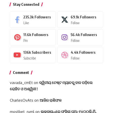
Stay Connected
235.3k
Followers
69.1k
Followers
Like
Follow
11.6k
Followers
56.4k
Followers
Pin
Follow
136k
Subscribers
4.4k
Followers
Subscribe
Follow
Comment
vavada_cmEt
on
ଦ୍ୱିତୀୟ ଟେଷ୍ଟ ମ୍ୟାଚରୁ ବାଦ ପଡ଼ିଲେ
ରୋହିତ ଓ ଅଶ୍ୱିନୀ !
CharlesOvAts
on
ଆଜିର ରାଶିଫଳ
mostbet_ruml
on
ଲକ୍‌ଡାଉନ୍‌ରେ ଫସିଲା ପୁଅ: ୧୪୦୦କି.ମି.