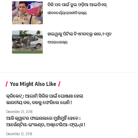
ଡିଜି ପଦ ପାଇଁ ଦୁଇ ଓଡ଼ିଆ ଆଇପିଏସ୍
ଜୀବନଚର୍ଯ୍ୟା
ରାଜନୀତି
ରାଜ୍ୟ
ହାଇୱାକୁ ପିଟିଲା ବିଏମଡବ୍ଲୁ କାର,୨ ମୃତ
ଅପରାଧ
ରାଜ୍ୟ
You Might Also Like
କ୍ରିକେଟ୍ : ଆଗାମି ସିରିଜ ପାଇଁ ଘୋଷଣା ହେଲା
ଭାରତୀୟ ଦଳ, ଦଳକୁ ଫେରିଲେ ଧୋନି !
December 25, 2018
ଆଜି କ୍ୱାଟର ଫାଇନାଲରେ ମୁହାଁମୁହିଁ ହେବେ :
ଆର୍ଜେଣ୍ଟିନା-ଇଂଲଣ୍ଡ, ଅଷ୍ଟେଲିଆ-ଫ୍ରାନ୍ସ !
December 12, 2018