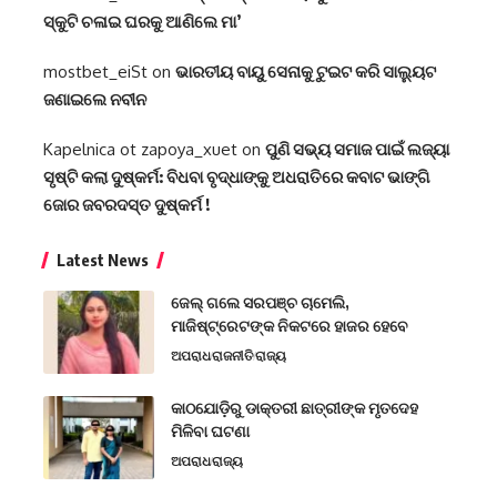
ସ୍କୁଟି ଚଳାଇ ଘରକୁ ଆଣିଲେ ମା’
mostbet_eiSt
on
ଭାରତୀୟ ବାୟୁ ସେନାକୁ ଟୁଇଟ କରି ସାଲ୍ୟୁଟ
ଜଣାଇଲେ ନବୀନ
Kapelnica ot zapoya_xuet
on
ପୁଣି ସଭ୍ୟ ସମାଜ ପାଇଁ ଲଜ୍ୟା
ସୃଷ୍ଟି କଲା ଦୁଷ୍କର୍ମ: ବିଧବା ବୃଦ୍ଧାଙ୍କୁ ଅଧରାତିରେ କବାଟ ଭାଙ୍ଗି
ଜୋର ଜବରଦସ୍ତ ଦୁଷ୍କର୍ମ !
Latest News
ଜେଲ୍ ଗଲେ ସରପଞ୍ଚ ଚାମେଲି,
ମାଜିଷ୍ଟ୍ରେଟଙ୍କ ନିକଟରେ ହାଜର ହେବେ
ଅପରାଧ
ରାଜନୀତି
ରାଜ୍ୟ
କାଠଯୋଡ଼ିରୁ ଡାକ୍ତରୀ ଛାତ୍ରୀଙ୍କ ମୃତଦେହ
ମିଳିବା ଘଟଣା
ଅପରାଧ
ରାଜ୍ୟ