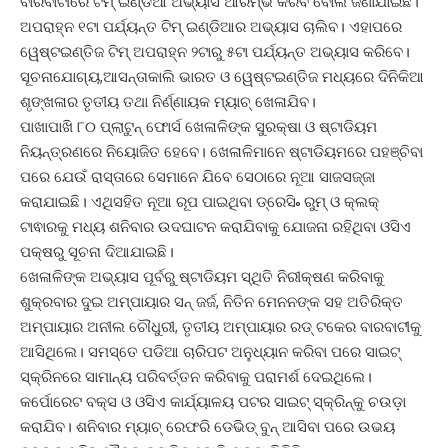
ବାରବାଟୀରେ ଟିମ୍ ଇଣ୍ଡିଆ ଅଭ୍ୟାସ ଆରମ୍ଭ କରିବ ବୋଲି ଜଣାଯାଇଛି।
ଅପରାହ୍ନ ୧ଟା ପର୍ଯ୍ୟନ୍ତ ଟିମ୍ ଇଣ୍ଡିଆର ଅଭ୍ୟାସ ଚାଲିବ। ଏହାପରେ
ୱେଷ୍ଟଇଣ୍ତିଜ ଟିମ୍ ଅପରାହ୍ନ ୨ଟାରୁ ୫ଟା ପର୍ଯ୍ୟନ୍ତ ଅଭ୍ୟାସ କରିବେ।
ସୂଚନାଯୋଗ୍ୟ,ଆସନ୍ତାକାଲି ଭାରତ ଓ ୱେଷ୍ଟଇଣ୍ତିଜ ମଧ୍ୟରେ ଦିନିକିଆ
ଶୃଙ୍ଖଳାର ତୃତୀୟ ତଥା ନିର୍ଣ୍ଣାୟକ ମ୍ୟାଚ୍ ଖେଳାଯିବ।
ପାଖାପାଖି ୮୦ ପ୍ଲାଟୁନ୍ ଫୋର୍ସ ଖେଳାଳିଙ୍କ ସୁରକ୍ଷା ଓ ଷ୍ଟାଡିୟମ
ନିୟନ୍ତ୍ରଣରେ ନିୟୋଜିତ ହେବେ। ଖେଳାଳିମାନେ ଷ୍ଟାଡିୟମରେ ପହଞ୍ଚିବା
ପରେ ଯେଉଁ ରାସ୍ତାରେ ସେମାନେ ଯିବେ ସେଠାରେ ନୂଆ ସାଜସଜ୍ଜା
କରାଯାଇଛି। ଏଥିସହିତ ନୂଆ ରୂପ ପାଇଥିବା ଡ୍ରେସି˚ ରୁମ୍ ଓ କ୍ଲକ୍
ଟାଵାରକୁ ମଧ୍ୟ ଶନିବାର ଉଦଘାଟନ କରାଯିବାକୁ ଯୋଜନା ରହିଥିବା ଓସିଏ
ପକ୍ଷରୁ ସୂଚନା ଦିଆଯାଇଛି।
ଖେଳାଳିଙ୍କ ଅଭ୍ୟାସ ପୂର୍ବରୁ ଷ୍ଟାଡିୟମ ସ୍ଥିତି ନିରୀକ୍ଷଣ କରିବାକୁ
ଶୁକ୍ରବାର ଦୁଇ ଅମ୍ପାୟାର ସନ୍ ଜର୍ଜ, ନିତିନ ମେନନଙ୍କ ସହ ଅତିରିକ୍ତ
ଅମ୍ପାୟାର ଅନୀଲ ଚୌଧୁରୀ, ତୃତୀୟ ଅମ୍ପାୟାର ରଡ୍ ଟକେର ବାରବାଟୀକୁ
ଆସିଥିଲେ। ସମସ୍ତେ ପଡିଆ ଚାରିପଟ ଅନୁଧ୍ୟାନ କରିବା ପରେ ସାଇଟ୍
ସ୍କ୍ରିନରେ ସାମାନ୍ୟ ପରିବର୍ତ୍ତନ କରିବାକୁ ପରାମର୍ଶ ଦେଇଥିଲେ।
କର୍ପୋରେଟ ବକ୍ସ ଓ ଓସିଏ କାର୍ଯ୍ୟାଳୟ ପଟର ସାଇଟ୍ ସ୍କ୍ରିନ୍କୁ ଚଉଡ଼ା
କରାଯିବ। ଶନିବାର ମ୍ୟାଚ୍ ରେଫରି ଡେଭିଡ୍ ବୁନ୍ ଆସିବା ପରେ ଉଭୟ