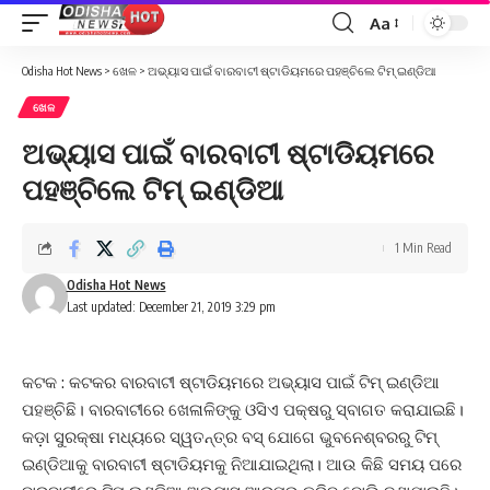
Aa
Font
Resizer
Odisha Hot News
>
ଖେଳ
>
ଅଭ୍ୟାସ ପାଇଁ ବାରବାଟୀ ଷ୍ଟାଡିୟମରେ ପହଞ୍ଚିଲେ ଟିମ୍ ଇଣ୍ଡିଆ
ଖେଳ
ଅଭ୍ୟାସ ପାଇଁ ବାରବାଟୀ ଷ୍ଟାଡିୟମରେ
ପହଞ୍ଚିଲେ ଟିମ୍ ଇଣ୍ଡିଆ
1 Min Read
Odisha Hot News
Last updated: December 21, 2019 3:29 pm
କଟକ : କଟକର ବାରବାଟୀ ଷ୍ଟାଡିୟମରେ ଅଭ୍ୟାସ ପାଇଁ ଟିମ୍ ଇଣ୍ଡିଆ
ପହଞ୍ଚିଛି। ବାରବାଟୀରେ ଖେଳାଳିଙ୍କୁ ଓସିଏ ପକ୍ଷରୁ ସ୍ବାଗତ କରାଯାଇଛି।
କଡ଼ା ସୁରକ୍ଷା ମଧ୍ୟରେ ସ୍ୱତନ୍ତ୍ର ବସ୍ ଯୋଗେ ଭୁବନେଶ୍ବରରୁ ଟିମ୍
ଇଣ୍ଡିଆକୁ ବାରବାଟୀ ଷ୍ଟାଡିୟମକୁ ନିଆଯାଇଥିଲା। ଆଉ କିଛି ସମୟ ପରେ