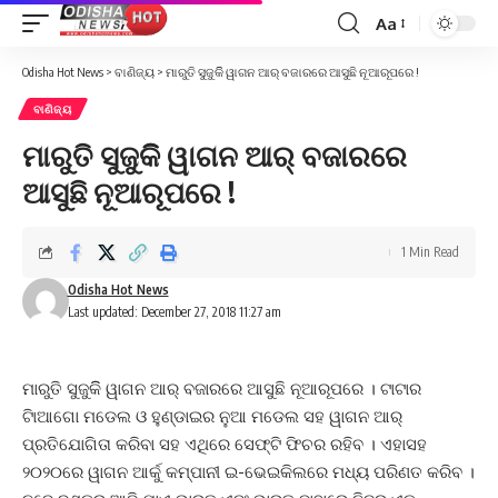
Aa
Font
Resizer
Odisha Hot News
>
ବାଣିଜ୍ୟ
>
ମାରୁତି ସୁଜୁକିି ୱାଗନ ଆର୍ ବଜାରରେ ଆସୁଛି ନୂଆରୂପରେ !
ବାଣିଜ୍ୟ
ମାରୁତି ସୁଜୁକିି ୱାଗନ ଆର୍ ବଜାରରେ
ଆସୁଛି ନୂଆରୂପରେ !
1 Min Read
Odisha Hot News
Last updated: December 27, 2018 11:27 am
ମାରୁତି ସୁଜୁକିି ୱାଗନ ଆର୍ ବଜାରରେ ଆସୁଛି ନୂଆରୂପରେ । ଟାଟାର
ଟିାଆଗୋ ମଡେଲ ଓ ହୁଣ୍ଡାଇର ନୁଆ ମଡେଲ ସହ ୱାଗନ ଆର୍
ପ୍ରତିଯୋଗିତା କରିବା ସହ ଏଥିରେ ସେଫ୍ଟି ଫିଚର ରହିବ । ଏହାସହ
୨୦୨୦ରେ ୱାଗନ ଆର୍କୁ କମ୍ପାନୀ ଇ-ଭେଇକିଲରେ ମଧ୍ୟ ପରିଣତ କରିବ ।