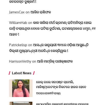
ଜବରଦସ୍ତ ଦୁଷ୍କର୍ମ !
JamesCax
on
ଆଜିର ରାଶିଫଳ
WilliamHab
on
କାଳ ସାଜିଲା ତୀର୍ଥ ଭ୍ରମଣ; ରାତିଅନିଦ୍ରା ହୋଇ
ଗାଡ଼ି ଚଲାଉଥିବା ବେଳେ ଘଟିଲା ଦୁର୍ଘଟଣା, ଘଟଣାସ୍ଥଳରେ ୪ମୃତ, ୧୧
ଆହତ !
Patrickelisp
on
ଆସନ୍ତା ଜାନୁୟାରୀ ୩୧ରେ ଓଡ଼ିଶା ଆସୁଛନ୍ତି
ଦିଲ୍ଲୀ ମୁଖ୍ୟମନ୍ତ୍ରୀ ଅରବିନ୍ଦ କେଜ୍ରିୱାଲ !
HarrisonVethy
on
ଆଜି ମାଟ୍ରିକ୍ ପରୀକ୍ଷାଫଳ
Latest News
ଜେଲ୍ ଗଲେ ସରପଞ୍ଚ ଚାମେଲି,
ମାଜିଷ୍ଟ୍ରେଟଙ୍କ ନିକଟରେ ହାଜର ହେବେ
ଅପରାଧ
ରାଜନୀତି
ରାଜ୍ୟ
କାଠଯୋଡ଼ିରୁ ଡାକ୍ତରୀ ଛାତ୍ରୀଙ୍କ ମୃତଦେହ