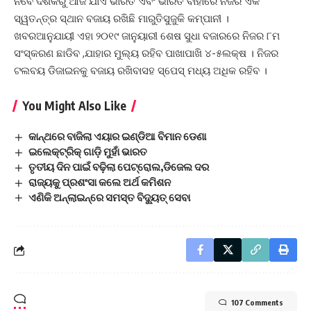
ନବେ ଦଶକରୁ ଆଜି ଯାଏ ଭାରତ ଏବଂ ଭାରତ ବାହାରେ ନିଜର ଏକ
ସ୍ୱତନ୍ତ୍ର ସ୍ଥାନ ବଜାୟ ରଖିଛି ମାରୁତିସୁଜୁକି କମ୍ପାନୀ ।
ଖବରଆନୁଯାୟୀ ଏହା ୨୦୧୯ ଜାନୁୟାରୀ ଶେଷ ସୁଧା ବଜାରରେ ନିଜର ୮ମ
ସଂସ୍କରଣ ଛାଡିବ ,ଯାହାର ମୁଲ୍ୟ ରହିବ ପାଖାପାଖି ୪-୫ଲକ୍ଷ । ନିଜର
ଟଲବୟ ଡିଜାଇନକୁ ବଜାୟ ରଖିବାସହ ସ୍ପେସ୍ ମଧ୍ୟ ଅଧିକ ରହିବ ।
You Might Also Like
କାନ୍ଥରେ ବାଜିଲା ଏୟାର ଇଣ୍ଡିଆ ବିମାନ ଡେଣା
ଇଲେକ୍ଟ୍ରିକ୍ ଗାଡ଼ି ମୁହାଁ ଭାରତ
ତୃତୀୟ ଦିନ ପାଇଁ ବଢ଼ିଲା ପେଟ୍ରୋଲ,ଡିଜେଲ ଦର
ରାଜ୍ୟକୁ ପ୍ରଶଂସା କଲେ ଅର୍ଥ କମିଶନ
ଏଣିକି ଅନ୍‌ଲାଇନ୍‌ରେ ସମସ୍ତ ବିଦ୍ୟୁତ୍‌ ସେବା
107 Comments