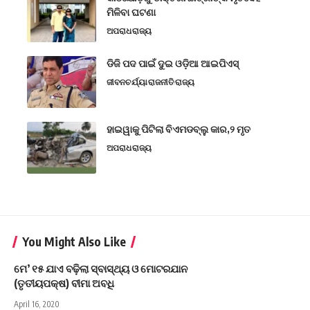
ମିଳିବା ଘଟଣା
ଅପରାଧ
ରାଜ୍ୟ
ଡିଜି ପଦ ପାଇଁ ଦୁଇ ଓଡ଼ିଆ ଆଇପିଏସ୍
ଜୀବନଚର୍ଯ୍ୟା
ରାଜନୀତି
ରାଜ୍ୟ
ହାଇୱାକୁ ପିଟିଲା ବିଏମଡବ୍ଲୁ କାର,୨ ମୃତ
ଅପରାଧ
ରାଜ୍ୟ
You Might Also Like
ମେ’ ୧୫ ଯାଏ ବଢ଼ିଲା ସ୍ବାସ୍ଥ୍ୟ ଓ ମୋଟରଯାନ
(ତୃତୀୟପକ୍ଷ) ବୀମା ଅବଧି
April 16, 2020