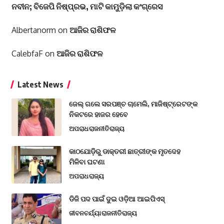
ନବୀନ; ବିଜେପି ନିଷ୍ପ୍ରଭ, ମାଟି କାମୁଡ଼ିଲା କଂଗ୍ରେସ
Albertanorm
on
ଆଜିର ରାଶିଫଳ
CalebfaF
on
ଆଜିର ରାଶିଫଳ
Latest News
ଜେଲ୍ ଗଲେ ସରପଞ୍ଚ ଚାମେଲି, ମାଜିଷ୍ଟ୍ରେଟଙ୍କ
ନିକଟରେ ହାଜର ହେବେ
ଅପରାଧ
ରାଜନୀତି
ରାଜ୍ୟ
କାଠଯୋଡ଼ିରୁ ଡାକ୍ତରୀ ଛାତ୍ରୀଙ୍କ ମୃତଦେହ
ମିଳିବା ଘଟଣା
ଅପରାଧ
ରାଜ୍ୟ
ଡିଜି ପଦ ପାଇଁ ଦୁଇ ଓଡ଼ିଆ ଆଇପିଏସ୍
ଜୀବନଚର୍ଯ୍ୟା
ରାଜନୀତି
ରାଜ୍ୟ