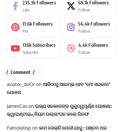
235.3k
Followers
69.1k
Followers
Like
Follow
11.6k
Followers
56.4k
Followers
Pin
Follow
136k
Subscribers
4.4k
Followers
Subscribe
Follow
Comment
aviator_doOr
on
ଆଜିଠାରୁ ଆରମ୍ଭ ହେବ ‘ମୋ ସରକାର’
ଯୋଜନା
JamesCax
on
ରାଜ୍ୟ ସରକାରଙ୍କ ଗୁରୁତ୍ୱପୂର୍ଣ୍ଣ ଘୋଷଣା:
କ୍ୱାରାଣ୍ଟାଇନ୍‌ ନିୟମ ଉଲ୍ଲଂଘନ କଲେ ଗିରଫ
Patrickelisp
on
କାମ ଦେଲାନି ମୋଦୀ ଯାଦୁ : ପଞ୍ଚମ ଥର