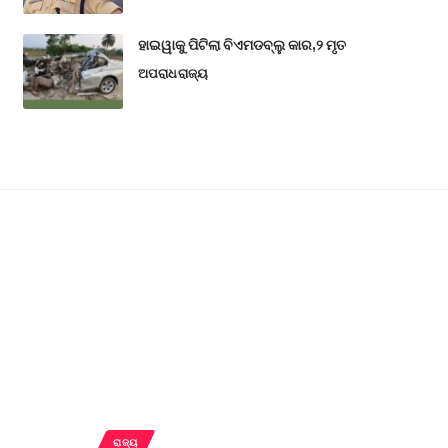
ହାଇୱାକୁ ପିଟିଲା ବିଏମଡବ୍ଲୁ କାର,୨ ମୃତ
ଅପରାଧ
ରାଜ୍ୟ
ରାଜ୍ୟ