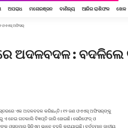
ଶ
ଅପରାଧ
ମନୋରଞ୍ଜନ
ବାଣିଜ୍ୟ
ଆଜିର ରାଶିଫଳ
ଖେଳ
ଓଏଏସ୍‌ ଅଫିସର୍‌
ରରେ ଅଦଳବଦଳ : ବଦଳିଲେ ୧
 ସ୍ତରରେ ଏକ ଅଦଳବଦଳ କରିଛନ୍ତି। ୧୨ ଜଣ ଓଏଏସ୍‌ ଅଫିସର୍‌ଙ୍କୁ
ଏ ନେଇ ଗତକାଲି ବିଜ୍ଞପ୍ତି ଜାରି ହୋଇଛି। ସେରିଫେଡ୍‌ ଓ
ଙ୍କୁ ଓସ୍‌ଡମାର ସିଜିଏମ୍‌ ଭାବେ ବଦଳି କରାଯାଇଛି। ବର୍ତ୍ତମାନ ଜାତୀୟ