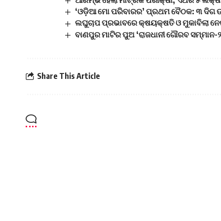
ଆରମ୍ଭ ହେଲା ମାଟ୍ରିକ ପରୀକ୍ଷା, ଏଥର ୫ ଲକ୍ଷ 
‘ଓଡ଼ିଆ ମୋ ପରିବାରର’ ପ୍ରଥମ ବୈଠକ: ୩ ଦିଗ ଉପର
ଲଘୁଚାପ ପ୍ରଭାବରେ କ୍ଷୟକ୍ଷତି ଓ ମୁକାବିଲା ନେଇ
ବାଣପୁର ମାଟିର ପୁଅ ‘ରାଜଧାନୀ ଗୌରବ ସମ୍ମାନ-
Share This Article