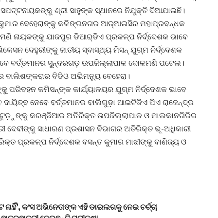
ଦାସପଟ୍ଟନାୟକଙ୍କୁ ଶ୍ରୀ ସାହୁଙ୍କ ସ୍ଥାନରେ ନିଯୁକ୍ତି ଦିଆଯାଇଛି।
ଜ କୁମାର ବେହେରାଙ୍କୁ କଳିଙ୍ଗନଗର ଆର୍‌ଆଇସିର ମହାପ୍ରବନ୍ଧକ
ମଣି ନାୟକଙ୍କୁ ଯାଜପୁର ଡିଆର୍‌ଡିଏ ପ୍ରକଳ୍ପ ନିର୍ଦ୍ଦେଶକ ଭାବେ
େସନ ଦେହୁରୀଙ୍କୁ ଜାତୀୟ ସ୍ବାସ୍ଥ୍ୟ ମିସନ୍‌ ଯୁଗ୍ମ ନିର୍ଦ୍ଦେଶକ
ୁ ଆସିବେ ବର୍ତ୍ତମାନର ସୁନ୍ଦରଗଡ଼ ଉପଜିଲ୍ଲାପାଳ ଦୋଳମଣି ପଟେଲ।
 ବାଲିଶଙ୍କରାର ବିଡିଓ ଅଭିମନ୍ୟୁ ବେହେରା।
 ପରିବହନ କମିସନ୍‌ଙ୍କ କାର୍ଯ୍ୟାଳୟର ଯୁଗ୍ମ ନିର୍ଦ୍ଦେଶକ ଭାବେ
ାୟିତ୍ବ ନେବେ ବର୍ତ୍ତମାନର ବାଲିଗୁଡ଼ା ଆଇଟିଡିଏ ପିଏ ରାଜେନ୍ଦ୍ର
ା ଟୁଡ଼ୁଙ୍କୁ କରଞ୍ଜିଆର ଅତିରିକ୍ତ ଉପଜିଲ୍ଲାପାଳ ଓ ମାଲକାନଗିରିର
୍ରୀ ଦେବୀଙ୍କୁ ସାଧାରଣ ପ୍ରଶାସନ ବିଭାଗର ଅତିରିକ୍ତ ଭୂ-ଅଧିକାରୀ
ିରିକ୍ତ ପ୍ରକଳ୍ପ ନିର୍ଦ୍ଦେଶକ ବସନ୍ତ କୁମାର ମାଝୀଙ୍କୁ ବାଣିଜ୍ୟ ଓ
େ ନାହିଁ’, କଂସ ଅଭିନେତାଙ୍କ ଏହି ଡାଇଲଗକୁ ନେଇ ଚର୍ଚ୍ଚା