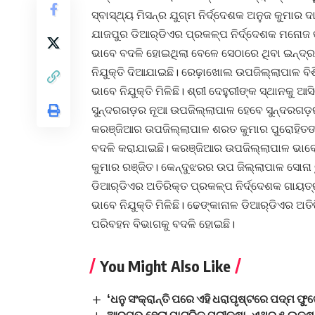
ସ୍ବାସ୍ଥ୍ୟ ମିସନ୍‌ର ଯୁଗ୍ମ ନିର୍ଦ୍ଦେଶକ ଅନୁଜ କୁମାର 
ଯାଜପୁର ଡିଆର୍‌ଡିଏର ପ୍ରକଳ୍ପ ନିର୍ଦ୍ଦେଶକ ମନୋ
ଭାବେ ବଦଳି ହୋଇଥିଲା ବେଳେ ସେଠାରେ ଥିବା ଇନ୍ଦ୍ର
ନିଯୁକ୍ତି ଦିଆଯାଇଛି। ରେଢ଼ାଖୋଲ ଉପଜିଲ୍ଲାପାଳ ବିଶିକ
ଭାବେ ନିଯୁକ୍ତି ମିଳିଛି। ଶ୍ରୀ ଦେହୁରୀଙ୍କ ସ୍ଥାନକ
ସୁନ୍ଦରଗଡ଼ର ନୂଆ ଉପଜିଲ୍ଲାପାଳ ହେବେ ସୁନ୍ଦରଗଡ଼ର
କରଞ୍ଜିଆର ଉପଜିଲ୍ଲାପାଳ ଶରତ କୁମାର ପୁରୋହିତଙ୍କୁ
ବଦଳି କରାଯାଇଛି। କରଞ୍ଜିଆର ଉପଜିଲ୍ଲାପାଳ ଭାବେ ଦ
କୁମାର ରଞ୍ଜିତ। କେନ୍ଦୁଝରର ଉପ ଜିଲ୍ଲାପାଳ ସୋନ
ଡିଆର୍‌ଡିଏର ଅତିରିକ୍ତ ପ୍ରକଳ୍ପ ନିର୍ଦ୍ଦେଶକ ଗାୟତ
ଭାବେ ନିଯୁକ୍ତି ମିଳିଛି। ଢେଙ୍କାନାଳ ଡିଆର୍‌ଡିଏର ଅତ
ପରିବହନ ବିଭାଗକୁ ବଦଳି ହୋଇଛି।
You Might Also Like
‘ଧନୁ ସଂକ୍ରାନ୍ତି ପରେ ଏହି ଧରାପୃଷ୍ଟରେ ପଦ୍ମ ଫୁଟ