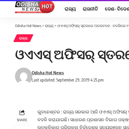
ରାଜ୍ୟ
ରାଜନୀତି
ଦେଶ- ବିଦେ
Odisha Hot News
>
ରାଜ୍ୟ
>
ଓଏଏସ୍‌ ଅଫିସର୍‌ ସ୍ତରରେ ଅଦଳବଦଳ : ବଦଳିଲେ ୧୨ 
ରାଜ୍ୟ
ଓଏଏସ୍‌ ଅଫିସର୍‌ ସ୍ତ
Odisha Hot News
Last updated: September 29, 2019 4:25 pm
ଭୁବନେଶ୍ବର : ରାଜ୍ୟ ସରକାର ଆଜି ଓଏଏସ୍‌ ଅଫିସର୍‌
ବଦଳି କରାଯାଇଛି। ସାଧାରଣ ପ୍ରଶାସନ ବିଭାଗ ପକ୍ଷରୁ 
SHARE
ଉତ୍କଳିକାର ପରିଚାଳନା ନିର୍ଦ୍ଦେଶକ ସତ୍ୟରଞ୍ଜନ ସାହୁ