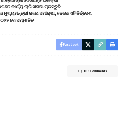
ଛାତ୍ରଛାତ୍ରୀ ଦେଉଛନ୍ତି ପରୀକ୍ଷା
େ କାର୍ଯ୍ୟ ଲାଗି ଖସଡା ପ୍ରସ୍ତୁତି
 ମୁଖ୍ୟମନ୍ତ୍ରୀ କଲେ ସମୀକ୍ଷା, ଦେଲେ ଏହି ନିର୍ଦ୍ଦେଶ
୨୦୨୫ ରେ ସମ୍ମାନିତ
Facebook
185 Comments