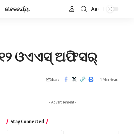
ଜୀବନଚର୍ଯ୍ୟା
Aa
Font
Resizer
୨ ଓଏଏସ୍‌ ଅଫିସର୍‌
1 Min Read
Share
- Advertisement -
Stay Connected