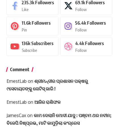
235.3k
Followers
69.1k
Followers
Like
Follow
11.6k
Followers
56.4k
Followers
Pin
Follow
136k
Subscribers
4.4k
Followers
Subscribe
Follow
Comment
ErnestLab
on
ଶ୍ରୀମନ୍ଦୀର ପ୍ରଶାସନ ପକ୍ଷରୁ
୯ସେବାୟତଙ୍କୁ ନୋଟିସ୍ ଜାରି !
ErnestLab
on
ଆଜିର ରାଶିଫଳ
JamesCax
on
କାମ ଦେଲାନି ମୋଦୀ ଯାଦୁ : ପଞ୍ଚମ ଥର ନବୀନ;
ବିଜେପି ନିଷ୍ପ୍ରଭ, ମାଟି କାମୁଡ଼ିଲା କଂଗ୍ରେସ