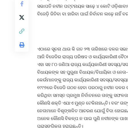
ସଭାପତି ନବୀନ ପଟ୍ଟନାୟକ ସାଢ଼େ ୪ କୋଟି ଓଡ଼ିଶାବା
ବିଜେଡ଼ି ଜିତିବା ବା ହାରିବା ପାଇଁ ନିର୍ବାଚନ ଲଢ଼େ ନାହି
ଏଠାରେ ସୂଚନା ଥାଉ କି ଗତ ୨୩ ତାରିଖରେ ଦଳର ସଭାପ
ଆଜି ବିଜେଡିର ରାଜ୍ୟ ପରିଷଦ ଓ କାର୍ଯ୍ୟକାରିଣୀ ବୈ
ଏହା ସହ ୮୦ ଜଣିଆ ରାଜ୍ୟ କାର୍ଯ୍ୟକାରିଣୀ ସଦସ୍ୟ/ସ
ବିଧାୟକଙ୍କ ସହ ପୁରୁଣା ବିଧାୟକ/ବିଧାୟିକା ଓ ନେତା-
କେଉଁମାନଙ୍କୁ ରାଜ୍ୟ କାର୍ଯ୍ୟକାରିଣୀ ସଦସ୍ୟ/ସଦସ୍ୟ
୧୯୯୭ରେ ବିଜେଡି ଗଠନ ହେବା ପରଠାରୁ ନବୀନ ଦଳର ରା
କରିଥିବା ସମସ୍ତ ପ୍ରମୁଖ ନିର୍ବାଚନରେ ତାଙ୍କୁ ସଫଳତା
କୌଣସି ଶକ୍ତି ଏଯାଏ ମୁଣ୍ଡ ଟେକିନାହାନ୍ତି। ବରଂ ତା
ନେତାମାନେ ବିଶୃଙ୍ଖଳିତ ଆଚରଣ ଯୋଗୁଁ ବିଦା ହୋଇଛନ
ଅନେକ କୌଣସି ବିକଳ୍ପ ନ ପାଇ ପୁଣି ନବୀନଙ୍କ ପାଖ
ପ୍ରାସଙ୍ଗିକତା ହରାଇଛନ୍ତି।