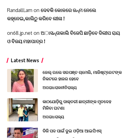
RandallLam
on
ଦେବକି କୋଳରେ ଜନ୍ମ ନେଲେ
କହ୍ନେଇ,କାଲିଠୁ କରିବେ ଲୀଳା !
on68.jp.net
on
ଅାସନ୍ତାକାଲି ବିଜେପି ଛାଡ଼ିବେ ଦିଲୀପ ରାୟ
ଓ ବିଜୟ ମହାପାତ୍ର !
Latest News
ଜେଲ୍ ଗଲେ ସରପଞ୍ଚ ଚାମେଲି, ମାଜିଷ୍ଟ୍ରେଟଙ୍କ
ନିକଟରେ ହାଜର ହେବେ
ଅପରାଧ
ରାଜନୀତି
ରାଜ୍ୟ
କାଠଯୋଡ଼ିରୁ ଡାକ୍ତରୀ ଛାତ୍ରୀଙ୍କ ମୃତଦେହ
ମିଳିବା ଘଟଣା
ଅପରାଧ
ରାଜ୍ୟ
ଡିଜି ପଦ ପାଇଁ ଦୁଇ ଓଡ଼ିଆ ଆଇପିଏସ୍