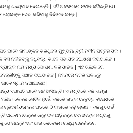
ସୀଙ୍କୁ ଧନ୍ୟବାଦ ଦେଇଛନ୍ତି | ଏହି ଅବସରରେ ନବୀନ କହିଛନ୍ତି ଯେ
ଁ ବରଂ ଲୋକଙ୍କ ସେବା କରିବାକୁ ନିର୍ବାଚନ ଲଢ଼େ |
ତି ଭାବେ ନାମାଙ୍କନ ଭରିଥିଲେ ମୁଖ୍ୟମନ୍ତ୍ରୀ ନବୀନ ପଟ୍ଟନାୟକ ।
ଠକ ବସି ନବୀନଙ୍କୁ ବିଧିବଦ୍ଧ ଭାବେ ସଭାପତି ଘୋଷଣା କରାଯାଇଛି ।
ଦସ୍ୟାଙ୍କ ନାମ ମଧ୍ୟ ଘୋଷଣା କରାଯାଇଛି | ଏହି ତାଲିକାରେ
ନେତ୍ରୀଙ୍କୁ ସ୍ଥାନ ଦିଆଯାଇଛି | ନିମ୍ନରେ ନଜର ପକାନ୍ତୁ
ା ଭାବେ ସ୍ଥାନ ଦିଆଯାଇଛି |
ଜ୍ୟ ସଭାପତି ଭାବେ ରହି ଆସିଛନ୍ତି। ଏ ମଧ୍ୟରେ ଦଳ ସାମ୍ନା
 ମିଳିଛି। କେବଳ ସେତିକି ନୁହେଁ, ଦଳରେ ତାଙ୍କ ନେତୃତ୍ବ ବିରୋଧରେ
ଙ୍କ ଗ୍ରହଣୀୟତା ଦଳ ଭିତରେ ଓ ବାହାରେ ବଢ଼ି ଚାଲିଛି । ଦଳରୁ ଯେଉଁ
୍ତି ଅଥବା ମତାନ୍ତର ହେତୁ ଦଳ ଛାଡ଼ିଛନ୍ତି, ସେମାନଙ୍କ ମଧ୍ୟରୁ
କୁ ଫେରିଛନ୍ତି ଏବଂ ଆଉ କେତେଜଣ ରାଜ୍ୟ ରାଜନୀତିରେ