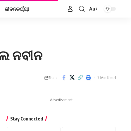
ଜୀବନଚର୍ଯ୍ୟା
Aa
Font
Resizer
େଲେ ନବୀନ
2 Min Read
Share
- Advertisement -
Stay Connected