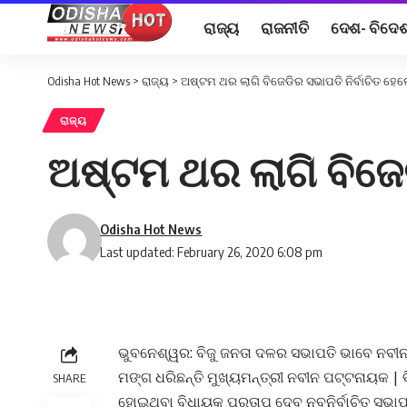
ରାଜ୍ୟ
ରାଜନୀତି
ଦେଶ- ବିଦେ
Odisha Hot News
>
ରାଜ୍ୟ
>
ଅଷ୍ଟମ ଥର ଲାଗି ବିଜେଡିର ସଭାପତି ନିର୍ବାଚିତ ହେ
ରାଜ୍ୟ
ଅଷ୍ଟମ ଥର ଲାଗି ବିଜେଡ
Odisha Hot News
Last updated: February 26, 2020 6:08 pm
ଭୁବନେଶ୍ୱର: ବିଜୁ ଜନତା ଦଳର ସଭାପତି ଭାବେ ନବୀନ
ମଙ୍ଗ ଧରିଛନ୍ତି ମୁଖ୍ୟମନ୍ତ୍ରୀ ନବୀନ ପଟ୍ଟନାୟକ | 
SHARE
ହୋଇଥିବା ବିଧାୟକ ପ୍ରତାପ ଦେବ ନବନିର୍ବାଚିତ ସଭାପ