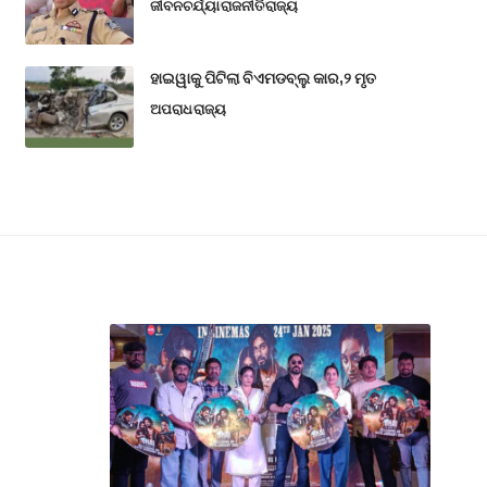
ଜୀବନଚର୍ଯ୍ୟା
ରାଜନୀତି
ରାଜ୍ୟ
ହାଇୱାକୁ ପିଟିଲା ବିଏମଡବ୍ଲୁ କାର,୨ ମୃତ
ଅପରାଧ
ରାଜ୍ୟ