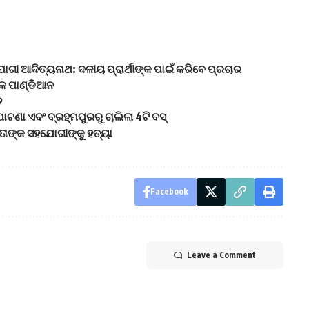
ଗୀ ଆଦିତ୍ୟନାଥ: ଦଳୀୟ ପ୍ରାର୍ଥୀଙ୍କ ପାଇଁ କରିବେ ପ୍ରଚାର
ିକ ପାଣ୍ଡିଆନ
ତ
ାଟଣା ଏବଂ ବ୍ରହ୍ମପୁରରୁ ଚାଲିଲା 4ଟି ବସ୍
 ତାଙ୍କ ସହଯୋଗୀଙ୍କୁ ହତ୍ୟା
Facebook
Leave a Comment