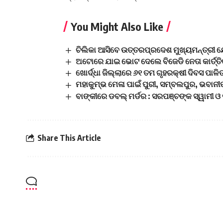
You Might Also Like
ଚିଲିକା ଆସିବେ ଉତ୍ତରପ୍ରଦେଶ ମୁଖ୍ୟମନ୍ତ୍ରୀ ଯୋ
ଅଟୋରେ ଯାଇ ଭୋଟ ଦେଲେ ବିଜେଡି ନେତା କାର୍ତ୍ତ
ଖୋର୍ଦ୍ଧା ଜିଲ୍ଲାରେ ୬୧ ତମ ଗୃହରକ୍ଷୀ ଦିବସ ପାଳି
ମହାକୁମ୍ଭ ମେଳା ପାଇଁ ପୁରୀ, ସମ୍ବଲପୁର, ଭବାନୀପ
ବାଙ୍କୀରେ ଡବଲ୍‌ ମର୍ଡର : ସରପଞ୍ଚଙ୍କ ସ୍ୱାମୀ ଓ
Share This Article