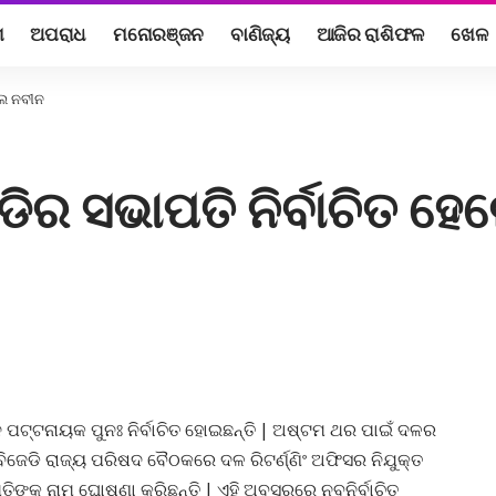
ଶ
ଅପରାଧ
ମନୋରଞ୍ଜନ
ବାଣିଜ୍ୟ
ଆଜିର ରାଶିଫଳ
ଖେଳ
ଲେ ନବୀନ
ିର ସଭାପତି ନିର୍ବାଚିତ ହ
 ପଟ୍ଟନାୟକ ପୁନଃ ନିର୍ବାଚିତ ହୋଇଛନ୍ତି | ଅଷ୍ଟମ ଥର ପାଇଁ ଦଳର
ବିଜେଡି ରାଜ୍ୟ ପରିଷଦ ବୈଠକରେ ଦଳ ରିଟର୍ଣ୍ଣିଂ ଅଫିସର ନିଯୁକ୍ତ
ତିଙ୍କ ନାମ ଘୋଷଣା କରିଛନ୍ତି | ଏହି ଅବସରରେ ନବନିର୍ବାଚିତ