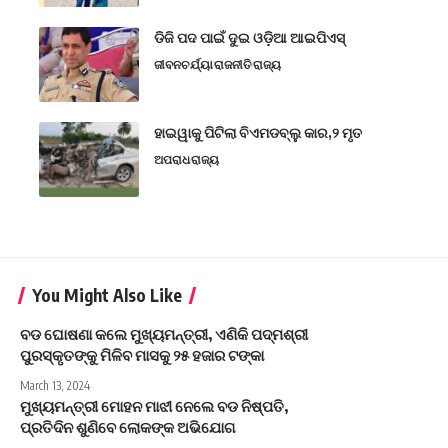
ଡିଜି ପଦ ପାଇଁ ଦୁଇ ଓଡ଼ିଆ ଆଇପିଏସ୍
ଜୀବନଚର୍ଯ୍ୟା
ରାଜନୀତି
ରାଜ୍ୟ
ହାଇୱାକୁ ପିଟିଲା ବିଏମଡବ୍ଲୁ କାର,୨ ମୃତ
ଅପରାଧ
ରାଜ୍ୟ
You Might Also Like
ବଡ ଘୋଷଣା କଲେ ମୁଖ୍ୟମନ୍ତ୍ରୀ, ଏଣିକି ପଦ୍ମଶ୍ରୀ
ପୁରସ୍କୃତଙ୍କୁ ମିଳିବ ମାସକୁ ୨୫ ହଜାର ଟଙ୍କା
March 13, 2024
ମୁଖ୍ୟମନ୍ତ୍ରୀ ମୋହନ ମାଝୀ ନେଲେ ବଡ ନିଷ୍ପତି,
ପ୍ରତିଦିନ ଶୁଣିବେ ଲୋକଙ୍କ ଅଭିଯୋଗ