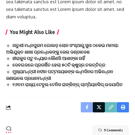
sea takimata sanctus est Lorem ipsum dolor sit amet. no
sea takimata sanctus est Lorem ipsum dolor sit amet. sed
diam voluptua.
You Might Also Like
ନାଚୁଣୀ ମନ୍ନପୁରମ ଗୋଲଡ଼ ଲୋନ ସଂସ୍ଥାରୁ ସୁନା ଠକେଇ ମାମଲା:
ଅଭିଯୁକ୍ତ ଶାଖା ପ୍ରବନ୍ଧକଙ୍କୁ ଜେଲ ଦଣ୍ଡାଦେଶ
ହୀରାକୁଦ ପଟୁ ବନ୍ୟାର କୌଣସି ଆଶଙ୍କା ନାହିଁ
ଦେବଗଡରେ ପ୍ରଦର୍ଶିତ ହେଲା ୫୦ଟି କ୍ଷୁଦ୍ର ଚଳଚ୍ଚିତ୍ର
ମୁଖ୍ୟମନ୍ତ୍ରୀ ନବୀନ ପଟ୍ଟନାୟକଙ୍କ ଜନ୍ମଦିନର ଅଭିନନ୍ଦନ
ଜଣାଇଲେ ପ୍ରଧାନମନ୍ତ୍ରୀ
୧୬ତମ ରାଜ୍ୟ ଟେବୁଲ ଟେନିସ ରାଙ୍କିଙ୍ଗ୍ ଚାମ୍ପିୟନସିପ୍ ଉଦଯାପିତ
9 Comments