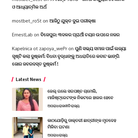
ଓ ଆଧ୍ୟାତ୍ମିକ ଅର୍ଥ
mostbet_roSt
on
ଆଜିଠୁ ଯୁକ୍ତ ଦୁଇ ପରୀକ୍ଷା
ErnestLab
on
ବିଜେପୁର: ୩ଦଳର ପ୍ରାର୍ଥୀ ଚୟନ ଉପରେ ନଜର
Kapelnica ot zapoya_wePr
on
ପୁଣି ସଭ୍ୟ ସମାଜ ପାଇଁ ଲଜ୍ୟା
ସୃଷ୍ଟି କଲା ଦୁଷ୍କର୍ମ: ବିଧବା ବୃଦ୍ଧାଙ୍କୁ ଅଧରାତିରେ କବାଟ ଭାଙ୍ଗି
ଜୋର ଜବରଦସ୍ତ ଦୁଷ୍କର୍ମ !
Latest News
ଜେଲ୍ ଗଲେ ସରପଞ୍ଚ ଚାମେଲି,
ମାଜିଷ୍ଟ୍ରେଟଙ୍କ ନିକଟରେ ହାଜର ହେବେ
ଅପରାଧ
ରାଜନୀତି
ରାଜ୍ୟ
କାଠଯୋଡ଼ିରୁ ଡାକ୍ତରୀ ଛାତ୍ରୀଙ୍କ ମୃତଦେହ
ମିଳିବା ଘଟଣା
ଅପରାଧ
ରାଜ୍ୟ