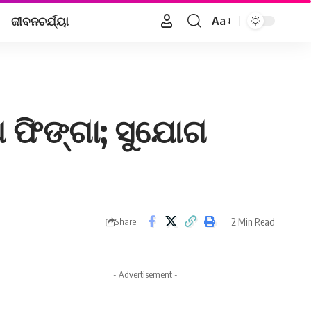
ଜୀବନଚର୍ଯ୍ୟା
Aa
Font
Resizer
ୁଅ ଫିଙ୍ଗା; ସୁଯୋଗ
2 Min Read
Share
- Advertisement -