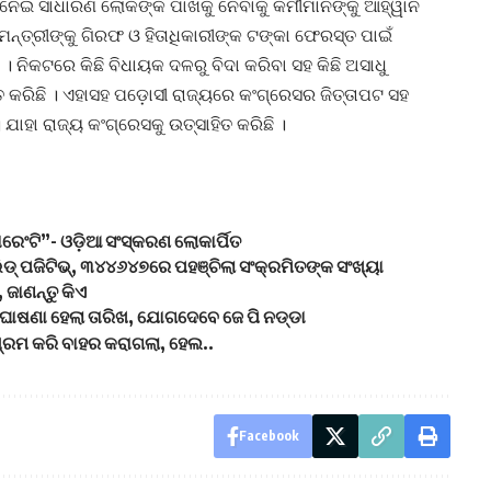
ୁ ନେଇ ସାଧାରଣ ଲୋକଙ୍କ ପାଖକୁ ନେବାକୁ କର୍ମୀମାନଙ୍କୁ ଆହ୍ୱାନ
ନ୍ତ୍ରୀଙ୍କୁ ଗିରଫ ଓ ହିତାଧିକାରୀଙ୍କ ଟଙ୍କା ଫେରସ୍ତ ପାଇଁ
ସ । ନିକଟରେ କିଛି ବିଧାୟକ ଦଳରୁ ବିଦା କରିବା ସହ କିଛି ଅସାଧୁ
ିତ କରିଛି । ଏହାସହ ପଡ଼ୋସୀ ରାଜ୍ୟରେ କଂଗ୍ରେସର ଜିତ୍ତାପଟ ସହ
 ଯାହା ରାଜ୍ୟ କଂଗ୍ରେସକୁ ଉତ୍ସାହିତ କରିଛି ।
ରେଂଟି”- ଓଡ଼ିଆ ସଂସ୍କରଣ ଲୋକାର୍ପିତ
ିଡ୍ ପଜିଟିଭ୍, ୩୪୪୬୪୭ରେ ପହଞ୍ଚିଲା ସଂକ୍ରମିତଙ୍କ ସଂଖ୍ୟା
 ଜାଣନ୍ତୁ କିଏ
ୋଷଣା ହେଲା ତାରିଖ, ଯୋଗଦେବେ ଜେ ପି ନଡ୍ଡା
୍ରମ କରି ବାହର କରାଗଲା, ହେଲ..
Facebook