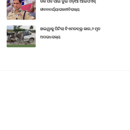
ଡିଜି ପଦ ପାଇଁ ଦୁଇ ଓଡ଼ିଆ ଆଇପିଏସ୍
ଜୀବନଚର୍ଯ୍ୟା
ରାଜନୀତି
ରାଜ୍ୟ
ହାଇୱାକୁ ପିଟିଲା ବିଏମଡବ୍ଲୁ କାର,୨ ମୃତ
ଅପରାଧ
ରାଜ୍ୟ