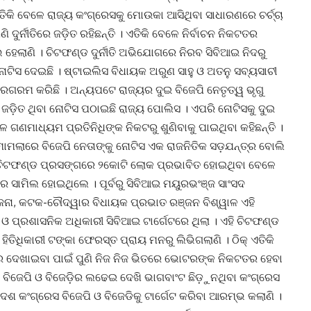
୍ ଏତିକି ବେଳେ ରାଜ୍ୟ କଂଗ୍ରେସକୁ ମୋଉକା ଆସିଥିବା ସାଧାରଣରେ ଚର୍ଚ୍ଚା
ି ଦୁର୍ନୀତିରେ ଜଡ଼ିତ ରହିଛନ୍ତି । ଏତିକି ବେଳେ ନିର୍ବାଚନ ନିକଟତର
ହେଲାଣି । ଚିଟଫଣ୍ଡ ଦୁର୍ନୀତି ଅଭିଯୋଗରେ ନିରବ ସିବିଆଇ ନିଦରୁ
ୋଟିସ ଦେଇଛି । ଷ୍ଟାଇଲିସ ବିଧାୟକ ଅରୁଣ ସାହୁ ଓ ଅତନୁ ସବ୍ୟସାଚୀ
ରଗରମ କରିଛି । ଅନ୍ୟପଟେ ରାଜ୍ୟର ଦୁଇ ବିଜେପି ନେତୃତ୍ୱ ଭୃଗୁ
ଜଡ଼ିତ ଥିବା ନୋଟିସ ପଠାଇଛି ରାଜ୍ୟ ପୋଲିସ । ଏପରି ନୋଟିସକୁ ଦୁଇ
ଗଣମାଧ୍ୟମ ପ୍ରତିନିଧିଙ୍କ ନିକଟରୁ ଶୁଣିବାକୁ ପାଇଥିବା କହିଛନ୍ତି ।
ମାମଲାରେ ବିଜେପି ନେତାଙ୍କୁ ନୋଟିସ ଏକ ରାଜନିତିକ ସଡ଼ଯନ୍ତ୍ର ବୋଲି
ଚିଟଫଣ୍ଡ ପ୍ରସଙ୍ଗରେ ୨କୋଟି ଲୋକ ପ୍ରଭାବିତ ହୋଇଥିବା ବେଳେ
େ ସାମିଲ ହୋଇଥିଲେ । ପୂର୍ବରୁ ସିବିଆଇ ମୟୁରଭଂଞ୍ଜ ସାଂସଦ
 ଜେନା, କଟକ-ଚୌଦ୍ୱାର ବିଧାୟକ ପ୍ରଭାତ ରଞ୍ଜନ ବିଶ୍ୱାଳ ଏହି
 ଓ ପ୍ରଶାସନିକ ଅଧିକାରୀ ସିବିଆଇ ଟାର୍ଗେଟରେ ଥିଲା । ଏହି ଚିଟଫଣ୍ଡ
ିତିଧିକାରୀ ଟଙ୍କା ଫେରସ୍ତ ପ୍ରାୟ ମନରୁ ଲିଭିଗଲାଣି । ଠିକ୍ ଏତିକି
 ଦେଖାଇବା ପାଇଁ ପୁଣି ନିଜ ନିଜ ଭିତରେ ଭୋଟରଙ୍କ ନିକଟତର ହେବା
ବିଜେପି ଓ ବିଜେଡ଼ିର ଲଢେଇ ଦେଖି ଭାଗବାଂଟ ଛିଡ଼ୁନଥିବା କଂଗ୍ରେସ
 କଂଗ୍ରେସ ବିଜେପି ଓ ବିଜେଡିକୁ ଟାର୍ଗେଟ କରିବା ଆରମ୍ଭ କଲାଣି ।