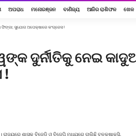
ଶ
ଅପରାଧ
ମନୋରଞ୍ଜନ
ବାଣିଜ୍ୟ
ଆଜିର ରାଶିଫଳ
ଖେଳ
ଦୁଅ ଫିଙ୍ଗା; ସୁଯୋଗ ଅପେକ୍ଷାରେ କଂଗ୍ରେସ !
ୱଙ୍କ ଦୁର୍ନୀତିକୁ ନେଇ କାଦ
 !
 ରାଜ୍ୟରେ ଶାସକ ବିଜେଡି ଓ ବିଜେପି ମଧ୍ୟରେ ଚାଲିଛି ବଳକଷାକସି,