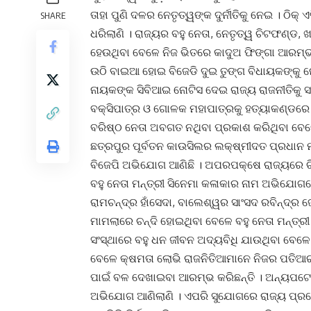
ତାହା ପୁଣି ଦଳର ନେତୃତ୍ୱଙ୍କ ଦୁର୍ନୀତିକୁ ନେଇ । ଠିକ
SHARE
ଧରିଲାଣି । ରାଜ୍ୟର ବହୁ ନେତା, ନେତୃତ୍ୱ ଚିଟଫଣ୍ଡ, ଖଣ
ହେଉଥିବା ବେଳେ ନିଜ ଭିତରେ କାଦୁଅ ଫିଙ୍ଗା ଆରମ୍ଭ 
ଉଠି ବାଇଆ ହୋଇ ବିଜେଡି ଦୁଇ ତୁଙ୍ଗ ବିଧାୟକଙ୍କୁ ନ
ନାୟକଙ୍କ ସିବିଆଇ ନୋଟିସ ଦେଇ ରାଜ୍ୟ ରାଜନୀତିକୁ ସ
ବକ୍ସିପାତ୍ର ଓ ଗୋଳକ ମହାପାତ୍ରକୁ ହତ୍ୟାକଣ୍ଡରେ 
ବରିଷ୍ଠ ନେତା ଅବଗତ ନଥିବା ପ୍ରକାଶ କରିଥିବା ବେଳେ 
ଛତ୍ରପୁର ପୂର୍ବତନ କାଉସିଲର ଲକ୍ଷ୍ମୀଦତ ପ୍ରଧାନ 
ବିଜେପି ଅଭିଯୋଗ ଆଣିଛି । ଅପରପକ୍ଷେ ରାଜ୍ୟରେ 
ବହୁ ନେତା ମନ୍ତ୍ରୀ ସିନେମା କଳାକାର ନାମ ଅଭିଯୋଗର
ରାମଚନ୍ଦ୍ର ହାଁସେଦା, ବାଲେଶ୍ୱର ସାଂସଦ ରବିନ୍ଦ୍ର
ମାମଲାରେ ଚନ୍ଦି ହୋଇଥିବା ବେଳେ ବହୁ ନେତା ମନ୍ତ୍ରୀ
ସଂସ୍ଥାରେ ବହୁ ଧନ ଜୀବନ ଅଦ୍ୟବିଧି ଯାଉଥିବା ବେଳେ ହ
ବେଳେ କ୍ଷମତା ଲୋଭି ରାଜନିତିଆମାନେ ନିଜର ପତିଆର
ପାଇଁ ବଳ ଦେଖାଇବା ଆରମ୍ଭ କରିଛନ୍ତି । ଅନ୍ୟପଟେ 
ଅଭିଯୋଗ ଆଣିଲାଣି । ଏପରି ସୁଯୋଗରେ ରାଜ୍ୟ ପ୍ରଦେଶ