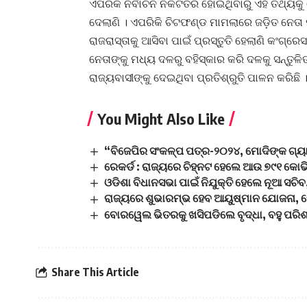
ଏପରିକି ନିର୍ବାଚନ ନିକଟତର ହୋଇଥିବାରୁ ଏହି ତଥ୍ୟକ
ଦେଲାଣି । ଏପରିକି ଚିଟଫଣ୍ଡ ମାମଲାରେ ଜଡ଼ିତ ନେତା ମ
ରାଜରାସ୍ତାକୁ ଆସିବା ପାଇଁ ପ୍ରସ୍ତୁତି ହେଲାଣି କଂଗ୍ରେ
ନେତାଙ୍କୁ ମଧ୍ୟ ଦଳରୁ ବହିସ୍କାର କରି ଦଳକୁ ସନ୍ତୁଳ
ରାଜ୍ୟବାସୀଙ୍କୁ ଦେଇଥିବା ପ୍ରତିଶ୍ରୁତି ପାଳନ କରିଛି ।
You Might Also Like
“ବିଜେପିର ସଂକଳ୍ପ ପତ୍ର-୨୦୨୪, ମୋଦିଙ୍କ ଗ୍ୟା
ରେକର୍ଡ : ରାଜ୍ୟରେ ଚିହ୍ନଟ ହେଲେ ଆଉ ୭୯୧ କୋଭ
ଓଡିଶା ବିଧାନସଭା ପାଇଁ ନିଯୁକ୍ତି ହେଲେ ନୂଆ ସଚିବ,
ରାଜ୍ୟରେ ଶୁଭାରମ୍ଭ ହେବ ଆୟୁଷ୍ମାନ ଯୋଜନା, ଘ
ବୋରୱେଲ ଭିତରକୁ ଖସିପଡିଲେ ବୃଦ୍ଧା, ବହୁ ପରିଶ
Share This Article