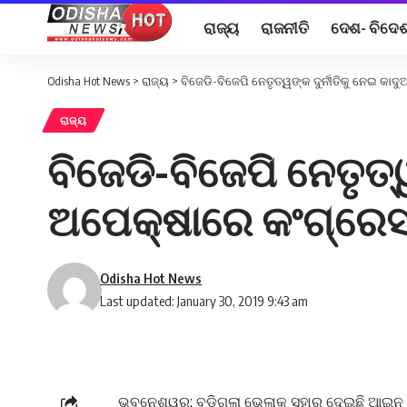
ରାଜ୍ୟ
ରାଜନୀତି
ଦେଶ- ବିଦେ
Odisha Hot News
>
ରାଜ୍ୟ
>
ବିଜେଡି-ବିଜେପି ନେତୃତ୍ୱଙ୍କ ଦୁର୍ନୀତିକୁ ନେଇ କା
ରାଜ୍ୟ
ବିଜେଡି-ବିଜେପି ନେତୃତ୍
ଅପେକ୍ଷାରେ କଂଗ୍ରେସ
Odisha Hot News
Last updated: January 30, 2019 9:43 am
ଭୁବନେଶ୍ୱର: ବୁଡ଼ିଗଲା ଭେଳାକୁ ସହାର ଦେଇଛି ଆଇନ ।