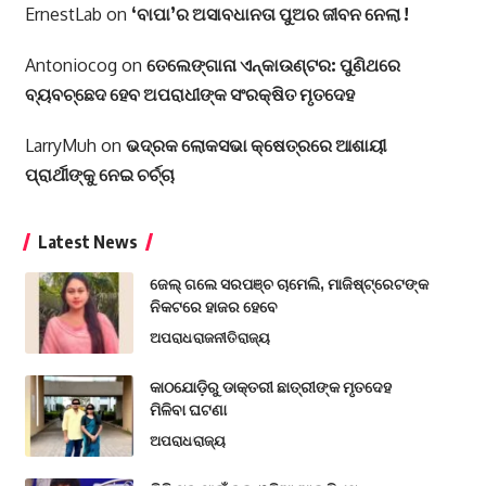
ErnestLab
on
‘ବାପା’ର ଅସାବଧାନତା ପୁଅର ଜୀବନ ନେଲା !
Antoniocog
on
ତେଲେଙ୍ଗାନା ଏନ୍‌କାଉଣ୍ଟର: ପୁଣିଥରେ
ବ୍ୟବଚ୍ଛେଦ ହେବ ଅପରାଧୀଙ୍କ ସଂରକ୍ଷିତ ମୃତଦେହ
LarryMuh
on
ଭଦ୍ରକ ଲୋକସଭା କ୍ଷେତ୍ରରେ ଆଶାୟୀ
ପ୍ରାର୍ଥୀଙ୍କୁ ନେଇ ଚର୍ଚ୍ଚା
Latest News
ଜେଲ୍ ଗଲେ ସରପଞ୍ଚ ଚାମେଲି, ମାଜିଷ୍ଟ୍ରେଟଙ୍କ
ନିକଟରେ ହାଜର ହେବେ
ଅପରାଧ
ରାଜନୀତି
ରାଜ୍ୟ
କାଠଯୋଡ଼ିରୁ ଡାକ୍ତରୀ ଛାତ୍ରୀଙ୍କ ମୃତଦେହ
ମିଳିବା ଘଟଣା
ଅପରାଧ
ରାଜ୍ୟ