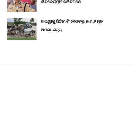
ଜୀବନଚର୍ଯ୍ୟା
ରାଜନୀତି
ରାଜ୍ୟ
ହାଇୱାକୁ ପିଟିଲା ବିଏମଡବ୍ଲୁ କାର,୨ ମୃତ
ଅପରାଧ
ରାଜ୍ୟ