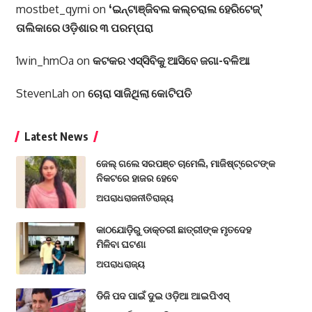
mostbet_qymi
on
‘ଇନ୍‌ଟାଞ୍ଜିବଲ କଲ୍‌ଚରାଲ ହେରିଟେଜ୍‌’
ତାଲିକାରେ ଓଡ଼ିଶାର ୩ ପରମ୍ପରା
1win_hmOa
on
କଟକର ଏସ୍‌ସିବିକୁ ଆସିବେ ଜଗା-ବଳିଆ
StevenLah
on
ଚୋରା ସାଜିଥିଲା କୋଟିପତି
Latest News
ଜେଲ୍ ଗଲେ ସରପଞ୍ଚ ଚାମେଲି, ମାଜିଷ୍ଟ୍ରେଟଙ୍କ
ନିକଟରେ ହାଜର ହେବେ
ଅପରାଧ
ରାଜନୀତି
ରାଜ୍ୟ
କାଠଯୋଡ଼ିରୁ ଡାକ୍ତରୀ ଛାତ୍ରୀଙ୍କ ମୃତଦେହ
ମିଳିବା ଘଟଣା
ଅପରାଧ
ରାଜ୍ୟ
ଡିଜି ପଦ ପାଇଁ ଦୁଇ ଓଡ଼ିଆ ଆଇପିଏସ୍