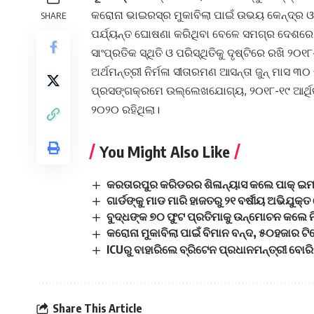
କରୋନା ଭାଇରସ୍‌ର ମୁକାବିଲା ପାଇଁ ଉଭୟ କେନ୍ଦ୍ର ଓ 
SHARE
ପର୍ଯ୍ୟନ୍ତ ଘୋଷଣା କରିଥିବା ବେଳେ ସମଗ୍ର ଦେଶରେ
ସାଂପ୍ରତିକ ସ୍ଥିତି ଓ ପରିସ୍ଥିତିକୁ ଦୃଷ୍ଟିରେ ରଖି ୨୦
ଅର୍ଥମନ୍ତ୍ରୀ ନିର୍ମଳା ସୀତାରମଣ ଆସନ୍ତା ଜୁନ୍‌ ମାସ 
ପ୍ରସଙ୍ଗକ୍ରମେ ଉଲ୍ଲେଖଯୋଗ୍ୟ, ୨୦୧୮-୧୯ ଆର୍ଥିକ 
୨୦୨୦ ରହିଥିଲା।
You Might Also Like
କରତାରପୁର କରିଡରର ଶିଳାନ୍ୟାସ କଲେ ପାକ୍‌ ଇ
ଗାର୍ଡଙ୍କୁ ମାଡ ମାରି ହାଜତରୁ ୨୧ ବର୍ଷୀୟ ଅଭିଯୁକ୍
ବୁଦ୍ଧଙ୍କ ୭୦ ଫୁଟ ପ୍ରତିମାକୁ ଉନ୍ମୋଚନ କଲେ ନ
କରୋନା ମୁକାବିଲା ପାଇଁ ବିମାନ ବନ୍ଦ, ୫୦ହଜାର ଟିକ
ICUରୁ ବାହାରିଲେ ବ୍ରିଟେନ ପ୍ରଧାନମନ୍ତ୍ରୀ ବୋ
Share This Article