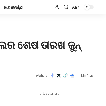
ଜୀବନଚର୍ଯ୍ୟା
Aa
Font
Resizer
ଲର ଶେଷ ତାରଖ ଜୁନ୍‌
1 Min Read
Share
- Advertisement -