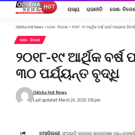
ରାଜ୍ୟ
ରାଜନୀତି
ଦେଶ- ବିଦେ
Odisha Hot News
>
ଦେଶ- ବିଦେଶ
>
୨୦୧୮-୧୯ ଆର୍ଥିକ ବର୍ଷ ପାଇଁ ଆୟକର ରିଟର୍ଣ
ଦେଶ- ବିଦେଶ
୨୦୧୮-୧୯ ଆର୍ଥିକ ବର୍ଷ
୩୦ ପର୍ଯ୍ୟନ୍ତ ବୃଦ୍ଧି
Odisha Hot News
Last updated: March 24, 2020 3:16 pm
ନୂଆଦିଲ୍ଲୀ:
ସଂପ୍ରତି କରୋନା ଭାଇରସ୍‌କୁ କେନ୍ଦ୍ରକରି