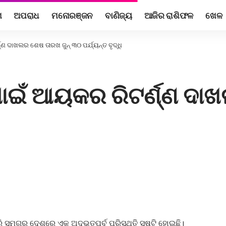
ଶ
ଅପରାଧ
ମନୋରଞ୍ଜନ
ବାଣିଜ୍ୟ
ଆଜିର ରାଶିଫଳ
ଖେଳ
୍ଣ ଦାଖଲର ଶେଷ ତାରଖ ଜୁନ୍‌ ୩୦ ପର୍ଯ୍ୟନ୍ତ ବୃଦ୍ଧି
 ପାଇଁ ଆୟକର ରିଟର୍ଣ୍ଣ ଦାଖ
 ସମଗ୍ର ଦେଶରେ ଏକ ଅଦ୍ଭୂତପୂର୍ବ ପରିସ୍ଥିତି ସୃଷ୍ଟି ହୋଇଛି।