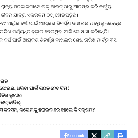
ରାଜ୍ୟ ସରକାରମାନେ ଲକ୍‌ ଆଉଟ୍‌ ଠାରୁ ଆରମ୍ଭ କରି କର୍ଫ୍ୟୁ
 ଜୀବନ ଯାତ୍ରା ଏକରକମ ଠପ୍‌ ହୋଇପଡ଼ିଛି।
୧୮-୧୯ ଆର୍ଥିକ ବର୍ଷ ପାଇଁ ଆୟକର ରିଟର୍ଣ୍ଣ ଦାଖଲର ଅବଧିକୁ କେନ୍ଦ୍ର
୩୦ ତାରିଖ ପର୍ଯ୍ୟନ୍ତ ବଢ଼ାଇ ଦେଇଥିବା ଆଜି ଘୋଷଣା କରିଛନ୍ତି।
ବର୍ଷ ପାଇଁ ଆୟକର ରିଟର୍ଣ୍ଣ ଦାଖଲର ଶେଷ ତାରିଖ ମାର୍ଚ୍ଚ ୩୧,
ମରାନ
ତ ଫେରାର, ଧରିବା ପାଇଁ ଗଠନ ହେବ ଟିମ !
ିତିଶ କୁମାର
େଟ୍ ବାତିଲ୍
ରିସ ଜନସନ, କରୋନାକୁ ହରାଇବାରେ ହେଲେ କି ସକ୍ଷମ?
Facebook