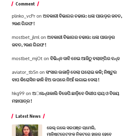
Comment
plinko_vcPr
on
ଅବକାରୀ ବିଭାଗର ଚଢାଉ: ଧଳା ପାଉଡ଼ର ଜବତ,
୨ଜଣ ଗିରଫ !
mostbet_jlml
on
ଅବକାରୀ ବିଭାଗର ଚଢାଉ: ଧଳା ପାଉଡ଼ର
ଜବତ, ୨ଜଣ ଗିରଫ !
mostbet_mjOt
on
ବିଭିନ୍ନ ଦାବି ନେଇ ଆଜିଠୁ ବଲାଙ୍ଗିର ବନ୍ଦ
aviator_tbSn
on
ସଂସାର ଉଜାଡ଼ି ଦେଲା ଘରୋଇ କଳି; ନିଷ୍ଟୁର
ବାପ କିରୋସିନ ଢାଳି ଝିଅ ଉପରେ ନିଆଁ ଲଗାଇ ଦେଲା !
hkg99
on
ଅାସନ୍ତାକାଲି ବିଜେପି ଛାଡ଼ିବେ ଦିଲୀପ ରାୟ ଓ ବିଜୟ
ମହାପାତ୍ର !
Latest News
ଜେଲ୍ ଗଲେ ସରପଞ୍ଚ ଚାମେଲି,
ମାଜିଷ୍ଟ୍ରେଟଙ୍କ ନିକଟରେ ହାଜର ହେବେ