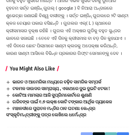
ଦିନକୁ ବହୁତ ଖୁସିରେ ମନାନ୍ତି । ଆଜିର ଏଭଳି ଖୁସିର ଦିନକୁ ଦୁନିଆର
ବୃହତମ ସର୍ଚ୍ଚ ଇଞ୍ଜିନ୍ ଗୁଗଲ୍ ( google ) ବି ନିଆରା ଅନ୍ଦାଜରେ
ଶୁଭେଚ୍ଛା ଜଣାଇଛି ବିଶ୍ୱ ବାସୀଙ୍କୁ । ସର୍ଚ୍ଚ ଇଞ୍ଜିନ୍ ଗୁଗଲରେ ୨ଟି ସାଣ୍ଟା
କ୍ଳଜ ଚେୟାର ପକାଇ ବସିଛନ୍ତି । ଗୁଗଲର ଏଲ୍( L ) ସ୍ଥାନରେ
କ୍ରୀସମାସର ବୃକ୍ଷ ରହିଛି । ଗୁଗଲ ଏହି ଅକ୍ଷର ଗୁଡିକୁ ବହୁତ ସୁନ୍ଦର
ଭାବରେ ସଜାଇଛି । ତେବେ ଏହି ଦିନକୁ କ୍ରୀସମାସ ବା ବଡ଼ ଦିନ କୁହାଯାଏ ।
ଏହି ଦିନରେ ଛୋଟ ପିଲାମାନେ ସାଣ୍ଟା କ୍ଲଜକୁ ଅପେକ୍ଷା କରିଥାନ୍ତି,
କାରଣ ସାଣ୍ଟା ଆସିଲେ ବିଭିନ୍ନ ପ୍ରକାରର ଗିଫ୍ଟ ସେମାନଙ୍କୁ ଦେବ ।
You Might Also Like
ଭାରତ ଓ ଆମେରିକା ମଧ୍ୟରେ ବଢ଼ିବ ସାମରିକ ସମ୍ପର୍କ
ଟଳମଳ ଦାଉଦର ସାମ୍ରାଜ୍ୟ , ଏକାଥରେ ଦୁଇ ଦୁଇଟି ଝଟକା !
କୋଟିଆ ମାମଲାର ଆଜି ସୁପ୍ରିମକୋର୍ଟରେ ଶୁଣାଣି
ଗରିବଙ୍କ ପାଇଁ ୧.୭ ଲକ୍ଷ କୋଟି ଟଙ୍କାର ଆର୍ଥିକ ପ୍ୟାକେଜ
ମହାନଦୀରେ ପୁରାତନ ମନ୍ଦିର ଠାବ ଘଟଣା: କେନ୍ଦ୍ର
ସଂସ୍କୃତିମନ୍ତ୍ରୀଙ୍କୁ ପତ୍ର ଲେଖିଲେ ଧର୍ମେନ୍ଦ୍ର