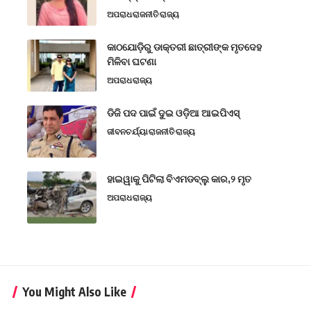
ଅପରାଧ
ରାଜନୀତି
ରାଜ୍ୟ
କାଠଯୋଡ଼ିରୁ ଡାକ୍ତରୀ ଛାତ୍ରୀଙ୍କ ମୃତଦେହ
ମିଳିବା ଘଟଣା
ଅପରାଧ
ରାଜ୍ୟ
ଡିଜି ପଦ ପାଇଁ ଦୁଇ ଓଡ଼ିଆ ଆଇପିଏସ୍
ଜୀବନଚର୍ଯ୍ୟା
ରାଜନୀତି
ରାଜ୍ୟ
ହାଇୱାକୁ ପିଟିଲା ବିଏମଡବ୍ଲୁ କାର,୨ ମୃତ
ଅପରାଧ
ରାଜ୍ୟ
You Might Also Like