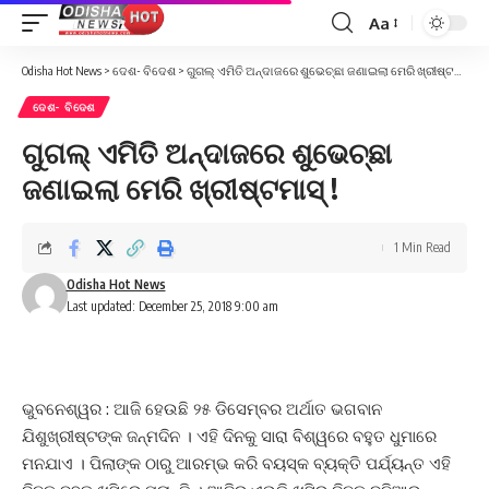
Aa
Font
Resizer
Odisha Hot News
>
ଦେଶ- ବିଦେଶ
>
ଗୁଗଲ୍ ଏମିତି ଅନ୍ଦାଜରେ ଶୁଭେଚ୍ଛା ଜଣାଇଲା ମେରି ଖ୍ରୀଷ୍ଟମାସ୍ !
ଦେଶ- ବିଦେଶ
ଗୁଗଲ୍ ଏମିତି ଅନ୍ଦାଜରେ ଶୁଭେଚ୍ଛା
ଜଣାଇଲା ମେରି ଖ୍ରୀଷ୍ଟମାସ୍ !
1 Min Read
Odisha Hot News
Last updated: December 25, 2018 9:00 am
ଭୁବନେଶ୍ୱର : ଆଜି ହେଉଛି ୨୫ ଡିସେମ୍ବର ଅର୍ଥାତ ଭଗବାନ
ଯିଶୁଖ୍ରୀଷ୍ଟଙ୍କ ଜନ୍ମଦିନ । ଏହି ଦିନକୁ ସାରା ବିଶ୍ୱରେ ବହୁତ ଧୁମାରେ
ମନଯାଏ । ପିଲାଙ୍କ ଠାରୁ ଆରମ୍ଭ କରି ବୟସ୍କ ବ୍ୟକ୍ତି ପର୍ଯ୍ୟନ୍ତ ଏହି