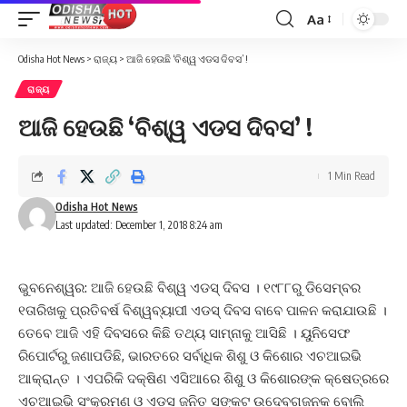
Aa
Font
Resizer
Odisha Hot News
>
ରାଜ୍ୟ
>
ଆଜି ହେଉଛି ‘ବିଶ୍ୱ ଏଡସ ଦିବସ’ !
ରାଜ୍ୟ
ଆଜି ହେଉଛି ‘ବିଶ୍ୱ ଏଡସ ଦିବସ’ !
1 Min Read
Odisha Hot News
Last updated: December 1, 2018 8:24 am
ଭୁବନେଶ୍ୱର: ଆଜି ହେଉଛି ବିଶ୍ୱ ଏଡସ୍ ଦିବସ । ୧୯୮୮ରୁ ଡିସେମ୍ବର
୧ତାରିଖକୁ ପ୍ରତିବର୍ଷ ବିଶ୍ୱବ୍ୟାପୀ ଏଡସ୍ ଦିବସ ବାବେ ପାଳନ କରାଯାଉଛି ।
ତେବେ ଆଜି ଏହି ଦିବସରେ କିଛି ତଥ୍ୟ ସାମ୍ନାକୁ ଆସିଛି । ୟୁନିସେଫ
ରିପୋର୍ଟରୁ ଜଣାପଡିଛି, ଭାରତରେ ସର୍ବାଧିକ ଶିଶୁ ଓ କିଶୋର ଏଚଆଇଭି
ଆକ୍ରାନ୍ତ । ଏପରିକି ଦକ୍ଷିଣ ଏସିଆରେ ଶିଶୁ ଓ କିଶୋରଙ୍କ କ୍ଷେତ୍ରରେ
ଏଚଆଇଭି ସଂକ୍ରମଣ ଓ ଏଡସ ଜନିତ ସଙ୍କଟ ଉଦେବଗଜନକ ବୋଲି