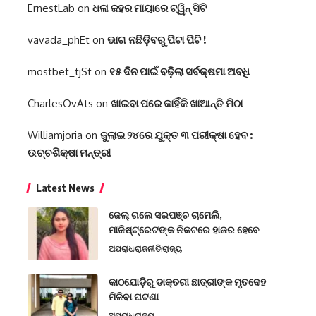
ErnestLab
on
ଧଳା ଜହର ମାୟାରେ ଟ୍ୱିନ୍ ସିଟି
vavada_phEt
on
ଭାଗ ନଛିଡ଼ିବରୁ ପିଟା ପିଟି !
mostbet_tjSt
on
୧୫ ଦିନ ପାଇଁ ବଢ଼ିଲା ସର୍ବକ୍ଷମା ଅବଧି
CharlesOvAts
on
ଖାଇବା ପରେ କାହିଁକି ଖାଆନ୍ତି ମିଠା
Williamjoria
on
ଜୁଲାଇ ୨୪ରେ ଯୁକ୍ତ ୩ ପରୀକ୍ଷା ହେବ :
ଉଚ୍ଚଶିକ୍ଷା ମନ୍ତ୍ରୀ
Latest News
ଜେଲ୍ ଗଲେ ସରପଞ୍ଚ ଚାମେଲି,
ମାଜିଷ୍ଟ୍ରେଟଙ୍କ ନିକଟରେ ହାଜର ହେବେ
ଅପରାଧ
ରାଜନୀତି
ରାଜ୍ୟ
କାଠଯୋଡ଼ିରୁ ଡାକ୍ତରୀ ଛାତ୍ରୀଙ୍କ ମୃତଦେହ
ମିଳିବା ଘଟଣା
ଅପରାଧ
ରାଜ୍ୟ