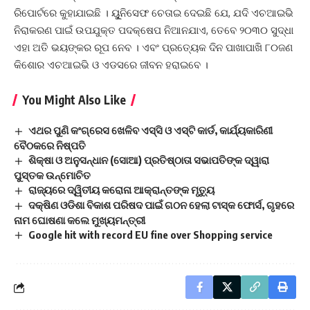
ରିପୋର୍ଟରେ କୁହାଯାଇଛି । ୟୁୂନିସେଫ ଚେତାଇ ଦେଇଛି ଯେ, ଯଦି ଏଚଆଇଭି
ନିରାକରଣ ପାଇଁ ଉପଯୁକ୍ତ ପଦକ୍ଷେପ ନିଆନଯାଏ, ତେବେ ୨୦୩୦ ସୁଦ୍ଧା
ଏହା ଅତି ଭୟଙ୍କର ରୂପ ନେବ । ଏବଂ ପ୍ରତ୍ୟେକ ଦିନ ପାଖାପାଖି ୮୦ଜଣ
କିଶୋର ଏଚଆଇଭି ଓ ଏଡସରେ ଜୀବନ ହରାଇବେ ।
You Might Also Like
ଏଥର ପୁଣି କଂଗ୍ରେସ ଖେଳିବ ଏସ୍‌ସି ଓ ଏସ୍‌ଟି କାର୍ଡ, କାର୍ଯ୍ୟକାରିଣୀ
ବୈଠକରେ ନିଷ୍ପତି
ଶିକ୍ଷା ଓ ଅନୁସନ୍ଧାନ (ସୋଆ) ପ୍ରତିଷ୍ଠାତା ସଭାପତିଙ୍କ ଦ୍ୱାରା
ପୁସ୍ତକ ଉନ୍ମୋଚିତ
ରାଜ୍ୟରେ ଦ୍ୱିତୀୟ କରୋନା ଆକ୍ରାନ୍ତଙ୍କ ମୃତ୍ୟୁ
ଦକ୍ଷିଣ ଓଡିଶା ବିକାଶ ପରିଷଦ ପାଇଁ ଗଠନ ହେଲା ଟାସ୍କ ଫୋର୍ସ, ଗୃହରେ
ନାମ ଘୋଷଣା କଲେ ମୁଖ୍ୟମନ୍ତ୍ରୀ
Google hit with record EU fine over Shopping service