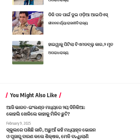
ଡିଜି ପଦ ପାଇଁ ଦୁଇ ଓଡ଼ିଆ ଆଇପିଏସ୍
ଜୀବନଚର୍ଯ୍ୟା
ରାଜନୀତି
ରାଜ୍ୟ
ହାଇୱାକୁ ପିଟିଲା ବିଏମଡବ୍ଲୁ କାର,୨ ମୃତ
ଅପରାଧ
ରାଜ୍ୟ
You Might Also Like
ଆଜି ଭାରତ-ଇଂଲଣ୍ଡ ମଧ୍ୟରେ ୨ୟ ଦିନିକିଆ:
କୋହଲି ଖେଳିଲେ କାହାକୁ ମିଳିବ ଛୁଟି?
February 9, 2025
ସ୍କୁଲରେ ପଶିଛି ଜାତି, ଅଛୁଆଁ କହି ମଧ୍ୟାହ୍ନ ଭୋଜନ
ଓ ପୂଜାରୁ ବାରଣ କଲେ ଶିକ୍ଷକ, ମେଳି ବାନ୍ଧିଲାଣି