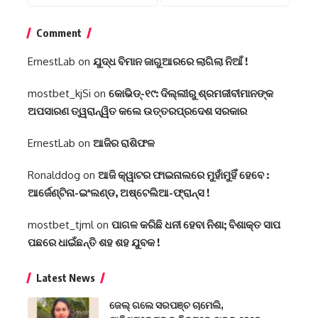
Comment
ErnestLab
on
ଯୁଦ୍ଧ ବିମାନ ଜାଗୁଆରରେ ଲାଗିଲା ନିଆଁ !
mostbet_kjSi
on
କୋଭିଡ୍-୧୯: ଦିଲ୍ଲୀରୁ ଶ୍ରମଜୀବୀମାନଙ୍କ
ଅପସାରଣ ତ୍ୱରାନ୍ୱିତ କଲେ ଉତ୍ତରପ୍ରଦେଶ ସରକାର
ErnestLab
on
ଆଜିର ରାଶିଫଳ
Ronalddog
on
ଆଜି କ୍ୱାଟର ଫାଇନାଲରେ ମୁହାଁମୁହିଁ ହେବେ :
ଆର୍ଜେଣ୍ଟିନା-ଇଂଲଣ୍ଡ, ଅଷ୍ଟେଲିଆ-ଫ୍ରାନ୍ସ !
mostbet_tjml
on
ପାଗଳ କରିଛି ଧନୀ ହେବା ନିଶା; ବିଶାକ୍ତ ସାପ
ପଛରେ ଧାଇଁଛନ୍ତି ଶହ ଶହ ଯୁବକ !
Latest News
ଜେଲ୍ ଗଲେ ସରପଞ୍ଚ ଚାମେଲି,