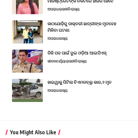
ମାଜିଷ୍ଟ୍ରେଟଙ୍କ ନିକଟରେ ହାଜର ହେବେ
ଅପରାଧ
ରାଜନୀତି
ରାଜ୍ୟ
କାଠଯୋଡ଼ିରୁ ଡାକ୍ତରୀ ଛାତ୍ରୀଙ୍କ ମୃତଦେହ
ମିଳିବା ଘଟଣା
ଅପରାଧ
ରାଜ୍ୟ
ଡିଜି ପଦ ପାଇଁ ଦୁଇ ଓଡ଼ିଆ ଆଇପିଏସ୍
ଜୀବନଚର୍ଯ୍ୟା
ରାଜନୀତି
ରାଜ୍ୟ
ହାଇୱାକୁ ପିଟିଲା ବିଏମଡବ୍ଲୁ କାର,୨ ମୃତ
ଅପରାଧ
ରାଜ୍ୟ
You Might Also Like