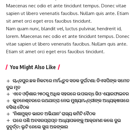
Maecenas nec odio et ante tincidunt tempus. Donec vitae
sapien ut libero venenatis faucibus. Nullam quis ante. Etiam
sit amet orci eget eros faucibus tincidunt.
Nam quam nunc, blandit vel, luctus pulvinar, hendrerit id,
lorem. Maecenas nec odio et ante tincidunt tempus. Donec
vitae sapien ut libero venenatis faucibus. Nullam quis ante.
Etiam sit amet orci eget eros faucibus tincidunt.
You Might Also Like
ଚାନ୍ଦପୁର ଛକ ନିକଟରେ ମର୍ମନ୍ତୁଦ ସଡକ ଦୁର୍ଘଟଣା: ଡିଏସପିଙ୍କ ସମେତ
ଦୁଇ ମୃତ
ଏବେ ଓଡ଼ିଶାର ୨୫୦ରୁ ଅଧିକ ସହରରେ ଉପଲବ୍ଧ ଜିଓ ଏୟାରଫାଇବର
ଭୁବନେଶ୍ବରରେ ରଥଯାତ୍ରା ନେଇ ମୁଖ୍ୟମନ୍ତ୍ରୀଙ୍କ ଅଧ୍ୟକ୍ଷତାରେ
ବସିଲା ବୈଠକ
‘ନିଶାମୁକ୍ତ ଭାରତ ଅଭିଯାନ’ ରାଜ୍ୟ କମିଟି ବୈଠକ
ଘରେ ପଶି ଅବସରପ୍ରାପ୍ତ ଅଧ୍ୟାପକଙ୍କୁ ଆକ୍ରମଣ କଲେ ଦୁଇ
ଦୁବୃର୍ତ୍ତ: ଲୁଟି ନେଲେ ସୁନା ଅଳଙ୍କାର