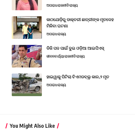
ଅପରାଧ
ରାଜନୀତି
ରାଜ୍ୟ
କାଠଯୋଡ଼ିରୁ ଡାକ୍ତରୀ ଛାତ୍ରୀଙ୍କ ମୃତଦେହ
ମିଳିବା ଘଟଣା
ଅପରାଧ
ରାଜ୍ୟ
ଡିଜି ପଦ ପାଇଁ ଦୁଇ ଓଡ଼ିଆ ଆଇପିଏସ୍
ଜୀବନଚର୍ଯ୍ୟା
ରାଜନୀତି
ରାଜ୍ୟ
ହାଇୱାକୁ ପିଟିଲା ବିଏମଡବ୍ଲୁ କାର,୨ ମୃତ
ଅପରାଧ
ରାଜ୍ୟ
You Might Also Like