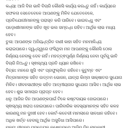
କନ୍ୟା: ଆଜି ବିନା ଭାବି ବିଚାରି କୌଣସି କାର୍ଯ୍ୟ କରନ୍ତୁ ନାହିଁ। କାର୍ଯ୍ୟରେ
ସଫଳତା ସେତେବେଳେ ଆପଣଙ୍କୁ ମିଳିବ ଯେତେବେଳେ,
ପ୍ରତିଯୋଗୀମାନଙ୍କୁ ପରାସ୍ତ କରି ପାରିବେ। ଭାଇବନ୍ଧୁ ଏବଂ
ପଡ଼ୋଶୀମାନଙ୍କ ସହିତ ଖୂବ ଭଲ ସମ୍ବନ୍ଧ ରହିବ। ଆର୍ଥିକ ଲାଭ ମଧ୍ୟ
ହେବ।
ତୁଳା: ଆପଣଙ୍କ ଅନିୟନ୍ତ୍ରିତ ବାଣୀ କାହା ସହିତ ମନମାଳିନ୍ୟ
କରାଇପାରେ। ଦ୍ୱନ୍ଦ୍ୱରେ ଫସିଥିବା ମନ ଆପଣଙ୍କୁ କୌଣସି ଠୋସ
ନିର୍ଣ୍ଣୟ ନେବାକୁ ଦେବ ନାହିଁ। ମହତ୍ତ୍ଵପୂର୍ଣ୍ଣ ନିର୍ଣ୍ଣୟ ନେବା ପୂର୍ବରୁ ଭାବି
ବିଚାରି ନିଅନ୍ତୁ। ସ୍ଵାସ୍ଥ୍ୟ ପ୍ରତି ଧ୍ୟାନ ରଖିବେ।
ବିଚ୍ଛା: ମନରେ ଖୁସି ଏବଂ ପ୍ରଫୁଲ୍ଲିତ ରହିବେ। କୁଟୁମ୍ବ ଏବଂ
ମିତ୍ରମାନଙ୍କ ସହିତ ଉତ୍ତମ ଭୋଜନ, ଯାତ୍ରା କିମ୍ବା ସାକ୍ଷାତର ସୁଯୋଗ
ମିଳିବ। ଜୀବନସାଥୀଙ୍କ ସହିତ ଆତ୍ମୀୟତାର ସୁଯୋଗ ଆସିବ। ଆର୍ଥିକ ଲାଭ
ହେବ। ଶୁଭ ସମାଚାର ପ୍ରାପ୍ତ ହେବ।
ଧନୁ: ଆଜିର ଦିନ ଆପଣଙ୍କପାଇଁ ଟିକେ କଷ୍ଟଦାୟକ ହୋଇପାରେ।
ସ୍ଵାସ୍ଥ୍ୟ ଖରାପ ହୋଇପାରେ। ପାରିବାରିକ ସଦସ୍ୟମାନଙ୍କ ସହିତ କଳହ
କାରଣରୁ ମନ ଦୁଃଖୀ ହେବ। କୋର୍ଟ-କଚେରୀ ମାମଲାରେ ସାବଧାନ ରହିବେ।
ଅଧିକ ଖର୍ଚ୍ଚ ହେବାରୁ ଆର୍ଥିକ ଅସୁବିଧା ଆସିପାରେ।
ମକର: ଜୀବନର ପ୍ରତ୍ୟେକ କ୍ଷେତ୍ରରେ ଆଜିର ଦିନ ଲାଭକାରୀ