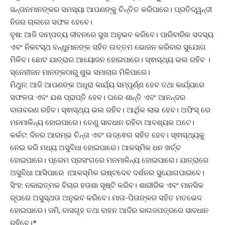
ସନ୍ତାନମାନଙ୍କର ସମସ୍ୟା ଆପଣଙ୍କୁ ଚିନ୍ତିତ କରିପାରେ। ପ୍ରତିଦ୍ୱନ୍ଦୀ
ନିଜର ଚାଲରେ ସଫଳ ହେବେ।
ବୃଷ: ଆଜି ଦାମ୍ପତ୍ୟ ଜୀବନରେ ସୁଖ ଅନୁଭବ କରିବେ। ପାରିବାରିକ ସଦସ୍ୟ
ଏବଂ ନିକଟସ୍ଥ ବନ୍ଧୁମାନଙ୍କ ସହିତ ଉତ୍ତମ ଭୋଜନ କରିବାର ସୁଯୋଗ
ମିଳିବ। ଛୋଟ ଯାତ୍ରାର ଆୟୋଜନ ହୋଇପାରେ। ସ୍ଵାସ୍ଥ୍ୟ ଭଲ ରହିବ ।
ସ୍ନେହୀଜନ ମାନଙ୍କଠାରୁ ଶୁଭ ସମାଚାର ମିଳିପାରେ।
ମିଥୁନ: ଆଜି ଆପଣଙ୍କ ଅଧୂରା କାର୍ଯ୍ୟ ସମ୍ପୂର୍ଣ୍ଣ ହେବ ତଥା କାର୍ଯ୍ୟରେ
ସଫଳତା ଏବଂ ଯଶ ପ୍ରାପ୍ତି ହେବ। ଘରେ ଶାନ୍ତି ଏବଂ ଆନନ୍ଦର
ବାତାବରଣ ରହିବ। ସ୍ଵାସ୍ଥ୍ୟ ଭଲ ରହିବ। ଆର୍ଥିକ ଲାଭ ହେବ। ଅଫିସ୍ ରେ
ମନମାଳିନ୍ୟ ହୋଇପାରେ। ତେଣୁ ସାବଧାନ ରହିବା ଆବଶ୍ୟକ ଅଟେ।
କର୍କଟ: ଦିନର ଆରମ୍ଭ ଚିନ୍ତା ଏବଂ ଉଦ୍ଵେଗ ସହିତ ହେବ। ସ୍ଵାସ୍ଥ୍ୟକୁ
ନେଇ କରି ମଧ୍ୟ ଅସୁବିଧା ହୋଇପାରେ। ଆକସ୍ମିକ ଧନ ଖର୍ଚ୍ଚ
ହୋଇପାରେ। ପ୍ରେମ ପ୍ରସଂଗରେ ମନମାଳିନ୍ୟ ହୋଇପାରେ। ଯାତ୍ରାରେ
ଅସୁବିଧା ଆସିପାରେ ।ଆକସ୍ମିକ ଇଷ୍ଟଦେବ ଦର୍ଶନର ସୁଯୋଗପାଇବେ।
ସିଂହ: ନକାରାତ୍ମକ ବିଚାର ହତାଶା ସୃଷ୍ଟି କରିବ। ଶାରୀରିକ ଏବଂ ମାନସିକ
ରୂପରେ ଅସୁସ୍ଥତା ଅନୁଭବ କରିବେ। ମାତା-ପିତାଙ୍କର ସହିତ ମତଭେଦ
ହୋଇପାରେ। ଜମି, ବାସଗୃହ ତଥା ବାହନ ଆଦିର କାଗଜପତ୍ରରେ ସାବଧାନ
ରହିବେ।*