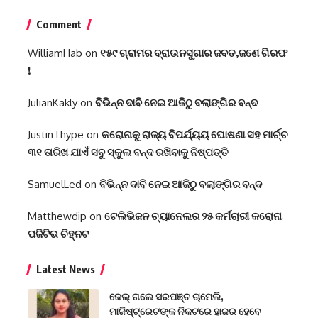
Comment
WilliamHab
on
୧୫୯ ଗ୍ରାମର ବ୍ରାଉନସୁଗାର ଜବତ,ଜଣେ ଗିରଫ
!
JulianKakly
on
ବିଭିନ୍ନ ଦାବି ନେଇ ଆଜିଠୁ ବଲାଙ୍ଗିର ବନ୍ଦ
JustinThype
on
କରୋନାକୁ ରାଜ୍ୟ ବିପର୍ଯ୍ୟୟ ଘୋଷଣା ସହ ମାର୍ଚ୍ଚ
୩୧ ତାରିଖ ଯାଏଁ ସବୁ ସ୍କୁଲ ବନ୍ଦ ରଖିବାକୁ ନିଷ୍ପତ୍ତି
SamuelLed
on
ବିଭିନ୍ନ ଦାବି ନେଇ ଆଜିଠୁ ବଲାଙ୍ଗିର ବନ୍ଦ
Matthewdip
on
ଟେଲିଭିଜନ ଚ୍ୟାନେଲର ୨୫ କର୍ମଚାରୀ କରୋନା
ପଜିଟିଭ ଚିହ୍ନଟ
Latest News
ଜେଲ୍ ଗଲେ ସରପଞ୍ଚ ଚାମେଲି,
ମାଜିଷ୍ଟ୍ରେଟଙ୍କ ନିକଟରେ ହାଜର ହେବେ