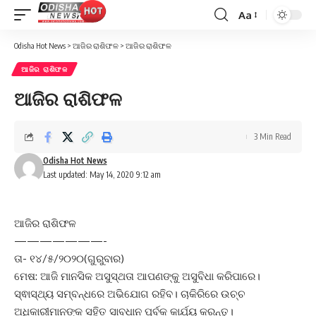
Aa
Font
Resizer
Odisha Hot News
>
ଆଜିର ରାଶିଫଳ
>
ଆଜିର ରାଶିଫଳ
ଆଜିର ରାଶିଫଳ
ଆଜିର ରାଶିଫଳ
3 Min Read
Odisha Hot News
Last updated: May 14, 2020 9:12 am
ଆଜିର ରାଶିଫଳ
———————-
ତା- ୧୪/୫/୨୦୨୦(ଗୁରୁବାର)
ମେଷ: ଆଜି ମାନସିକ ଅସୁସ୍ଥତା ଆପଣଙ୍କୁ ଅସୁବିଧା କରିପାରେ।
ସ୍ଵାସ୍ଥ୍ୟ ସମ୍ବନ୍ଧରେ ଅଭିଯୋଗ ରହିବ। ଚାକିରିରେ ଉଚ୍ଚ
ଅଧିକାରୀମାନଙ୍କ ସହିତ ସାବଧାନ ପୂର୍ବକ କାର୍ଯ୍ୟ କରନ୍ତୁ।