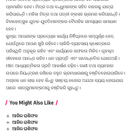
ପ୍ରମାଣିତ ହେବ। ମିତ୍ର ତଥା ବନ୍ଧୁମାନଙ୍କ ସହିତ ବାହରକୁ ଯାତ୍ରା
କରିପାରନ୍ତି। ମହିଳା ମିତ୍ର ତଥା ପତ୍ନୀ ଙ୍କସହ ଭ୍ରମଣ କରିପାରନ୍ତି।
ବିବାହୋତ୍ସୁକ ଯୁବକ-ଯୁବତିମାନଙ୍କର ବୈବାହିକ ସମସ୍ୟାର ସମାଧାନ
ହେବ।
କୁମ୍ଭ: ଆପଣଙ୍କ ପ୍ରତ୍ୟେକ କାର୍ଯ୍ୟ ନିର୍ଵିଘ୍ନରେ ସମ୍ପୂର୍ଣ୍ଣ ହେବ,
ଯେଉଁଥିରେ ଆପଣ ଖୁସି ରହିବେ। ଚାକିରି-ବ୍ୟବସାୟ କ୍ଷେତ୍ରରେ
ପରିସ୍ଥିତି ଅନୁକୂଳ ରହିବ ଏବଂ କାର୍ଯ୍ୟରେ ସଫଳତା ମିଳିବ। ଗୃହସ୍ଥ
ଜୀବନରେ ଆନନ୍ଦ ରହିବ। ଧନ ପ୍ରାପ୍ତି ଏବଂ ପଦୋନ୍ନତିର ଯୋଗଅଛି।
ମୀନ: ଆଧ୍ୟାତ୍ମିକତା ପ୍ରତି ଆକର୍ଷଣ ବଢ଼ିବ। ବାଣୀ ତଥା ବ୍ୟବହାର
ଉପରେ ନିୟନ୍ତ୍ରଣ ରଖିଲେ ବହୁତ ଭ୍ରମଧାରଣାରୁ ବଞ୍ଚିତହୋଇପାରିବେ।
ଅଚାନକ ଧନ ଲାଭ ହେବ କିନ୍ତୁ ସଞ୍ଚୟ ନହୋଇ ଅଯଥା ବ୍ୟୟ ହୋଇଯାଇ
ପାରେ ।ଶତ୍ରୁମାନଙ୍କଠାରୁ ବଞ୍ଚିକରି ରୁହନ୍ତୁ।
You Might Also Like
ଆଜିର ରାଶିଫଳ
ଆଜିର ରାଶିଫଳ
ଆଜିର ରାଶିଫଳ