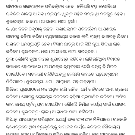
ଜୀବନରେ ସକାରାତ୍ମକ ପରିବର୍ତ୍ତନ ହେବ। କୌଣସି ବଡ଼ କ˚ପାନିରେ
ଚାକିରିର ଡାକରା ଆସିବ। ପ୍ରିୟବନ୍ଧୁଙ୍କ ସହିତ ସମ୍ବନ୍ଧ ମଜଭୁତ ହେବ।
ଶୁଭରଙ୍ଗ: ବାଦାମୀ। ଆରାଧନା: ମାଆ ଦୁର୍ଗା।
କନ୍ୟା: ଦିନଟି ଠିକ୍‌ଠାକ୍‌ ରହିବ। ସକାରାତ୍ମକ ପରିବର୍ତ୍ତନ ଆପଣଙ୍କ
ଜୀବନକୁ ବଢ଼ିଆ କରିବ। ବ୍ୟବସାୟ‌େର ସଉଦା ଲାଗି ରାଜ୍ୟ ବାହାରକୁ ଯିବେ।
ଅଚାନକ ଧନପ୍ରାପ୍ତି ହେବ। ବିଜ୍ଞାନ ଛାତ୍ର ଆଜି କିଛି ନୂଆ ଶିକ୍ଷା ଲାଭ
କରିବେ। ଶୁଭରଙ୍ଗ: ଧଳା। ଆରାଧନା: ମାଆ ସରସ୍ବତୀ।
ତୁଳା: କୌଣସି ନୂଆ କାମର ଶୁଭାରମ୍ଭ କରିବେ। ଲାଗିରହିଥିବା ବିବାଦର
ସମାଧାନ ହୋଇପାରେ। ଆପଣଙ୍କ ବ୍ୟବହାର ଦେଖି ଶତ୍ରୁ ବି ମିତ୍ର
ହୋଇଯିବେ। ସରକାରୀ ଚାକିରିଆଙ୍କୁ କୌଣସି କାମରେ ପ୍ରୋତ୍ସାହନ
ମିଳିପାରେ। ଶୁଭରଙ୍ଗ: ଧଳା। ଆରାଧନା: ମହାଲକ୍ଷ୍ମୀ।
￼ବିଛା: ପୂଜାପାଠରେ ମନ ଅଧିକ ଲାଗି ରହିବ। ଧର୍ମ ଚର୍ଚ୍ଚାରେ ଅ˚ଶ ଗ୍ରହଣ
କରିବେ। ଖୋଦ୍‌କୁ ଲୋକଙ୍କ ନଜରରେ ବଢ଼ିଆ ପ୍ରମାଣିତ କରିବେ। ଅଫିସ
କାମ ସମୟ ପୂର୍ବରୁ ପୂରା ହୋଇଯିବ। କୌଣସି ନିର୍ମାଣ କାର୍ଯ୍ୟ ପାଇଁ ଯୋଜନା
କରିବେ। ଶୁଭରଙ୍ଗ: ଲାଲ। ଆରାଧନା: ମାଆ ଭୈରବୀ।
￼ଧନୁ: ଆପଣଙ୍କ ପରିଶ୍ରମ ଯୋଗୁଁ ଭଲ ଫଳାଫଳ ମିଳିପାରେ। ରାଜନୀତି
କ୍ଷେତ୍ରରେ ଥିବା ବ୍ୟକ୍ତିଙ୍କୁ ସାମାଜିକ କାର୍ଯ୍ୟ କରିବାର ସୌଭାଗ୍ୟ
ପ୍ରାପ୍ତ ହେବ। ପରିବାରରେ ଖୁସିର ମାହୋଲ ରହିବ। କଳା ଛାତ୍ରଙ୍କ ମନ