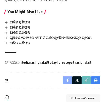
You Might Also Like
ଆଜିର ରାଶିଫଳ
ଆଜିର ରାଶିଫଳ
ଆଜିର ରାଶିଫଳ
ନୂଆବର୍ଷ ୨୦୨୧ ରେ ଏହି ୮ ଟି ରାଶିଙ୍କୁ ମିଳିବ ନିଜର ସଚ୍ଚା ପ୍ରେମ
ଆଜିର ରାଶିଫଳ
TAGGED:
#odiarashiphala#todayhoroscope#rasiphala#
Leave a Comment