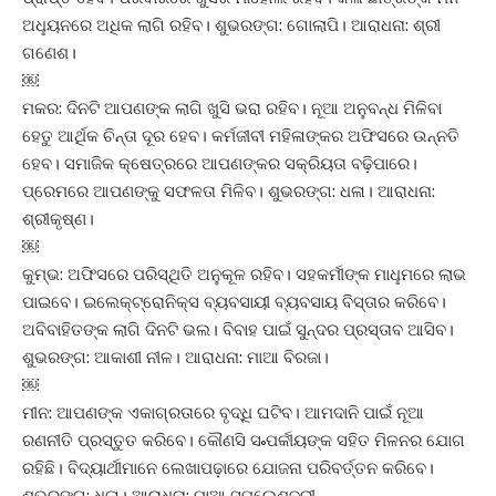
ଅଧୢୟନରେ ଅଧିକ ଲାଗି ରହିବ। ଶୁଭରଙ୍ଗ: ଗୋଲାପି। ଆରାଧନା: ଶ୍ରୀ
ଗଣେଶ।
￼
ମକର: ଦିନଟି ଆପଣଙ୍କ ଲାଗି ଖୁସି ଭରା ରହିବ। ନୂଆ ଅନୁବନ୍ଧ ମିଳିବା
ହେତୁ ଆର୍ଥିକ ଚିନ୍ତା ଦୂର ହେବ। କର୍ମଜୀବୀ ମହିଳାଙ୍କର ଅଫିସରେ ଉନ୍ନତି
ହେବ। ସମାଜିକ କ୍ଷେତ୍ରରେ ଆପଣଙ୍କର ସକ୍ରିୟତା ବଢ଼ିପାରେ।
ପ୍ରେମରେ ଆପଣଙ୍କୁ ସଫଳତା ମିଳିବ। ଶୁଭରଙ୍ଗ: ଧଳା। ଆରାଧନା:
ଶ୍ରୀକୃଷ୍ଣ।
￼
କୁମ୍ଭ: ଅଫିସରେ ପରିସ୍ଥିତି ଅନୁକୂଳ ରହିବ। ସହକର୍ମୀଙ୍କ ମାଧୢମରେ ଲାଭ
ପାଇବେ। ଇଲେକ୍‌ଟ୍ରୋନିକ୍‌ସ ବ୍ୟବସାୟୀ ବ୍ୟବସାୟ ବିସ୍ତାର କରିବେ।
ଅବିବାହିତଙ୍କ ଲାଗି ଦିନଟି ଭଲ। ବିବାହ ପାଇଁ ସୁନ୍ଦର ପ୍ରସ୍ତାବ ଆସିବ।
ଶୁଭରଙ୍ଗ: ଆକାଶୀ ନୀଳ। ଆରାଧନା: ମାଆ ବିରଜା।
￼
ମୀନ: ଆପଣଙ୍କ ଏକାଗ୍ରତାରେ ବୃଦ୍ଧି ଘଟିବ। ଆମଦାନି ପାଇଁ ନୂଆ
ରଣନୀତି ପ୍ରସ୍ତୁତ କରିବେ। କୌଣସି ସ˚ପର୍କୀୟଙ୍କ ସହିତ ମିଳନର ଯୋଗ
ରହିଛି। ବିଦ୍ୟାର୍ଥୀମାନେ ଲେଖାପଢ଼ାରେ ଯୋଜନା ପରିବର୍ତ୍ତନ କରିବେ।
ଶୁଭରଙ୍ଗ: ଧଳା। ଆରାଧନା: ମାଆ ସମଲେଶ୍ବରୀ