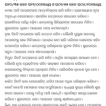
ଘ୧୦/୩୫ ଗତେ ଘ୧୨/୦୦ମଧ୍ୟେ ଓ ଘ୦୨/୫୫ ଗତେ ଘ୦୪/୧୦ମଧ୍ୟେ
ମେଷ: ଆଜି ଆପଣଙ୍କର ଆତ୍ମବିଶ୍ବାସ ଭରି ରହିବ। ବ୍ୟବସାୟରେ ନୂଆ
ଅନୁବନ୍ଧ ହୋଇପାରେ। ସାମାଜିକ ଉତ୍ସବରେ ସହଯୋଗ କରିବେ।
ରାଜନୀତିରେ ପରିଧି ବଢ଼ିବ। ଛାତ୍ରଙ୍କୁ ସିନିୟରଙ୍କ ସହଯୋଗ ମିଳିବ।
ଶୁଭରଙ୍ଗ: ଧୂସର। ଆରାଧନା: ମାଆ କଟକଚଣ୍ତୀ।
ବୃଷ: ଦିନଟି ଆପଣଙ୍କ ଲାଗି ଉତ୍ତମ ରହିବ। କୌଣସି ପୁରୁଣା ସଉଦାରୁ
ଆପଣଙ୍କୁ ଲାଭ ମିଳିପାରେ। ଘରୋଇ କାମ ଲାଗି ପରିବାର ଲୋକଙ୍କ ସହିତ
କଥାବାର୍ତ୍ତା କରିବେ। ଛାତ୍ରଙ୍କୁ ପରିଶ୍ରମର ସୁଫଳ ମିଳିବ। ଶୁଭରଙ୍ଗ:
ସବୁଜ। ଆରାଧନା: ମାଆ କୀଚକେଶ୍ବରୀ।
ମିଥୁନ: ଦିନଟି ଉତ୍ସାହରେ ଭରି ରହିବ। ଆର୍ଥିକ ସମସ୍ୟାର ସମାଧାନ ହେବ।
କୌଣସି ନୂଆ ବ୍ୟକ୍ତିଙ୍କ ସହିତ ସାକ୍ଷାତ ଆଲୋଚନା କରିବେ।
କଳାକାରଙ୍କୁ ଫିଲ୍ମର ପ୍ରସ୍ତାବ ମିଳିବ। ପାରିବାରିକ କ୍ଳେଶ ଦୂର ହେବ।
ଶୁଭରଙ୍ଗ: ଲାଲ। ଆରାଧନା: ଶ୍ରୀ ଗଣେଶ।
କର୍କଟ: ଦିନଟି ଭଲ ହୋଇପାରିବ; ଯଦିଓ ଆପଣ ଅଧିକ ପରିଶ୍ରମ କରିବେ।
କୋର୍ଟ କଚେରି ମାମଲାରେ ବାଧା ଉପୁଜିପାରେ। ସନ୍ଧ୍ୟା ସୁଦ୍ଧା କୌଣସି ଶୁଭ
ଖବର ପାଇବେ। ଘରକୁ ଅତିଥି ଆସି ପାରନ୍ତି। ସ୍ବାଦିଷ୍ଠ ଖାଦ୍ୟ ଭୋଜନ
କରିବେ। ଶୁଭରଙ୍ଗ: ଧଳା। ଆରାଧନା: ପ୍ରଭୁ ଶ୍ରୀଜଗନ୍ନାଥ।
ସି˚ହ: ଧୢାନ ଯୋଗରେ ମନ‌େର ସକାରାତ୍ମକ ଶକ୍ତି ସ˚ଚାର ହେବ। ଆପଣଙ୍କ