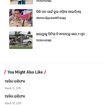
ଅପରାଧ
ରାଜ୍ୟ
ଡିଜି ପଦ ପାଇଁ ଦୁଇ ଓଡ଼ିଆ ଆଇପିଏସ୍
ଜୀବନଚର୍ଯ୍ୟା
ରାଜନୀତି
ରାଜ୍ୟ
ହାଇୱାକୁ ପିଟିଲା ବିଏମଡବ୍ଲୁ କାର,୨ ମୃତ
ଅପରାଧ
ରାଜ୍ୟ
You Might Also Like
ଆଜିର ରାଶିଫଳ
March 15, 2019
ଆଜିର ରାଶିଫଳ
March 10, 2019