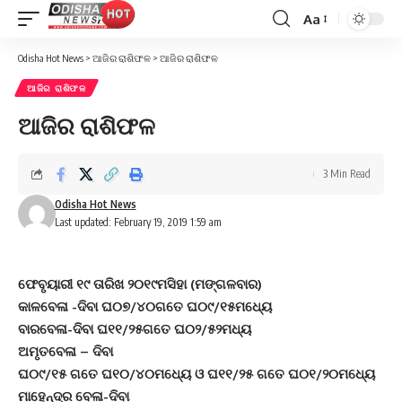
Aa
Font
Resizer
Odisha Hot News
>
ଆଜିର ରାଶିଫଳ
>
ଆଜିର ରାଶିଫଳ
ଆଜିର ରାଶିଫଳ
ଆଜିର ରାଶିଫଳ
3 Min Read
Odisha Hot News
Last updated: February 19, 2019 1:59 am
ଫେବୃୟାରୀ ୧୯ ତାରିଖ ୨୦୧୯ମସିହା (ମଙ୍ଗଳବାର)
କାଳବେଳା -ଦିବା ଘ୦୭/୪୦ଗତେ ଘ୦୯/୧୫ମଧ୍ୟେ
ବାରବେଳା-ଦିବା ଘ୧୧/୨୫ଗତେ ଘ୦୨/୫୨ମଧ୍ୟ
ଅମୃତବେଳା – ଦିବା
ଘ୦୯/୧୫ ଗତେ ଘ୧୦/୪୦ମଧ୍ୟେ ଓ ଘ୧୧/୨୫ ଗତେ ଘ୦୧/୨୦ମଧ୍ୟେ
ମାହେନ୍ଦ୍ର ବେଳା-ଦିବା