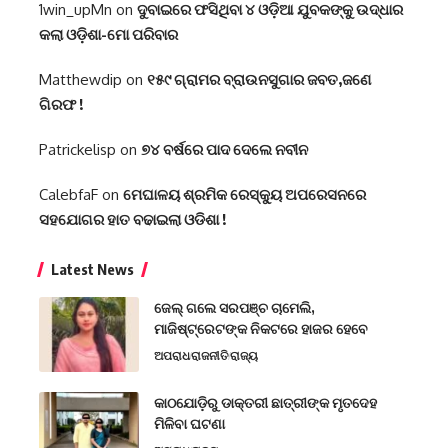
1win_upMn
on
ଦୁବାଇରେ ଫସିଥିବା ୪ ଓଡ଼ିଆ ଯୁବକଙ୍କୁ ଉଦ୍ଧାର
କଲା ଓଡ଼ିଶା-ମୋ ପରିବାର
Matthewdip
on
୧୫୯ ଗ୍ରାମର ବ୍ରାଉନସୁଗାର ଜବତ,ଜଣେ
ଗିରଫ !
Patrickelisp
on
୭୪ ବର୍ଷରେ ପାଦ ଦେଲେ ନବୀନ
CalebfaF
on
ମେଘାଳୟ ଶ୍ରମିକ ରେସ୍କ୍ୟୁ ଅପରେସନରେ
ସହଯୋଗର ହାତ ବଢାଇଲା ଓଡିଶା !
Latest News
ଜେଲ୍ ଗଲେ ସରପଞ୍ଚ ଚାମେଲି,
ମାଜିଷ୍ଟ୍ରେଟଙ୍କ ନିକଟରେ ହାଜର ହେବେ
ଅପରାଧ
ରାଜନୀତି
ରାଜ୍ୟ
କାଠଯୋଡ଼ିରୁ ଡାକ୍ତରୀ ଛାତ୍ରୀଙ୍କ ମୃତଦେହ
ମିଳିବା ଘଟଣା