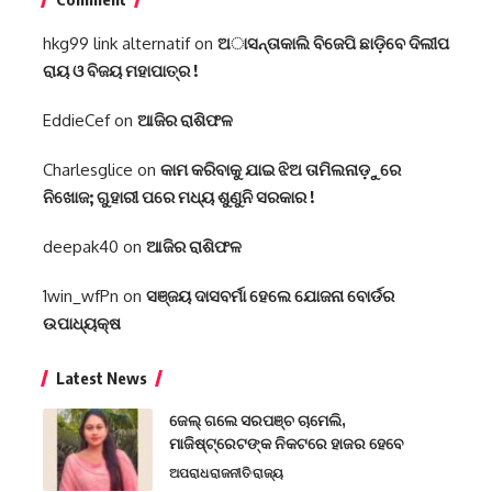
hkg99 link alternatif
on
ଅାସନ୍ତାକାଲି ବିଜେପି ଛାଡ଼ିବେ ଦିଲୀପ
ରାୟ ଓ ବିଜୟ ମହାପାତ୍ର !
EddieCef
on
ଆଜିର ରାଶିଫଳ
Charlesglice
on
କାମ କରିବାକୁ ଯାଇ ଝିଅ ତାମିଲନାଡ଼ୁରେ
ନିଖୋଜ; ଗୁହାରୀ ପରେ ମଧ୍ୟ ଶୁଣୁନି ସରକାର !
deepak40
on
ଆଜିର ରାଶିଫଳ
1win_wfPn
on
ସଞ୍ଜୟ ଦାସବର୍ମା ହେଲେ ଯୋଜନା ବୋର୍ଡର
ଉପାଧ୍ୟକ୍ଷ
Latest News
ଜେଲ୍ ଗଲେ ସରପଞ୍ଚ ଚାମେଲି,
ମାଜିଷ୍ଟ୍ରେଟଙ୍କ ନିକଟରେ ହାଜର ହେବେ
ଅପରାଧ
ରାଜନୀତି
ରାଜ୍ୟ