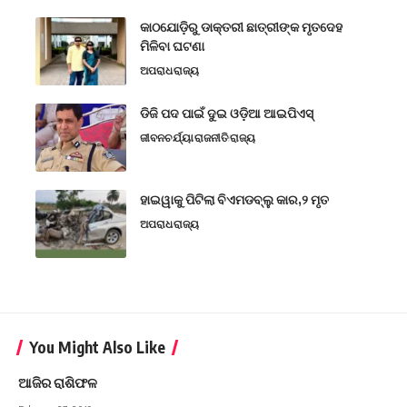
କାଠଯୋଡ଼ିରୁ ଡାକ୍ତରୀ ଛାତ୍ରୀଙ୍କ ମୃତଦେହ
ମିଳିବା ଘଟଣା
ଅପରାଧ
ରାଜ୍ୟ
ଡିଜି ପଦ ପାଇଁ ଦୁଇ ଓଡ଼ିଆ ଆଇପିଏସ୍
ଜୀବନଚର୍ଯ୍ୟା
ରାଜନୀତି
ରାଜ୍ୟ
ହାଇୱାକୁ ପିଟିଲା ବିଏମଡବ୍ଲୁ କାର,୨ ମୃତ
ଅପରାଧ
ରାଜ୍ୟ
You Might Also Like
ଆଜିର ରାଶିଫଳ