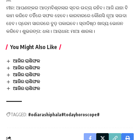
ମୀନ: ଆପଣଙ୍କର ଆତ୍ମବିଶ୍ବାସର ସ୍ତର ଉଚ୍ଚା ରହିବ। ଆଜି ଯାହା ବି
କାମ କରିବେ ତହିିଁରେ ସଫଳ ହେବେ। କାରବାରରେ କୌଣସି ନୂଆ ସଉଦା
ହେବ। ପ୍ରେମ ସାଗରରେ ବୁଡ଼ ପକାଇବେ। ସ୍ବାଦିଷ୍ଠ ଖାଦ୍ୟ ଭୋଜନ
କରିବେ। ଶୁଭରଙ୍ଗ: ଧଳା। ଆରାଧନା: ମାଆ ଶାରଳା।
You Might Also Like
ଆଜିର ରାଶିଫଳ
ଆଜିର ରାଶିଫଳ
ଆଜିର ରାଶିଫଳ
ଆଜିର ରାଶିଫଳ
ଆଜିର ରାଶିଫଳ
TAGGED:
#odiarashiphala#todayhoroscope#