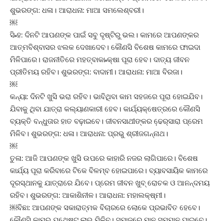
ଶୁଭରଙ୍ଗ: ଧଳା। ଆରାଧନା: ମାଆ ସମଲେଶ୍ବରୀ।
￼
ସି˚ହ: ଦିନଟି ଆପଣଙ୍କ ପାଇଁ ସବୁ ଦୃଷ୍ଟିରୁ ଭଲ। କାମରେ ଆପଣଙ୍କର
ଆତ୍ମବିଶ୍ବାସର ଝଲକ ଦେଖାଦେବ। କୌଣସି ବିଶେଷ କାମରେ ଫାଇଦା
ମିଳିପାରେ। ରାଜନୀତିରେ ମହତ୍ବାକା˚କ୍ଷା ପୂରା ହେବ। ଦାତ୍ୟ ଜୀବନ
ପ୍ରୀତିମୟ ରହିବ। ଶୁଭରଙ୍ଗ: ବାଦାମୀ। ଆରାଧନା: ମାଆ ବିରଜା।
￼
କନ୍ୟା: ଦିନଟି ଖୁସି ଭରା ରହିବ। ଭାବିଥିବା କାମ ସହଜରେ ପୂରା ହୋଇଯିବ।
ଯିବାକୁ ଥିବା ଯାତ୍ରା କଲ୍ୟାଣକାରୀ ହେବ। କାର୍ଯ୍ୟକ୍ଷେତ୍ରରେ କୌଣସି
ବ୍ୟକ୍ତି ବନ୍ଧୁତାର ହାତ ବଢ଼ାଇବେ। ଜୀବନସାଥୀଙ୍କର ଢେ଼ର‌୍‌ସାରା ପ୍ରେମ
ମିଳିବ। ଶୁଭରଙ୍ଗ: ଧଳା। ଆରାଧନା: ପ୍ରଭୁ ଶ୍ରୀଜଗନ୍ନାଥ।
￼
ତୁଳା: ଆଜି ଆପଣଙ୍କ ଖୁସି ଉପରେ କାହାରି ନଜର ଲାଗିପାରେ। ବିଶେଷ
କାର୍ଯ୍ୟ ପୂରା କରିବାରେ ଟିକେ ବିଳମ୍ବ ହୋଇପାରେ। ବ୍ୟାବସାୟିକ କାମରେ
ଦୂରସ୍ଥାନକୁ ଯାତ୍ରାରେ ଯିବେ। ପ୍ରେମ ଜୀବନ ଖୁବ୍‌ ରୋଚକ ଓ ଆନନ୍ଦମୟ
ରହିବ। ଶୁଭରଙ୍ଗ: ଆକାଶିନୀଳ। ଆରାଧନା: ମହାଲକ୍ଷ୍ମୀ।
￼ବିଛା: ଆପଣଙ୍କ ସକାରାତ୍ମକ ବିଚାରରେ ଲୋକେ ପ୍ରଭାବିତ ହେବେ।
କୌଣସି କାମରୁ ଯଥେଷ୍ଟ ଲାଭ ମିଳିବ। ସମାଜରେ ମାନ ସମ୍ମାନ ପାଇବେ।