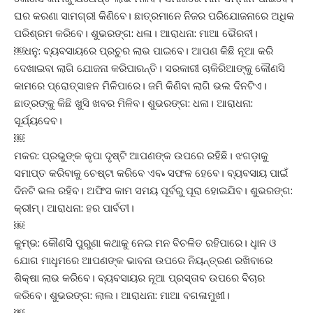
ଘର କରଣା ସାମଗ୍ରୀ କିଣିବେ। ଛାତ୍ରମାନେ ନିଜର ପରିଯୋଜନାରେ ଅଧିକ
ପରିଶ୍ରମ କରିବେ। ଶୁଭରଙ୍ଗ: ଧଳା। ଆରାଧନା: ମାଆ ଭୈରବୀ।
￼ଧନୁ: ବ୍ୟବସାୟରେ ପ୍ରଚୁର ଲାଭ ପାଇବେ। ଆପଣ କିଛି ନୂଆ କରି
ଦେଖାଇବା ଲାଗି ଯୋଜନା କରିପାରନ୍ତି। ସରକାରୀ ଚାକିରିଆଙ୍କୁ କୌଣସି
କାମରେ ପ୍ରୋତ୍ସାହନ ମିଳିପାରେ। ଜମି କିଣିବା ଲାଗି ଭଲ ଦିନଟିଏ।
ଛାତ୍ରଙ୍କୁ କିଛି ଖୁସି ଖବର ମିଳିବ। ଶୁଭରଙ୍ଗ: ଧଳା। ଆରାଧନା:
ସୂର୍ଯ୍ୟଦେବ।
￼
ମକର: ପ୍ରଭୁଙ୍କ କୃପା ଦୃଷ୍ଟି ଆପଣଙ୍କ ଉପରେ ରହିଛି। ଝଗଡ଼ାକୁ
ସମାପ୍ତ କରିବାକୁ ଚେଷ୍ଟା କରିବେ ଏବ˚ ସଫଳ ହେବେ। ବ୍ୟବସାୟ ପାଇଁ
ଦିନଟି ଭଲ ରହିବ। ଅଫିସ କାମ ସମୟ ପୂର୍ବରୁ ପୂରା ହୋଇଯିବ। ଶୁଭରଙ୍ଗ:
କ୍ରୀମ୍‌। ଆରାଧନା: ହର ପାର୍ବତୀ।
￼
କୁମ୍ଭ: କୌଣସି ପୁରୁଣା କଥାକୁ ନେଇ ମନ ବିଚଳିତ ରହିପାରେ। ଧୢାନ ଓ
ଯୋଗ ମାଧୢମରେ ଆପଣଙ୍କ ଭାବନା ଉପରେ ନିୟନ୍ତ୍ରଣ ରଖିବାରେ
ଶିକ୍ଷା ଲାଭ କରିବେ। ବ୍ୟବସାୟର ନୂଆ ପ୍ରସ୍ତାବ ଉପରେ ବିଚାର
କରିବେ। ଶୁଭରଙ୍ଗ: ଲାଲ। ଆରାଧନା: ମାଆ ବଗଳାମୁଖୀ।
￼