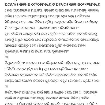
ଘ୦୭/୪୫ ଗତେ ଘ ୦୯/୦୭ମଧ୍ୟେ ଓ ଘ୧୨/୦୫ ଗତେ ଘ୦୧/୨୩ମଧ୍ୟେ
ମେଷ: ଆପଣଙ୍କର ମଜାକିଆ ସ୍ବଭାବ ପାଖଆଖର ବାତାବରଣକୁ ମଜାଦାର
କରିବ। ହୋଟେଲ ବ୍ୟବସାୟୀଙ୍କୁ ଯଥେଷ୍ଟ ଲାଭ ହେବ। ଅଫିସରେ
ସିନିୟରଙ୍କ ସହଯୋଗ ମିଳିବ। ପ୍ରିୟ ବନ୍ଧୁଙ୍କ ସହିତ ସିନେମା ଦେଖିବାକୁ
ଯିବେ। ଶୁଭରଙ୍ଗ: ଧଳା। ଆରାଧନା: ମାଆ ମଝିଘରିଆଣୀ।*
ବୃଷ: ଦିନଟି ଆପଣଙ୍କ ଲାଗି ଭଲ ମୁହୂର୍ତ୍ତ ନେଇ ଆସିବ। କୌଣସି କାମରୁ
ଆଶାଠୁଁ ଅଧିକ ଧନଲାଭ ହେବ। ବ୍ୟବସାୟ କାମରେ କୌଣସି ସହଯୋଗୀଙ୍କ
ସହଯୋଗ ପ୍ରାପ୍ତ ହେବ। ପରିବାରରେ ଖୁସିର ବାତାବରଣ ରହିବ।
ଶୁଭରଙ୍ଗ: କ୍ରୀମ୍‌। ଆରାଧନା: ମାଆ ସୁରେଶ୍ବରୀ*
￼
ମିଥୁନ: ଆଜି ଆପଣଙ୍କର ଆତ୍ମବିଶ୍ବାସ ଭରି ରହିବ। ବନ୍ଧୁଙ୍କ ମାଧୢମରେ
କୌଣସି ମହତ୍ବପୂର୍ଣ୍ଣ କାର୍ଯ୍ୟ ପୂରା ହେବ। ଚାକିରିରେ ପ୍ରମୋଶନ
ମିଳିପାରେ। କାରବାରୀଙ୍କ ଲାଗି ଦିନଟି ଲାଭଦାୟକ ରହିବ। କୌଣସି ନିର୍ମାଣ
କାର୍ଯ୍ୟ ପାଇଁ ଯୋଜନା କରିବେ। ଶୁଭରଙ୍ଗ: ସବୁଜ। ଆରାଧନା: ଶ୍ରୀଗଣେଶ।
￼
କର୍କଟ: ଦିନଟି ଆପଣଙ୍କ ପାଇଁ ଲାଭ ଓ ଉନ୍ନତି ନେଇ ଆସିଛି। ଆପଣଙ୍କ
ପ୍ରତିଭା ଅନୁସାରେ ଆପଣଙ୍କୁ ଯଥେଷ୍ଟ ସଫଳତା ମିଳିବ। ଧାର୍ମିକ
ଯାତ୍ରାରେ ଯିବା ପାଇଁ ଯୋଜନା କରିପାରନ୍ତି। ପ୍ରେମରେ ସଫଳତା ମିଳିବ।