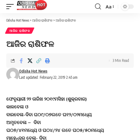
Aa
Font
Resizer
Odisha Hot News
>
ଆଜିର ରାଶିଫଳ
>
ଆଜିର ରାଶିଫଳ
ଆଜିର ରାଶିଫଳ
ଆଜିର ରାଶିଫଳ
3 Min Read
Odisha Hot News
Last updated: February 22, 2019 2:45 am
ଫେବୃୟାରୀ ୨୨ ତାରିଖ ୨୦୧୯ମସିହା (ଶୁକ୍ରବାର)
କାଳବେଳା ଓ
ବାରବେଳା-ଦିବା ଘ୦୯/୦୭ଗତେ ଘ୧୨/୦୨ମଧ୍ୟେ
ଅମୃତବେଳା – ଦିବା
ଘ୦୭/୪୧ମଧ୍ୟେ ଓ ଘ୦୪/୨୪ ଗତେ ଘ୦୫/୫୦ମଧ୍ୟେ
ମାହେନ୍ଦ୍ର ବେଳା- ଦିବା