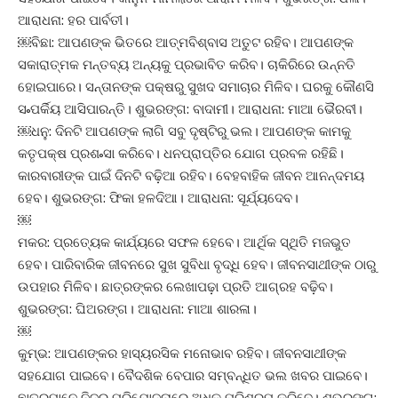
ଆରାଧନା: ହର ପାର୍ବତୀ।
￼ବିଛା: ଆପଣଙ୍କ ଭିତରେ ଆତ୍ମବିଶ୍ବାସ ଅତୁଟ ରହିବ। ଆପଣଙ୍କ
ସକାରାତ୍ମକ ମନ୍ତବ୍ୟ ଅନ୍ୟକୁ ପ୍ରଭାବିତ କରିବ। ଚାକିରିରେ ଉନ୍ନତି
ହୋଇପାରେ। ସନ୍ତାନଙ୍କ ପକ୍ଷରୁ ସୁଖଦ ସମାଚାର ମିଳିବ। ଘରକୁ କୌଣସି
ସ˚ପର୍କିୟ ଆସିପାରନ୍ତି। ଶୁଭରଙ୍ଗ: ବାଦାମୀ। ଆରାଧନା: ମାଆ ଭୈରବୀ।
￼ଧନୁ: ଦିନଟି ଆପଣଙ୍କ ଲାଗି ସବୁ ଦୃଷ୍ଟିରୁ ଭଲ। ଆପଣଙ୍କ କାମକୁ
କତୃପକ୍ଷ ପ୍ରଶ˚ସା କରିବେ। ଧନପ୍ରାପ୍ତିର ଯୋଗ ପ୍ରବଳ ରହିଛି।
କାରବାରୀଙ୍କ ପାଇଁ ଦିନଟି ବଢ଼ିଆ ରହିବ। ବେହବାହିକ ଜୀବନ ଆନନ୍ଦମୟ
ହେବ। ଶୁଭରଙ୍ଗ: ଫିକା ହଳଦିଆ। ଆରାଧନା: ସୂର୍ଯ୍ୟଦେବ।
￼
ମକର: ପ୍ରତ୍ୟେକ କାର୍ଯ୍ୟରେ ସଫଳ ହେବେ। ଆର୍ଥିକ ସ୍ଥିତି ମଜଭୁତ
ହେବ। ପାରିବାରିକ ଜୀବନରେ ସୁଖ ସୁବିଧା ବୃଦ୍ଧି ହେବ। ଜୀବନସାଥୀଙ୍କ ଠାରୁ
ଉପହାର ମିଳିବ। ଛାତ୍ରଙ୍କର ଲେଖାପଢ଼ା ପ୍ରତି ଆଗ୍ରହ ବଢ଼ିବ।
ଶୁଭରଙ୍ଗ: ଘିଅରଙ୍ଗ। ଆରାଧନା: ମାଆ ଶାରଳା।
￼
କୁମ୍ଭ: ଆପଣଙ୍କର ହାସ୍ୟରସିକ ମନୋଭାବ ରହିବ। ଜୀବନସାଥୀଙ୍କ
ସହଯୋଗ ପାଇବେ। ବୈଦଶିକ ବେପାର ସମ୍ବନ୍ଧିତ ଭଲ ଖବର ପାଇବେ।
ଛାତ୍ରମାନେ ନିଜର ପରିଯୋଜନାରେ ଅଧିକ ପରିଶ୍ରମ କରିବେ। ଶୁଭରଙ୍ଗ: