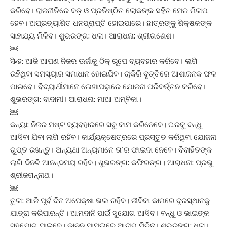
କରିବେ। ରାଜନୀତିରେ ବଡ଼ ଓ ପ୍ରତିଷ୍ଠିତ ଲୋକଙ୍କ ସହିତ ମେଳ ମିଳାପ
ହେବ। ଅପ୍ରତ୍ୟାଶିତ ଧନପ୍ରାପ୍ତି ହୋଇପାରେ। ଛାତ୍ରଙ୍କୁ ଶିକ୍ଷକଙ୍କ
ସାହାଯ୍ୟ ମିଳିବ। ଶୁଭରଙ୍ଗ: ଧଳା। ଆରାଧନା: ଶ୍ରୀଗଣେଶ।
￼
ସି˚ହ: ଆଜି ଆପଣ ନିଜର ଊର୍ଜାକୁ ଠିକ୍‌ ରୂପେ ବ୍ୟବହାର କରିବେ। ଲାଗି
ରହିଥିବା ସମସ୍ୟାର ସମାଧାନ ହୋଇଯିବ। ଚାକିରି ବୃତ୍ତିରେ ଆଶାଜନକ ଫଳ
ପାଇବେ। ବିଦ୍ୟାର୍ଥୀମାନେ ଲେଖାପଢ଼ାରେ ଯୋଜନା ପରିବର୍ତ୍ତନ କରିବେ।
ଶୁଭରଙ୍ଗ: ବାଦାମୀ। ଆରାଧନା: ମାଆ ଅମ୍ବିକା।
￼
କନ୍ୟା: ନିଜର ମଷ୍ଟ ବ୍ୟବହାରରେ ସବୁ କାମ କରିନେବେ। ଘରକୁ ବନ୍ଧୁ
ଆସିବା ଯିବା ଲାଗି ରହିବ। କାର୍ଯ୍ୟକ୍ଷେତ୍ରରେ ପ୍ରସ୍ତୁତ କରିଥିବା ଯୋଜନା
ଗୁପ୍ତ ରଖନ୍ତୁ। ଅନ୍ୟଥା ଅନ୍ୟମାନେ ତା’ର ଫାଇଦା ନେବେ। ବିବାହିତଙ୍କ
ଲାଗି ଦିନଟି ଆନନ୍ଦମୟ ରହିବ। ଶୁଭରଙ୍ଗ: କଫିରଙ୍ଗ। ଆରାଧନା: ପ୍ରଭୁ
ଶ୍ରୀଜଗନ୍ନାଥ।
￼
ତୁଳା: ଆଜି ପୂର୍ବ ଦିନ ଅପେକ୍ଷା ଭଲ ରହିବ। ଜୀବିକା କାମରେ ଦୂରସ୍ଥାନକୁ
ଯାତ୍ରା କରିପାରନ୍ତି। ଆମଦାନି ପାଇଁ ସୁଯୋଗ ଆସିବ। ବନ୍ଧୁ ଓ ଭାଇଙ୍କ
ସହଯୋଗ ପାଇବେ। କାନୁନ ମାମଲାରେ ଆରାମ ମିଳିବ। ଶୁଭରଙ୍ଗ: ଧଳା।