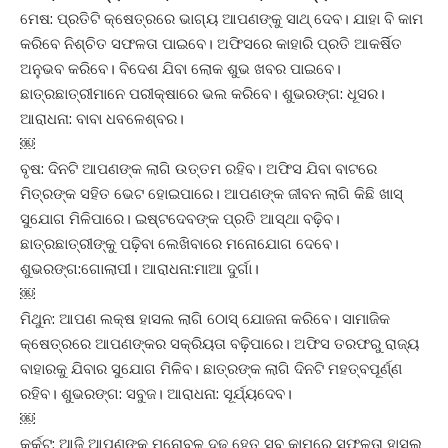
ମେଷ: ପ୍ରତିଟି କ୍ଷେତ୍ରରେ ଭାଗ୍ୟ ଆପଣଙ୍କୁ ସାଥ୍‌ ଦେବ। ଯାହା ବି କାମ
କରିବେ ନିଶ୍ଚିତ ସଫଳତା ପାଇବେ। ଅଫିସରେ କାହାରି ପ୍ରତି ଆକର୍ଷିତ
ଅନୁଭବ କରିବେ। ବିଦେଶ ଯିବା ଲୋକ ଶୁଭ ଖବର ପାଇବେ।
ଛାତ୍ରଛାତ୍ରୀମାନେ ପରୀକ୍ଷାରେ ଭଲ କରିବେ। ଶୁଭରଙ୍ଗ: ଧୂସର।
ଆରାଧନା: ବାବା ଧବଳେଶ୍ବର।
￼
ବୃଷ: ଦିନଟି ଆପଣଙ୍କ ଲାଗି ଉତ୍ତମ ରହିବ। ଅଫିସ ଯିବା ବାଟରେ
ମିତ୍ରଙ୍କ ସହିତ ଭେଟ ହୋଇପାରେ। ଆପଣଙ୍କ ଜୀବନ ଲାଗି କିଛି ଖାସ୍‌
ସୁଯୋଗ ମିଳିପାରେ। ଇଷ୍ଟଦେବଙ୍କ ପ୍ରତି ଆସ୍ଥା ବଢ଼ିବ।
ଛାତ୍ରଛାତ୍ରୀଙ୍କୁ ପଢ଼ିବା ଲେଖିବାରେ ମନୋଯୋଗ ଦେବେ।
ଶୁଭରଙ୍ଗ:ଗୋଲାପୀ। ଆରାଧନା:ମାଆ ଦୁର୍ଗା।
￼
ମିଥୁନ: ଆପଣ ଲକ୍ଷ ହାସଲ ଲାଗି ଠୋସ୍‌ ଯୋଜନା କରିବେ। ସାମାଜିକ
କ୍ଷେତ୍ରରେ ଆପଣଙ୍କର ସକ୍ରିୟତା ବଢ଼ିପାରେ। ଅଫିସ ତରଫରୁ ରାଜ୍ୟ
ବାହାରକୁ ଯିବାର ସୁଯୋଗ ମିଳିବ। ଛାତ୍ରଙ୍କ ଲାଗି ଦିନଟି ମହତ୍ବପୂର୍ଣ୍ଣ
ରହିବ। ଶୁଭରଙ୍ଗ: ସବୁଜ। ଆରାଧନା: ସୂର୍ଯ୍ୟଦେବ।
￼
କର୍କଟ: ଆଜି ଆପଣଙ୍କ ମନୋବଳ ଦୃଢ଼ ହେତୁ ସବୁ କାମରେ ସଫଳତା ହାସଲ