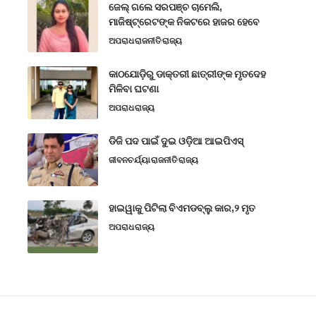
ଜେଲ୍ ଗଲେ ସରପଞ୍ଚ ଚାମେଲି,
ମାଜିଷ୍ଟ୍ରେଟଙ୍କ ନିକଟରେ ହାଜର ହେବେ
ଅପରାଧ
ରାଜନୀତି
ରାଜ୍ୟ
କାଠଯୋଡ଼ିରୁ ଡାକ୍ତରୀ ଛାତ୍ରୀଙ୍କ ମୃତଦେହ
ମିଳିବା ଘଟଣା
ଅପରାଧ
ରାଜ୍ୟ
ଡିଜି ପଦ ପାଇଁ ଦୁଇ ଓଡ଼ିଆ ଆଇପିଏସ୍
ଜୀବନଚର୍ଯ୍ୟା
ରାଜନୀତି
ରାଜ୍ୟ
ହାଇୱାକୁ ପିଟିଲା ବିଏମଡବ୍ଲୁ କାର,୨ ମୃତ
ଅପରାଧ
ରାଜ୍ୟ