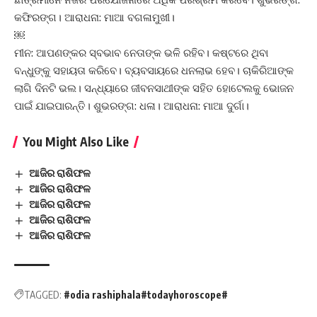
କଫିରଙ୍ଗ। ଆରାଧନା: ମାଆ ବଗଳାମୁଖୀ।
￼
ମୀନ: ଆପଣଙ୍କର ସ୍ବଭାବ ନେତାଙ୍କ ଭଳି ରହିବ। କଷ୍ଟରେ ଥିବା
ବନ୍ଧୁଙ୍କୁ ସହାୟତା କରିବେ। ବ୍ୟବସାୟରେ ଧନଲାଭ ହେବ। ଚାକିରିଆଙ୍କ
ଲାଗି ଦିନଟି ଭଲ। ସନ୍ଧ୍ୟାରେ ଜୀବନସାଥୀଙ୍କ ସହିତ ହୋଟେଲକୁ ଭୋଜନ
ପାଇଁ ଯାଇପାରନ୍ତି। ଶୁଭରଙ୍ଗ: ଧଳା। ଆରାଧନା: ମାଆ ଦୁର୍ଗା।
You Might Also Like
ଆଜିର ରାଶିଫଳ
ଆଜିର ରାଶିଫଳ
ଆଜିର ରାଶିଫଳ
ଆଜିର ରାଶିଫଳ
ଆଜିର ରାଶିଫଳ
TAGGED:
#odia rashiphala#todayhoroscope#