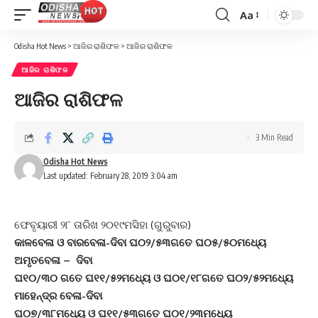
Aa
Font
Resizer
Odisha Hot News
>
ଆଜିର ରାଶିଫଳ
>
ଆଜିର ରାଶିଫଳ
ଆଜିର ରାଶିଫଳ
ଆଜିର ରାଶିଫଳ
3 Min Read
Odisha Hot News
Last updated: February 28, 2019 3:04 am
ଫେବୃୟାରୀ ୨୮ ତାରିଖ ୨୦୧୯ମସିହା (ଗୁରୁବାର)
କାଳବେଳା ଓ ବାରବେଳା-ଦିବା ଘ୦୨/୫୩ଗତେ ଘ୦୫/୫୦ମଧ୍ୟେ
ଅମୃତବେଳା – ଦିବା
ଘ୧୦/୩୦ ଗତେ ଘ୧୧/୫୨ମଧ୍ୟେ ଓ ଘ୦୧/୧୮ଗତେ ଘ୦୨/୫୨ମଧ୍ୟେ
ମାହେନ୍ଦ୍ର ବେଳା-ଦିବା
ଘ୦୭/୩୮ମଧ୍ୟେ ଓ ଘ୧୧/୫୩ଗତେ ଘ୦୧/୨୩ମଧ୍ୟେ