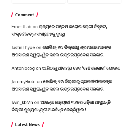
Comment
ErnestLab
on
ରାଜ୍ୟରେ ପଞ୍ଚମ କରୋନା ରୋଗୀ ଚିହ୍ନଟ,
ସଂକ୍ରମିତଙ୍କ ସଂଖ୍ୟା ୫କୁ ବୃଦ୍ଧି
JustinThype
on
କୋଭିଡ୍-୧୯: ଦିଲ୍ଲୀରୁ ଶ୍ରମଜୀବୀମାନଙ୍କ
ଅପସାରଣ ତ୍ୱରାନ୍ୱିତ କଲେ ଉତ୍ତରପ୍ରଦେଶ ସରକାର
Antoniocog
on
ଆଜିଠାରୁ ଆରମ୍ଭ ହେବ ‘ମୋ ସରକାର’ ଯୋଜନା
JeremyBiole
on
କୋଭିଡ୍-୧୯: ଦିଲ୍ଲୀରୁ ଶ୍ରମଜୀବୀମାନଙ୍କ
ଅପସାରଣ ତ୍ୱରାନ୍ୱିତ କଲେ ଉତ୍ତରପ୍ରଦେଶ ସରକାର
1win_kbMn
on
ଆସନ୍ତା ଜାନୁୟାରୀ ୩୧ରେ ଓଡ଼ିଶା ଆସୁଛନ୍ତି
ଦିଲ୍ଲୀ ମୁଖ୍ୟମନ୍ତ୍ରୀ ଅରବିନ୍ଦ କେଜ୍ରିୱାଲ !
Latest News