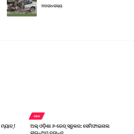
ଅପରାଧ
ରାଜ୍ୟ
ଖେଳ
ମ୍ୟାଚ୍ !
ଅଲ୍‌ ଓଡ଼ିଶା ୬-ରେଡ୍‌ ସ୍ନୁକର: ସେମିଫାଇନାଲ
ଲାଇନ୍‌ଅପ୍‌ ଚୂଡ଼ାନ୍ତ