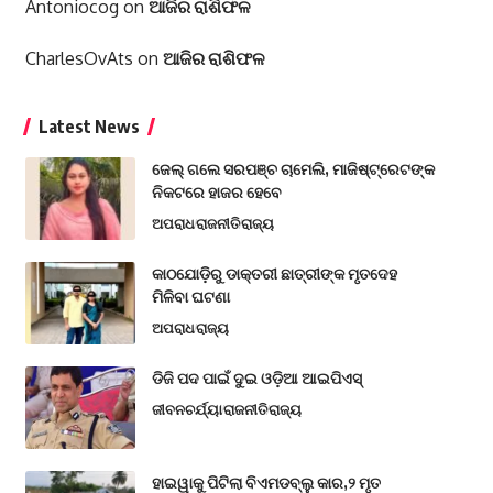
Antoniocog
on
ଆଜିର ରାଶିଫଳ
CharlesOvAts
on
ଆଜିର ରାଶିଫଳ
Latest News
ଜେଲ୍ ଗଲେ ସରପଞ୍ଚ ଚାମେଲି, ମାଜିଷ୍ଟ୍ରେଟଙ୍କ
ନିକଟରେ ହାଜର ହେବେ
ଅପରାଧ
ରାଜନୀତି
ରାଜ୍ୟ
କାଠଯୋଡ଼ିରୁ ଡାକ୍ତରୀ ଛାତ୍ରୀଙ୍କ ମୃତଦେହ
ମିଳିବା ଘଟଣା
ଅପରାଧ
ରାଜ୍ୟ
ଡିଜି ପଦ ପାଇଁ ଦୁଇ ଓଡ଼ିଆ ଆଇପିଏସ୍
ଜୀବନଚର୍ଯ୍ୟା
ରାଜନୀତି
ରାଜ୍ୟ
ହାଇୱାକୁ ପିଟିଲା ବିଏମଡବ୍ଲୁ କାର,୨ ମୃତ