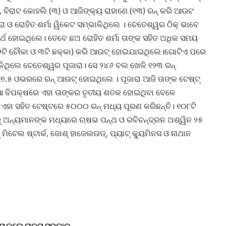
, ବିରାଟ କୋହଲି (୩) ଓ ଆଜିଙ୍କ୍ୟ ରାହାଣେ (୧୩) ରନ୍ କରି ଆଉଟ
 ଓ ରୋହିତ ଶର୍ମା ୱିକେଟ ସମ୍ଭାଳିଥିଲେ । ଚେତେଶ୍ୱର ଠିକ୍ ଭାବେ
ର୍ଥ ହୋଇଥିଲେ। ତେବେ ଛଅ ରୋହିତ ଶର୍ମା ତାଙ୍କ ସହିତ ଅଧିକ ସମୟ
 (୨ଟି ଚୌକା ଓ ୩ଟି ଛକ୍କା) କରି ଆଉଟ୍ ହୋଇଯାଇଥିଲେ।ଗୋଟିଏ ପରେ
େଳିଥିଲେ ଚେତେଶ୍ୱର ପୂଜାରା। ସେ ୨୪୬ ବଲ ଖେଳି ୧୨୩ ରନ୍
 ୮୭.୫ ଓଭରରେ ରନ୍ ଆଉଟ୍ ହୋଇଥିଲେ । ପୂଜାରା ଆଜି ତାଙ୍କ ଟେଷ୍ଟ୍
 ବିପକ୍ଷରେ ଏହା ତାଙ୍କର ତୃତୀୟ ଶତକ ହୋଇଥିବା ବେଳେ
ଏହା ସହିତ ଟେଷ୍ଟରେ ୫୦୦୦ ରନ୍ ମଧ୍ୟ ପୂରଣ କରିଛନ୍ତି। ୧୦୮ଟି
ରୁ ଅନ୍ୟମାନଙ୍କ ମଧ୍ୟରେ ଋଷଭ ପନ୍ଥ ଓ ରବିଚନ୍ଦ୍ରନ ଅଶ୍ୱିନ ୨୫
ିଚେଲ ଷ୍ଟାର୍କ, ଜୋଶ୍ ହାଜେଲଉଡ୍, ପ୍ୟାଟ୍ କ୍ୟୁମିନସ ଓ ନାଥାନ