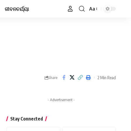
ଜୀବନଚର୍ଯ୍ୟା
Aa
Font
Resizer
2 Min Read
Share
- Advertisement -
Stay Connected