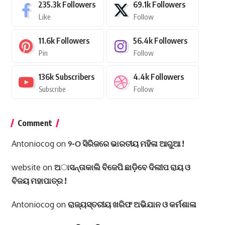
235.3k
Followers
69.1k
Followers
Like
Follow
11.6k
Followers
56.4k
Followers
Pin
Follow
136k
Subscribers
4.4k
Followers
Subscribe
Follow
Comment
Antoniocog
on
୨-୦ ସିରିଜରେ ଭାରତୀୟ ମହିଳା ଆଗୁଆ !
website
on
ଅାସନ୍ତାକାଲି ବିଜେପି ଛାଡ଼ିବେ ଦିଲୀପ ରାୟ ଓ
ବିଜୟ ମହାପାତ୍ର !
Antoniocog
on
ରାଜ୍ୟସ୍ତରୀୟ ଖରିଫ ଅଭିଯାନ ଓ କର୍ମଶାଳା