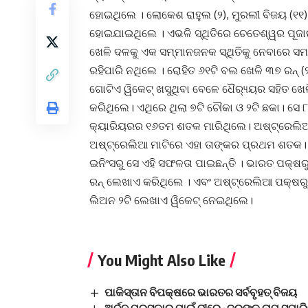
ହୋଇଥିଲେ । ଲୋକେଶ ରାହୁଲ (୨), ମୁରଲୀ ବିଜୟ (୧୧)
ହୋଇଯାଇଥିଲେ । ଏଭଳି ସ୍ଥିତିରେ ଚେତେଶ୍ୱର ପୂଜାରା
ଖେଳି ଦଳକୁ ଏକ ସମ୍ମାନଜନକ ସ୍ଥିତିକୁ ନେବାରେ ସମ
ରହିପାରି ନଥିଲେ । ରୋହିତ ୬୧ଟି ବଲ ଖେଳି ୩୭ ରନ୍
ଗୋଟିଏ ୱିକେଟ୍ ଖସୁଥିବା ବେଳେ ଧୈର‌୍ୟ୍ୟର ସହିତ ଖ
କରିଥିଲେ। ଏଥିରେ ଥିଲା ୭ଟି ଚୌକା ଓ ୨ଟି ଛକା। ସେ
କ୍ୟାରିୟରର ୧୬ତମ ଶତକ ମାରିଥିଲେ। ଅଷ୍ଟ୍ରେଲିଆ
ଅଷ୍ଟ୍ରେଲିଆ ମାଟିରେ ଏହା ତାଙ୍କର ପ୍ରଥମ ଶତକ। 
ଇନିଂସରୁ ସେ ଏହି ସଫଳତା ପାଇଛନ୍ତି । ଭାରତ ପକ୍ଷ
ରନ୍ ଲେଖାଏ କରିଥିଲେ । ଏବଂ ଅଷ୍ଟ୍ରେଲିଆ ପକ୍ଷରୁ ମ
ଲିଅନ ୨ଟି ଲେଖାଏ ୱିକେଟ୍ ନେଇଥିଲେ।
You Might Also Like
ପାକିସ୍ତାନ ବିପକ୍ଷରେ ଭାରତର ସର୍ବବୃହତ୍ ବିଜୟ