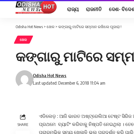
ରାଜ୍ୟ
ରାଜନୀତି
ଦେଶ- ବିଦେ
Odisha Hot News
>
ଖେଳ
>
କଙ୍ଗାରୁ ମାଟିରେ ସମ୍ମାନ ରଖିଲେ ପୂଜାରା !
ଖେଳ
କଙ୍ଗାରୁ ମାଟିରେ ସମ୍ମ
Odisha Hot News
Last updated: December 6, 2018 11:04 am
ଏଡିଲେଡ଼ : ଆଜି ଭାରତ ଅଷ୍ଟ୍ରେଲିଆ ଟେଷ୍ଟ ସିରିଜ 
ପ୍ରଥମେ
ବ୍ୟାଟିଂ
କରିବାକୁ ନିଷ୍ପତି ନେଇଥିଲା । ତେ
SHARE
ପ୍ରାରମ୍ଭିକ ସମୟ ଖେଳାଳି ଭଲ ପ୍ରଦର୍ଶନ କରି ପାରି