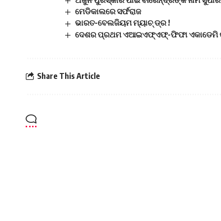
ଅର୍ଜୁନ ପୁରସ୍କାର ପାଇଁ ବୀରେନ୍ଦ୍ରଙ୍କ ନାମ ସୁପ
ମେଡିକାଲରେ ସର୍ଫରାଜ
ଭାରତ-ବେଲଜିୟମ ମ୍ୟାଚ୍ ଡ୍ର !
ଦେଶର ପ୍ରଥମ ଏଆଇଏଫ୍‌ଏଫ୍‌-ଫିଫା ଏକାଡେମି ଉ
Share This Article