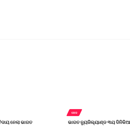
ଖେଳ
 ବିଦାୟ ନେଲା ଭାରତ
ଭାରତ ନ୍ୟୁଜିଲ୍ୟାଣ୍ଡ ୩ୟ ଦିନିକିଆ 