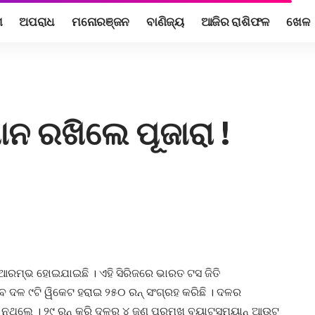
ଶ
ଅପରାଧ
ମନୋରଞ୍ଜନ
ବାଣିଜ୍ୟ
ଆଜିର ରାଶିଫଳ
ଖେଳ
ାନ ରଖିଲେ ପୂଜାରା !
ଆରମ୍ଭ ହୋଇଯାଇଛି । ଏହି ସିରିଜରେ ଭାରତ ଟସ ଜିତି
ବେ ଦଳ ୯ଟି ୱିକେଟ ହରାଇ ୨୫୦ ରନ୍ ସଂଗ୍ରହ କରିଛି । ଦଳର
 ନଥିଲେ । ୨୯ ରନ୍ କରି ଦଳର ୪ ଜଣ ପ୍ରମୁଖ ବ୍ୟାଟ୍ସମ୍ୟାନ୍ ଆଉଟ୍