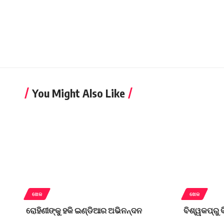
You Might Also Like
ଖେଳ
ଖେଳ
ରୋହିଣୀଙ୍କୁ ହକି ଇଣ୍ଡିଆର ଅଭିନନ୍ଦନ
ବିଶ୍ୱକପ୍‌ରୁ