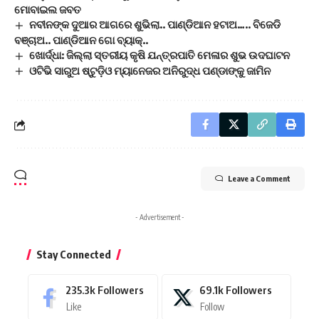
ମୋବାଇଲ ଜବତ
ନବୀନଙ୍କ ଦୁଆର ଆଗରେ ଶୁଭିଲା.. ପାଣ୍ଡିଆନ ହଟାଅ….. ବିଜେଡି
ବଞ୍ଚାଅ.. ପାଣ୍ଡିଆନ ଗୋ ବ୍ୟାକ୍..
ଖୋର୍ଦ୍ଧା: ଜିଲ୍ଲା ସ୍ତରୀୟ କୃଷି ଯନ୍ତ୍ରପାତି ମେଳାର ଶୁଭ ଉଦଘାଟନ
ଓଟିଭି ସାରୁଅ ଷ୍ଟୁଡ଼ିଓ ମ୍ୟାନେଜର ଅନିରୁଦ୍ଧ ପଣ୍ଡାଙ୍କୁ ଜାମିନ
Leave a Comment
- Advertisement -
Stay Connected
235.3k
Followers
69.1k
Followers
Like
Follow