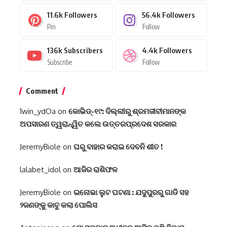
11.6k
Followers
56.4k
Followers
Pin
Follow
136k
Subscribers
4.4k
Followers
Subscribe
Follow
Comment
1win_ydOa
on
କୋଭିଡ୍-୧୯: ଦିଲ୍ଲୀରୁ ଶ୍ରମଜୀବୀମାନଙ୍କ
ଅପସାରଣ ତ୍ୱରାନ୍ୱିତ କଲେ ଉତ୍ତରପ୍ରଦେଶ ସରକାର
JeremyBiole
on
ଘରୁ ବାହାର କରାଇ ଦେବନି ଶୀତ !
lalabet_idol
on
ଆଜିର ରାଶିଫଳ
JeremyBiole
on
ଇନୋଭା ଲୁଟ ଘଟଣା : ଯଦୁପୁରରୁ ଗାଡି ସହ
୨ଜଣଙ୍କୁ କାବୁ କଲା ପୋଲିସ