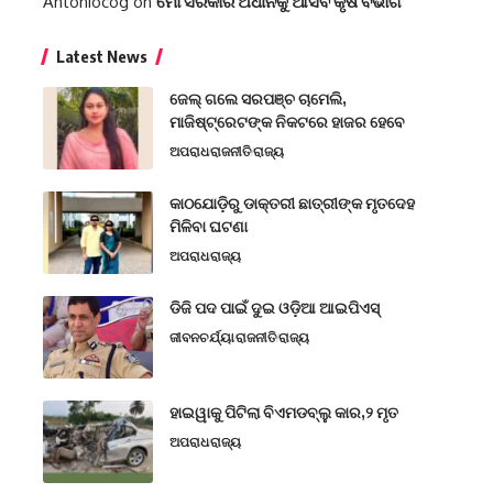
Antoniocog
on
ମୋ ସରକାର ଅଧୀନକୁ ଆସିବ କୃଷି ବିଭାଗ
Latest News
ଜେଲ୍ ଗଲେ ସରପଞ୍ଚ ଚାମେଲି,
ମାଜିଷ୍ଟ୍ରେଟଙ୍କ ନିକଟରେ ହାଜର ହେବେ
ଅପରାଧ
ରାଜନୀତି
ରାଜ୍ୟ
କାଠଯୋଡ଼ିରୁ ଡାକ୍ତରୀ ଛାତ୍ରୀଙ୍କ ମୃତଦେହ
ମିଳିବା ଘଟଣା
ଅପରାଧ
ରାଜ୍ୟ
ଡିଜି ପଦ ପାଇଁ ଦୁଇ ଓଡ଼ିଆ ଆଇପିଏସ୍
ଜୀବନଚର୍ଯ୍ୟା
ରାଜନୀତି
ରାଜ୍ୟ
ହାଇୱାକୁ ପିଟିଲା ବିଏମଡବ୍ଲୁ କାର,୨ ମୃତ
ଅପରାଧ
ରାଜ୍ୟ