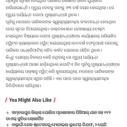
ପ୍ରମୁଖ ଭୂମିକା ନେଇଥିବା ପାରିକର ଶେଷରେ ଜୀବନ ଯୁଦ୍ଧରେ
ହାରିଯାଇଛନ୍ତି। ମୃତ୍ୟୁ ବେଳକୁ ତାଙ୍କୁ ୬୩ ବର୍ଷ ବୟସ ହୋଇଥିଲା। ସେ
ମୃତ୍ୟୁ ପର୍ଯ୍ୟନ୍ତ ଗୋଆ ମୁଖ୍ୟମନ୍ତ୍ରୀ ଥିଲେ।
ପୂର୍ବରୁ ମନୋହର ପାରିକରଙ୍କ ସ୍ୱାସ୍ଥ୍ୟାବସ୍ଥା ସଂକଟାପନ୍ନ ହେଉଥିବା
ନେଇ ସୂଚନା ଦିଆଯାଇଥିଲା। ଡାକ୍ତରମାନେ ଯଥାସାଧ୍ୟ ଚେଷ୍ଟା
ଚଲାଇଥିବା ବିଷୟରେ ଗୋଆ ମୁଖ୍ୟମନ୍ତ୍ରୀଙ୍କ କାର୍ଯ୍ୟାଳୟ ପରିଚାଳିତ
ଟ୍ୱିଟର ହ୍ୟାଣ୍ଡଲର ଟ୍ୱିଟ୍ କରାଯାଇଥିଲା।ଗତବର୍ଷ ଫେବୃଆରୀ ପରଠାରୁ
ପାରିକର ପାନ୍‌କ୍ରିଆଟିକ୍‌ ଜନିତ କର୍କଟ ରୋଗରେ ପୀଡ଼ିତ ଥିଲେ।
କିନ୍ତୁ ଯୋଗ୍ୟ ବିକଳ୍ପ କେହି ନଥିବାରୁ ସେ ମୃତ୍ୟୁ ପର୍ଯ୍ୟନ୍ତ
ମୁଖ୍ୟମନ୍ତ୍ରୀ ଆସନ ଛାଡ଼ିନଥିଲେ।ଗୋଟିଏ ଦିନ ପୂର୍ବରୁ ମୁଖ୍ୟମନ୍ତ୍ରୀଙ୍କ
କାର୍ଯ୍ୟାଳୟ ପକ୍ଷରୁ ଟ୍ୱିଟ୍ କରି କୁହାଯାଇଥିଲା, ମନୋହର ପାରିକରଙ୍କ
ସ୍ୱାସ୍ଥ୍ୟାବସ୍ଥା ସ୍ଥିର ରହିଛି। ଏହା ପରେ ପରେ ସ୍ୱାସ୍ଥ୍ୟାବସ୍ଥା
ବିଗିଡ଼ିବାରେ ଲାଗିଥିଲା।
You Might Also Like
ସମ୍ବଲପୁର ଜିଲ୍ଲା ପୋଲିସ ପ୍ରଶାସନର ପିସିଆର୍ ଯାନ ସହ ୧୧୨
ଡାଏଲ୍ ସୁବିଧା ଲୋକାର୍ପିତ
ବାଲୁଗାଁ ରେଳ ଷ୍ଟେସନରୁ ମୋବାଇଲ ଲୁଟେରା ଗିରଫ, ୨ ଚୋରି