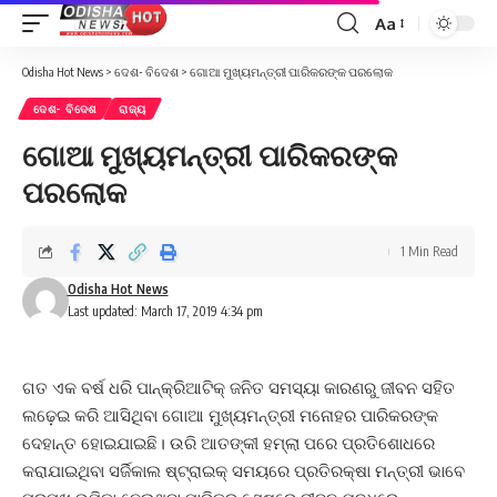
Aa
Font
Resizer
Odisha Hot News
>
ଦେଶ- ବିଦେଶ
>
ଗୋଆ ମୁଖ୍ୟମନ୍ତ୍ରୀ ପାରିକରଙ୍କ ପରଲୋକ
ଦେଶ- ବିଦେଶ
ରାଜ୍ୟ
ଗୋଆ ମୁଖ୍ୟମନ୍ତ୍ରୀ ପାରିକରଙ୍କ
ପରଲୋକ
1 Min Read
Odisha Hot News
Last updated: March 17, 2019 4:34 pm
ଗତ ଏକ ବର୍ଷ ଧରି ପାନ୍‌କ୍ରିଆଟିକ୍ ଜନିତ ସମସ୍ୟା କାରଣରୁ ଜୀବନ ସହିତ
ଲଢ଼େଇ କରି ଆସିଥିବା ଗୋଆ ମୁଖ୍ୟମନ୍ତ୍ରୀ ମନୋହର ପାରିକରଙ୍କ
ଦେହାନ୍ତ ହୋଇଯାଇଛି। ଉରି ଆତଙ୍କୀ ହମ୍‌ଲା ପରେ ପ୍ରତିଶୋଧରେ
କରାଯାଇଥିବା ସର୍ଜିକାଲ ଷ୍ଟ୍ରାଇକ୍‌ ସମୟରେ ପ୍ରତିରକ୍ଷା ମନ୍ତ୍ରୀ ଭାବେ