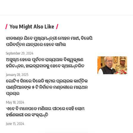
You Might Also Like
ଝାଡଖଣ୍ଡ ଯିବେ ମୁଖ୍ୟମନ୍ତ୍ରୀ ମୋହନ ମାଝୀ, ବିଜେପି
ପରିବର୍ତ୍ତନ ଯାତ୍ରାରେ ହେବେ ସାମିଲ
September 29, 2024
ଅସୁସ୍ଥ ହେଲେ ପୂର୍ବତନ ରାଜ୍ୟପାଳ ବିଶ୍ୱଭୂଷଣ
ହରିଚନ୍ଦନ, ହାଇଦ୍ରାବାଦକୁ ହେବେ ସ୍ଥାନାନ୍ତରିତ
January 28, 2025
ଗୋଟିଏ ଦିନରେ ବିଜେଡି ଷ୍ଟାର ପ୍ରଚାରକ କାର୍ତ୍ତିକ
ପାଣ୍ଡିଆନଙ୍କ ୫ ଟି ନିର୍ବାଚନ ମଣ୍ଡଳୀରେ ମାରାଥନ
ପ୍ରଚାର
May 18, 2024
ଏବେ ବି ମନେପଡେ ମଣିନାଗ ପୀଠରେ ସେହି ଲୋମ
ହର୍ଷଣକାରୀ ରଜ ସଂକ୍ରାନ୍ତି
June 15, 2024