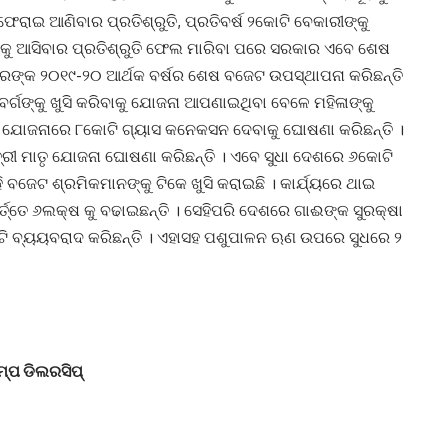
ରାଇ ଆଣିବାର ପ୍ରତିଶ୍ରୁତି, ପ୍ରତିବର୍ଷ ୨କୋଟି ବେକାରୀଙ୍କୁ
ୁକ୍କୁ ଆସିବାର ପ୍ରତିଶ୍ରୁତି ଫେଲ ମାରିବା ପରେ ସରକାର ଏବେ ଶେଷ
ଙ୍କ ୨୦୧୯-୨୦ ଆର୍ଥକ ବର୍ଷର ଶେଷ ବଜେଟ ଉପସ୍ଥାପନା କରିଛନ୍ତି
ର୍ଗଙ୍କୁ ଖୁସି କରିବାକୁ ଯୋଜନା ଆପଣାଇଥିବା ବେଳେ ମହିଳାଙ୍କୁ
ଯୋଜନାରେ ୮କୋଟି ଗ୍ୟାସ କନେକସନ ଦେବାକୁ ଘୋଷଣା କରିଛନ୍ତି ।
ତ୍ରୀ ମାତୃ ଯୋଜନା ଘୋଷଣା କରିଛନ୍ତି । ଏବେ ସୁଧା ଦେଶରେ ୬କୋଟି
 ବଜେଟ ଶ୍ରମିକମାନଙ୍କୁ ଟିକେ ଖୁସି କରାଇଛି । କାର୍ଯ୍ୟରେ ଥାଇ
ବର୍ତ୍ତେ ୬ଲକ୍ଷ କୁ ବଢାଇଛନ୍ତି । ସେହିପରି ଦେଶରେ ଗାଈଙ୍କ ସୁରକ୍ଷା
 ବ୍ୟୟବରାଦ କରିଛନ୍ତି । ଏହାସହ ପଶୁପାଳନ ଋଣ ଉପରେ ସୁଧରେ ୨
୍ପ ଡିଲରସିପ୍‍