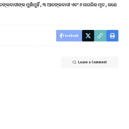
କବାଦୀଙ୍କ ମୁହାଁମୁହିଁ , ୩ ଆତଙ୍କବାଦୀ ଏବଂ ୬ ନାଗରିକ ମୃତ , ଜଣେ
Facebook
Leave a Comment