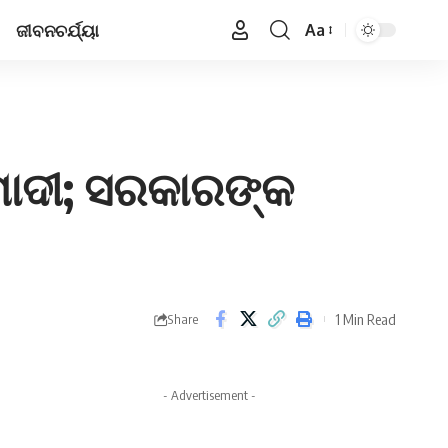
ଜୀବନଚର୍ଯ୍ୟା
Aa
Font
Resizer
ମୋଦୀ; ସରକାରଙ୍କ
1 Min Read
Share
- Advertisement -