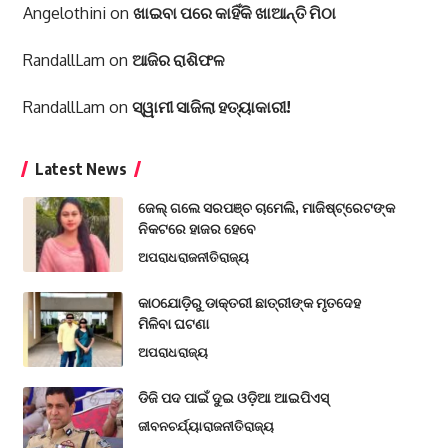
Angelothini
on
ଖାଇବା ପରେ କାହିଁକି ଖାଆନ୍ତି ମିଠା
RandallLam
on
ଆଜିର ରାଶିଫଳ
RandallLam
on
ସ୍ୱାମୀ ସାଜିଲା ହତ୍ୟାକାରୀ!
Latest News
ଜେଲ୍ ଗଲେ ସରପଞ୍ଚ ଚାମେଲି, ମାଜିଷ୍ଟ୍ରେଟଙ୍କ
ନିକଟରେ ହାଜର ହେବେ
ଅପରାଧ
ରାଜନୀତି
ରାଜ୍ୟ
କାଠଯୋଡ଼ିରୁ ଡାକ୍ତରୀ ଛାତ୍ରୀଙ୍କ ମୃତଦେହ
ମିଳିବା ଘଟଣା
ଅପରାଧ
ରାଜ୍ୟ
ଡିଜି ପଦ ପାଇଁ ଦୁଇ ଓଡ଼ିଆ ଆଇପିଏସ୍
ଜୀବନଚର୍ଯ୍ୟା
ରାଜନୀତି
ରାଜ୍ୟ