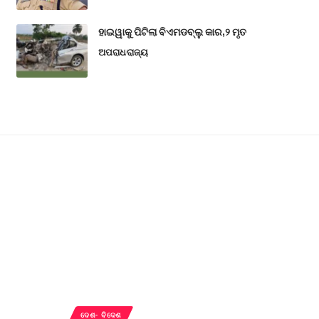
ହାଇୱାକୁ ପିଟିଲା ବିଏମଡବ୍ଲୁ କାର,୨ ମୃତ
ଅପରାଧ
ରାଜ୍ୟ
ଦେଶ- ବିଦେଶ