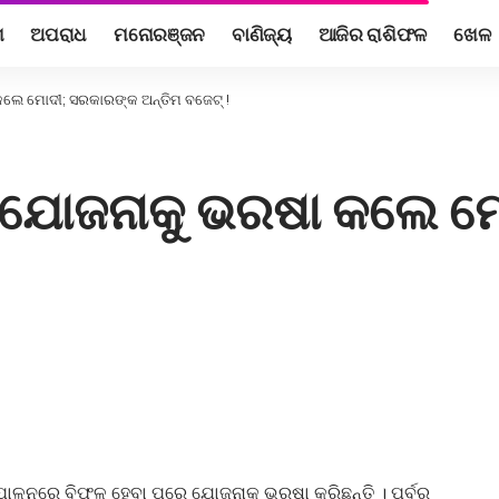
ଶ
ଅପରାଧ
ମନୋରଞ୍ଜନ
ବାଣିଜ୍ୟ
ଆଜିର ରାଶିଫଳ
ଖେଳ
କଲେ ମୋଦୀ; ସରକାରଙ୍କ ଅନ୍ତିମ ବଜେଟ୍ !
ଳ, ଯୋଜନାକୁ ଭରଷା କଲେ 
ପାଳନରେ ବିଫଳ ହେବା ପରେ ଯୋଜନାକୁ ଭରଷା କରିଛନ୍ତି । ପୂର୍ବରୁ