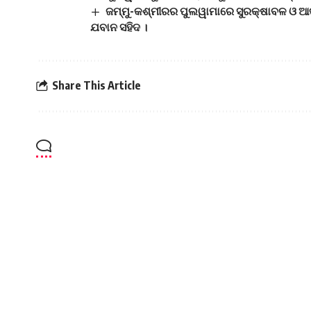
ଜମ୍ମୁ-କଶ୍ମୀରର ପୁଲୱାମାରେ ସୁରକ୍ଷାବଳ ଓ ଆତଙ୍
ଯବାନ ସହିଦ ।
Share This Article