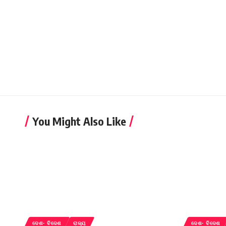
You Might Also Like
ଦେଶ- ବିଦେଶ
ରାଜ୍ୟ
ଦେଶ- ବିଦେଶ