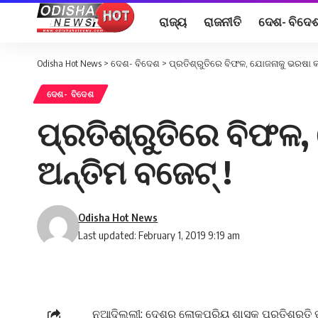
ରାଜ୍ୟ
ରାଜନୀତି
ଦେଶ- ବିଦେ
Odisha Hot News
>
ଦେଶ- ବିଦେଶ
>
ପ୍ରତିଶ୍ରୁତିରେ ବିଫଳ, ଯୋଜନାକୁ ଭରଷା 
ଦେଶ- ବିଦେଶ
ପ୍ରତିଶ୍ରୁତିରେ ବିଫ
ଅନ୍ତିମ ବଜେଟ୍ !
Odisha Hot News
Last updated: February 1, 2019 9:19 am
ନୂଆଦିଲ୍ଲୀ: ଦେଶର ଲୋକପ୍ରିୟ ଶାସକ ପ୍ରତିଶ୍ରୁତି 