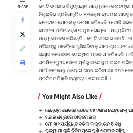
ମୋଦି ସରକାର ବିମୁଦ୍ରାୟନ ମାଧ୍ୟମରେ କଳାଟଙ୍କା ଫେ
SHARE
ନିଯୁକ୍ତିର ପ୍ରତିଶ୍ରୁତି ଓ ୧୫ଲକ୍ଷ ବ୍ୟାଙ୍କ ପାସବ
ବଜେଟରେ ଯୋଜନାକୁ ଭରଷା କରିଛନ୍ତି । ମୋଦି ସରକର
କାମଚଳା ଅର୍ଥମନ୍ତ୍ରୀ ପୀୟୁଷ ଗୋୟଲ । ମଧ୍ୟବିତ୍ତ ବ
ମଧ୍ୟ ଫୋକସ କରିଛନ୍ତି । ମୋଦି ସରକାର ଉଜô୍ଳା 
ମହିଳାଙ୍କୁ ଆଉଟିକେ ଖୁସିକରିବାକୁ ଯାଇ ପ୍ରଧାନମନ୍
ଗ୍ୟାସ କନେକ୍ସନ ହୋଇଥିବା ପ୍ରକାଶ କରିଛନ୍ତି । ଏହି
ଶ୍ରମିକ ମୃତ୍ୟୁ ହେଲେ ପୂର୍ବରୁ ସାଢେ ଦୁଇ ଲକ୍ଷ ପରି
ପାଇଁ କାମଧେନୁ ଆୟୋଗ ଗଠନ କରିବା ସହ ୭୫୦ କୋଟି
ପ୍ରତିଶତ ରିହାତି ବ୍ୟବସ୍ଥା କରାଯାଇଛି ।
You Might Also Like
କେନ୍ଦ୍ର ସରକାର ଦେବେ ୬୫ ହଜାର ପେଟ୍ରୋଲ୍‍ ପମ
ମହାରାଷ୍ଟ୍ରରେ ଠାକ୍‌ରେ ରାଜ୍‌
ମେ’ ୩୧ ପର୍ଯ୍ୟନ୍ତ ବଢିଲା ଲକ୍‌ଡାଉନ ଅବଧି
ପୁଲୱାମା ଗୁଳି ବିନିମୟରେ ପୁଣି ୫ଯବାନ ସହିଦ୍