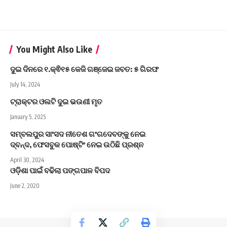
You Might Also Like
ଦୁଇ ଦିନରେ ୧.କ୍ଵି୧୫ କେଜି ଗଞ୍ଜେଇ ଜବତ: ୫ ଗିରଫ
July 14, 2024
ଟ୍ରାକ୍ଟର ଓଲଟି ଦୁଇ ଭଉଣୀ ମୃତ
January 5, 2025
ସମ୍ବଲପୁର ସାଂସଦ ନୀତେଶ ଗଂଗଦେବଙ୍କୁ ନେଇ
ଦ୍ବନ୍ଦ, ଫେସବୁକ ପୋଷ୍ଟିଂ ନେଇ ଉଠିଛି ପ୍ରଶ୍ନ
April 30, 2024
ଓଡ଼ିଶା ପାଇଁ ବଢିଲା ପଙ୍ଗପାଳ ବିପଦ
June 2, 2020