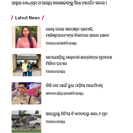
ରାହୁଲ କେନ୍ଦ୍ର ଓ ରାଜ୍ୟ ସରକାରଙ୍କୁ ସିଧା ଟାର୍ଗେଟ କଲେ !
Latest News
ଜେଲ୍ ଗଲେ ସରପଞ୍ଚ ଚାମେଲି,
ମାଜିଷ୍ଟ୍ରେଟଙ୍କ ନିକଟରେ ହାଜର ହେବେ
ଅପରାଧ
ରାଜନୀତି
ରାଜ୍ୟ
କାଠଯୋଡ଼ିରୁ ଡାକ୍ତରୀ ଛାତ୍ରୀଙ୍କ ମୃତଦେହ
ମିଳିବା ଘଟଣା
ଅପରାଧ
ରାଜ୍ୟ
ଡିଜି ପଦ ପାଇଁ ଦୁଇ ଓଡ଼ିଆ ଆଇପିଏସ୍
ଜୀବନଚର୍ଯ୍ୟା
ରାଜନୀତି
ରାଜ୍ୟ
ହାଇୱାକୁ ପିଟିଲା ବିଏମଡବ୍ଲୁ କାର,୨ ମୃତ
ଅପରାଧ
ରାଜ୍ୟ