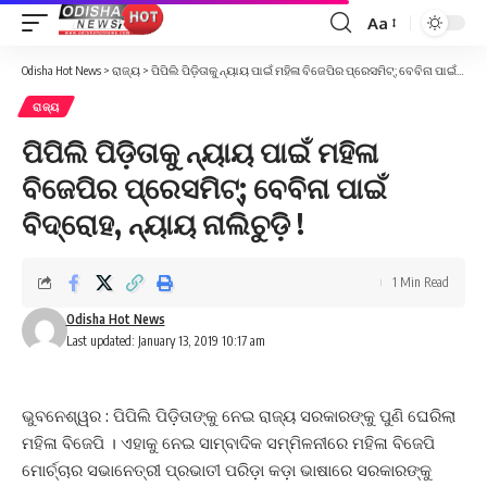
Aa
Font
Resizer
Odisha Hot News
>
ରାଜ୍ୟ
>
ପିପିଲି ପିଡ଼ିତାକୁ ନ୍ୟାୟ ପାଇଁ ମହିଳା ବିଜେପିର ପ୍ରେସମିଟ୍; ବେବିନା ପାଇଁ ବିଦ୍ରୋହ, ନ୍ୟାୟ ନାଲିଚୁଡ଼ି !
ରାଜ୍ୟ
ପିପିଲି ପିଡ଼ିତାକୁ ନ୍ୟାୟ ପାଇଁ ମହିଳା
ବିଜେପିର ପ୍ରେସମିଟ୍; ବେବିନା ପାଇଁ
ବିଦ୍ରୋହ, ନ୍ୟାୟ ନାଲିଚୁଡ଼ି !
1 Min Read
Odisha Hot News
Last updated: January 13, 2019 10:17 am
ଭୁବନେଶ୍ୱର : ପିପିଲି ପିଡ଼ିତାଙ୍କୁ ନେଇ ରାଜ୍ୟ ସରକାରଙ୍କୁ ପୁଣି ଘେରିଲା
ମହିଳା ବିଜେପି । ଏହାକୁ ନେଇ ସାମ୍ବାଦିକ ସମ୍ମିଳନୀରେ ମହିଳା ବିଜେପି
ମୋର୍ଚ୍ଚାର ସଭାନେତ୍ରୀ ପ୍ରଭାତୀ ପରିଡ଼ା କଡ଼ା ଭାଷାରେ ସରକାରଙ୍କୁ