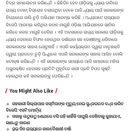
ତିବ୍ର ସମାଲୋଚନା କରିଛନ୍ତି । କିଛିଦିନ ହେବ ପୀଡ଼ିତାକୁ ନ୍ୟାୟ ଦାବିରେ
ରାଜ୍ୟ ତମାମ୍ ବିଦ୍ରୋହ ଚଲାଇଥିବା ବେଳେ ଆଜି ନ୍ୟାୟ ପାଇଁ ସରକାରଙ୍କ
ବିରୋଧରେ ନାଲି ଚୁଡ଼ି ଅଭିଯାନ ଆରମ୍ଭ କରିଛି । ଅନ୍ୟପଟେ ରାଜ୍ୟରେ
ବିଜେପି ଆରମ୍ଭ କରିଥିବା ଜବାବ ମାଗୁଛି ଓଡ଼ିଶା ଆଭିଯାନରେ ସାମିଲ
କରିବେ ଜବାବ ମାଗୁଛି ବେବିନା । ଏହି ଅବସରରେ ରାଜ୍ୟ ସରକାର ପୀଡ଼ିତାକୁ
ନ୍ୟାୟ ଦେବାରେ ବିଫଳ ହେଉଥିବା ଦର୍ଶାଇବା ସହ ଦୋଷୀଙ୍କୁ ଧରିବାରେ
ସରକାରଙ୍କ ସାହାସ ଯୋଟୁନାହିଁ । ଏପରି କାର୍ଯ୍ୟକ୍ରମ ଦ୍ୱାରା ମାତୃଶକ୍ତି
ଦ୍ୱାରା ପ୍ରଦତ୍ତ ଚୁଡ଼ି ପିନ୍ଧିଲେ ଏପରି ସରକାରଙ୍କ ସାହାସ ଆସିବ ବୋଲି
କଟାକ୍ଷ କରିଛନ୍ତି । ଏହି ସରକାରଙ୍କ ସମୟରେ ଆଜି ସମାଜରେ ମହିଳା
ଅସୁରକ୍ଷିତ ହେବାସହ ପ୍ରତିଟି ମୁହୃର୍ତରେ ନାରୀ ପ୍ରତି ବିପଦ ସୃଷ୍ଟି
ହୋଇଥିବା କହି ସରକାରଙ୍କୁ ଘେରିଛନ୍ତି ।
You Might Also Like
ସହକାରୀ ଜିଲ୍ଲାପାଳ ସସ୍ମିତାଙ୍କ ମୃତ୍ୟୁ ନେଇ ସୁନ୍ଦରଗଡ ବନ୍ଦ କରିବ
ବିଜେପି ଏସଟି ମୋର୍ଚ୍ଚା
ସକାଳୁ ଉଠୁଉଠୁ ଶେଯରେ ବସି ରହି କାହିଁକି ପାପୁଲି ଦେଖିବାକୁ କୁହାଯାଏ,
ଜାଣନ୍ତୁ କାରଣ
ଦୁଇ ଦିନ ରାଜ୍ୟରେ କାଳବୈଶାଖୀ ବର୍ଷା