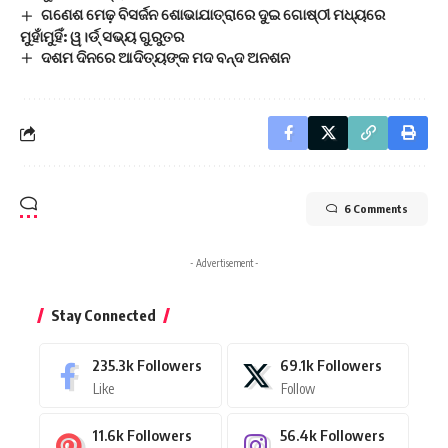
ଗଣେଶ ମେଢ଼ ବିସର୍ଜନ ଶୋଭାଯାତ୍ରାରେ ଦୁଇ ଗୋଷ୍ଠୀ ମଧ୍ୟରେ
ମୁହାଁମୁହିଁ: ୱ।ର୍ଡ୍ ସଭ୍ୟ ଗୁରୁତର
ଦଶମ ଦିନରେ ଆଦିତ୍ୟଙ୍କ ମଦ ବନ୍ଦ ଅନଶନ
6 Comments
- Advertisement -
Stay Connected
235.3k
Followers
69.1k
Followers
Like
Follow
11.6k
Followers
56.4k
Followers