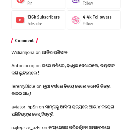
Pin
Follow
136k
Subscribers
4.4k
Followers
Subscribe
Follow
Comment
Williamjoria
on
ଆଜିର ରାଶିଫଳ
Antoniocog
on
ଘରେ ପଶିଲେ, ବନ୍ଧୁକ ଦେଖାଇଲେ, ଭୟଭୀତ
କରି ଲୁଟିନେଲେ !
JeremyBiole
on
ନୂଆ ବର୍ଷରେ ବିଦାୟ ନେଲେ କମେଡି କିଙ୍ଗ
କାଦର ଖାନ୍ !
aviator_hpSn
on
ସାମ୍ନାକୁ ଆସିଲା ରାଜ୍ୟରେ ଆଉ ୪ କରୋନା
ପଜିଟିଭ୍‌ଙ୍କ କେସ୍‌ ହିଷ୍ଟ୍ରି
najlepsze_uzEr
on
କଂଗ୍ରେସର ପରିବର୍ତ୍ତନ ସମାବେଶରେ