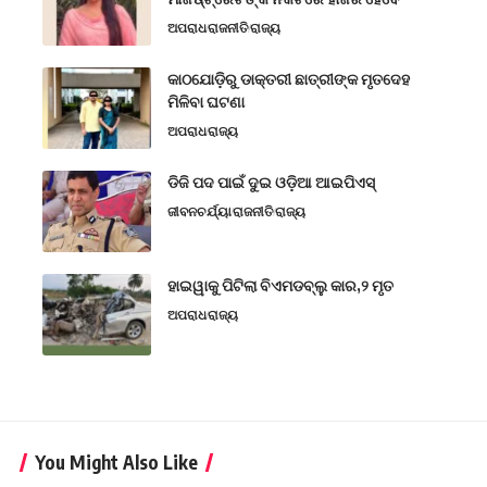
ଅପରାଧ
ରାଜନୀତି
ରାଜ୍ୟ
କାଠଯୋଡ଼ିରୁ ଡାକ୍ତରୀ ଛାତ୍ରୀଙ୍କ ମୃତଦେହ
ମିଳିବା ଘଟଣା
ଅପରାଧ
ରାଜ୍ୟ
ଡିଜି ପଦ ପାଇଁ ଦୁଇ ଓଡ଼ିଆ ଆଇପିଏସ୍
ଜୀବନଚର୍ଯ୍ୟା
ରାଜନୀତି
ରାଜ୍ୟ
ହାଇୱାକୁ ପିଟିଲା ବିଏମଡବ୍ଲୁ କାର,୨ ମୃତ
ଅପରାଧ
ରାଜ୍ୟ
You Might Also Like