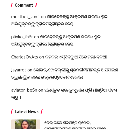
Comment
mostbet_zuml
on
ଖାରବେଳଙ୍କୁ ଆକ୍ରମଣ ଘଟଣା : ଦୁଇ
ଅଭିଯୁକ୍ତଙ୍କୁ କ୍ରାଇମବ୍ରାଞ୍ଚର ଜେରା
plinko_fhPr
on
ଖାରବେଳଙ୍କୁ ଆକ୍ରମଣ ଘଟଣା : ଦୁଇ
ଅଭିଯୁକ୍ତଙ୍କୁ କ୍ରାଇମବ୍ରାଞ୍ଚର ଜେରା
CharlesOvAts
on
କଟକର ଏସ୍‌ସିବିକୁ ଆସିବେ ଜଗା-ବଳିଆ
Jayarret
on
କୋଭିଡ୍-୧୯: ଦିଲ୍ଲୀରୁ ଶ୍ରମଜୀବୀମାନଙ୍କ ଅପସାରଣ
ତ୍ୱରାନ୍ୱିତ କଲେ ଉତ୍ତରପ୍ରଦେଶ ସରକାର
aviator_beSn
on
ପ୍ରସ୍ତୁତ କରନ୍ତୁ ସୁଗାର ଫ୍ରି ମାଣ୍ଡିଆ ଓଟସ
ଲଡୁ ।
Latest News
ଜେଲ୍ ଗଲେ ସରପଞ୍ଚ ଚାମେଲି,
ମାଜିଷ୍ଟ୍ରେଟଙ୍କ ନିକଟରେ ହାଜର ହେବେ