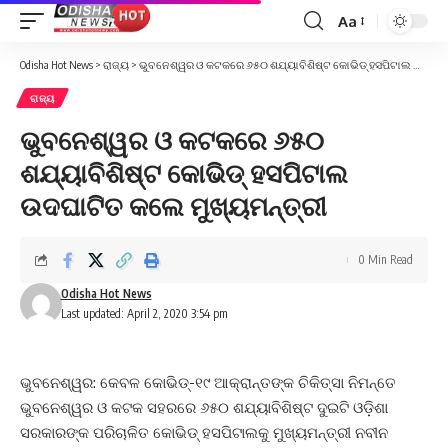
Aa
Font
Resizer
Odisha Hot News
>
ରାଜ୍ୟ
>
ଭୁବନେଶ୍ୱର ଓ କଟକରେ ୬୫୦ ଶଯ୍ୟାବିଶିଷ୍ଟ କୋଭିଡ୍ ହସପିଟାଲ ଉଦଘାଟିତ କଲେ ମୁଖ୍ୟମନ୍ତ୍ରୀ
ରାଜ୍ୟ
ଭୁବନେଶ୍ୱର ଓ କଟକରେ ୬୫୦
ଶଯ୍ୟାବିଶିଷ୍ଟ କୋଭିଡ୍ ହସପିଟାଲ
ଉଦଘାଟିତ କଲେ ମୁଖ୍ୟମନ୍ତ୍ରୀ
0 Min Read
Odisha Hot News
Last updated: April 2, 2020 3:54 pm
ଭୁବନେଶ୍ୱର: କେବଳ କୋଭିଡ୍-୧୯ ଆକ୍ରାନ୍ତଙ୍କ ଚିକିତ୍ସା ନିମନ୍ତେ
ଭୁବନେଶ୍ୱର ଓ କଟକ ସହରରେ ୬୫୦ ଶଯ୍ୟାବିଶିଷ୍ଟ ଦୁଇଟି ଓଡ଼ିଶା
ସରକାରଙ୍କ ପରିଚାଳିତ କୋଭିଡ୍ ହସପିଟାଲକୁ ମୁଖ୍ୟମନ୍ତ୍ରୀ ନବୀନ