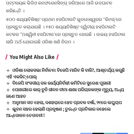
ପଟ୍ଟନାୟକ ଭିଡିଓ କନଫରେନସିଙ୍ଗ୍ ଜରିଆରେ ଆଜି ଉଦଘାଟନ
କରିଛନ୍ତି ।
୫୦୦ ଶଯ୍ୟାବିଶିଷ୍ଟ ପ୍ରଥମ ହସପିଟାଲଟି ଭୁବନେଶ୍ୱରର “କିମସ୍’ରେ
ପ୍ରସ୍ତୁତ କରାଯାଇଛି । ୧୫୦ ଶଯ୍ୟାବିଶିଷ୍ଟ ଦ୍ୱିତୀୟ ହସପିଟାଲଟି
କଟକର “ଅଶ୍ୱିନୀ ହସପିଟାଲ’ରେ ପ୍ରସ୍ତୁତ ହୋଇଛି । ଉଭୟ ହସପିଟାଲ
ଲାଗି ଅର୍ଥ ଯୋଗାଇଛି ଓଡିଶା ଖଣି ନିଗମ ।
You Might Also Like
ଓଡିଶା ଲୋକସଭା ନିର୍ବାଚନ: ବିଜେପି ମାରିବ କି ବାଜି?, ଆଶ୍ଚର୍ଯ୍ୟ କରୁଛି
ଏହି ଏକଜିଟ୍ ପୋଲ୍
ବିଜେପି ସଂସଦୀୟ ଦଳ କାର୍ଯ୍ୟନିର୍ବାହୀ କମିଟିରେ ସୁରେଶ ପୂଜାରୀ
ପୋଖରୀରେ କାର୍ ବୁଡି ଜୀବନ ବୀମା ଶାଖା ପରିଚାଳକଙ୍କ ମୃତ୍ୟୁ, ଅନ୍ୟ
ଜଣେ ଆହତ
ଅନୁମାନ ସତ ହେଲା, ଦଶହରାରେ ହେବ ପ୍ରବଳ ବର୍ଷା, ୨୧ରେ ଲଘୁଚାପ
ଭୁବନ ସହର ହେଲାଣି ପ୍ରଦୂଷଣ ; ତୁରନ୍ତ ପ୍ରତିକାର ନହେଲେ
ଆନ୍ଦୋଳନ ଚେତାବନୀ !