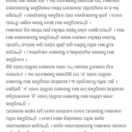
ହେବାର କିଛି କାରଣ ନାହିଁ । ଏକ ଗବେଷଣାରୁ ଜଣାପଡିଛି ଯେ, ମଶାମାନେ
ଲୋକମାନଙ୍କୁ କାମୁଡିବାରେ ମଧ୍ୟ ସେମାନଙ୍କ ପ୍ରାଥମିକତା ବା ଚଏସ୍
ରଖିଥାନ୍ତି । କେଉଁମାଙ୍କୁ କାମୁଡିବେ ଆଉ କେଉଁମାନଙ୍କୁ ନୁହେଁ । ତେବେ
ଆସନ୍ତୁ ଜାଣିବା କାହାକୁ ବେଶୀ ମଶା କାମୁଡିଥାଆନ୍ତି ।
ମଶାମାନେ ନିଜ ଖାଦ୍ୟ ପାଇଁ ମନୁଷ୍ୟ ଶରୀରୁ ରକ୍ତ ଶୋଷି ନଥାନ୍ତି । ମାଈ
ମଶା ଲୋକମାନଙ୍କୁ କାମୁଡିଥାନ୍ତି କାରଣ ସେମାନେ ମନୁଷ୍ୟ ରକ୍ତରୁ
ପ୍ରୋଟିନ୍ ସଂଗ୍ରହ କରି ଅଣ୍ଡା ସୃଷ୍ଟି କରି ସେଥିରୁ ଅଧିକ ମଶା ଛୁଆ
କରିଥାନ୍ତି । ୮୫ପ୍ରତିଶତ ଲୋକଙ୍କୁ ବଂଶାନୁକ୍ରମିକ କାରଣରୁ ମଶା
କାମୁଡିଥାଏ ।
କିଛି ବ୍ଲଡ୍ ଗ୍ରୁପର ଲୋକଙ୍କ ରକ୍ତ ଅନ୍ ମାନଙ୍କ ତୁଳନାରେ ମିଠା
ହୋଇଥାଏ । ଏକ ଗବେଷଣାରୁ ଜଣାପଡିଛି ଯେ ‘ଓ’ ବ୍ଲଡ୍ ଗ୍ରୁପର
ଲୋକଙ୍କୁ ମଶା କାମୁଡିବାର ସମ୍ଭାବନା ୮୩ ପ୍ରତିଶତରୁ ଅଧିକ ଅଛି ।
ସେହିଭଳି ‘ଏ’ ବ୍ଲଡ ଗ୍ରୁପର ଲୋକଙ୍କୁ ମଶା କମ୍ କାମୁଡିବାର ସମ୍ଭାବନା
ରହିଥିବାବେଳେ ‘ବି’ ବ୍ଲଡ୍ ଗ୍ରୁପର ଲୋକଙ୍କୁ ମଶା ମଧ୍ୟମ ଭାବେ
କାମୁଡିଥାନ୍ତି ।
ଆପଣଙ୍କ ଶରୀର ଯଦି ମୋଟା ହୋଇଥାଏ ତେବେ ଆପଣଙ୍କୁ ମଶାମାନେ
ଅଧିକ କାମୁଡିଥାନ୍ତି । ମୋଟା ଲୋକ ନିଶ୍ବାସରେ ଅଧିକ କାର୍ବନ
ଡାଇଅକ୍ସାଇଡ ଛାଡିଥାନ୍ତି । କାର୍ବନ ଡାଇଅକ୍ସାଇଡକୁ ମଶାମାନେ ସହଜରେ