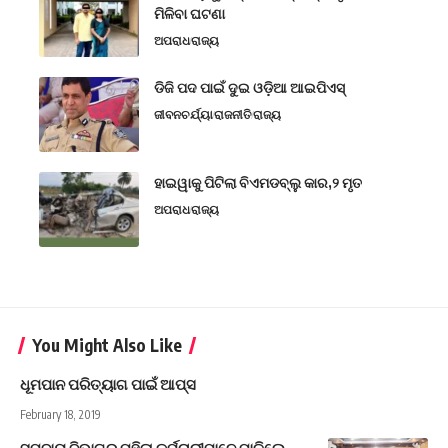
ମିଳିବା ଘଟଣା
ଅପରାଧ
ରାଜ୍ୟ
ଡିଜି ପଦ ପାଇଁ ଦୁଇ ଓଡ଼ିଆ ଆଇପିଏସ୍
ଜୀବନଚର୍ଯ୍ୟା
ରାଜନୀତି
ରାଜ୍ୟ
ହାଇୱାକୁ ପିଟିଲା ବିଏମଡବ୍ଲୁ କାର,୨ ମୃତ
ଅପରାଧ
ରାଜ୍ୟ
You Might Also Like
ଧୂମପାନ ପରିତ୍ୟାଗ ପାଇଁ ଆପ୍‌ସ
February 18, 2019