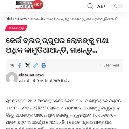
Aa
Font
Resizer
Odisha Hot News
>
ଜୀବନଚର୍ଯ୍ୟା
>
କେଉଁ ବ୍ଲଡ୍ ଗ୍ରୁପର ଲୋକଙ୍କୁ ମଶା ଅଧିକ କାମୁଡିଥାଆନ୍ତି, ଜାଣନ୍ତୁ…
ଜୀବନଚର୍ଯ୍ୟା
କେଉଁ ବ୍ଲଡ୍ ଗ୍ରୁପର ଲୋକଙ୍କୁ ମଶା
ଅଧିକ କାମୁଡିଥାଆନ୍ତି, ଜାଣନ୍ତୁ…
3 Min Read
Odisha Hot News
Last updated: December 8, 2019 11:44 am
ଭୁବନେଶ୍ବର ୧୯|୯: ଆପଣକୁ କେବେ କେବେ ମଶା ତ କାମୁଡିଥିବେ ନିଶ୍ଚୟ
। ବେଳେ ବେଳେ ଏମିତି ବି ହୋଇଥାଏ ମଶାମାନେ ଆପଣଙ୍କୁ କାମୁଡୁଥିବେ
କିନ୍ତୁ ଆପଣଙ୍କ ପାଖରେ ଥିବା ଲୋକକୁ କାମୁଡୁନଥିବେ । ସେତେବେଳେ
ଆପଣ ବହୁତ ଆଶ୍ଚର୍ଯ୍ୟ ହୋଇଥାନ୍ତି । ତେବେ ଏଥିରେ ଆଶ୍ଚର୍ଯ୍ୟ