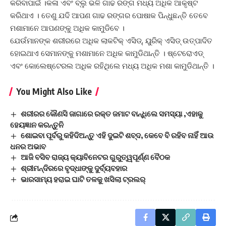
କରିବାପାଇଁ ।କଳା ଏବଂ ବ୍ଲୁ ଭଳି ଗାଢ ରଙ୍ଗ ମଧ୍ୟ ଅଧିକ ଆକୃଷ୍ଟ
କରିଥାଏ । ତେଣୁ ଯଦି ଆପଣ ଗାଢ ରଙ୍ଗର ପୋଷାକ ପିନ୍ଧୁଛନ୍ତି ତେବେ
ମଶାମାନେ ଆପଣଙ୍କୁ ଅଧିକ କାମୁଡିବେ ।
ଯେଉଁମାନଙ୍କ ଶରୀରରେ ଅଧିକ ଲାକଟିକ୍ ଏସିଡ୍, ୟୁରିକ୍ ଏସିଡ୍ ଉତ୍ପାଦିତ
ହୋଇଥାଏ ସେମାନଙ୍କୁ ମଶାମାନେ ଅଧିକ କାମୁଡିଥାନ୍ତି । ଷ୍ଟେରୋଏଡ୍
ଏବଂ କୋଲେଷ୍ଟେରଲ ଅଧିକ ରହିଥିଲେ ମଧ୍ୟ ଅଧିକ ମଶା କାମୁଡିଥାନ୍ତି ।
You Might Also Like
ଶରୀରର କୌଣସି ଜାଗାରେ ରକ୍ତ ଜମାଟ ବାନ୍ଧିଲେ ସମସ୍ୟା ,ଏହାକୁ
ହେୟଜ୍ଞାନ କରନ୍ତୁନି
ଶୋଇବା ପୂର୍ବରୁ କହିଦିଅନ୍ତୁ ଏହି ଦୁଇଟି ଶବ୍ଦ, କେବେ ବି ରହିବ ନାହିଁ ଆଉ
ଧନର ଅଭାବ
ଆଜି ବସିବ ରାଜ୍ୟ କ୍ୟାବିନେଟର ଗୁରୁତ୍ୱପୂର୍ଣ୍ଣ ବୈଠକ
ଶ୍ରୀମନ୍ଦିରରେ ବୃଦ୍ଧାଙ୍କୁ ଦୁର୍ବ୍ୟବହାର
ଭାରସାମ୍ୟ ହରାଇ ଘାଟି ତଳକୁ ଖସିଲା ଟ୍ରଲର୍