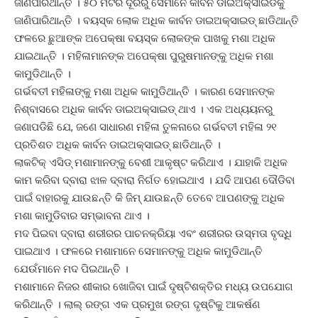
ଜାଣିପାରିଥାନ୍ତି । ୫୦ ମିଟର ଦୂରରୁ ସେମାନେ କାର୍ବନ ଡାଇଅକ୍ସାଇଡକୁ
ଜାଣିପାରିଥାନ୍ତି । ବୟସ୍କ ଲୋକ ଅଧିକ କାର୍ବନ ଡାଇଅକ୍ସାଇଡ୍ ଛାଡିଥାନ୍ତି
ଫଳରେ ଛୁଆଙ୍କ ଅପେକ୍ଷା ବୟସ୍କ ଲୋକଙ୍କ ପାଖକୁ ମଶା ଅଧିକ
ଯାଇଥାନ୍ତି । ମହିଳାମାନଙ୍କ ଅପେକ୍ଷା ପୁରୁଷମାନଙ୍କୁ ଅଧିକ ମଶା
କାମୁଡିଥାନ୍ତି ।
ଗର୍ଭବତୀ ମହିଳାଙ୍କୁ ମଶା ଅଧିକ କାମୁଡିଥାନ୍ତି । କାରଣ ସେମାନଙ୍କ
ନିଶ୍ବାସରେ ଅଧିକ କାର୍ବନ ଡାଇଅକ୍ସାଇଡ୍ ଥାଏ । ଏକ ଅଧ୍ୟୟନରୁ
ଜଣାପଡିଛି ଯେ, ଜଣେ ସାଧାରଣ ମହିଳା ତୁଳନାରେ ଗର୍ଭବତୀ ମହିଳା ୨୧
ପ୍ରତିଶତ ଅଧିକ କାର୍ବନ ଡାଇଅକ୍ସାଇଡ୍ ଛାଡିଥାନ୍ତି ।
ଲାକଟିକ୍ ଏସିଡ୍ ମଶାମାନଙ୍କୁ ବେଶୀ ଆକୃଷ୍ଟ କରିଥାଏ । ଯାହାକି ଅଧିକ
କାମ କରିବା ଦ୍ବାରା ଝାଳ ଦ୍ବାରା ନିର୍ଗତ ହୋଇଥାଏ । ଯଦି ଆପଣ ଦୌଡିବା
ପାଇଁ ବାହାରକୁ ଯାଉଛନ୍ତି କି ଜିମ୍ ଯାଉଛନ୍ତି ତେବେ ଆପଣଙ୍କୁ ଅଧିକ
ମଶା କାମୁଡିବାର ସମ୍ଭାବନା ଥାଏ ।
ମଦ ପିଇବା ଦ୍ବାରା ଶରୀରର ପାଚନକ୍ରିୟା ଏବଂ ଶରୀରର ଉସ୍ମତା ବୃଦ୍ଧି
ପାଇଥାଏ । ଫଳରେ ମଶାମାନେ ସେମାନଙ୍କୁ ଅଧିକ କାମୁଡିଥାନ୍ତି
ଯେଉଁମାନେ ମଦ ପିଇଥାନ୍ତି ।
ମଶାମାନେ ନିଜର ଶୀକାର ଖୋଜିବା ପାଇଁ ଦୃଷ୍ଟିଶକ୍ତିର ମଧ୍ୟ ଉପଯୋଗ
କରିଥାନ୍ତି । ଲାଲ୍ ରଙ୍ଗ ଏକ ପ୍ରମୁଖ ରଙ୍ଗ ଦୃଷ୍ଟିକୁ ଆକର୍ଷଣ