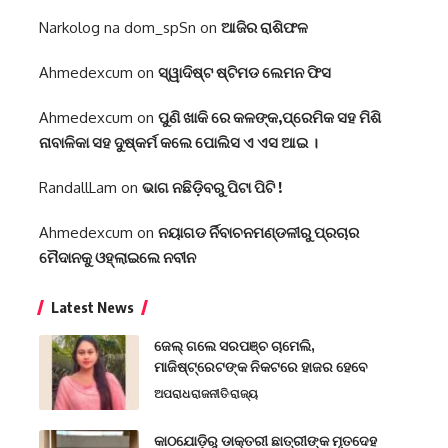
Narkolog na dom_spSn
on
ଆଜିର ରାଶିଫଳ
Ahmedexcum
on
ସ୍ୱାଦିଷ୍ଟ ଷ୍ଟିମଡ ଲେମନ ଫିସ
Ahmedexcum
on
ପୁଣି ଖାକି ରେ କଳଙ୍କ,ପ୍ରେମିକ ସହ ମିଶି
ନାବାଳିକା ସହ ଦୁଷ୍କର୍ମ କଲେ ପୋଲିସ ଏ ଏସ ଆଇ ।
RandallLam
on
ଭାଗ ନଛିଡ଼ିବରୁ ପିଟା ପିଟି !
Ahmedexcum
on
ନୟାଗଡ ର୍ନିବାଚନମଣ୍ଡଳୀରୁ ପ୍ରଚାର
ମୈଦାନକୁ ଓହ୍ଲାଇଲେ ନବୀନ
Latest News
ଜେଲ୍ ଗଲେ ସରପଞ୍ଚ ଚାମେଲି,
ମାଜିଷ୍ଟ୍ରେଟଙ୍କ ନିକଟରେ ହାଜର ହେବେ
ଅପରାଧ
ରାଜନୀତି
ରାଜ୍ୟ
କାଠଯୋଡ଼ିରୁ ଡାକ୍ତରୀ ଛାତ୍ରୀଙ୍କ ମୃତଦେହ