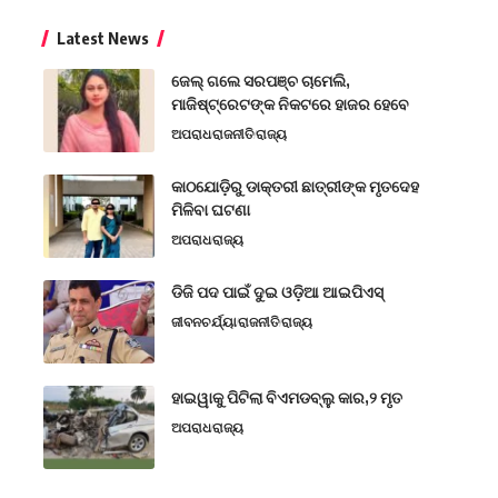
Latest News
ଜେଲ୍ ଗଲେ ସରପଞ୍ଚ ଚାମେଲି,
ମାଜିଷ୍ଟ୍ରେଟଙ୍କ ନିକଟରେ ହାଜର ହେବେ
ଅପରାଧ
ରାଜନୀତି
ରାଜ୍ୟ
କାଠଯୋଡ଼ିରୁ ଡାକ୍ତରୀ ଛାତ୍ରୀଙ୍କ ମୃତଦେହ
ମିଳିବା ଘଟଣା
ଅପରାଧ
ରାଜ୍ୟ
ଡିଜି ପଦ ପାଇଁ ଦୁଇ ଓଡ଼ିଆ ଆଇପିଏସ୍
ଜୀବନଚର୍ଯ୍ୟା
ରାଜନୀତି
ରାଜ୍ୟ
ହାଇୱାକୁ ପିଟିଲା ବିଏମଡବ୍ଲୁ କାର,୨ ମୃତ
ଅପରାଧ
ରାଜ୍ୟ