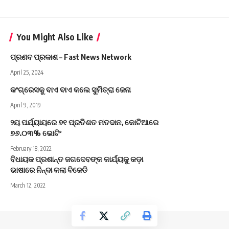
You Might Also Like
ପ୍ରଣବ ପ୍ରକାଶ – Fast News Network
April 25, 2024
କଂଗ୍ରେସକୁ ବାଏ ବାଏ କଲେ ସୁମିତ୍ରା ଜେନା
April 9, 2019
୨ୟ ପର୍ଯ୍ୟାୟରେ ୭୧ ପ୍ରତିଶତ ମତଦାନ, କୋଟିଆରେ
୭୬.୦୩% ଭୋଟିଂ
February 18, 2022
ବିଧାୟକ ପ୍ରଶାନ୍ତ ଜଗଦେବଙ୍କ କାର୍ଯ୍ୟକୁ କଡ଼ା
ଭାଷାରେ ନିନ୍ଦା କଲା ବିଜେଡି
March 12, 2022