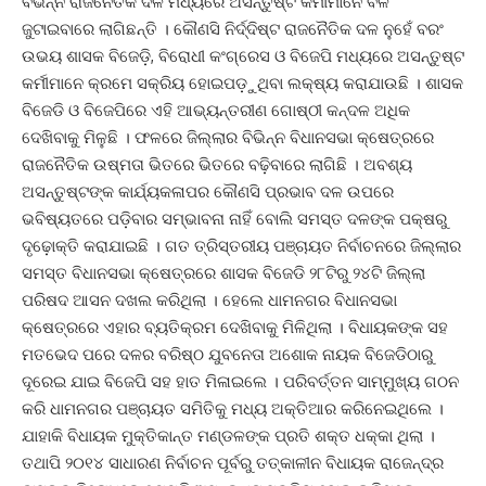
ବିଭିନ୍ନ ରାଜନୈତିକ ଦଳ ମଧ୍ୟରେ ଅସନ୍ତୁଷ୍ଟ କର୍ମୀମାନେ ବଳ
ଜୁଟାଇବାରେ ଲାଗିଛନ୍ତି । କୌଣସି ନିର୍ଦ୍ଦିଷ୍ଟ ରାଜନୈତିକ ଦଳ ନୁହେଁ ବରଂ
ଉଭୟ ଶାସକ ବିଜେଡ଼ି, ବିରୋଧୀ କଂଗ୍ରେସ ଓ ବିଜେପି ମଧ୍ୟରେ ଅସନ୍ତୁଷ୍ଟ
କର୍ମୀମାନେ କ୍ରମେ ସକ୍ରିୟ ହୋଇପଡ଼ୁଥିବା ଲକ୍ଷ୍ୟ କରାଯାଉଛି । ଶାସକ
ବିଜେଡି ଓ ବିଜେପିରେ ଏହି ଆଭ୍ୟନ୍ତରୀଣ ଗୋଷ୍ଠୀ କନ୍ଦଳ ଅଧିକ
ଦେଖିବାକୁ ମିଳୁଛି । ଫଳରେ ଜିଲ୍ଲାର ବିଭିନ୍ନ ବିଧାନସଭା କ୍ଷେତ୍ରରେ
ରାଜନୈତିକ ଉଷ୍ମତା ଭିତରେ ଭିତରେ ବଢ଼ିବାରେ ଲାଗିଛି । ଅବଶ୍ୟ
ଅସନ୍ତୁଷ୍ଟଙ୍କ କାର୍ଯ୍ୟକଳାପର କୌଣସି ପ୍ରଭାବ ଦଳ ଉପରେ
ଭବିଷ୍ୟତରେ ପଡ଼ିବାର ସମ୍ଭାବନା ନାହିଁ ବୋଲି ସମସ୍ତ ଦଳଙ୍କ ପକ୍ଷରୁ
ଦୃଢ଼ୋକ୍ତି କରାଯାଇଛି । ଗତ ତ୍ରିସ୍ତରୀୟ ପଞ୍ଚାୟତ ନିର୍ବାଚନରେ ଜିଲ୍ଲାର
ସମସ୍ତ ବିଧାନସଭା କ୍ଷେତ୍ରରେ ଶାସକ ବିଜେଡି ୨୮ଟିରୁ ୨୪ଟି ଜିଲ୍ଲା
ପରିଷଦ ଆସନ ଦଖଲ କରିଥିଲା । ହେଲେ ଧାମନଗର ବିଧାନସଭା
କ୍ଷେତ୍ରରେ ଏହାର ବ୍ୟତିକ୍ରମ ଦେଖିବାକୁ ମିଳିଥିଲା । ବିଧାୟକଙ୍କ ସହ
ମତଭେଦ ପରେ ଦଳର ବରିଷ୍ଠ ଯୁବନେତା ଅଶୋକ ନାୟକ ବିଜେଡିଠାରୁ
ଦୂରେଇ ଯାଇ ବିଜେପି ସହ ହାତ ମିଳାଇଲେ । ପରିବର୍ତ୍ତନ ସାମ୍ମୁଖ୍ୟ ଗଠନ
କରି ଧାମନଗର ପଞ୍ଚାୟତ ସମିତିକୁ ମଧ୍ୟ ଅକ୍ତିଆର କରିନେଇଥିଲେ ।
ଯାହାକି ବିଧାୟକ ମୁକ୍ତିକାନ୍ତ ମଣ୍ଡଳଙ୍କ ପ୍ରତି ଶକ୍ତ ଧକ୍କା ଥିଲା ।
ତଥାପି ୨୦୧୪ ସାଧାରଣ ନିର୍ବାଚନ ପୂର୍ବରୁ ତତ୍କାଳୀନ ବିଧାୟକ ରାଜେନ୍ଦ୍ର