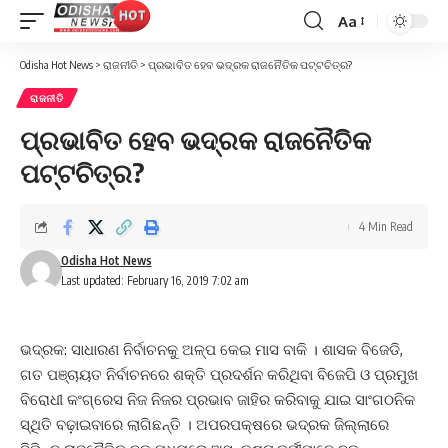
Aa
Font
Resizer
Odisha Hot News
>
ରାଜନୀତି
>
ପ୍ରଭାବିତ ହେବ ଭଦ୍ରକ ରାଜନୈତିକ ପଟ୍ଟଚିତ୍ର?
ରାଜନୀତି
ପ୍ରଭାବିତ ହେବ ଭଦ୍ରକ ରାଜନୈତିକ
ପଟ୍ଟଚିତ୍ର?
4 Min Read
Odisha Hot News
Last updated: February 16, 2019 7:02 am
ଭଦ୍ରକ: ସାଧାରଣ ନିର୍ବାଚନକୁ ଅଳ୍ପ କେଇ ମାସ ବାକି । ଶାସକ ବିଜେଡି,
ଗତ ପଞ୍ଚାୟତ ନିର୍ବାଚନରେ ଶକ୍ତି ପ୍ରଦର୍ଶନ କରିଥିବା ବିଜେପି ଓ ପ୍ରମୁଖ
ବିରୋଧୀ କଂଗ୍ରେସ ନିଜ ନିଜର ପ୍ରଭାବ ଜାହିର କରିବାକୁ ଯାଇ ସାଂଗଠନିକ
ସ୍ଥିତି ବଢ଼ାଇବାରେ ଲାଗିଛନ୍ତି । ଅପରପକ୍ଷରେ ଭଦ୍ରକ ଜିଲ୍ଲାରେ