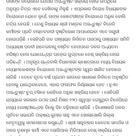
ଦାସଙ୍କ ବିରୋଧରେ ଯେପରି ଅସନ୍ତୁଷ୍ଟ ସକ୍ରିୟ ହୋଇ ଉଠିଥିଲେ
ଅନୁରୂପ ଚିତ୍ର ଏବେ ଦେଖିବାକୁ ମିଳୁଛି । ଏପ୍ରକାର ବିରୋଧ ବିଧାୟକଙ୍କ
ବିରୋଧରେ ଯେତେ ନୁହେଁ, ତାଙ୍କ କୋଟେରୀଙ୍କ ବିରୋଧରେ ଅଧିକ ବୋଲି
ଚର୍ଚ୍ଚା ହେଉଛି । ତେଣୁ ବିଧାୟକ ଶ୍ରୀ ମଣ୍ଡଳ ଅସନ୍ତୁଷ୍ଟ ବିଜେଡି
କର୍ମୀଙ୍କ ପ୍ରତି ବାସ୍ତବବାଦୀ ଦୃଷ୍ଟିକୋଣ ଆପଣେଇବା ଏବେ ଜରୁରୀ
ହୋଇପଡ଼ିଛି । ସେହିପରି ଗତ ପଞ୍ଚାୟତ ନିର୍ବାଚନ ପରଠାରୁ ପଞ୍ଚାୟତ ସମିତି
ଅଧ୍ୟକ୍ଷ ପଦବୀ ହାତେଇବାରୁ ବଞ୍ଚିତ ହେବାପରେ ଦଳର ଅନ୍ୟତମ
ବରିଷ୍ଠ ନେତା ଯୋଗେନ୍ଦ୍ର ଘଡ଼େଇ ଗୁପ୍ତରେ ବେଶ୍ ସକ୍ରିୟ ହୋଇ
ପଡ଼ିଛନ୍ତି । ଅନୁରୂପ ଚାନ୍ଦବାଲି ବିଧାନସଭା କ୍ଷେତ୍ରରେ ମଧ୍ୟ ବିଧାୟକ
ବ୍ୟୋମକେଶଙ୍କ ବିରୋଧରେ ଅସନ୍ତୁଷ୍ଟଙ୍କ ସ୍ୱର ଶାଣିତ ହେବାରେ
ଲାଗିଛି । ତେବେ ନୂତନ ବର୍ଷ ପ୍ରଥମ ଭାଗରେ ସାଧାରଣ ନିର୍ବାଚନ ଅନୁଷ୍ଠିତ
ହେବାକୁ ଯାଉଥିବାବେଳେ, ଏହାର ଫଳାଫଳ ନିର୍ଣ୍ଣାୟକ ହେବ । ହୁଏତ
ଅସନ୍ତୁଷ୍ଟ ଚୁପ୍ ବସିବେ ନୋହିଲେ ଅଧିକ ସକ୍ରିୟ ହେବେ । ସେହିପରି
ରାଜ୍ୟରେ ସରକାର ଗଠନ ପାଇଁ ମିଶନ ୧୨୦ ସ୍ୱପ୍ନ ଦେଖୁଥିବା ବିଜେପିରେ
ମଧ୍ୟ ଗୋଷ୍ଠୀକନ୍ଦଳ ଦିନକୁ ଦିନ ବଢ଼ିବାରେ ଲାଗିଛି । ବିଶେଷକରି ଦଳର
ପୂର୍ବତନ ସଭାପତି ଅକ୍ଷୟ କୁମାର ସାହୁ ଏବେ ଖୋଲାଖୋଲି ଜିଲ୍ଲା
ନେତୃତ୍ୱକୁ ସମାଲୋଚନା କରୁଛନ୍ତି । ଶ୍ରୀ ସାହୁଙ୍କର କେତେକ ସମର୍ଥକ ଓ
ଦଳର ତୃଣମୂଳ କର୍ମୀ ଏବେ ସୋସିଆଲ ମିଡିଆରେ ବେଶ୍ ସକ୍ରିୟ ହୋଇ