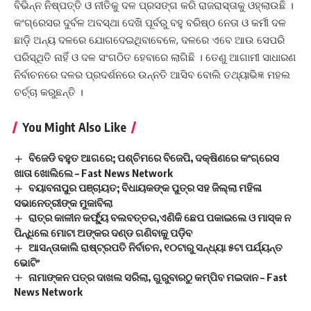
ବିଭିନ୍ନ ନିଷ୍ପତ୍ତି ଓ ନୀତିକୁ ଦଳ ପ୍ରସଙ୍ଗ କରି ରାଜରାସ୍ତାକୁ ଓହ୍ଲାଉଛି ।
କଂଗ୍ରେସର ଦୁର୍ବଳ ଅବସ୍ଥା ଦେଖି ପୂର୍ବରୁ ବହୁ ବରିଷ୍ଠ ନେତା ଓ କର୍ମୀ ଦଳ
ଛାଡ଼ି ଅନ୍ୟ ଦଳରେ ଯୋଗଦେଇଥିବାବେଳେ, ଦଳରେ ଏବେ ଆଉ ସେପରି
ପରିସ୍ଥିତି ନାହିଁ ଓ ଦଳ ସଂଗଠିତ ହେବାରେ ଲାଗିଛି । ତେଣୁ ଆଗାମୀ ସାଧାରଣ
ନିର୍ବାଚନରେ ଦଳର ପ୍ରଦର୍ଶନରେ ଉନ୍ନତି ଆସିବ ବୋଲି ତଥ୍ୟାଭିଜ୍ଞ ମହଲ
ଚର୍ଚ୍ଚା କରୁଛନ୍ତି ।
You Might Also Like
ବିଜେଡି ବହୁତ ଆଗରେ; ପଶ୍ଚିମରେ ବିଜେପି, ଦକ୍ଷିଣରେ କଂଗ୍ରେସ
ଖାତା ଖୋଲିଲେ – Fast News Network
ବୟାବନାପୁର ପଞ୍ଚାୟତ; ବିଧାୟକଙ୍କ ପୁତ୍ର ସହ ଜିଲ୍ଲା ମହିଳା
ସଭାନେତ୍ରୀଙ୍କ ମୁକାବିଲା
ରାତ୍ର କାଳୀନ କର୍ଫ୍ୟୁ ବଲବତ୍ତର,ଏଣିକି ଛେପ ପକାଇଲେ ଓ ମାସ୍କ ନ
ପିନ୍ଧିଲେ ମୋଟା ଅଙ୍କର ଦଣ୍ଡ ଗଣିବାକୁ ପଡ଼ିବ
ଆସନ୍ତାକାଲି ରାଷ୍ଟ୍ରପତି ନିର୍ବାଚନ, ୧୦ଟାରୁ ସନ୍ଧ୍ୟା ୫ଟା ପର୍ଯ୍ୟନ୍ତ
ଭୋଟିଂ
ନାମାଙ୍କନ ପତ୍ର ଦାଖଲ ସରିଲା, ଗୁରୁବାରଠୁ କମ୍ପିବ ମଇଦାନ – Fast
News Network