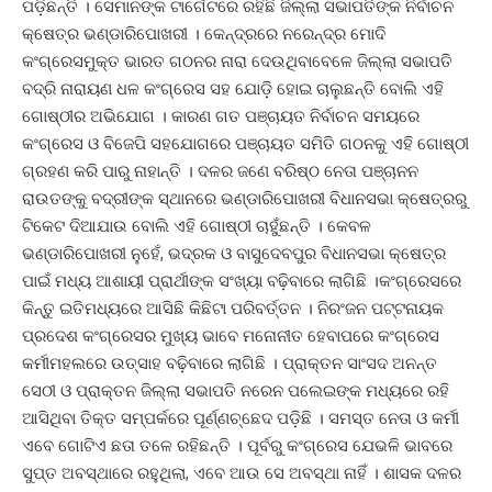
ପଡ଼ିଛନ୍ତି । ସେମାନଙ୍କ ଟାର୍ଗେଟରେ ରହିଛି ଜିଲ୍ଲା ସଭାପତିଙ୍କ ନିର୍ବାଚନ
କ୍ଷେତ୍ର ଭଣ୍ଡାରିପୋଖରୀ । କେନ୍ଦ୍ରରେ ନରେନ୍ଦ୍ର ମୋଦି
କଂଗ୍ରେସମୁକ୍ତ ଭାରତ ଗଠନର ନାରା ଦେଉଥିବାବେଳେ ଜିଲ୍ଲା ସଭାପତି
ବଦ୍ରି ନାରାୟଣ ଧଳ କଂଗ୍ରେସ ସହ ଯୋଡ଼ି ହୋଇ ଚାଲୁଛନ୍ତି ବୋଲି ଏହି
ଗୋଷ୍ଠୀର ଅଭିଯୋଗ । କାରଣ ଗତ ପଞ୍ଚାୟତ ନିର୍ବାଚନ ସମୟରେ
କଂଗ୍ରେସ ଓ ବିଜେପି ସହଯୋଗରେ ପଞ୍ଚାୟତ ସମିତି ଗଠନକୁ ଏହି ଗୋଷ୍ଠୀ
ଗ୍ରହଣ କରି ପାରୁ ନାହାନ୍ତି । ଦଳର ଜଣେ ବରିଷ୍ଠ ନେତା ପଞ୍ଚାନନ
ରାଉତଙ୍କୁ ବଦ୍ରୀଙ୍କ ସ୍ଥାନରେ ଭଣ୍ଡାରିପୋଖରୀ ବିଧାନସଭା କ୍ଷେତ୍ରରୁ
ଟିକେଟ ଦିଆଯାଉ ବୋଲି ଏହି ଗୋଷ୍ଠୀ ଚାହୁଁଛନ୍ତି । କେବଳ
ଭଣ୍ଡାରିପୋଖରୀ ନୁହେଁ, ଭଦ୍ରକ ଓ ବାସୁଦେବପୁର ବିଧାନସଭା କ୍ଷେତ୍ର
ପାଇଁ ମଧ୍ୟ ଆଶାୟୀ ପ୍ରାର୍ଥୀଙ୍କ ସଂଖ୍ୟା ବଢ଼ିବାରେ ଲାଗିଛି ।କଂଗ୍ରେସରେ
କିନ୍ତୁ ଇତିମଧ୍ୟରେ ଆସିଛି କିଛିଟା ପରିବର୍ତ୍ତନ । ନିରଂଜନ ପଟ୍ଟନାୟକ
ପ୍ରଦେଶ କଂଗ୍ରେସର ମୁଖ୍ୟ ଭାବେ ମନୋନୀତ ହେବାପରେ କଂଗ୍ରେସ
କର୍ମୀମହଲରେ ଉତ୍ସାହ ବଢ଼ିବାରେ ଲାଗିଛି । ପ୍ରାକ୍ତନ ସାଂସଦ ଅନନ୍ତ
ସେଠୀ ଓ ପ୍ରାକ୍ତନ ଜିଲ୍ଲା ସଭାପତି ନରେନ ପଲେଇଙ୍କ ମଧ୍ୟରେ ରହି
ଆସିଥିବା ତିକ୍ତ ସମ୍ପର୍କରେ ପୂର୍ଣ୍ଣଚ୍ଛେଦ ପଡ଼ିଛି । ସମସ୍ତ ନେତା ଓ କର୍ମୀ
ଏବେ ଗୋଟିଏ ଛତା ତଳେ ରହିଛନ୍ତି । ପୂର୍ବରୁ କଂଗ୍ରେସ ଯେଭଳି ଭାବରେ
ସୁପ୍ତ ଅବସ୍ଥାରେ ରହୁଥିଲା, ଏବେ ଆଉ ସେ ଅବସ୍ଥା ନାହିଁ । ଶାସକ ଦଳର