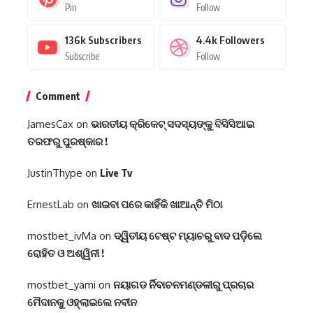
Pin
Follow
136k
Subscribers
4.4k
Followers
Subscribe
Follow
Comment
JamesCax
on
ଭାରତୀୟ କ୍ରିକେଟ୍ ସଦସ୍ୟଙ୍କୁ ବିସିସିଆଇ
ତରଫରୁ ପୁରଷ୍କାର !
JustinThype
on
Live Tv
ErnestLab
on
ଖାଇବା ପରେ କାହିଁକି ଖାଆନ୍ତି ମିଠା
mostbet_ivMa
on
ଦ୍ୱିତୀୟ ଟେଷ୍ଟ ମ୍ୟାଚରୁ ବାଦ ପଡ଼ିଲେ
ରୋହିତ ଓ ଅଶ୍ୱିନୀ !
mostbet_yami
on
ନୟାଗଡ ର୍ନିବାଚନମଣ୍ଡଳୀରୁ ପ୍ରଚାର
ମୈଦାନକୁ ଓହ୍ଲାଇଲେ ନବୀନ