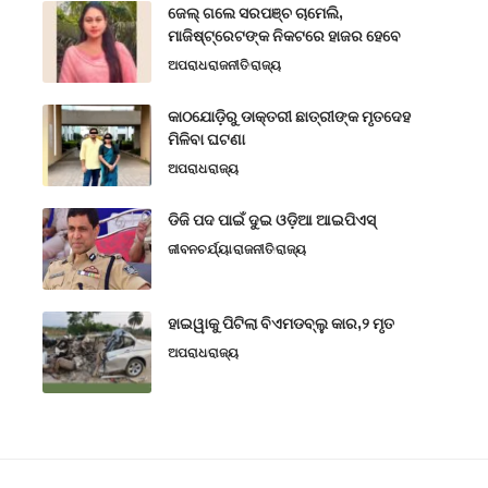
ଜେଲ୍ ଗଲେ ସରପଞ୍ଚ ଚାମେଲି,
ମାଜିଷ୍ଟ୍ରେଟଙ୍କ ନିକଟରେ ହାଜର ହେବେ
ଅପରାଧ
ରାଜନୀତି
ରାଜ୍ୟ
କାଠଯୋଡ଼ିରୁ ଡାକ୍ତରୀ ଛାତ୍ରୀଙ୍କ ମୃତଦେହ
ମିଳିବା ଘଟଣା
ଅପରାଧ
ରାଜ୍ୟ
ଡିଜି ପଦ ପାଇଁ ଦୁଇ ଓଡ଼ିଆ ଆଇପିଏସ୍
ଜୀବନଚର୍ଯ୍ୟା
ରାଜନୀତି
ରାଜ୍ୟ
ହାଇୱାକୁ ପିଟିଲା ବିଏମଡବ୍ଲୁ କାର,୨ ମୃତ
ଅପରାଧ
ରାଜ୍ୟ