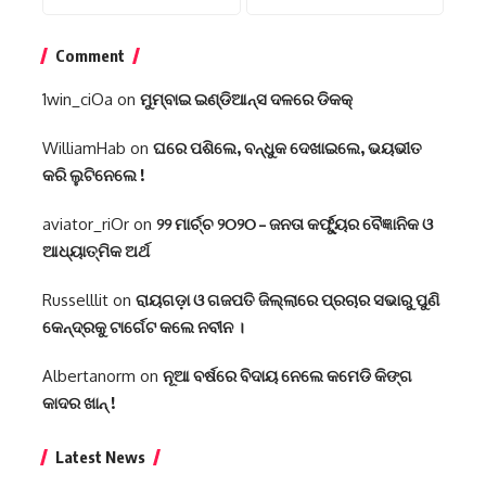
Comment
1win_ciOa
on
ମୁମ୍ବାଇ ଇଣ୍ଡିଆନ୍ସ ଦଳରେ ଡିକକ୍‌
WilliamHab
on
ଘରେ ପଶିଲେ, ବନ୍ଧୁକ ଦେଖାଇଲେ, ଭୟଭୀତ
କରି ଲୁଟିନେଲେ !
aviator_riOr
on
୨୨ ମାର୍ଚ୍ଚ ୨୦୨୦ – ଜନତା କର୍ଫ୍ୟୁର ବୈଜ୍ଞାନିକ ଓ
ଆଧ୍ୟାତ୍ମିକ ଅର୍ଥ
Russelllit
on
ରାୟଗଡ଼ା ଓ ଗଜପତି ଜିଲ୍ଲାରେ ପ୍ରଚାର ସଭାରୁ ପୁଣି
କେନ୍ଦ୍ରକୁ ଟାର୍ଗେଟ କଲେ ନବୀନ ।
Albertanorm
on
ନୂଆ ବର୍ଷରେ ବିଦାୟ ନେଲେ କମେଡି କିଙ୍ଗ
କାଦର ଖାନ୍ !
Latest News