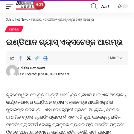
Aa
Font
Resizer
Odisha Hot News
>
ବାଣିଜ୍ୟ
>
ଇଣ୍ଡିଆନ ଗ୍ୟାସ୍‌ ଏକ୍ସଚେଞ୍ଜ ଆରମ୍ଭ
ବାଣିଜ୍ୟ
ଇଣ୍ଡିଆନ ଗ୍ୟାସ୍‌ ଏକ୍ସଚେଞ୍ଜ ଆରମ୍ଭ
1 Min Read
Odisha Hot News
Last updated: June 16, 2020 11:57 am
ଭୁବନେଶ୍ୱର: କେନ୍ଦ୍ର ମନ୍ତ୍ରୀ ଧର୍ମେନ୍ଦ୍ର ପ୍ରଧାନ ଆଜି ଏକ ଅନଲାଇନ୍‌
କାର୍ଯ୍ୟକ୍ରମରେ ଇଣ୍ଡିଆନ ଗ୍ୟାସ ଏକ୍ସଚେଞ୍ଜ(ଆଇଜିଏକ୍ସ)ର
ଶୁଭାରମ୍ଭ କରିଛନ୍ତି । ଏହା ଦେଶବ୍ୟାପୀ ପ୍ରଥମ ଅନ୍‌ଲାଇନ୍ ବିତରଣ
ଆଧାରିତ ଗ୍ୟାସ ଟ୍ରେଡିଂ ପ୍ଲାଟଫର୍ମ ଏବଂ ଏହି ନୂଆ ଇଲେକ୍ଟ୍ରୋନିକ୍
ଟ୍ରେଡିଂ ପ୍ଲାଟଫର୍ମ ଦେଶକୁ ପ୍ରାକୃତିକ ଗ୍ୟାସର ଫ୍ରି ମାର୍କେଟିଂ ପ୍ରାଇସିଂ
ଦିଗରେ ଆଗେଇ ନେବାରେ ସାହାଯ୍ୟ କରିବ ବୋଲି ଶ୍ରୀ ପ୍ରଧାନ