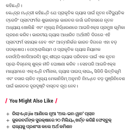
କହିଛନ୍ତି।
କେନ୍ଦ୍ର ମନ୍ତ୍ରୀ କହିଛନ୍ତି ଯେ ପ୍ରାକୃତିକ ଗ୍ୟାସ ପାଇଁ ନୂତନ ବୈଦ୍ୟୁତିକ
ଟ୍ରେଡିଂ ପ୍ଲାଟଫର୍ମର ଶୁଭାରମ୍ଭ ଭାରତର ଉର୍ଜା ଇତିହାସରେ ନୂତନ
ଅଧ୍ୟାୟ ଖୋଲିଛି ଏବଂ ମୂଲ୍ୟ ନିର୍ଦ୍ଧାରଣରେ ଆଇଜିଏକ୍ସ ପ୍ରମୁଖ ଭୂମିକା
ଗ୍ରହଣ କରିବ। ଭାରତୀୟ ଗ୍ୟାସ ଆଧାରିତ ଅର୍ଥନୀତି ଦିଗରେ ଏହି
ପ୍ଲାଟଫର୍ମ ସହାୟକ ହେବ ଏବଂ ଆତ୍ମନିର୍ଭର ଭାରତ ଦିଗରେ ଏହା ବଡ଼
ପଦକ୍ଷେପ। ପେଟ୍ରୋଲିୟମ ଓ ପ୍ରାକୃତିକ ଗ୍ୟାସ ନିୟାମକ
ବୋର୍ଡ(ପିଏନଜିଆରବି) ଖୁବ୍‌ ଶୀଘ୍ର ଗ୍ୟାସ ପରିବହନ ପାଇଁ ଏକ ନୂତନ
ପ୍ରୋ-ବିଜ୍‌ନେସ୍‌ ଶୁଳ୍କ ନୀତି ଘୋଷଣା କରିବ । ସେହପରି ଆଇଜିଏକ୍ସ
ମାଧ୍ୟମରେ ଏଲ୍‌ଏନ୍‌ଜି ଟର୍ମିନାଲ, ଗ୍ୟାସ ପାଇପ୍‌ ଲାଇନ୍‌, ସିଜିଡି ଭିତ୍ତିଭୂମି
ଏବଂ ବଜାର ଚାଳିତ ମୂଲ୍ୟ ମେକାନିଜିମ୍ ଅନୁମତି ନିମନ୍ତେ ବଡ଼ ପୁଞ୍ଜିନିବେଶ
ପାଇଁ ଭାରତର ଦୂରଦୃଷ୍ଟି ବାସ୍ତବ ରୂପ ନେବ।
You Might Also Like
ରିଲାଏନ୍ସ jio ଆଣିଲେ ନୂଆ ‘ଅଲ-ଇନ-ୱାନ’ ପ୍ଲାନ
ଜୁକରବର୍ଗଙ୍କ ସୁରକ୍ଷାରେ ୨୦ ମିଲିୟନ୍‌ ଖର୍ଚ୍ଚ କରିଛି ଫେସ୍‌ବୁକ୍‌
ରାଜ୍ୟକୁ ପ୍ରଶଂସା କଲେ ଅର୍ଥ କମିଶନ