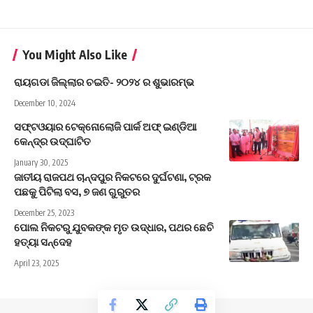
You Might Also Like
ରାୟଗଡା ଜିଲ୍ଲାର ଚଇତି- ୨୦୨୪ ର ଶୁଭାରମ୍ଭ
December 10, 2024
ସଫ୍ଟଓୟାର ଟେକ୍ନୋଲୋଜି ପାର୍କ ଅଫ୍ ଇଣ୍ଡିଆ
କେନ୍ଦ୍ର ଉଦ୍‌ଘାଟିତ
January 30, 2025
ଜାତୀୟ ରାଜପଥ ଚାନ୍ଦପୁର ନିକଟରେ ଦୁର୍ଘଟଣା, ଟ୍ରକ
ପଛକୁ ପିଟିଲା ବସ, ୭ ଜଣ ଗୁରୁତର
December 25, 2023
ପୋଲ ନିକଟରୁ ଯୁବକଙ୍କ ମୃତ ଉଦ୍ଧାର, ପଥର ଛେଚି
ହତ୍ୟା ସନ୍ଦେହ
April 23, 2025