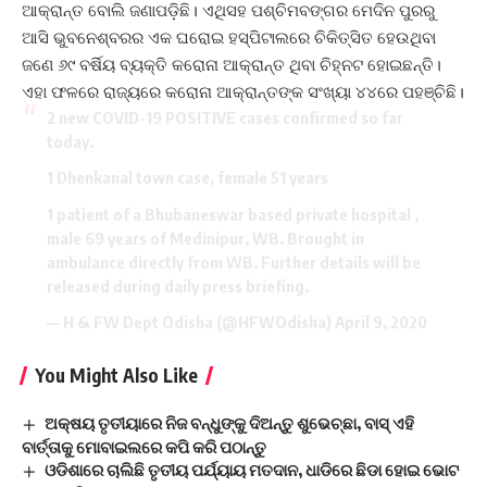
ଆକ୍ରାନ୍ତ ବୋଲି ଜଣାପଡ଼ିଛି। ଏଥିସହ ପଶ୍ଚିମବଙ୍ଗର ମେଦିନ ପୁରରୁ
ଆସି ଭୁବନେଶ୍ବରର ଏକ ଘରୋଇ ହସ୍ପିଟାଲରେ ଚିକିତ୍ସିତ ହେଉଥିବା
ଜଣେ ୬୯ ବର୍ଷିୟ ବ୍ୟକ୍ତି କରୋନା ଆକ୍ରାନ୍ତ ଥିବା ଚିହ୍ନଟ ହୋଇଛନ୍ତି।
ଏହା ଫଳରେ ରାଜ୍ୟରେ କରୋନା ଆକ୍ରାନ୍ତଙ୍କ ସଂଖ୍ୟା ୪୪ରେ ପହଞ୍ଚିଛି।
2 new COVID-19 POSITIVE cases confirmed so far
today.
1 Dhenkanal town case, female 51 years
1 patient of a Bhubaneswar based private hospital ,
male 69 years of Medinipur, WB. Brought in
ambulance directly from WB. Further details will be
released during daily press briefing.
— H & FW Dept Odisha (@HFWOdisha)
April 9, 2020
You Might Also Like
ଅକ୍ଷୟ ତୃତୀୟାରେ ନିଜ ବନ୍ଧୁଙ୍କୁ ଦିଅନ୍ତୁ ଶୁଭେଚ୍ଛା, ବାସ୍ ଏହି
ବାର୍ତ୍ତାକୁ ମୋବାଇଲରେ କପି କରି ପଠାନ୍ତୁ
ଓଡିଶାରେ ଚାଲିଛି ତୃତୀୟ ପର୍ଯ୍ୟାୟ ମତଦାନ, ଧାଡିରେ ଛିଡା ହୋଇ ଭୋଟ