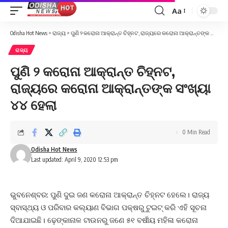
Aa
Font
Resizer
Odisha Hot News
>
ରାଜ୍ୟ
>
ପୁଣି ୨ କରୋନା ଆକ୍ରାନ୍ତ ଚିହ୍ନଟ, ରାଜ୍ୟରେ କରୋନା ଆକ୍ରାନ୍ତଙ୍କ ସଂଖ୍ୟା ୪୪ ହେଲା
ରାଜ୍ୟ
ପୁଣି ୨ କରୋନା ଆକ୍ରାନ୍ତ ଚିହ୍ନଟ,
ରାଜ୍ୟରେ କରୋନା ଆକ୍ରାନ୍ତଙ୍କ ସଂଖ୍ୟା
୪୪ ହେଲା
0 Min Read
Odisha Hot News
Last updated: April 9, 2020 12:53 pm
ଭୁବନେଶ୍ବର: ପୁଣି ଦୁଇ ଜଣ କରୋନା ଆକ୍ରାନ୍ତ ଚିହ୍ନଟ ହେଲେ। ରାଜ୍ୟ
ସ୍ବାସ୍ଥ୍ୟ ଓ ପରିବାର କଲ୍ୟାଣ ବିଭାଗ ପକ୍ଷରୁ ଟୁଇଟ୍ କରି ଏହି ସୂଚନା
ଦିଆଯାଇଛି। ଢ଼େଙ୍କାନାଳ ଟାଉନରୁ ଜଣେ ୫୧ ବର୍ଷୀୟ ମହିଳା କରୋନା