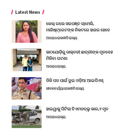
Latest News
ଜେଲ୍ ଗଲେ ସରପଞ୍ଚ ଚାମେଲି,
ମାଜିଷ୍ଟ୍ରେଟଙ୍କ ନିକଟରେ ହାଜର ହେବେ
ଅପରାଧ
ରାଜନୀତି
ରାଜ୍ୟ
କାଠଯୋଡ଼ିରୁ ଡାକ୍ତରୀ ଛାତ୍ରୀଙ୍କ ମୃତଦେହ
ମିଳିବା ଘଟଣା
ଅପରାଧ
ରାଜ୍ୟ
ଡିଜି ପଦ ପାଇଁ ଦୁଇ ଓଡ଼ିଆ ଆଇପିଏସ୍
ଜୀବନଚର୍ଯ୍ୟା
ରାଜନୀତି
ରାଜ୍ୟ
ହାଇୱାକୁ ପିଟିଲା ବିଏମଡବ୍ଲୁ କାର,୨ ମୃତ
ଅପରାଧ
ରାଜ୍ୟ