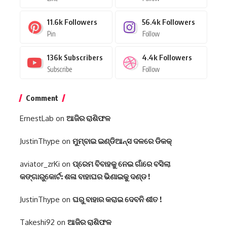
11.6k
Followers
56.4k
Followers
Pin
Follow
136k
Subscribers
4.4k
Followers
Subscribe
Follow
Comment
ErnestLab
on
ଆଜିର ରାଶିଫଳ
JustinThype
on
ମୁମ୍ବାଇ ଇଣ୍ଡିଆନ୍ସ ଦଳରେ ଡିକକ୍‌
aviator_zrKi
on
ପ୍ରେମ ବିବାହକୁ ନେଇ ଗାଁରେ ବସିଲା
କଙ୍ଗାରୁକୋର୍ଟ: ଶଳା ବାହାଘର ଭିଣାଇକୁ ଦଣ୍ଡ !
JustinThype
on
ଘରୁ ବାହାର କରାଇ ଦେବନି ଶୀତ !
Takeshi92
on
ଆଜିର ରାଶିଫଳ