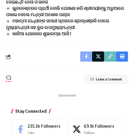
ଦେଇଛନ୍ତି ନେତା ଓ ଜନତା
ଭୁବନେଶ୍ବରର ପ୍ରାର୍ଥୀ ବୋଲି ଘୋଷଣା କରି ଶ୍ରୀମୟୀଙ୍କୁ ଅଡୁଆରେ
ପକାଇ ଦେଲେ ମନ୍ତ୍ରୀ ଅଶୋକ ପଣ୍ଡା
ମହାତ୍ମା ଗାନ୍ଧୀଙ୍କ ସମାଧୀ ସ୍ଥଳରେ ଶ୍ରଦ୍ଧାଞ୍ଜଳି ଦେଲେ
ମୁଖ୍ୟମନ୍ତ୍ରୀ ସହ ଦୁଇ ଉପମୁଖ୍ୟମନ୍ତ୍ରୀ
କାଳିଆ ଯୋଜନାର ଶୁଭାରମ୍ଭ ଆଜି !
Leave a Comment
- Advertisement -
Stay Connected
235.3k
Followers
69.1k
Followers
Like
Follow