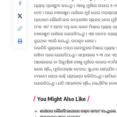
ପ୍ୟାକ୍‌ ପ୍ରସ୍ତୁତ କରନ୍ତୁ। ଏହାକୁ ମୁହଁରେ ଲଗାଇ ୫-୭
ଦେବ। ପରେ ନଖଉଷୁମ ପାଣିରେ ମୁହଁ ଧୋଇ ମଇଶ୍ଚର
ପ୍ରଥମେ କୌଣସି ଭଲ କମ୍ପାନୀର ସ୍କ୍ରବ୍‌ ନେଇ ମୁହଁ
ଅଂଶ ଏବଂ ୧ ଚାମଚ ମହୁ ଭଲ ଭାବେ ମିଶାଇ ପ୍ୟାକ୍‌ ପ୍ରସ
ନଖଉଷୁମ ପାଣିରେ ଧୋଇଦିଅନ୍ତୁ। ଏହା କେବଳ ବ୍ଲାକ୍‌ ହ
ଦୁଇଥର ଏପରି କରନ୍ତୁ, ଉପକୃତ ହେବେ।
ଡଲଚିନି ଗୁଣ୍ଡରେ ଅଳ୍ପ ଲେମ୍ବୁରସ ମିଶାଇ ପ୍ୟାକ୍‌ ପ୍
ରଖିବା ପରେ ଧୋଇଦିଅନ୍ତୁ। ସପ୍ତାହରେ ୨-୩ ଥର ଏପରି କର
ଆଲୋଭେରା ବା ଘିକୁଆଁରୀ ରସକୁ ମୁହଁରେ ଲଗାଇ ୧୦ମି
କଲେ ସ୍କିନ୍‌ ପୂର୍ବାପେକ୍ଷା ବେଦାଗ, ସୁନ୍ଦର ହୋଇଯିବ।
ଟମାଟୋ ଚୋପା କାଢ଼ି ଗ୍ରାଇଣ୍ଡ କରିଦିଅନ୍ତୁ। ରାତିରେ
ଧୋଇଦିଅନ୍ତୁ। ଯଦି ଆପଣଙ୍କ ସ୍କିନ୍‌ ସେନ୍ସିଟିଭ 
You Might Also Like
ଶରୀରର କୌଣସି ଜାଗାରେ ରକ୍ତ ଜମାଟ ବାନ୍ଧିଲେ ସମ