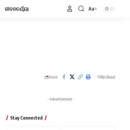
ଜୀବନଚର୍ଯ୍ୟା
Aa
Font
Resizer
1 Min Read
Share
- Advertisement -
Stay Connected