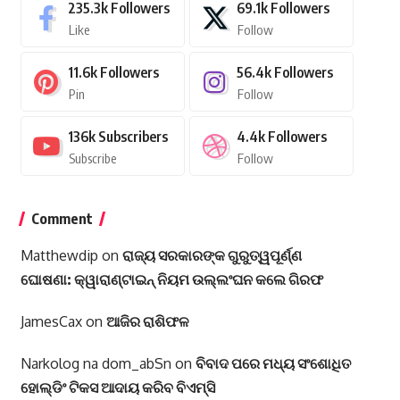
235.3k
Followers
69.1k
Followers
Like
Follow
11.6k
Followers
56.4k
Followers
Pin
Follow
136k
Subscribers
4.4k
Followers
Subscribe
Follow
Comment
Matthewdip
on
ରାଜ୍ୟ ସରକାରଙ୍କ ଗୁରୁତ୍ୱପୂର୍ଣ୍ଣ
ଘୋଷଣା: କ୍ୱାରାଣ୍ଟାଇନ୍‌ ନିୟମ ଉଲ୍ଲଂଘନ କଲେ ଗିରଫ
JamesCax
on
ଆଜିର ରାଶିଫଳ
Narkolog na dom_abSn
on
ବିବାଦ ପରେ ମଧ୍ୟ ସଂଶୋଧିତ
ହୋଲ୍ଡିଂ ଟିକସ ଆଦାୟ କରିବ ବିଏମ୍‌ସି