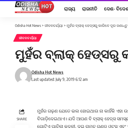
ରାଜ୍ୟ
ରାଜନୀତି
ଦେଶ- ବିଦେ
Odisha Hot News
>
ଜୀବନଚର୍ଯ୍ୟା
>
ମୁହଁର ବ୍ଲାକ୍‌ ହେଡ୍ସରୁ କାରିବେ ଦୂର ଜଣାନ୍ତୁ
ଜୀବନଚର୍ଯ୍ୟା
ମୁହଁର ବ୍ଲାକ୍‌ ହେଡ୍ସରୁ 
Odisha Hot News
Last updated: July 9, 2019 6:12 am
ମୁହଁର ଗଢ଼ଣ ଯେତେ ଭଲ ହୋଇଥାଉ ନା କାହିଁକି ଏହା ଉପରେ
ବିଗାଡ଼ିଦେଇଥାଏ। ଯଦି ଆପଣ ବି ବ୍ଲାକ୍‌ ହେଡ୍ସ ସମସ୍
SHARE
ଗୋଟିଏ ପାଚିଲା କଦଳୀ, ଦୁଇ ଚାମଚ ଗୁଣ୍ଡ ଓଟ୍ସ ଏ