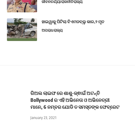
ଜୀବନଚର୍ଯ୍ୟା
ରାଜନୀତି
ରାଜ୍ୟ
ହାଇୱାକୁ ପିଟିଲା ବିଏମଡବ୍ଲୁ କାର,୨ ମୃତ
ଅପରାଧ
ରାଜ୍ୟ
ରିଅଲ ଲାଇଫ ରେ ଶାଶୁ-ଜ୍ଵାଇଁ ଅଟନ୍ତି
Bollywood ର ଏହି ଅଭିନେତା ଓ ଅଭିନେତ୍ରୀ
ମାନେ, 6 ନମ୍ବର ଯୋଡି ତ ସମସ୍ତଙ୍କ ଫେବ୍ରେଟ
January 23, 2021