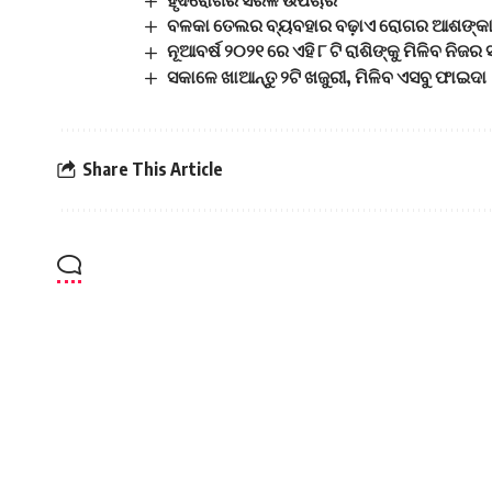
ହୃଦରୋଗର ସରଳ ଉପଚାର
ବଳକା ତେଲର ବ୍ୟବହାର ବଢ଼ାଏ ରୋଗର ଆଶଙ୍କ
ନୂଆବର୍ଷ ୨୦୨୧ ରେ ଏହି ୮ ଟି ରାଶିଙ୍କୁ ମିଳିବ ନିଜର
ସକାଳେ ଖାଆନ୍ତୁ ୨ଟି ଖଜୁରୀ, ମିଳିବ ଏସବୁ ଫାଇଦା
Share This Article