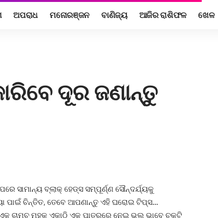
ଶ
ଅପରାଧ
ମନୋରଞ୍ଜନ
ବାଣିଜ୍ୟ
ଆଜିର ରାଶିଫଳ
ଖେଳ
କାରିବେ ଦୂର ଜଣାନ୍ତୁ
 ସାମାନ୍ୟ ବ୍ଲାକ୍‌ ହେଡ୍ସ ସମ୍ପୂର୍ଣ୍ଣ ସୌନ୍ଦର୍ଯ୍ୟକୁ
ୟା ପାଇଁ ଚିନ୍ତିତ, ତେବେ ଆପଣାନ୍ତୁ ଏହି ଘରୋଇ ଟିପ୍ସ…
ବଂ ଏକ ଚାମଚ ମହୁକୁ ଏକାଠି ଏକ ପାତ୍ରରେ ନେଇ ଭଲ ଭାବେ ଚକଟି