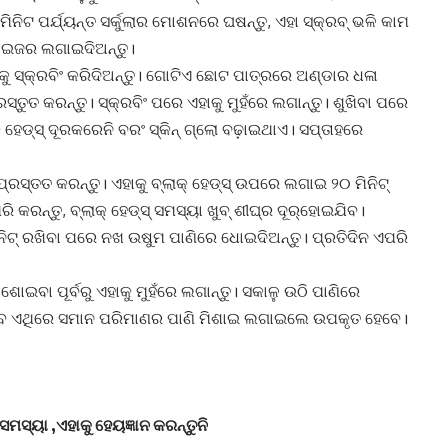
ମିନିଟ ପର୍ଯ୍ୟନ୍ତ ସର୍କୁଲାର ମୋଶନରେ ଘଷନ୍ତୁ, ଏହା ସ୍କ୍ରବ୍‌ ଭଳି କାମ
ାଇଜର ଲଗାଇଦିଅନ୍ତୁ।
କୁ ସ୍କ୍ରବିଂ କରିଦିଅନ୍ତୁ। ଗୋଟିଏ ଛୋଟ ପାତ୍ରରେ ଅଣ୍ଡାର ଧଳା
୍ତୁତ କରନ୍ତୁ। ସ୍କ୍ରବିଂ ପରେ ଏହାକୁ ମୁହଁରେ ଲଗାନ୍ତୁ। ଶୁଖିବା ପରେ
େଡ୍ସ୍‌ ଦୂରକରେନି ବରଂ ସ୍କିନ୍‌ ଗ୍ଲୋ ବଢ଼ାଇଥାଏ। ସପ୍ତାହରେ
ରସ୍ତତ କରନ୍ତୁ। ଏହାକୁ ବ୍ଲାକ୍‌ ହେଡ୍ସ୍‌ ଉପରେ ଲଗାଇ ୨୦ ମିନିଟ୍‌
ନ୍ତୁ, ବ୍ଲାକ୍‌ ହେଡ୍ସ୍‌ ସମସ୍ୟା ଖୁବ୍‌ ଶୀଘ୍ର ଦୂର୍‌ହୋଇଯିବ।
ନିଟ୍‌ ରଖିବା ପରେ ନଖ ଉଷୁମ ପାଣିରେ ଧୋଇଦିଅନ୍ତୁ। ପ୍ରତିଦିନ ଏପରି
 ଶୋଇବା ପୂର୍ବରୁ ଏହାକୁ ମୁହଁରେ ଲଗାନ୍ତୁ। ସକାଳୁ ଉଠି ପାଣିରେ
ତେବେ ଏଥିରେ ସମାନ ପରିମାଣର ପାଣି ମିଶାଇ ଲଗାଇଲେ ଉପକୃତ ହେବେ।
ସ୍ୟା ,ଏହାକୁ ହେୟଜ୍ଞାନ କରନ୍ତୁନି