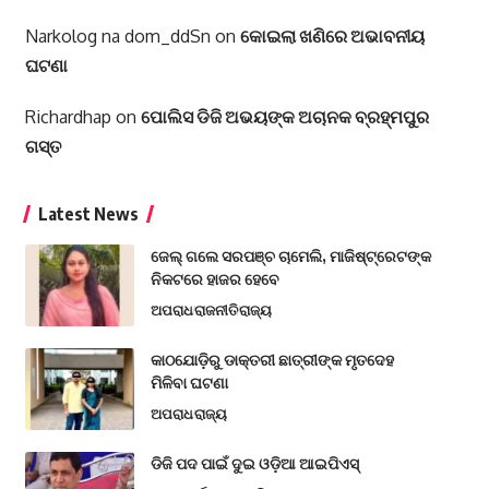
Narkolog na dom_ddSn
on
କୋଇଲା ଖଣିରେ ଅଭାବନୀୟ
ଘଟଣା
Richardhap
on
ପୋଲିସ ଡିଜି ଅଭୟଙ୍କ ଅଚାନକ ବ୍ରହ୍ମପୁର
ଗସ୍ତ
Latest News
ଜେଲ୍ ଗଲେ ସରପଞ୍ଚ ଚାମେଲି, ମାଜିଷ୍ଟ୍ରେଟଙ୍କ
ନିକଟରେ ହାଜର ହେବେ
ଅପରାଧ
ରାଜନୀତି
ରାଜ୍ୟ
କାଠଯୋଡ଼ିରୁ ଡାକ୍ତରୀ ଛାତ୍ରୀଙ୍କ ମୃତଦେହ
ମିଳିବା ଘଟଣା
ଅପରାଧ
ରାଜ୍ୟ
ଡିଜି ପଦ ପାଇଁ ଦୁଇ ଓଡ଼ିଆ ଆଇପିଏସ୍