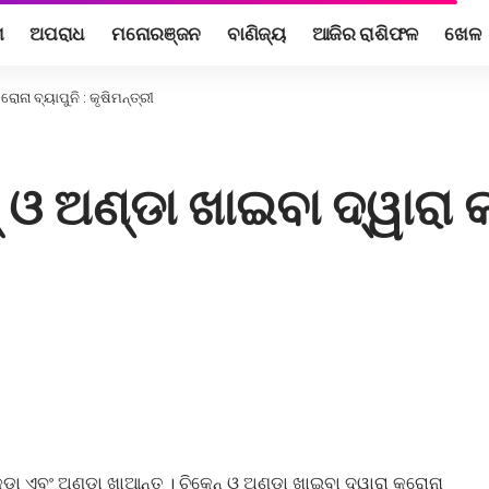
ଶ
ଅପରାଧ
ମନୋରଞ୍ଜନ
ବାଣିଜ୍ୟ
ଆଜିର ରାଶିଫଳ
ଖେଳ
ରୋନା ବ୍ୟାପୁନି : କୃଷିମନ୍ତ୍ରୀ
୍ ଓ ଅଣ୍ଡା ଖାଇବା ଦ୍ୱାରା କ
ୁଡ଼ା ଏବଂ ଅଣ୍ଡା ଖାଆନ୍ତୁ । ଚିକେନ୍ ଓ ଅଣ୍ଡା ଖାଇବା ଦ୍ୱାରା କରୋନା