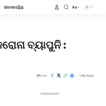
ଜୀବନଚର୍ଯ୍ୟା
Aa
Font
Resizer
ରୋନା ବ୍ୟାପୁନି :
1 Min Read
Share
- Advertisement -