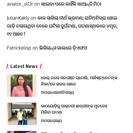
aviator_slOr
on
ଖାଇବା ପରେ କାହିଁକି ଖାଆନ୍ତି ମିଠା
JulianKakly
on
କାଳ ସାଜିଲା ତୀର୍ଥ ଭ୍ରମଣ; ରାତିଅନିଦ୍ରା ହୋଇ
ଗାଡ଼ି ଚଲାଉଥିବା ବେଳେ ଘଟିଲା ଦୁର୍ଘଟଣା, ଘଟଣାସ୍ଥଳରେ ୪ମୃତ,
୧୧ ଆହତ !
Patrickelisp
on
ଭିଜିଲାନ୍ସ ଜାଲରେ ଡ଼ିଏଫଓ
Latest News
ଜେଲ୍ ଗଲେ ସରପଞ୍ଚ ଚାମେଲି, ମାଜିଷ୍ଟ୍ରେଟଙ୍କ
ନିକଟରେ ହାଜର ହେବେ
ଅପରାଧ
ରାଜନୀତି
ରାଜ୍ୟ
କାଠଯୋଡ଼ିରୁ ଡାକ୍ତରୀ ଛାତ୍ରୀଙ୍କ ମୃତଦେହ
ମିଳିବା ଘଟଣା
ଅପରାଧ
ରାଜ୍ୟ