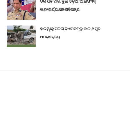
ଡିଜି ପଦ ପାଇଁ ଦୁଇ ଓଡ଼ିଆ ଆଇପିଏସ୍
ଜୀବନଚର୍ଯ୍ୟା
ରାଜନୀତି
ରାଜ୍ୟ
ହାଇୱାକୁ ପିଟିଲା ବିଏମଡବ୍ଲୁ କାର,୨ ମୃତ
ଅପରାଧ
ରାଜ୍ୟ