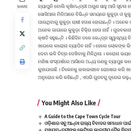
ବ୍ୟାପୁନି ବୋଲି କୃଷିମନ୍ତ୍ରୀ ଅରୁଣ ସାହୁ ଆଜି ସୂଚନା 
SHARE
ସୋସିଆଲ ମିଡିଆରେ ବିଭିନ୍ନ ସମୟରେ କୁକୁଡ଼ା ଓ କୁକୁ
ପାଉଥିବାରୁ କୁକୁଡ଼ା ଚାଷୀ ହତାଶ ହୋଇଛନ୍ତି । ଅନେକ
ଅନେକ ଜାଗାରେ କୁକୁଡ଼ା ବିକି୍ର ହେଉ ନାହିଁ । ଗୁଜବକ
କ୍ଷତି ସହୁଛନ୍ତି । କିଛିଦିନ ତଳେ କେନ୍ଦ୍ର ସ୍ୱାସ୍ଥ୍
ଖାଇଲେ କରୋନା ବ୍ୟାପିବ ନାହିଁ । ହେଲେ ଲୋକଙ୍କ ଭି
ଦେବା ଭଳି ଚିତ୍ର ଦେଖିବାକୁ ମିଳିଥିଲା । କରୋନା ଭୟରେ
ମଣିଷ ସଂସ୍ପର୍ଷରେ ଆସିଲେ ଅନ୍ୟ ଜଣକୁ ବ୍ୟାପୁଛ କର
କୁହାଯାଉଛି । ଚିକେନକୁ ଭଲଭଲାବେ ରୋଷେଇ କରି ଖାଆ
ଅନୁରୋଧ କରି କହିଛନ୍ତି , ଏପରି ଗୁଜବରୁ ଦୂରେଇ ରହୁନ୍
You Might Also Like
A Guide to the Cape Town Cycle Tour
ଓଡ଼ିଶାର ସବୁ ଆନ୍ତଃ ରାଜ୍ୟ ବିବାଦର ସମାଧାନ ପାଇ
ମୁଖ୍ୟମନ୍ତ୍ରୀଙ୍କୁ ଭେଟିଲେ ଭାରତୀୟ ତୈଳ ନିଗମ 