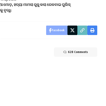
 ମୋଡ଼, ହତ୍ୟା ମାମଲା ରୁଜୁ କଲା ରେଳବାଇ ପୁଲିସ୍
ୁ ବୃଦ୍ଧି
Facebook
628 Comments