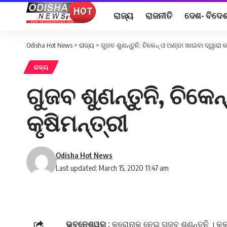
ରାଜ୍ୟ
ରାଜନୀତି
ଦେଶ- ବିଦେ
Odisha Hot News
>
ରାଜ୍ୟ
>
ଗୁଜବ ଶୁଣନ୍ତୁନି, ଚିକେନ୍ ଓ ଅଣ୍ଡା ଖାଇବା ଦ୍ୱାରା କ
ରାଜ୍ୟ
ଗୁଜବ ଶୁଣନ୍ତୁନି, ଚିକେନ
କୃଷିମନ୍ତ୍ରୀ
Odisha Hot News
Last updated: March 15, 2020 11:47 am
ଭୁବନେଶ୍ୱର :
କରୋନାକୁ ନେଇ ଗୁଜବ ଶୁଣନ୍ତୁନି । କୁକ