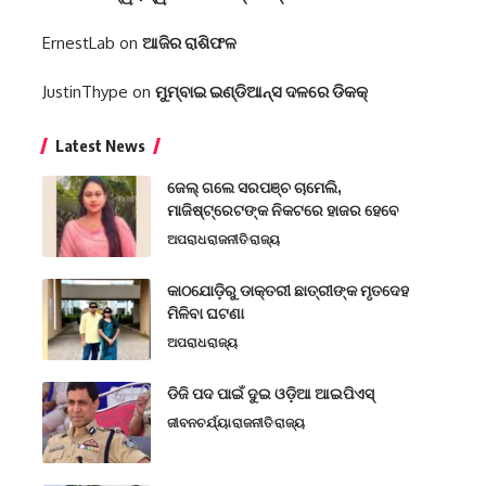
ErnestLab
on
ଆଜିର ରାଶିଫଳ
JustinThype
on
ମୁମ୍ବାଇ ଇଣ୍ଡିଆନ୍ସ ଦଳରେ ଡିକକ୍‌
Latest News
ଜେଲ୍ ଗଲେ ସରପଞ୍ଚ ଚାମେଲି,
ମାଜିଷ୍ଟ୍ରେଟଙ୍କ ନିକଟରେ ହାଜର ହେବେ
ଅପରାଧ
ରାଜନୀତି
ରାଜ୍ୟ
କାଠଯୋଡ଼ିରୁ ଡାକ୍ତରୀ ଛାତ୍ରୀଙ୍କ ମୃତଦେହ
ମିଳିବା ଘଟଣା
ଅପରାଧ
ରାଜ୍ୟ
ଡିଜି ପଦ ପାଇଁ ଦୁଇ ଓଡ଼ିଆ ଆଇପିଏସ୍
ଜୀବନଚର୍ଯ୍ୟା
ରାଜନୀତି
ରାଜ୍ୟ