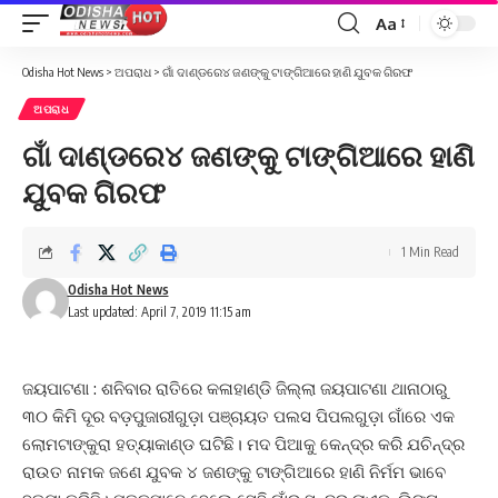
Aa
Font
Resizer
Odisha Hot News
>
ଅପରାଧ
>
ଗାଁ ଦାଣ୍ଡରେ୪ ଜଣଙ୍କୁ ଟାଙ୍ଗିଆରେ ହାଣି ଯୁବକ ଗିରଫ
ଅପରାଧ
ଗାଁ ଦାଣ୍ଡରେ୪ ଜଣଙ୍କୁ ଟାଙ୍ଗିଆରେ ହାଣି
ଯୁବକ ଗିରଫ
1 Min Read
Odisha Hot News
Last updated: April 7, 2019 11:15 am
ଜୟପାଟଣା : ଶନିବାର ରାତିରେ କଳାହାଣ୍ଡି ଜିଲ୍ଲା ଜୟପାଟଣା ଥାନାଠାରୁ
୩୦ କିମି ଦୂର ବଡ଼ପୁଜାରୀଗୁଡ଼ା ପଞ୍ଚାୟତ ପଲସ ପିପଲଗୁଡ଼ା ଗାଁରେ ଏକ
ଲୋମଟାଙ୍କୁରା ହତ୍ୟାକାଣ୍ଡ ଘଟିଛି। ମଦ ପିଆକୁ କେନ୍ଦ୍ର କରି ଯଚିନ୍ଦ୍ର
ରାଉତ ନାମକ ଜଣେ ଯୁବକ ୪ ଜଣଙ୍କୁ ଟାଙ୍ଗିଆରେ ହାଣି ନିର୍ମମ ଭାବେ