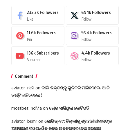
235.3k
Followers
69.1k
Followers
Like
Follow
11.6k
Followers
56.4k
Followers
Pin
Follow
136k
Subscribers
4.4k
Followers
Subscribe
Follow
Comment
aviator_rkKi
on
କାଲି ଭକ୍ତଙ୍କୁ ଗୁଳିକରି ମାରିଦେଲେ, ଆଜି
ତଣ୍ଟି କାଟିଦେଲେ !
mostbet_ndMa
on
ଚୋରା ସାଜିଥିଲା କୋଟିପତି
aviator_bsmr
on
କୋଭିଡ୍-୧୯: ଦିଲ୍ଲୀରୁ ଶ୍ରମଜୀବୀମାନଙ୍କ
ଅପସାରଣ ତ୍ୱରାନ୍ୱିତ କଲେ ଉତ୍ତରପ୍ରଦେଶ ସରକାର