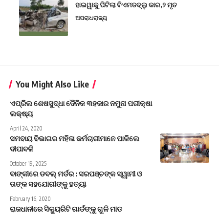
ହାଇୱାକୁ ପିଟିଲା ବିଏମଡବ୍ଲୁ କାର,୨ ମୃତ
ଅପରାଧ
ରାଜ୍ୟ
You Might Also Like
ଏପ୍ରିଲ ଶେଷସୁଦ୍ଧା ଦୈନିକ ୩ହଜାର ନମୁନା ପରୀକ୍ଷା
ଲକ୍ଷ୍ୟ
April 24, 2020
ସମବାୟ ବିଭାଗର ମହିଳା କର୍ମଚାରୀମାନେ ପାଳିଲେ
ଦୀପାବଳି
October 19, 2025
ବାଙ୍କୀରେ ଡବଲ୍‌ ମର୍ଡର : ସରପଞ୍ଚଙ୍କ ସ୍ୱାମୀ ଓ
ତାଙ୍କ ସହଯୋଗୀଙ୍କୁ ହତ୍ୟା
February 16, 2020
ରାଜଧାନୀରେ ସିକ୍ୟୁରିଟି ଗାର୍ଡଙ୍କୁ ଗୁଳି ମାଡ