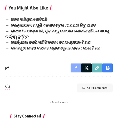
You Might Also Like
ଚୋରା ସାଜିଥିଲା କୋଟିପତି
କେନ୍ଦ୍ରାପଡାରେ ପୁଣି ଏନକାଉଣ୍ଟର , ଅପରାଧୀ ଲିଟୁ ଆହତ
ରାଜଧାନୀର ଆକ୍ରମଣ, ଯୁବକଙ୍କୁ ଗୋଡାଇ ଗୋଡାଇ ହାଣିଲେ ୩୦ରୁ
ଉର୍ଦ୍ଧ୍ୱ ଦୁର୍ବୃତ୍ତ
ଖୋର୍ଦ୍ଧାରେ ନକଲି ସାର୍ଟିଫିକେଟ୍ ଦେଇ ଅଧ୍ୟାପକ ଗିରଫ
କଟକରୁ ୨୮ଲକ୍ଷ ଟଙ୍କାର ବ୍ରାଉନସୁଗାର ଜବତ : ଜଣେ ଗିରଫ
549 Comments
- Advertisement -
Stay Connected