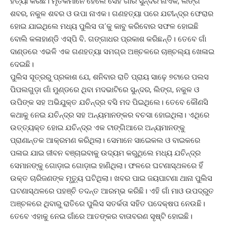
ହତ୍ୟା କରିଛି। ମୃତକମାନେ ହେଲେ ସେହି ଗାଁର ସୁନ୍ଦର ନାଏକ, ଲିଙ୍ଗ
ଶବର, ନକୁଳ ଶବର ଓ ଉପା ନାଏକ। ଗଣହତ୍ୟା ପରେ ଯଚୀନ୍ଦ୍ର ଫେରାର
ହୋଇ ଯାଇଥିଲେ ମଧ୍ୟ ପୁଲିସ ତା’କୁ କାବୁ କରିବା‌େର ସଫଳ ହୋଇଛି
ବୋଲି କଳାହାଣ୍ଡି ଏସ୍‌ପି ବି. ଗଙ୍ଗାଧର ପ୍ରକାଶ କରିଛନ୍ତି। ତେବେ ଗାଁ
ଦାଣ୍ଡରେ ଏଭଳି ଏକ ଗଣହତ୍ୟା ସମଗ୍ର ଅଞ୍ଚଳରେ ଚାଞ୍ଚଲ୍ୟ ଖେଳାଇ
ଦେଇଛି।
ପୁଲିସ ସୂତ୍ରରୁ ପ୍ରକାଶ ଯେ, ଶନିବାର ରାତି ପ୍ରାୟ ସାଢ଼େ ୭ଟାରେ ପଲସ
ପିପଲଗୁଡ଼ା ଗାଁ ମୁଣ୍ଡରେ ଥିବା ମଦଭାଟିରେ ସୁନ୍ଦର, ଲିଙ୍ଗ, ନକୁଳ ଓ
ଉପିଙ୍କ ସହ ଅଭିଯୁକ୍ତ ଯଚିନ୍ଦ୍ର ବସି ମଦ ପିଇଥିଲେ। ତେବେ କୌଣସି
କଥାକୁ ନେଇ ଯଚିନ୍ଦ୍ର ସହ ଅନ୍ୟମାନଙ୍କର ବଚସା ହୋଇଥିଲା। ଏଥିରେ
ଉତ୍ତ୍ୟକ୍ତ ହୋଇ ଯଚିନ୍ଦ୍ର ଏକ ଟାଙ୍ଗିଆରେ ଅନ୍ୟମାନଙ୍କୁ
ପ୍ରାଣାନ୍ତକ ଆକ୍ରମଣ କରିଥିଲା। ସେମାନେ ସାଇ‌େକଲ ଓ ବାଇକରେ
ପଳାଇ ଯାଇ ଜୀବନ ବଞ୍ଚାଇବାକୁ ଉଦ୍ୟମ କରୁଥିଲେ ମଧ୍ୟ ଯଚିନ୍ଦ୍ର
ସେମାନଙ୍କୁ ଗୋଡ଼ାଇ ଗୋଡ଼ାଇ ହାଣିଥିଲା। ଫଳରେ ଘଟଣାସ୍ଥଳରେ ହିଁ
ଉକ୍ତ ଚାରିଜଣଙ୍କ ମୃତ୍ୟୁ ଘଟିଥିଲା। ଖବର ପାଇ ଜୟପାଟଣା ଥାନା ପୁଲିସ
ଘଟଣାସ୍ଥଳରେ ପହଞ୍ଚି ତଦନ୍ତ ଆରମ୍ଭ କରିଛି। ଏହି ଗାଁ ମାଓ ଉପଦ୍ରୁତ
ଅଞ୍ଚଳରେ ଥିବାରୁ ରାତିରେ ପୁଲିସ ସତର୍କତା ସହିତ ପଦ‌େକ୍ଷପ ନେଉଛି।
ତେବେ ଏହାକୁ ନେଇ ଗାଁରେ ଆତଙ୍କର ବାତାବରଣ ସୃଷ୍ଟି ହୋଇଛି।