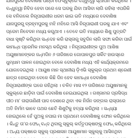
ଯାଜପୁରର ଦେବାଶିଷ ପଣ୍ଡା ଫେସ୍ବୁକ୍ରେ ବନ୍ଧୁତ୍ୱା ସ୍ଥାପନ କରିଥିଲେ ।
ବନ୍ଧୁତ୍ୱା ନିବିଡ ହେବା ପରେ ସେ ଘରକୁ ଯିବା ଆସିବା ଲାଗି ରହିଲା ଏପରିକି
ସେ ବନିଗଲେ ନିରୂପାରାଣୀର ଧରମ ଭାଇ ଇତି ମଧ୍ୟରେ ଦେବାଶିଷ
ଯାଜପୁରରୁ ବ୍ରହ୍ମପୁରକୁ ମଝି ମଝିରେ ଆସି ନିରୂପାରାଣୀ ଘରକୁ ଯାଏ ଏବଂ
ପ୍ରେମ ନିବେଦନ ମଧ୍ୟ କରୁଥାଏ । ତେବେ ଇତି ମଧ୍ୟରେ ଶିଶୁ ପୁତ୍ରଟି
ବାଧା ସୃଷ୍ଟି କରିଥିବା ସନ୍ଦେହ କରି ରାସ୍ତାରୁ ସବୁଦିନ ଲାଗି ସଫା କରିବା ପାଇଁ
କାମାନ୍ଧ ପ୍ରେମିକ ମନସ୍ଥ କରିଥିଲା । ନିରୂପାରାଣୀଙ୍କ ପୁଅ ଆଶିଷ
ଅୟୁଷମାନଙ୍କର ଜନ୍ମଦିନ ୬ ତାରିଖରେ ଗୋପାଳପୁର ସର୍କିଟ ହାଉସ୍ରେ
ଧୁମ୍ଧାମ ପାଳନ ହୋଇଥିବା ବେଳେ ଦେବାଶିଷ ମଧ୍ୟ ଏହି କାର୍ଯ୍ୟକ୍ରମରେ
ଯୋଗଦେଇଥିଲା । ଆୟୁଷ ମାନ ସ୍ଥାନୀୟ ଡ଼ିଏଭି ସ୍କୁଲ୍ର ପ୍ରଥମ ଶ୍ରେଣୀ
ଛାତ୍ର ହୋଇଥିବା ବେଳେ କିଛି ଦିନ ହେବ କାମାନ୍ଧା ଦେବାଶିଷ
ନିରୂପାରାଣୀଙ୍କ ଘରେ ରହିଥିଲା । ଚଳିତ ମାସ ୧୨ ତାରିଖରେ ଅୟୁଷମାନକୁ
ସ୍କୁଲ୍ରେ ଛାଡ଼ିବା ପାଇଁ ଦେବାଶିଷ ନେଇଯାଇଥିଲା । ଗଞ୍ଜାମର ପ୍ରସିଦ୍ଧ
ପୀଠ ମା’ ତାରାତାଣିଣୀ ପାଦ ଦେଶରେ ଥିବା ଏକ ନିର୍ଜନ ଜଙ୍ଗଲ ରାସ୍ତାରେ
ଅତି ନିର୍ମମ ଭାବେ ପଥର ଛେଚି ଶିଶୁଟିକୁ ହତ୍ୟା କରିଥିଲା । ସନ୍ଧ୍ୟା
ହୋଇଥିଲେ ହେଁ ପୁଅକୁ ନପାଇ ମା ପ୍ରଥମେ ଦେବାଶିଷକୁ ଫୋନ କରିଥିଲେ
। କିନ୍ତୁ ତା’ର ଫୋନ୍ ବନ୍ଦ ଥିବାରୁ ସ୍କୁଲ୍ କର୍ତ୍ତୃପକ୍ଷଙ୍କୁ ଫୋନ୍ କରିଥିଲେ
। ଅନ୍ୟ ପକ୍ଷରେ ସ୍କୁଲ୍ ପ୍ରଶାସନ ଆୟୁଷମାନ ସ୍କୁଲ୍କୁ ଆସିନଥିବା