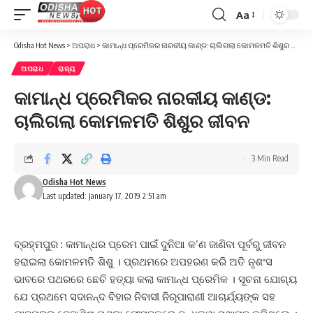
Aa
Font
Resizer
Odisha Hot News
>
ଅପରାଧ
>
କାମାନ୍ଧ ପ୍ରେମିକର ନାରକୀୟ କାଣ୍ଡ: ଚାଲିଗଲା କୋମଳମତି ଶିଶୁର ଜୀବନ
ଅପରାଧ
ରାଜ୍ୟ
କାମାନ୍ଧ ପ୍ରେମିକର ନାରକୀୟ କାଣ୍ଡ:
ଚାଲିଗଲା କୋମଳମତି ଶିଶୁର ଜୀବନ
3 Min Read
Odisha Hot News
Last updated: January 17, 2019 2:51 am
ବ୍ରହ୍ମପୁର : କାମାନ୍ଧର ପ୍ରେମ ପାଇଁ ଦୁନିଆ କ’ଣ ଜାଣିବା ପୂର୍ବରୁ ଜୀବନ
ହରାଇଲା କୋମଳମତି ଶିଶୁ । ପ୍ରଥମରେ ଅପହରଣ କରି ଅତି ନୃଶଂସ
ଭାବରେ ପଥରରେ ଛେଚି ହତ୍ୟା କଲା କାମାନ୍ଧ ପ୍ରେମିକ । ସୂଚନା ଯୋଗ୍ୟ
ଯେ ପ୍ରଥମେ ସଦାନନ୍ଦ ବିହାର ନିବାସୀ ନିରୂପାରାଣୀ ଆଚାର୍ଯ୍ୟଙ୍କ ସହ