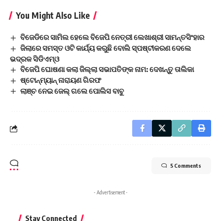
You Might Also Like
ବିଜେଡିରେ ସାମିଲ ହେଲେ ବିଜେପି ନେତ୍ରୀ ଲେଖାଶ୍ରୀ ସାମନ୍ତସିଂହାର
ଜିଲାରେ ସମସ୍ତ ଓଟି କାର୍ଯ୍ୟ କରୁଛି ବୋଲି ସ୍ପଷ୍ଟୀକରଣ ଦେଲେ
ଭଦ୍ରକ ସିଡିଏମ୍‌ଓ
ବିଜେପି ଘୋଷଣା କଲା ଜିଲ୍ଲା ସଭାପତିଙ୍କ ନାମ: ଦେଖନ୍ତୁ ତାଲିକା
ଷ୍ଟୋନ୍‌ମ୍ୟାନ୍‌ ନାରାୟଣ ଗିରଫ
ଲାଞ୍ଚ ନେଇ ଜେଲ୍ ଗଲେ ପୋଲିସ ବାବୁ
5 Comments
- Advertisement -
Stay Connected