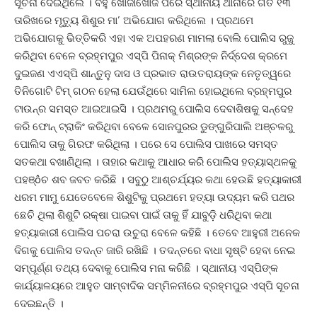
ସୂଚନା ଦେଇଥିଲେ । ବହୁ ଖୋଜାଖୋଜି ପରେ ସ୍ଥାନୀୟ ଥାନାରେ ଗତ ୧୩
ତାରିଖରେ ମୃତ୍ୟୁ ଶିଶୁର ମା’ ଅଭିଯୋଗ କରିଥିଲେ । ପ୍ରଥମେ
ଅଭିଯୋଗକୁ ଭିତ୍ତିକରି ଏହା ଏକ ଅପହରଣ ମାମଲା ବୋଲି ପୋଲିସ ରୁଜୁ
କରିଥିବା ବେଳେ ବ୍ରହ୍ମପୁର ଏସ୍ପି ପିନାକ୍ ମିଶ୍ରଙ୍କ ନିର୍ଦ୍ଦେଶ କ୍ରମେ
ଦୁଇଜଣ ଏଏସ୍ପି ଶାନ୍ତୁନୁ ଦାସ ଓ ପ୍ରଭାତ ରାଉତରାୟଙ୍କ ନେତୃତ୍ୱରେ
ତିନିଗୋଟି ଟିମ୍ ଗଠନ ହେଲା ଯେଉଁଥିରେ ସାମିଲ ହୋଇଥିଲେ ବ୍ରହ୍ମପୁର
ଟାଉନ୍ର ସମସ୍ତ ଆଇଆଇସି । ପ୍ରଥମରୁ ପୋଲିସ ଦେବାଶିଷକୁ ସନ୍ଦେହ
କରି ଫୋନ୍ ଟ୍ରାକିଂ କରିଥିବା ବେଳେ ସୋନପୁରର ଡୁଙ୍ଗୁରିପାଲି ଅଞ୍ଚଳରୁ
ପୋଲିସ ତାକୁ ଗିରଫ କରିଥିଲା । ପରେ ସେ ପୋଲିସ ପାଖରେ ସମସ୍ତ
ସତକଥା ବଖାଣିଥିଲା । ତାହାର କଥାକୁ ଆଧାର କରି ପୋଲିସ ହତ୍ୟାସ୍ଥଳକୁ
ପହଞ୍ôଚ ଶବ ଜବତ କରିଛି । ସବୁଠୁ ଆଶ୍ଚର୍ଯ୍ୟର କଥା ହେଉଛି ହତ୍ୟାକାରୀ
ଧରମ ମାମୁ ଯେତେବେଳେ ଶିଶୁଟିକୁ ପ୍ରଥମେ ହତ୍ୟା ଉଦ୍ୟମ କରି ପଥର
ଛେଚି ଥିଲା ଶିଶୁଟି ରକ୍ଷା ପାଇବା ପାଇଁ ତାକୁ ହିଁ ଯାବୁଡ଼ି ଧରିଥିବା କଥା
ହତ୍ୟାକାରୀ ପୋଲିସ ପଚରା ଉଚୁରା ବେଳେ କହିଛି । ତେବେ ଆହୁରୀ ଅନେକ
ଦିଗକୁ ପୋଲିସ ତଦନ୍ତ ଜାରି ରଖିଛି । ତଦନ୍ତରେ ବାଧା ସୃଷ୍ଟି ହେବା ନେଇ
ସମ୍ପୂର୍ଣ୍ଣ ତଥ୍ୟ ଦେବାକୁ ପୋଲିସ ମନା କରିଛି । ସ୍ଥାନୀୟ ଏସ୍ପିଙ୍କ
କାର୍ଯ୍ୟାଳୟରେ ଆହୁତ ସାମ୍ବାଦିକ ସମ୍ମିଳନୀରେ ବ୍ରହ୍ମପୁର ଏସ୍ପି ସୂଚନା
ଦେଇଛନ୍ତି ।