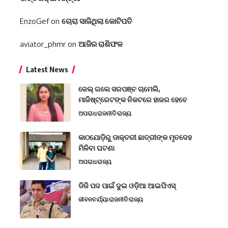
EnzoGef
on
ଚୋରା ସାଜିଥିଲା କୋଟିପତି
aviator_phmr
on
ଆଜିର ରାଶିଫଳ
Latest News
ଜେଲ୍ ଗଲେ ସରପଞ୍ଚ ଚାମେଲି,
ମାଜିଷ୍ଟ୍ରେଟଙ୍କ ନିକଟରେ ହାଜର ହେବେ
ଅପରାଧ
ରାଜନୀତି
ରାଜ୍ୟ
କାଠଯୋଡ଼ିରୁ ଡାକ୍ତରୀ ଛାତ୍ରୀଙ୍କ ମୃତଦେହ
ମିଳିବା ଘଟଣା
ଅପରାଧ
ରାଜ୍ୟ
ଡିଜି ପଦ ପାଇଁ ଦୁଇ ଓଡ଼ିଆ ଆଇପିଏସ୍
ଜୀବନଚର୍ଯ୍ୟା
ରାଜନୀତି
ରାଜ୍ୟ