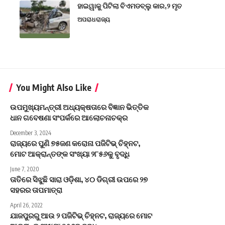
ହାଇୱାକୁ ପିଟିଲା ବିଏମଡବ୍ଲୁ କାର,୨ ମୃତ
ଅପରାଧ
ରାଜ୍ୟ
You Might Also Like
ଉପମୁଖ୍ୟମନ୍ତ୍ରୀ ଅଧ୍ୟକ୍ଷତାରେ ବିଜ୍ଞାନ ଭିତ୍ତିକ
ଧାନ ଗବେଷଣା ସଂପର୍କରେ ଆଲୋଚନାଚକ୍ର
December 3, 2024
ରାଜ୍ୟରେ ପୁଣି ୭୫ଜଣ କରୋନା ପଜିଟିଭ୍ ଚିହ୍ନଟ,
ମୋଟ ଆକ୍ରାନ୍ତଙ୍କ ସଂଖ୍ୟା ୨୮୫୬କୁ ବୃଦ୍ଧି
June 7, 2020
ତାତିରେ ସିଝୁଛି ସାରା ଓଡ଼ିଶା, ୪୦ ଡିଗ୍ରୀ ଉପରେ ୨୭
ସହରର ତାପମାତ୍ରା
April 26, 2022
ଯାଜପୁରରୁ ଆଉ ୨ ପଜିଟିଭ୍‌ ଚିହ୍ନଟ, ରାଜ୍ୟରେ ମୋଟ