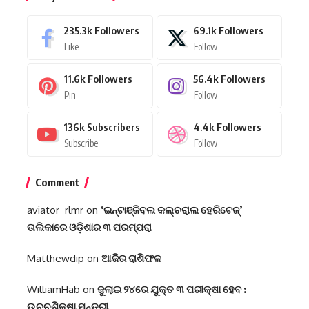
235.3k
Followers
69.1k
Followers
Like
Follow
11.6k
Followers
56.4k
Followers
Pin
Follow
136k
Subscribers
4.4k
Followers
Subscribe
Follow
Comment
aviator_rlmr
on
‘ଇନ୍‌ଟାଞ୍ଜିବଲ କଲ୍‌ଚରାଲ ହେରିଟେଜ୍‌’
ତାଲିକାରେ ଓଡ଼ିଶାର ୩ ପରମ୍ପରା
Matthewdip
on
ଆଜିର ରାଶିଫଳ
WilliamHab
on
ଜୁଲାଇ ୨୪ରେ ଯୁକ୍ତ ୩ ପରୀକ୍ଷା ହେବ :
ଉଚ୍ଚଶିକ୍ଷା ମନ୍ତ୍ରୀ