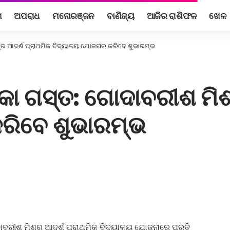
ଶ
ଅପରାଧ
ମନୋରଞ୍ଜନ
ବାଣିଜ୍ୟ
ଆଜିର ରାଶିଫଳ
ଖେଳ
ଶ୍ର ଆଦର୍ଶ ପ୍ରାଥମିକ ବିଦ୍ୟାଳୟ ଯୋଜନାର କରିବେ ଶୁଭାରମ୍ଭ
ିକା ଗସ୍ତ: ଗୋଦାବରୀଶ ମିଶ
ରିବେ ଶୁଭାରମ୍ଭ
ରୀଶ ମିଶ୍ର ଆଦର୍ଶ ପ୍ରାଥମିକ ବିଦ୍ୟାଳୟ ଯୋଜନାରେ ପ୍ରତି