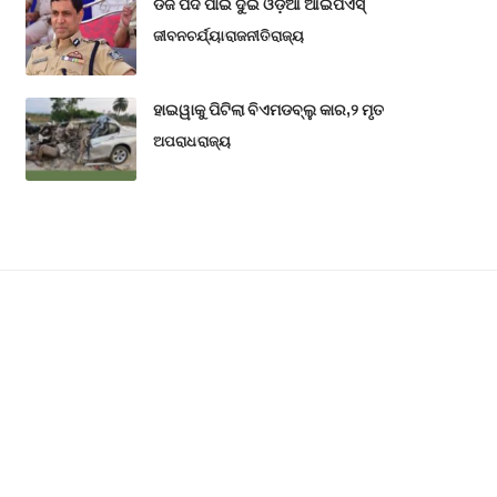
ଡିଜି ପଦ ପାଇଁ ଦୁଇ ଓଡ଼ିଆ ଆଇପିଏସ୍
ଜୀବନଚର୍ଯ୍ୟା
ରାଜନୀତି
ରାଜ୍ୟ
ହାଇୱାକୁ ପିଟିଲା ବିଏମଡବ୍ଲୁ କାର,୨ ମୃତ
ଅପରାଧ
ରାଜ୍ୟ