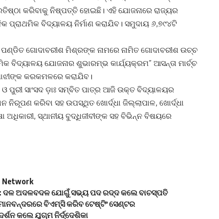
ତିଷ୍ଠା କରିବାକୁ ନିଷ୍ପତ୍ତି ହୋଇଛି। ଏହି ଯୋଜନାରେ ରାଜ୍ୟର
 ପ୍ରାଥମିକ ବିଦ୍ୟାଳୟ ନିର୍ମାଣ କରାଯିବ। ସମୁଦାୟ ୬,୭୯୪ଟି
୍ଥିତ ପଣ୍ଡିତ ଗୋଦାବରୀଶ ମିଶ୍ରଙ୍କ ନାମରେ ନାମିତ ଗୋଦାବରୀଶ ଉଚ୍ଚ
ିକ ବିଦ୍ୟାଳୟ ଯୋଜନାର ଶୁଭାରମ୍ଭ କାର୍ଯ୍ୟକ୍ରମ” ଆସନ୍ତା ମାର୍ଚ୍ଚ
 ମାଝୀଙ୍କ କରକମଳରେ କରାଯିବ।
ଓ ପୁରୀ ସାଂସଦ ଡ଼ାଃ ସମ୍ବିତ ପାତ୍ର ଆଜି ଉକ୍ତ ବିଦ୍ୟାଳୟର
ାନ ନିରୂପଣ କରିବା ସହ ଉପସ୍ଥିତ ଖୋର୍ଦ୍ଧା ଜିଲ୍ଲାପାଳ, ଖୋର୍ଦ୍ଧା
 ଅଧିକାରୀ, ସ୍ଥାନୀୟ ବୁଦ୍ଧିଜୀବୀଙ୍କ ସହ ବିଭିନ୍ନ ବିଷୟରେ
ws Network
ଠାନ: ଦଳ ଅଦଳବଦଳ ଯୋଗୁଁ ସଭ୍ୟ ପଦ ରଦ୍ଦ କଲେ ବାଚସ୍ପତି
ିମାନବନ୍ଦରରେ ବିଏମ୍‌ସି କରିବ ଟେଷ୍ଟିଂ ସେଣ୍ଟର
ର୍ଶନ କଲେ ଯୁଗ୍ମ ନିର୍ଦ୍ଦେଶିକା