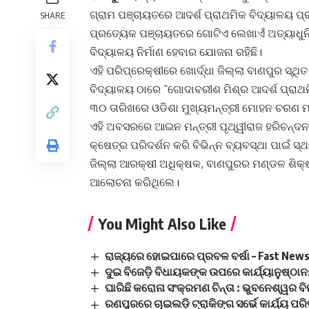
ଗ୍ରାମ ପଞ୍ଚାୟତରେ ଆଦର୍ଶ ପ୍ରାଥମିକ ବିଦ୍ୟାଳୟ ପ୍ର
SHARE
ପ୍ରତ୍ୟେକ ପଞ୍ଚାୟତରେ ଗୋଟିଏ ଲେଖାଏଁ ଅତ୍ୟାଧୁନିକ
ବିଦ୍ୟାଳୟ ନିର୍ମାଣ ହେବାର ଯୋଜନା ରହିଛି।
ଏହି ପରିପ୍ରେକ୍ଷୀରେ ଖୋର୍ଦ୍ଧା ଜିଲ୍ଲା ବାଣପୁର ସ
ବିଦ୍ୟାଳୟ ଠାରେ “ଗୋଦାବରୀଶ ମିଶ୍ର ଆଦର୍ଶ ପ୍ରାଥମ
୩୦ ତାରିଖରେ ଓଡିଶା ମୁଖ୍ୟମନ୍ତ୍ରୀ ମୋହନ ଚରଣ
ଏହି ଅବସରରେ ଆଇନ ମନ୍ତ୍ରୀ ପୃଥ୍ୱୀରାଜ ହରିଚନ୍ଦନ 
କ୍ଷେତ୍ର ପରିଦର୍ଶନ କରି ବିଭିନ୍ନ ବ୍ୟବସ୍ଥା ପାଇଁ ସ୍ଥ
ଜିଲ୍ଲା ଆରକ୍ଷୀ ଅଧିକ୍ଷକ, ବାଣପୁରର ମଣ୍ଡଳ ଶିକ୍ଷା
ଆଲୋଚନା କରିଥିଲେ।
You Might Also Like
ରାଜ୍ୟରେ ହୋଇପାରେ ପ୍ରବଳ ବର୍ଷା – Fast Ne
ଦୁଇ ବିଜେଡ଼ି ବିଧାୟକଙ୍କ ଉପରେ କାର୍ଯ୍ୟାନୁଷ୍
ଘାରିଛି କରୋନା ସଂକ୍ରମଣ ଚିନ୍ତା : ଭୁବନେଶ୍ୱର ବ
ରଣପୁରରେ ଚାଇଲଡ଼ି ଟ୍ରାକିଙ୍ଗ ସର୍ଭେ କାର୍ଯ୍ୟ ପରିଦ