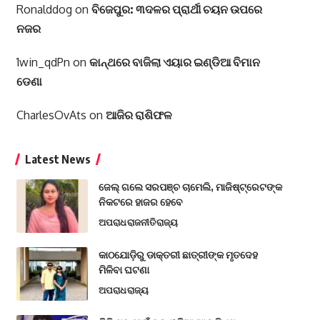
Ronalddog
on
ବିଜେପୁର: ୩ଦଳର ପ୍ରାର୍ଥୀ ଚୟନ ଉପରେ
ନଜର
1win_qdPn
on
କାନ୍ଥରେ ବାଜିଲା ଏୟାର ଇଣ୍ଡିଆ ବିମାନ
ଡେଣା
CharlesOvAts
on
ଆଜିର ରାଶିଫଳ
Latest News
ଜେଲ୍ ଗଲେ ସରପଞ୍ଚ ଚାମେଲି, ମାଜିଷ୍ଟ୍ରେଟଙ୍କ
ନିକଟରେ ହାଜର ହେବେ
ଅପରାଧ
ରାଜନୀତି
ରାଜ୍ୟ
କାଠଯୋଡ଼ିରୁ ଡାକ୍ତରୀ ଛାତ୍ରୀଙ୍କ ମୃତଦେହ
ମିଳିବା ଘଟଣା
ଅପରାଧ
ରାଜ୍ୟ