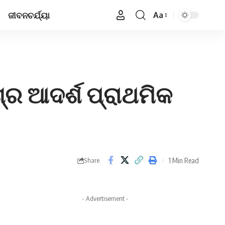
ଜୀବନଚର୍ଯ୍ୟା
Aa
Font
Resizer
୍ର ଆଦର୍ଶ ପ୍ରାଥମିକ
1 Min Read
Share
- Advertisement -