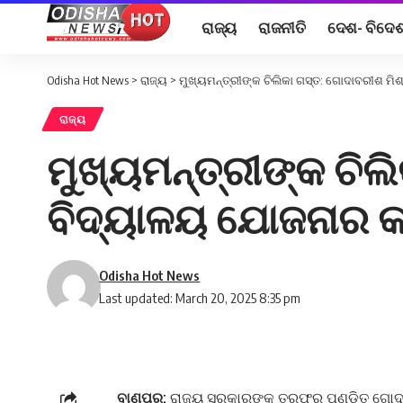
ରାଜ୍ୟ
ରାଜନୀତି
ଦେଶ- ବିଦେ
Odisha Hot News
>
ରାଜ୍ୟ
>
ମୁଖ୍ୟମନ୍ତ୍ରୀଙ୍କ ଚିଲିକା ଗସ୍ତ: ଗୋଦାବରୀଶ ମି
ରାଜ୍ୟ
ମୁଖ୍ୟମନ୍ତ୍ରୀଙ୍କ ଚିଲ
ବିଦ୍ୟାଳୟ ଯୋଜନାର କ
Odisha Hot News
Last updated: March 20, 2025 8:35 pm
ବାଣପୁର:
ରାଜ୍ୟ ସରକାରଙ୍କ ତରଫରୁ ପଣ୍ଡିତ ଗୋଦାବ