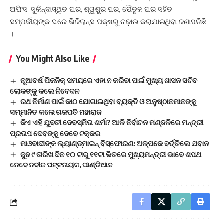
ଅଫିସ, ସୁକିନ୍ଦାସ୍ଥିତ ଘର, ଶ୍ୱଶୁର ଘର, ପୈତୃକ ଘର ସହିତ
ସମ୍ପର୍କୀୟଙ୍କ ଘରେ ଭିଜିଲାନ୍ସ ପକ୍ଷରୁ ଚଢ଼ାଉ କରାଯାଇଥିବା ଜଣାପଡିଛି
।
You Might Also Like
ନୂଆବର୍ଷ ପିକନିକ୍ ସମୟରେ ଏହା ନ କରିବା ପାଇଁ ମୁଖ୍ୟ ଶାସନ ସଚିବ
ଲୋକଙ୍କୁ କଲେ ନିବେଦନ
ରଥ ନିର୍ମାଣ ପାଇଁ କାଠ ଯୋଗାଇଥିବା ବ୍ୟକ୍ତି ଓ ଅନୁଷ୍ଠାନମାନଙ୍କୁ
ସମ୍ମାନିତ କଲେ ଗଜପତି ମହାରାଜ
କିଏ ଏହି ଯୁବତୀ ଦେବସ୍ମିତା ଶର୍ମା? ଆଳି ନିର୍ବାଚନ ମଣ୍ଡଳିରେ ମନ୍ତ୍ରୀ
ପ୍ରତାପ ଦେବଙ୍କୁ ଦେବେ ଟକ୍କର
ମାଓବାଦୀଙ୍କ ଲ୍ୟାଣ୍ଡ୍‌ମାଇନ୍‌ ବିସ୍ଫୋରଣ: ଅଳ୍ପକେ ବର୍ତ୍ତିଲେ ଯବାନ
ଜୁନ ୯ ତାରିଖ ଦିନ ୧୦ ଟାରୁ ୧୧ଟା ଭିତରେ ମୁଖ୍ୟମନ୍ତ୍ରୀ ଭାବେ ଶପଥ
ନେବେ ନବୀନ ପଟ୍ଟନାୟକ, ପାଣ୍ଡିଆନ