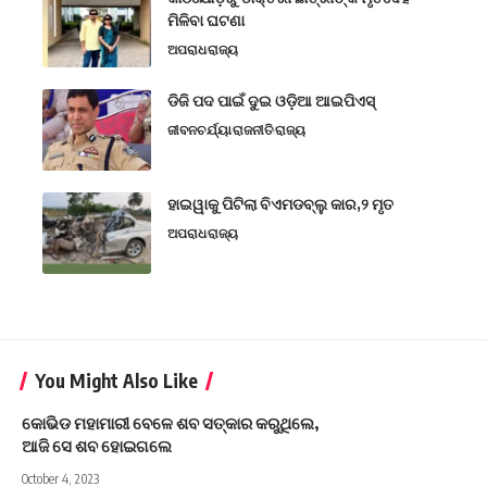
ମିଳିବା ଘଟଣା
ଅପରାଧ
ରାଜ୍ୟ
ଡିଜି ପଦ ପାଇଁ ଦୁଇ ଓଡ଼ିଆ ଆଇପିଏସ୍
ଜୀବନଚର୍ଯ୍ୟା
ରାଜନୀତି
ରାଜ୍ୟ
ହାଇୱାକୁ ପିଟିଲା ବିଏମଡବ୍ଲୁ କାର,୨ ମୃତ
ଅପରାଧ
ରାଜ୍ୟ
You Might Also Like
କୋଭିଡ ମହାମାରୀ ବେଳେ ଶବ ସତ୍କାର କରୁଥିଲେ,
ଆଜି ସେ ଶବ ହୋଇଗଲେ
October 4, 2023