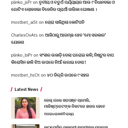
plinko_jsPr
on
ତୃତୀୟ ଓ ଚତୁର୍ଥ ପର୍ଯ୍ୟାୟର ଆଉ ୯ ବିଧାନସଭା ଓ
ଗୋଟିଏ ଲୋକସଭା ବିଜେଡିର ପ୍ରାର୍ଥୀ ତାଲିକା ଘୋଷଣା ।
mostbet_aiSt
on
ଚୋରା ସାଜିଥିଲା କୋଟିପତି
CharlesOvAts
on
ଆଜିଠାରୁ ଆରମ୍ଭ ହେବ ‘ମୋ ସରକାର’
ଯୋଜନା
plinko_biPr
on
ସଂସାର ଉଜାଡ଼ି ଦେଲା ଘରୋଇ କଳି; ନିଷ୍ଟୁର ବାପ
କିରୋସିନ ଢାଳି ଝିଅ ଉପରେ ନିଆଁ ଲଗାଇ ଦେଲା !
mostbet_hsOt
on
୪୦ ଡିଗ୍ରି ଉପରେ ୯ ସହର
Latest News
ଜେଲ୍ ଗଲେ ସରପଞ୍ଚ ଚାମେଲି,
ମାଜିଷ୍ଟ୍ରେଟଙ୍କ ନିକଟରେ ହାଜର ହେବେ
ଅପରାଧ
ରାଜନୀତି
ରାଜ୍ୟ
କାଠଯୋଡ଼ିରୁ ଡାକ୍ତରୀ ଛାତ୍ରୀଙ୍କ ମୃତଦେହ