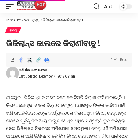
Aa
Font
Resizer
Odisha Hot News
>
ରାଜ୍ୟ
>
ଭିଜିଲାନ୍ସ ଜାଲରେ କିରାଣୀବାବୁ !
ରାଜ୍ୟ
ଭିଜିଲାନ୍ସ ଜାଲରେ କିରାଣୀବାବୁ !
0 Min Read
Odisha Hot News
Last updated: December 4, 2018 6:21 am
ଯାଜପୁର : ଭିଜିଲାନ୍ସ ଜାଲରେ ଜଣେ କୋଟିପତି କିରାଣୀ ଫସିଯାଇଛନ୍ତି ।
କିରାଣୀ ଜଣଙ୍କ ହେଲେ ଚିନ୍ମୟ ବେହୁରା । ଯାଜପୁର ଜିଲ୍ଲା କାଳିଆପାଣି
ଖଣି ଉପନିର୍ଦ୍ଦେଶକଙ୍କ କାର୍ଯ୍ୟଳୟରେ କିରାଣୀ ଥିବା ଚିନୟ ବେହୁରାଙ୍କ
ନାମରେ ପୂର୍ବରୁ ନିଜ ଆୟ ଠାରୁ ଯଥେଷ୍ଟ ଅଧିକ ସମ୍ପତ୍ତି ଠୁଳ କରିଥିବା
ନେଇ ଭିଜିଲାନସ ନିକଟରେ ଅଭିଯୋଗ ହୋଇଥିଲା। ତେଣୁ ଏହି ଅଭିଯୋଗ
ଆଧାରରେ ଆଜି ଭିଜିଲାନ୍ସ ୫ଟି ଟିମ୍ ଚିନୟ ବେହୁରାଙ୍କ କାଳିଆପାଣିସ୍ଥିତ