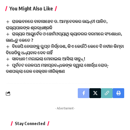
You Might Also Like
ରାଜଭବନରେ ବାବାସାହେବ ଡ. ଆମ୍ବେଦକର ଜୟନ୍ତୀ ପାଳିତ,
ରାଜ୍ୟପାଳଙ୍କ ଶ୍ରଦ୍ଧାଞ୍ଜଳି
ରାଜ୍ୟର ଆୟୁର୍ବେଦ ଓ ହୋମିଓପ୍ୟାଥି କ୍ୟାଡରର ଦରମାରେ ସଂଶୋଧନ,
ଜାଣନ୍ତୁ କେତେ ?
ବିଜେପି ନେତାଙ୍କୁ ଗୁପ୍ତ ନିର୍ଦ୍ଦେଶ, କିଏ କେଉଁଠି କେବେ ବି ନବୀନ କିମ୍ବା
ବିଜେଡିକୁ ଧନ୍ୟବାଦ ଦେବ ନାହିଁ
ସାବଧାନ ! ମଗାଇଲା ମୋବାଇଲ ଆସିଲା ସାବୁନ୍ !
ପୂର୍ବତଟ ରେଳପଥ ମହାପ୍ରବନ୍ଧକଙ୍କ ଦ୍ୱାରା ଖୋର୍ଦ୍ଧା ରୋଡ୍-
ଦଶପଲ୍ଲା ରେଳ ସେକ୍ସନ ନୀରିକ୍ଷଣ
- Advertisement -
Stay Connected