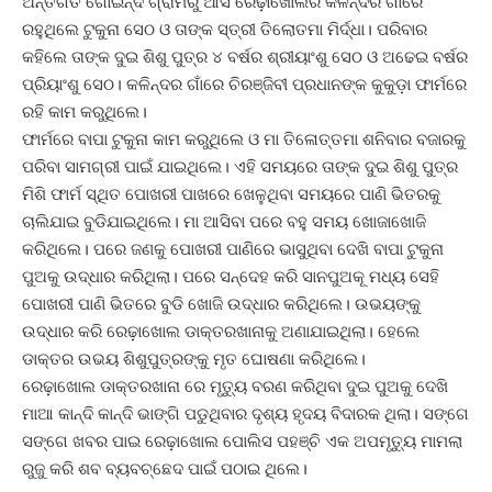
ଅନ୍ତର୍ଗତ ଗୋଇନ୍ଦ ଗ୍ରାମରୁ ଆସି ରେଢ଼ାଖୋଲର କଳିନ୍ଦର ଗାଁରେ
ରହୁଥିଲେ ଟୁକୁନା ସେଠ ଓ ତାଙ୍କ ସ୍ତ୍ରୀ ତିଲୋତମା ମିର୍ଦ୍ଧା। ପରିବାର
କହିଲେ ତାଙ୍କ ଦୁଇ ଶିଶୁ ପୁତ୍ର ୪ ବର୍ଷର ଶ୍ରୀୟାଂଶୁ ସେଠ ଓ ଅଢେଇ ବର୍ଷର
ପ୍ରିୟାଂଶୁ ସେଠ। କଳିନ୍ଦର ଗାଁରେ ଚିରଞ୍ଜିବୀ ପ୍ରଧାନଙ୍କ କୁକୁଡ଼ା ଫାର୍ମରେ
ରହି କାମ କରୁଥିଲେ।
ଫାର୍ମରେ ବାପା ଟୁକୁନା କାମ କରୁଥିଲେ ଓ ମା ତିଳୋତ୍ତମା ଶନିବାର ବଜାରକୁ
ପରିବା ସାମଗ୍ରୀ ପାଇଁ ଯାଇଥିଲେ। ଏହି ସମୟରେ ତାଙ୍କ ଦୁଇ ଶିଶୁ ପୁତ୍ର
ମିଶି ଫାର୍ମ ସ୍ଥିତ ପୋଖରୀ ପାଖରେ ଖେଳୁଥିବା ସମୟରେ ପାଣି ଭିତରକୁ
ଚାଲିଯାଇ ବୁଡିଯାଇଥିଲେ। ମା ଆସିବା ପରେ ବହୁ ସମୟ ଖୋଜାଖୋଜି
କରିଥିଲେ। ପରେ ଜଣକୁ ପୋଖରୀ ପାଣିରେ ଭାସୁଥିବା ଦେଖି ବାପା ଟୁକୁନା
ପୁଅକୁ ଉଦ୍ଧାର କରିଥିଲା। ପରେ ସନ୍ଦେହ କରି ସାନପୁଅକୂ ମଧ୍ୟ ସେହି
ପୋଖରୀ ପାଣି ଭିତରେ ବୁଡି ଖୋଜି ଉଦ୍ଧାର କରିଥିଲେ। ଉଭୟଙ୍କୁ
ଉଦ୍ଧାର କରି ରେଢ଼ାଖୋଲ ଡାକ୍ତରଖାନାକୁ ଅଣାଯାଇଥିଲା। ହେଲେ
ଡାକ୍ତର ଉଭୟ ଶିଶୁପୁତ୍ରଙ୍କୁ ମୃତ ଘୋଷଣା କରିଥିଲେ।
ରେଢ଼ାଖୋଲ ଡାକ୍ତରଖାନା ରେ ମୃତ୍ୟୁ ବରଣ କରିଥିବା ଦୁଇ ପୁଅକୁ ଦେଖି
ମାଆ କାନ୍ଦି କାନ୍ଦି ଭାଙ୍ଗି ପଡୁଥିବାର ଦୃଶ୍ୟ ହୃଦୟ ବିଦାରକ ଥିଲା। ସଙ୍ଗେ
ସଙ୍ଗେ ଖବର ପାଇ ରେଢ଼ାଖୋଲ ପୋଲିସ ପହଞ୍ଚି ଏକ ଅପମୃତ୍ୟୁ ମାମଲା
ରୁଜୁ କରି ଶବ ବ୍ୟବଚ୍ଛେଦ ପାଇଁ ପଠାଇ ଥିଲେ।