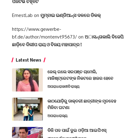
ପଜିଟିଭ ଚିହ୍ନଟ
ErnestLab
on
ମୁମ୍ବାଇ ଇଣ୍ଡିଆନ୍ସ ଦଳରେ ଡିକକ୍‌
https://www.gewerbe-
bf.de/author/montenvt95673/
on
ଅାସନ୍ତାକାଲି ବିଜେପି
ଛାଡ଼ିବେ ଦିଲୀପ ରାୟ ଓ ବିଜୟ ମହାପାତ୍ର !
Latest News
ଜେଲ୍ ଗଲେ ସରପଞ୍ଚ ଚାମେଲି,
ମାଜିଷ୍ଟ୍ରେଟଙ୍କ ନିକଟରେ ହାଜର ହେବେ
ଅପରାଧ
ରାଜନୀତି
ରାଜ୍ୟ
କାଠଯୋଡ଼ିରୁ ଡାକ୍ତରୀ ଛାତ୍ରୀଙ୍କ ମୃତଦେହ
ମିଳିବା ଘଟଣା
ଅପରାଧ
ରାଜ୍ୟ
ଡିଜି ପଦ ପାଇଁ ଦୁଇ ଓଡ଼ିଆ ଆଇପିଏସ୍