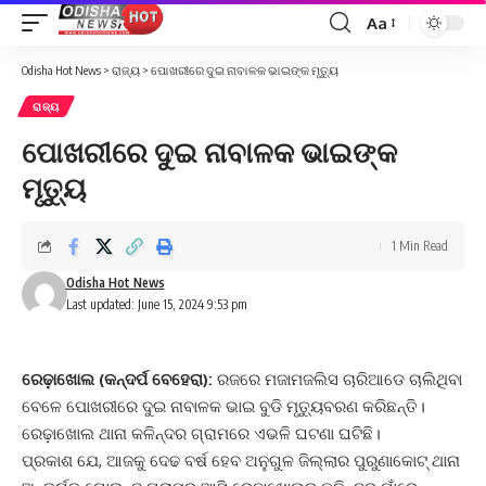
Aa
Font
Resizer
Odisha Hot News
>
ରାଜ୍ୟ
>
ପୋଖରୀରେ ଦୁଇ ନାବାଳକ ଭାଇଙ୍କ ମୃତ୍ୟୁ
ରାଜ୍ୟ
ପୋଖରୀରେ ଦୁଇ ନାବାଳକ ଭାଇଙ୍କ
ମୃତ୍ୟୁ
1 Min Read
Odisha Hot News
Last updated: June 15, 2024 9:53 pm
ରେଢ଼ାଖୋଲ (କନ୍ଦର୍ପ ବେହେରା):
ରଜରେ ମଜାମଜଲିସ ଚାରିଆଡେ ଚାଲିଥିବା
ବେଳେ ପୋଖରୀରେ ଦୁଇ ନାବାଳକ ଭାଇ ବୁଡି ମୃତ୍ୟୁବରଣ କରିଛନ୍ତି।
ରେଢ଼ାଖୋଲ ଥାନା କଳିନ୍ଦର ଗ୍ରାମରେ ଏଭଳି ଘଟଣା ଘଟିଛି।
ପ୍ରକାଶ ଯେ, ଆଜକୁ ଦେଢ ବର୍ଷ ହେବ ଅନୁଗୁଳ ଜିଲ୍ଲାର ପୁରୁଣାକୋଟ୍ ଥାନା