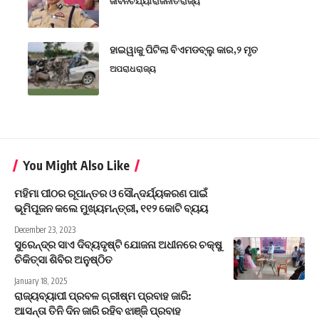
ଜୀବନଚର୍ଯ୍ୟା
ରାଜନୀତି
ରାଜ୍ୟ
ହାଇୱାକୁ ପିଟିଲା ବିଏମଡବ୍ଲୁ କାର,୨ ମୃତ
ଅପରାଧ
ରାଜ୍ୟ
You Might Also Like
ମହିମା ପୀଠର ରୂପାନ୍ତର ଓ ସୌନ୍ଦର୍ଯ୍ୟକରଣ ପାଇଁ
ଭୂମିପୂଜନ କଲେ ମୁଖ୍ୟମନ୍ତ୍ରୀ, ୧୧୨ କୋଟି ବ୍ୟୟ
December 23, 2023
ସୁରେନ୍ଦ୍ର ସାଏ ଦିବ୍ୟଦୃଷ୍ଟି ଯୋଜନା ଅଧୀନରେ ଚକ୍ଷୁ
ଚିକିତ୍ସା ଶିବିର ଅନୁଷ୍ଠିତ
January 18, 2025
ରାଜ୍ୟବ୍ୟାପୀ ପ୍ରବଳ ଗ୍ରୀଷ୍ମ ପ୍ରବାହ ଜାରି:
ଆସନ୍ତା ତିନି ଦିନ ଜାରି ରହିବ ଝାଞ୍ଜି ପ୍ରବାହ