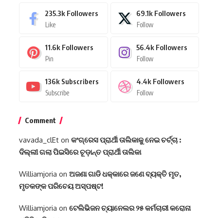
235.3k
Followers
69.1k
Followers
Like
Follow
11.6k
Followers
56.4k
Followers
Pin
Follow
136k
Subscribers
4.4k
Followers
Subscribe
Follow
Comment
vavada_clEt
on
କଂଗ୍ରେସ ପ୍ରାର୍ଥୀ ତାଲିକାକୁ ନେଇ ଚର୍ଚ୍ଚା :
ଦିଲ୍ଲୀ ଗଲା ପିଇସିରେ ଚୂଡ଼ାନ୍ତ ପ୍ରାର୍ଥୀ ତାଲିକା
Williamjoria
on
ଅଜଣା ଗାଡି ଧକ୍କାରେ ଜଣେ ବ୍ୟକ୍ତି ମୃତ,
ମୃତକଙ୍କ ପରିଚେୟ ଅସ୍ପଷ୍ଟ!
Williamjoria
on
ଟେଲିଭିଜନ ଚ୍ୟାନେଲର ୨୫ କର୍ମଚାରୀ କରୋନା