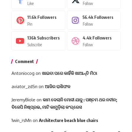
Like
Follow
11.6k
Followers
56.4k
Followers
Pin
Follow
136k
Subscribers
4.4k
Followers
Subscribe
Follow
Comment
Antoniocog
on
ଖାଇବା ପରେ କାହିଁକି ଖାଆନ୍ତି ମିଠା
aviator_zdSn
on
ଆଜିର ରାଶିଫଳ
JeremyBiole
on
କାମ ଦେଲାନି ମୋଦୀ ଯାଦୁ : ପଞ୍ଚମ ଥର ନବୀନ;
ବିଜେପି ନିଷ୍ପ୍ରଭ, ମାଟି କାମୁଡ଼ିଲା କଂଗ୍ରେସ
1win_rsMn
on
Architecture beach blue chairs