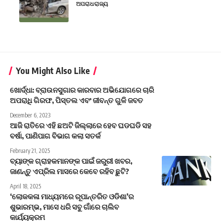
ଅପରାଧ
ରାଜ୍ୟ
You Might Also Like
ଖୋର୍ଦ୍ଧା: ବ୍ରାଉନସୁଗାର କାରବାର ଅଭିଯୋଗରେ ଚାରି
ଅପରାଧି ଗିରଫ, ପିସ୍ତଲ ଏବଂ ଜୀବନ୍ତ ଗୁଳି ଜବତ
December 6, 2023
ଆଜି ରାତିରେ ଏହି ଛଅଟି ଜିଲ୍ଲାରେ ହେବ ଘଡଘଡି ସହ
ବର୍ଷା, ପାଣିପାଗ ବିଭାଗ କଲା ସତର୍କ
February 21, 2025
ବ୍ୟାଙ୍କ ଗ୍ରାହକମାନଙ୍କ ପାଇଁ ଜରୁରୀ ଖବର,
ଜାଣନ୍ତୁ ଏପ୍ରିଲ ମାସରେ କେବେ ରହିବ ଛୁଟି?
April 18, 2025
‘ଲୋକକଳା ମାଧ୍ୟମରେ ରୂପାନ୍ତରିତ ଓଡିଶା’ର
ଶୁଭାରମ୍ଭ, ମାସେ ଧରି ସବୁ ଗାଁରେ ଚାଲିବ
କାର୍ଯ୍ୟକ୍ରମ