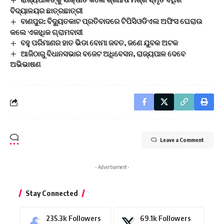
ବିଦ୍ୟାଳୟର ଛାତ୍ରଛାତ୍ରୀ
ବାଣପୁର: ବିଦ୍ୟୁତକାଟ ପ୍ରତିବାଦରେ ଟିପିସିଓଡିଏଲ ଅଫିସ ଘେରାଉ
କଲେ ଏକାଧିକ ଗ୍ରାମବାସୀ
ବହୁ ପରିମାଣର ହାତ ଭିଡା ବୋମା ଜବତ, ଜଣେ ଯୁବକ ଅଟକ
ଆଜିଠାରୁ ବିଧାନସଭାର ବଜେଟ ଅଧିବେସନ, ରାଜ୍ୟପାଳ ଦେବେ
ଅଭିଭାଷଣ
Leave a Comment
- Advertisement -
Stay Connected
235.3k
Followers
69.1k
Followers