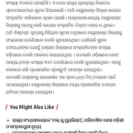
ସଂଖ୍ୟା ୨୦୫ରେ ପହଞ୍ଚିଛି। ଏ ନେଇ ରାଜ୍ୟ ସ୍ବାସ୍ଥ୍ୟ ବିଭାଗର
ଓ୍ବେବସାଇଟରେ ସୂଚନା ଦିଆଯାଇଛି। ଆଜି ମୟୂରଭଞ୍ଜ ଜିଲ୍ଲା କରୋନା
ସଂକ୍ରମିତ ତାଲିକାରେ ସ୍ଥାନ ପାଇଛି। ଉଲ୍ଲେଖଯୋଗ୍ୟ, ମୟୂରଭଞ୍ଜ
ଜିଲ୍ଲାରୁ ଆଗରୁ କେହି କ‌ରୋନା ସଂକ୍ରମିତ ଚିହ୍ନଟ ହୋଇ ନ ଥିଲେ।
ଅତି ବିଶ୍ବସ୍ତ ସୂତ୍ରରୁ ମିଳିଥିବା ସୂଚନା ଅନୁସାରେ ମୟୂରଭଞ୍ଜ ଜିଲ୍ଲାକୁ
ସଂକ୍ରମଣ ଡେଇଁପାରେ ବୋଲି କୁହାଯାଉଥିଲା। ସେହିଭଳି ସୁରତ
ଫେରନ୍ତାଙ୍କ ଯୋଗୁଁ ଗଞ୍ଜାମ ଜିଲ୍ଲାରେ ସଂକ୍ରମିତଙ୍କ ସଂଖ୍ୟା
ବଢ଼ିପାରେ ବୋଲି ଆକଳନ କରାଯାଉଥିଲା । ଗତକାଲି ଓଡ଼ିଶାରେ ମୋଟ
ଆକ୍ରାନ୍ତଙ୍କ ସଂଖ୍ୟା ୨୦୦ ଡେଇଁପାରେ ବୋଲି କୁହାଯାଉଥିଲା। ଏହାକୁ
ନଜରରେ ରଖି ପ୍ରଶାସନିକ ପ୍ରସ୍ତୁତି ଆରମ୍ଭ ହୋଇଥିଲା।
ଗତକାଲି ଗଞ୍ଜାମକୁ ରାଜଧାନୀର ଏକ ସ୍ବତନ୍ତ୍ର ଟିମ୍ ତଦାରଖ ପାଇଁ
ପଠାଯାଇଥିଲା। ମୟୂରଭଞ୍ଜ ଜିଲ୍ଲାରେ ମଧ୍ୟ ପ୍ରଶାସନିକ ତନାଘନା
ରାତିରେ ଆରମ୍ଭ ହୋଇଥିଲା।
You Might Also Like
ରାଜ୍ୟ ସଂଗ୍ରହାଳୟରେ ‘ମଲ୍‌ ରୁ ମ୍ୟୁଜିୟମ୍‌’, ପରିବେଷିତ ହେଲା ଓଡ଼ିଶୀ
ଓ ସମ୍ବଲପୁରୀ ନୃତ୍ୟ
ରାଜ୍ୟପାଳଙ୍କୁ ସାକ୍ଷାତ କଲେ ଶ୍ରୀହର୍ଷ ମିଶ୍ର ସ୍ମୃତି ବିଧିର