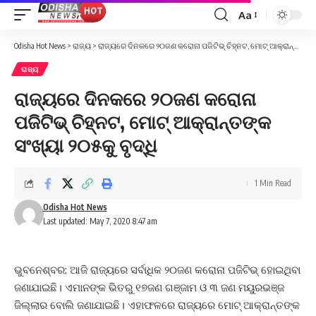
Aa
Font
Resizer
Odisha Hot News
>
ରାଜ୍ୟ
>
ରାଜ୍ୟରେ ଦିନକରେ ୨୦ଜଣ କରୋନା ପଜିଟିଭ୍ ଚିହ୍ନଟ, ମୋଟ୍ ଆକ୍ରାନ୍ତଙ୍କ ସଂଖ୍ୟା ୨୦୫କୁ ବୃଦ୍ଧି
ରାଜ୍ୟ
ରାଜ୍ୟରେ ଦିନକରେ ୨୦ଜଣ କରୋନା
ପଜିଟିଭ୍ ଚିହ୍ନଟ, ମୋଟ୍ ଆକ୍ରାନ୍ତଙ୍କ
ସଂଖ୍ୟା ୨୦୫କୁ ବୃଦ୍ଧି
1 Min Read
Odisha Hot News
Last updated: May 7, 2020 8:47 am
ଭୁବନେଶ୍ବର: ଆଜି ରାଜ୍ୟରେ ସର୍ବାଧିକ ୨୦ଜଣ କରୋନା ପଜିଟିଭ୍ ହୋଇଥିବା
ଜଣାଯାଇଛି। ଏମାନଙ୍କ ଭିତରୁ ୧୭ଜଣ ଗଞ୍ଜାମ ଓ ୩ ଜଣ ମୟୁରଭଞ୍ଜ
ଜିଲ୍ଲାର ବୋଲି ଜଣାଯାଇଛି। ଏହାଫଳରେ ରାଜ୍ୟରେ ମୋଟ୍ ଆକ୍ରାନ୍ତଙ୍କ