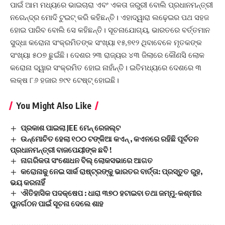
ପାଇଁ ଆମ ମଧ୍ୟରେ ଭାଇଚାରା ଏବଂ ଏକତା ଜରୁରୀ ବୋଲି ପ୍ରଧାନମନ୍ତ୍ରୀ
ନରେନ୍ଦ୍ର ମୋଦି ଟୁଇଟ୍‌ କରି କହିଛନ୍ତି। ଏହାଦ୍ୱାରା ଲଢ଼େଇର ପଥ ସହଜ
ହୋଇ ପାରିବ ବୋଲି ସେ କହିଛନ୍ତି। ସୂଚନାଯୋଗ୍ୟ, ଭାରତରେ ବର୍ତ୍ତମାନ
ସୁଦ୍ଧା କରୋନା ସଂକ୍ରମିତଙ୍କ ସଂଖ୍ୟା ୧୫,୭୧୨ ଥିବାବେଳେ ମୃତକଙ୍କ
ସଂଖ୍ୟା ୫୦୭ ଛୁଇଁଛି। ଦେଶର ୨୩ ରାଜ୍ୟର ୪୩ ଜିଲାରେ କୌଣସି ଲୋକ
କରୋନା ଦ୍ୱାର ସଂକ୍ରମିତ ହୋଇ ନାହାଁନ୍ତି। ଇତିମଧ୍ୟରେ ଦେଶରେ ୩
ଲକ୍ଷ ୮୬ ହଜାର ୭୯୧ ଟେଷ୍ଟ୍‌ ହୋଇଛି।
You Might Also Like
ପ୍ରକାଶ ପାଇଲା JEE ମେନ୍ ରେଜଲ୍ଟ
ଉନ୍ମୋଚିତ ହେଲା ୧୦୦ ଟଙ୍କିଆ କଏନ୍ , କଏନରେ ରହିଛି ପୂର୍ବତନ
ପ୍ରଧାନମନ୍ତ୍ରୀ ବାଜପେୟୀଙ୍କ ଛବି !
ନାଗରିକତା ସଂଶୋଧନ ବିଲ୍‌ ଲୋକସଭାରେ ଆଗତ
କରୋନାକୁ ନେଇ ସାର୍କ ରାଷ୍ଟ୍ରଙ୍କୁ ଭାରତର ବାର୍ତ୍ତା: ପ୍ରସ୍ତୁତ ରୁହ,
ଭୟ କରନାହିଁ
ଐତିହାସିକ ପଦକ୍ଷେପ : ଧାରା ୩୭୦ ହଟାଇବା ତଥା ଜମ୍ମୁ-କଶ୍ମୀର
ପୁନର୍ଗଠନ ପାଇଁ ସୂଚନା ଦେଲେ ଶାହ