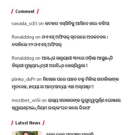
Comment
vavada_scEt
on
କଟକର ଏସ୍‌ସିବିକୁ ଆସିବେ ଜଗା-ବଳିଆ
Ronalddog
on
ଓଏଏସ୍‌ ଅଫିସର୍‌ ସ୍ତରରେ ଅଦଳବଦଳ :
ବଦଳିଲେ ୧୨ ଓଏଏସ୍‌ ଅଫିସର୍‌
Ronalddog
on
ଆସନ୍ତା ଜାନୁୟାରୀ ୩୧ରେ ଓଡ଼ିଶା ଆସୁଛନ୍ତି
ଦିଲ୍ଲୀ ମୁଖ୍ୟମନ୍ତ୍ରୀ ଅରବିନ୍ଦ କେଜ୍ରିୱାଲ !
plinko_dsPr
on
ନିଖୋକ ପରେ ପାହଡ ତଳୁ ମିଳିଲା ନାବାଳିକାଙ୍କ
ମୃତଦେହ, ହତ୍ୟା ନା ଆତ୍ମହତ୍ୟା ଏହା ଅସ୍ପଷ୍ଟ !
mostbet_vnSi
on
ରାଜ୍ୟ ସରକାରଙ୍କ ଗୁରୁତ୍ୱପୂର୍ଣ୍ଣ ଘୋଷଣା:
କ୍ୱାରାଣ୍ଟାଇନ୍‌ ନିୟମ ଉଲ୍ଲଂଘନ କଲେ ଗିରଫ
Latest News
ଜେଲ୍ ଗଲେ ସରପଞ୍ଚ ଚାମେଲି,