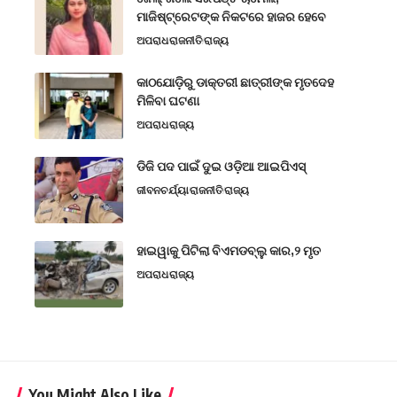
ମାଜିଷ୍ଟ୍ରେଟଙ୍କ ନିକଟରେ ହାଜର ହେବେ
ଅପରାଧ
ରାଜନୀତି
ରାଜ୍ୟ
କାଠଯୋଡ଼ିରୁ ଡାକ୍ତରୀ ଛାତ୍ରୀଙ୍କ ମୃତଦେହ
ମିଳିବା ଘଟଣା
ଅପରାଧ
ରାଜ୍ୟ
ଡିଜି ପଦ ପାଇଁ ଦୁଇ ଓଡ଼ିଆ ଆଇପିଏସ୍
ଜୀବନଚର୍ଯ୍ୟା
ରାଜନୀତି
ରାଜ୍ୟ
ହାଇୱାକୁ ପିଟିଲା ବିଏମଡବ୍ଲୁ କାର,୨ ମୃତ
ଅପରାଧ
ରାଜ୍ୟ
You Might Also Like