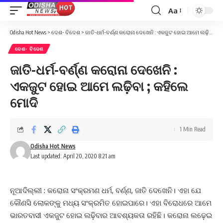
Aa
Font
Resizer
Odisha Hot News
>
ଦେଶ- ବିଦେଶ
>
ଜାତି-ଧର୍ମ-ବର୍ଣ୍ଣ କରୋନା ଦେଖେନି : ଏକଜୁଟ ହୋଇ ଆମେ ଲଢ଼ିବା ; କହିଲେ ମୋଦି
ଦେଶ- ବିଦେଶ
ଜାତି-ଧର୍ମ-ବର୍ଣ୍ଣ କରୋନା ଦେଖେନି :
ଏକଜୁଟ ହୋଇ ଆମେ ଲଢ଼ିବା ; କହିଲେ
ମୋଦି
1 Min Read
Odisha Hot News
Last updated: April 20, 2020 8:21 am
ନୂଆଦିଲ୍ଲୀ : କରୋନା ସଂକ୍ରମଣ ଧର୍ମ, ବର୍ଣ୍ଣ, ଜାତି ଦେଖେନି। ଏହା ଯେ
କୌଣସି ଲୋକଙ୍କୁ ମଧ୍ୟ ସଂକ୍ରମିତ ହୋଇପାରେ। ଏହା ବିରୋଧରେ ଆମେ
ଭାରତବାସୀ ଏକଜୁଟ ହୋଇ ଲଢ଼ିବାର ଆବଶ୍ୟକତା ରହିଛି। କରୋନା ଲଢ଼େଇ