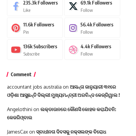
235.3k
Followers
69.1k
Followers
Like
Follow
11.6k
Followers
56.4k
Followers
Pin
Follow
136k
Subscribers
4.4k
Followers
Subscribe
Follow
Comment
accountant jobs australia
on
ଆସନ୍ତା ଜାନୁୟାରୀ ୩୧ରେ
ଓଡ଼ିଶା ଆସୁଛନ୍ତି ଦିଲ୍ଲୀ ମୁଖ୍ୟମନ୍ତ୍ରୀ ଅରବିନ୍ଦ କେଜ୍ରିୱାଲ !
Angelothini
on
ଲକ୍‌ଡାଉନରେ କୌଣସି କୋହଳ କରାଯିବନି:
କେଜରିଓ୍ବାଲ
JamesCax
on
ସ୍ବାଧୀନତା ଦିବସକୁ ନକ୍ସଲଙ୍କ ବିରୋଧ