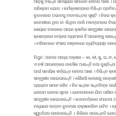
ଆଡ଼କୁ ବିଭିନ୍ନ ସମସ୍ୟାର ସମାଧାନ ହେବାର ଆଶା । ପ
ପରିଶ୍ରମ ଯୋଗ । କର୍ମକ୍ଷେତ୍ରରେ ବିଭିନ୍ନ ପ୍ରତି
ବୁଝାମଣାର ଅଭାବରୁ ମତମତାନ୍ତର ସୃଷ୍ଟି । ନିଜର କ୍
କଚେରୀରେ ଥିବା ବା ·ଲିଥିବା ମାଲି ମକଦ୍ଦମାରେ ବିଜ
ଶେୟାର ବଜାରରେ ଆପଣ କ୍ଷତିର ସମ୍ମୁଖୀନ ହୋଇପାର
କ୍ଷେତ୍ରରେ ନମ୍ରତା ବ୍ୟବହାର ହିଁ ଆପଣଙ୍କୁ ଲାଭାନ୍
। ମହିଳାମାନେ ସଂସାର ଜଞ୍ଜାଳରେ ବ୍ୟତିବ୍ୟସ୍ତ ହେବେ
ମିଥୁନ : (ନାମର ଆଦ୍ୟ ଅକ୍ଷର – କା, କୀ, କୁ, ଘ, ଙ, 
ଏ ବର୍ଷ ଆପଣଙ୍କର ମାନସିକ ଅଶାନ୍ତି ତଥା ଦୁଶ୍ଚିନ୍ତ
ପାଇଁ ସାମୟିକ ଖର୍ଚ୍ଚାନ୍ତ ହେବାର ଆଶା । ବିଭିନ୍ନ 
ସମ୍ମୁଖୀନ ହୋଇପାରନ୍ତି । କୌଣସି କାରଣରୁ ପଡ଼ୋଶୀ
ପ୍ରାୟତଃ ସମାନ ରହିବ । ନିଜ ସନ୍ତାନ ସନ୍ତତିଙ୍କ ପାଇ
ଧନାଗମ ହେବାର ସୂଚନା । ଯାନବାହନରେ ଯିବା ଆସିବା
ସମ୍ମୁଖୀନ ହୋଇପାରନ୍ତି । କଥାବାର୍ତ୍ତାରେ ସଂଯମତା
ମଧ୍ୟରେ ଉତ୍ତମ ବୁଝାମଣା ରକ୍ଷାକରିବା ଉଚିତ । ବ
ସ୍ୱାର୍ଥପର ହୋଇପାରନ୍ତି । ·କିରିରେ ପଦୋନ୍ନତି ଯୋଗ ର