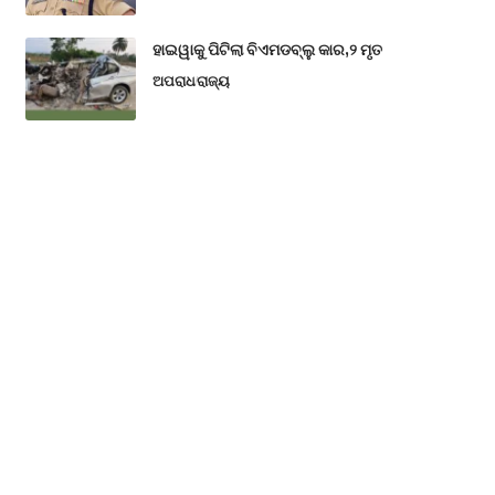
ହାଇୱାକୁ ପିଟିଲା ବିଏମଡବ୍ଲୁ କାର,୨ ମୃତ
ଅପରାଧ
ରାଜ୍ୟ