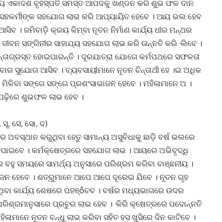
୍ୟ ଏକାଦଶ ବୃହସ୍ପତି ସମସ୍ତ ଆପଦକୁ ଖଣ୍ଡନ କରି ଶୁଭ ଫଳ ଦାନ
େ ସହକର୍ମୀଙ୍କ ସହଯୋଗ ଲାଭ କରି ଆପ୍ୟାୟିତ ହେବେ । ଆୟ ଭଲ ହେବ
ବ । ଜମିବାଡ଼ି କ୍ରୟ କିମ୍ବା ନୂତନ ନିର୍ମାଣ କାର୍ଯ୍ୟ ଧୀର ମନ୍ଥର
ଜୀବନ ସଙ୍ଗିନୀର ସାହାଯ୍ୟ ସହଯୋଗ ଲାଭ କରି ଉନ୍ନତି କରି ·ଲିବେ ।
ଚିନ୍ତାଗ୍ରସ୍ତ ହୋଇପାରନ୍ତି । ଦୂରଯାତ୍ରା ଯୋଗେ କର୍ମପଥରେ ସଫଳତା
ାର ସୁଯୋଗ ଆସିବ । ବ୍ୟବସାୟୀମାନେ ନୂତନ ଚିନ୍ତାର୍ଥୀ ହେ ।ଇ ଅଧିକ
ତା ମିଳିବା ସଙ୍ଗେ ସଙ୍ଗେ ପ୍ରଶଂସାଭାଜନ ହେବେ । ମହିଳାମାନେ ଅ ।
଼ାପଢ଼ିରେ ଶୁଭଫଳ ଲାଭ ହେବ ।
 ସୂ, ସେ, ସୋ, ଦ)
 ଅବସ୍ଥାନ କରୁଥିବା ହେତୁ ସାମାନ୍ୟ ଅସୁବିଧାକୁ ଛାଡ଼ି ବର୍ଷ ଭଲରେ
ି ପାଇବେ । କର୍ମକ୍ଷେତ୍ରରେ ସହଯୋଗ ଲାଭ । ଆୟରେ ଅଭିବୃଦ୍ଧି
ର ବହୁ ସମୟରେ ସାମର୍ଥ୍ୟ ଅନୁସାରେ ପରିଶ୍ରମ କରିବା ବାଞ୍ଛନୀୟ ।
 ଭାଜନ ହେବେ । ଶତ୍ରୁମାନେ ଆପେ ଆପେ ଦୂରେଇ ଯିବେ । ନୂତନ ଗୃହ
ିଥିବା କାର୍ଯ୍ୟ ଶେଷରେ ପହଞ୍ôଚବ । ବର୍ଷର ମଧ୍ୟଭାଗରେ ଉଦର
ିଶ୍ରମାନୁସାରେ ପ୍ରଚୁର ଲାଭ ହେବ । ·କିରି କ୍ଷେତ୍ରରେ ପଦୋନ୍ନତି
 ମହିଳାମାନେ ନୂତନ ବନ୍ଧୁ ଲାଭ କରିବା ସହିତ ହସ ଖୁସିରେ ଦିନ କାଟିବେ ।