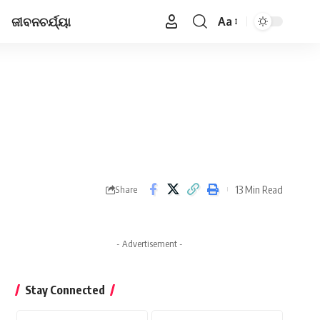
ଜୀବନଚର୍ଯ୍ୟା
Aa
Font
Resizer
13 Min Read
Share
- Advertisement -
Stay Connected