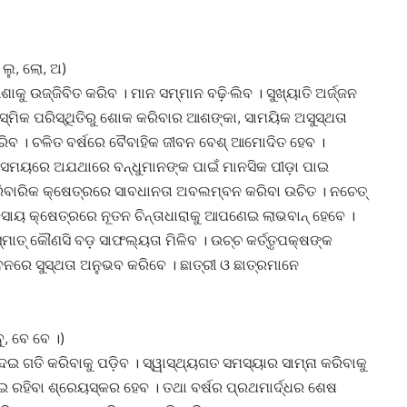
 ଲୁ, ଲୋ, ଅ)
ୁ ଉଜ୍ଜିବିତ କରିବ । ମାନ ସମ୍ମାନ ବଢ଼ି·ଲିବ । ସୁଖ୍ୟାତି ଅର୍ଜ୍ଜନ
ସ୍ମିକ ପରିସ୍ଥିତିରୁ ଶୋକ କରିବାର ଆଶଙ୍କା, ସାମୟିକ ଅସୁସ୍ଥତା
ରିବ । ଚଳିତ ବର୍ଷରେ ବୈବାହିକ ଜୀବନ ବେଶ୍ ଆମୋଦିତ ହେବ ।
େକ ସମୟରେ ଅଯଥାରେ ବନ୍ଧୁମାନଙ୍କ ପାଇଁ ମାନସିକ ପୀଡ଼ା ପାଇ
ାରିବାରିକ କ୍ଷେତ୍ରରେ ସାବଧାନତା ଅବଲମ୍ବନ କରିବା ଉଚିତ । ନଚେତ୍
ସାୟ କ୍ଷେତ୍ରରେ ନୂତନ ଚିନ୍ତାଧାରାକୁ ଆପଣେଇ ଲାଭବାନ୍ ହେବେ ।
ମାତ୍ କୌଣସି ବଡ଼ ସାଫଲ୍ୟତା ମିଳିବ । ଉଚ୍ଚ କର୍ତ୍ତୃପକ୍ଷଙ୍କ
ବନରେ ସୁସ୍ଥତା ଅନୁଭବ କରିବେ । ଛାତ୍ରୀ ଓ ଛାତ୍ରମାନେ
ୁ, ବେ ବେ ।)
ଇ ଗତି କରିବାକୁ ପଡ଼ିବ । ସ୍ୱାସ୍ଥ୍ୟଗତ ସମସ୍ୟାର ସାମ୍ନା କରିବାକୁ
େଇ ରହିବା ଶ୍ରେୟସ୍କର ହେବ । ତଥା ବର୍ଷର ପ୍ରଥମାର୍ଦ୍ଧର ଶେଷ