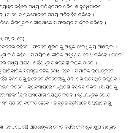
ଅବ୍ୟାହତ ରହିଲେ ମଧ୍ୟ ପରିଶ୍ରମର ପରିମାଣ ବୃଦ୍ଧିପାଇବ ।
ବେ । ଆମୋଦ ପ୍ରମୋଦରେ ସମୟ ଅତିବାହିତ କରିବେ ।
ରତିଯୋଗିତାମୂଳକ ପରୀକ୍ଷାରେ ସାଫଲ୍ୟତା ଅର୍ଜ୍ଜନ କରିବେ ।
ଧ, ଫ, ଦ, ମେ)
ି ବଳବତ୍ତର ରହିବେ । ଫଳରେ ଶୁଭଠାରୁ ଅଶୁଭ ଫଳାଧିକ୍ୟ ଆଶଙ୍କା ।
ିନ୍ତା ଜାରି ରହିବ । ସାମୟିକ ଶାରୀରିକ ଅସୁସ୍ଥତା ବୋଧ କରିବେ । ମନର
ଇଲେ ମଧ୍ୟ ଅଯଥା ଖର୍ଚ୍ଚାନ୍ତ ଋଣଗ୍ରାହୀ କରାଇ ପାରେ ।
୍ତୁ ପାରିବାରିକ ସମସ୍ୟା ଜଟିଳ ବୋଧ ହେବ । ସାମାଜିକ କ୍ଷେତ୍ରରେ
୍ତା ବିନିମୟରୁ ହୁଏତ କୋର୍ଟକଚେରୀକୁ ଯିବା ପରି ପରିସ୍ଥିତି ଉପୁଯିବ ।
ନୁଭବ କରିବେ । ବ୍ୟବସାୟରେ ମନ୍ଥରତା ବିଚଳିତ କରିବ । ଆୟଠାରୁ
ତ୍ରରେ ସହକର୍ମୀଙ୍କ ଅସଯୋଗ ବ୍ୟଥିତ କରିବ । ସ୍ଥାନାନ୍ତର ଯୋଗ
ଗତ ସମସ୍ୟାରେ ବିଚଳିତ ହେବେ । ଛାତ୍ରଛାତ୍ରୀମାନେ ଅଧ୍ୟାପନାରୁ
େ, ଖୋ, ଗା, ଗୀ) ଆପଣଙ୍କର ଚଳିତ ବର୍ଷର ଫଳ ଶୁଭାଶୁଭ ମିଶ୍ରିତ