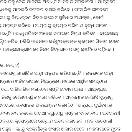
ରିବାରକୁ ନେଇ ମାନସିକ ଅଶାନ୍ତି ଆସିବାର ସମ୍ଭାବନା । ଯାତ୍ରାରେ
ବନ୍ଧକକୁ ପାରକରି ସଫଳତା ହାସଲ କରିବେ । ସାଂସାରିକ ଜୀବନରେ
ରୋଧକୁ ନିୟନ୍ତ୍ରଣ ବିହୀନ କଲେ ଅସୁବିଧାର ଆଶଙ୍କା, କୋର୍ଟ
ୟ ପ୍ରାପ୍ତ କରିବେ । ଆୟଠାରୁ ବ୍ୟୟର ପରିମାଣ ବୃଦ୍ଧି ପାଇବ ।
ନ୍ତି । ବନ୍ଧୁପରିଜନ ଅନେକ ସମୟରେ ନିରାଶ କରିବେ । ବ୍ୟବସାୟ
ୱିତ କରିବ । ·କିରି ଜୀବନରେ କର୍ତ୍ତୃପକ୍ଷଙ୍କ କ୍ରୋଧର ଶିକାର ହେବେ
 । ଛାତ୍ରଛାତ୍ରୀମାନେ ନିଜର ଜିଦ୍ଖୋର ପଣରୁ କ୍ଷତିରେ ପଡ଼ିବେ ।
କେ, କୋ, ହ)
ା କାରଣରୁ ଶାରୀରିକ ପୀଡ଼ା ଅନୁଭବ କରିପାରନ୍ତି । ଉଦରଗତ ପୀଡ଼ା
କ୍ଷେତ୍ରରେ ଖର୍ଚ୍ଚ ଉପରେ ନିୟନ୍ତ୍ରଣ ନରଲେ ଆର୍ଥିକ ସମସ୍ୟାର
 ତଥା ପାରିବାରିକ ମତାନ୍ତର ସୃଷ୍ଟି ହେବାର ଆଶା । ଆୟବ୍ୟୟ
ଁ ନିଜକୁ ଗୌରବାନ୍ୱିତ ମନେ କରିବେ । ଅକସ୍ମାତ୍ କୌଣସି ସୂତ୍ରରୁ
 ସମୟରେ ସାବଧାନତା ଅବଲମ୍ବନ କରଣୀୟ । ଅନ୍ୟଥା ଦୁର୍ଘଟଣାର
 ଅବଲମ୍ବନ ନକଲେ ଅଯଥା ଦ୍ୱନ୍ଦ୍ୱ ସୃଷ୍ଟିର ସମ୍ଭାବନା । ପତିପତ୍ନୀ
୍ୟବସାୟ କ୍ଷେତ୍ରରେ ଉତ୍ଥାନ ପତନ ଲାଗିରହିବ । ନିଜ ସହଯୋଗୀ
ହୁଛି । କିନ୍ତୁ ସହକର୍ମୀଙ୍କ ହିଂସାର ଶିକାର ହେବେ । ମହିଳାମାନେ ନୂତନ