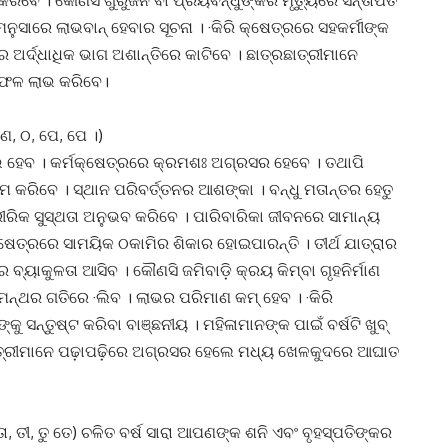
 କରିବେ । କୌଣସି ଗୁରୁଜନ ବା ପ୍ରିୟବନ୍ଧୁଙ୍କର ମୃତ୍ୟୁରେ ସନ୍ତାପିତ
ୁସାରେ ଲାଭବାନ୍ ହେବାର ସୂଚନା । ·କିରି କ୍ଷେତ୍ରରେ ସହକର୍ମୀଙ୍କ
ଅର୍ଦ୍ଧାଧିକ ଭାଗ ଅଶାନ୍ତିରେ କାଟିବେ । ଛାତ୍ରଛାତ୍ରୀମାନେ
 ଫଳ ଲାଭ କରିବେ।
ଣ, ଠ, ପେ, ପେ ।)
ଭ ହେବ । କର୍ମକ୍ଷେତ୍ରରେ କ୍ରମଶଃ ଅଗ୍ରସର ହେବେ । ତଥାପି
ମ କରିବେ । ସ୍ଥାନ ପରିବର୍ତ୍ତନର ଆଶଙ୍କା । ବନ୍ଧୁ ମତାନ୍ତର ହେତୁ
ରିକ ସୁସ୍ଥତା ଅନୁଭବ କରିବେ । ପାରିବାରିକା ଜୀବନରେ ସାମାନ୍ୟ
୍ମକ୍ଷେତ୍ରରେ ସାମୟିକ ଠକାମିର ଶିକାର ହୋଇପାରନ୍ତି । ତୀର୍ଥ ଯାତ୍ରାର
ବ୍ୟାକୁଳତା ଆସିବ । କୌଣସି ଜମିବାଡ଼ି କ୍ରୟ କିମ୍ବା ଗୃହନିର୍ମାଣ
 ମନ୍ଥର ଗତିରେ ·ଲିବ । ଲାଭର ପରିମାଣ କମ୍ ହେବ । ·କିରି
କୁ ସନ୍ତୁଷ୍ଟ କରିବା ବାଞ୍ଛନୀୟ । ମହିଳାମାନଙ୍କ ପାଇଁ ବର୍ଷଟି ଖୁବ୍
ଛାତ୍ରୀମାନେ ପଢ଼ାପଢ଼ିରେ ଅଗ୍ରସର ହେଲେ ମଧ୍ୟ ଖେଳକୁଦରେ ଆଘାତ
ତା, ତୀ, ତୁ ତେ) ଚଳିତ ବର୍ଷ ସାରା ଆପଣଙ୍କ ଶନି ଏବଂ ବୃହସ୍ପତିଙ୍କର