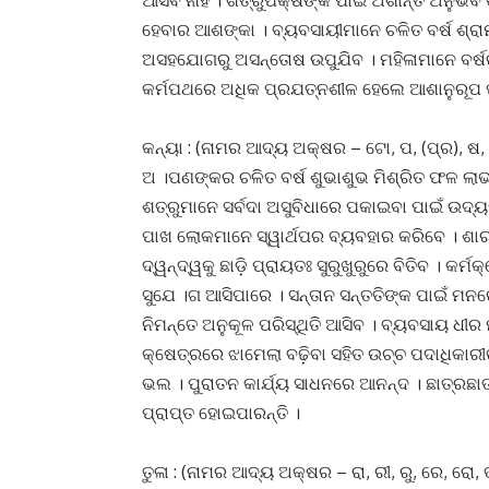
ଆସିବ ନାହିଁ । ଶତ୍ରୁପକ୍ଷଙ୍କ ପାଇଁ ଅଶାନ୍ତି ଅନୁଭବ
ହେବାର ଆଶଙ୍କା । ବ୍ୟବସାୟୀମାନେ ଚଳିତ ବର୍ଷ ଶ୍ରାମନ
ଅସହଯୋଗରୁ ଅସନ୍ତୋଷ ଉପୁଯିବ । ମହିଳାମାନେ ବର୍ଷର 
କର୍ମପଥରେ ଅଧିକ ପ୍ରଯତ୍ନଶୀଳ ହେଲେ ଆଶାନୁରୂପ
କନ୍ୟା : (ନାମର ଆଦ୍ୟ ଅକ୍ଷର – ଟୋ, ପ, (ପ୍ର), ଷ, 
ଅ ।ପଣଙ୍କର ଚଳିତ ବର୍ଷ ଶୁଭାଶୁଭ ମିଶ୍ରିତ ଫଳ ଲା
ଶତ୍ରୁମାନେ ସର୍ବଦା ଅସୁବିଧାରେ ପକାଇବା ପାଇଁ ଉଦ୍ୟ
ପାଖ ଲୋକମାନେ ସ୍ୱାର୍ଥପର ବ୍ୟବହାର କରିବେ । ଶାରୀ
ଦ୍ୱନ୍ଦ୍ୱକୁ ଛାଡ଼ି ପ୍ରାୟତଃ ସୁରୁଖୁରୁରେ ବିତିବ । କର
ସୁଯେ ।ଗ ଆସିପାରେ । ସନ୍ତାନ ସନ୍ତତିଙ୍କ ପାଇଁ ମନରେ 
ନିମନ୍ତେ ଅନୁକୂଳ ପରିସ୍ଥିତି ଆସିବ । ବ୍ୟବସାୟ ଧୀର
କ୍ଷେତ୍ରରେ ଝାମେଲା ବଢ଼ିବା ସହିତ ଉଚ୍ଚ ପଦାଧିକାରୀଙ୍
ଭଲ । ପୁରାତନ କାର୍ଯ୍ୟ ସାଧନରେ ଆନନ୍ଦ । ଛାତ୍ର
ପ୍ରାପ୍ତ ହୋଇପାରନ୍ତି ।
ତୁଳା : (ନାମର ଆଦ୍ୟ ଅକ୍ଷର – ରା, ରୀ, ରୁ, ରେ, ରୋ, 