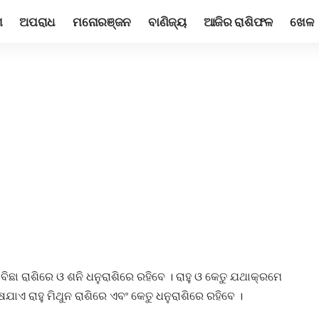
ଶ
ଅପରାଧ
ମନୋରଞ୍ଜନ
ବାଣିଜ୍ୟ
ଆଜିର ରାଶିଫଳ
ଖେଳ
ିଛା ରାଶିରେ ଓ ଶନି ଧନୁରାଶିରେ ରହିବେ । ରାହୁ ଓ କେତୁ ଯଥାକ୍ରମେ
େଷଯାଏ ରାହୁ ମିଥୁନ ରାଶିରେ ଏବଂ କେତୁ ଧନୁରାଶିରେ ରହିବେ ।