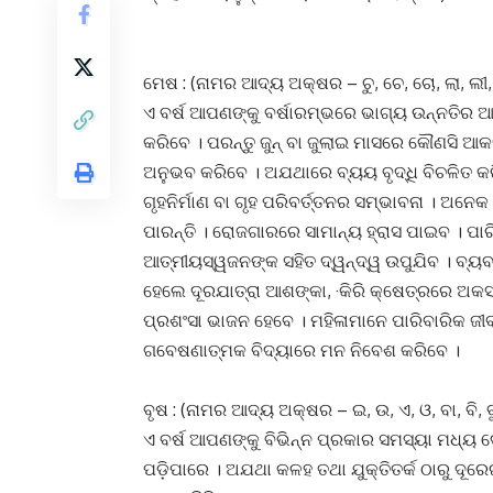
ମେଷ : (ନାମର ଆଦ୍ୟ ଅକ୍ଷର – ଚୁ, ଚେ, ଚୋ, ଲା, ଲୀ,
ଏ ବର୍ଷ ଆପଣଙ୍କୁ ବର୍ଷାରମ୍ଭରେ ଭାଗ୍ୟ ଉନ୍ନତିର ଆଶାକ
କରିବେ । ପରନ୍ତୁ ଜୁନ୍ ବା ଜୁଲାଇ ମାସରେ କୌଣସି ଆକ
ଅନୁଭବ କରିବେ । ଅଯଥାରେ ବ୍ୟୟ ବୃଦ୍ଧି ବିଚଳିତ କ
ଗୃହନିର୍ମାଣ ବା ଗୃହ ପରିବର୍ତ୍ତନର ସମ୍ଭାବନା । ଅନ
ପାରନ୍ତି । ରୋଜଗାରରେ ସାମାନ୍ୟ ହ୍ରାସ ପାଇବ । ପ
ଆତ୍ମୀୟସ୍ୱଜନଙ୍କ ସହିତ ଦ୍ୱନ୍ଦ୍ୱ ଉପୁଯିବ । ବ୍ୟବ
ହେଲେ ଦୂରଯାତ୍ରା ଆଶଙ୍କା, ·କିରି କ୍ଷେତ୍ରରେ ଅକସ୍
ପ୍ରଶଂସା ଭାଜନ ହେବେ । ମହିଳାମାନେ ପାରିବାରିକ ଜୀ
ଗବେଷଣାତ୍ମକ ବିଦ୍ୟାରେ ମନ ନିବେଶ କରିବେ ।
ବୃଷ : (ନାମର ଆଦ୍ୟ ଅକ୍ଷର – ଇ, ଉ, ଏ, ଓ, ବା, ବି, ବ
ଏ ବର୍ଷ ଆପଣଙ୍କୁ ବିଭିନ୍ନ ପ୍ରକାର ସମସ୍ୟା ମଧ୍ୟ ଦେ
ପଡ଼ିପାରେ । ଅଯଥା କଳହ ତଥା ଯୁକ୍ତିତର୍କ ଠାରୁ ଦୂର