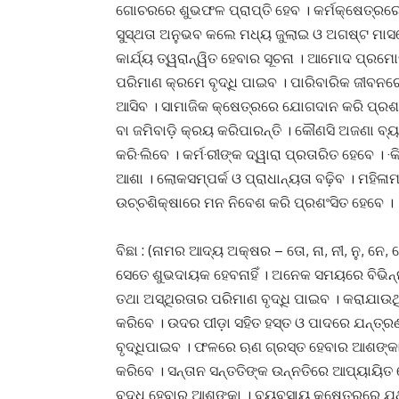
ଗୋଚରରେ ଶୁଭଫଳ ପ୍ରାପ୍ତି ହେବ । କର୍ମକ୍ଷେତ୍ରରେ
ସୁସ୍ଥତା ଅନୁଭବ କଲେ ମଧ୍ୟ ଜୁଲାଇ ଓ ଅଗଷ୍ଟ ମାସରେ
କାର୍ଯ୍ୟ ତ୍ୱରାନ୍ୱିତ ହେବାର ସୂଚନା । ଆମୋଦ ପ୍ରମ
ପରିମାଣ କ୍ରମେ ବୃଦ୍ଧି ପାଇବ । ପାରିବାରିକ ଜୀବନରେ 
ଆସିବ । ସାମାଜିକ କ୍ଷେତ୍ରରେ ଯୋଗଦାନ କରି ପ୍ରଶଂ
ବା ଜମିବାଡ଼ି କ୍ରୟ କରିପାରନ୍ତି । କୌଣସି ଅଜଣା ବ୍
କରି·ଲିବେ । କର୍ମ·ରୀଙ୍କ ଦ୍ୱାରା ପ୍ରତାରିତ ହେବେ । ·
ଆଶା । ଲୋକସମ୍ପର୍କ ଓ ପ୍ରାଧାନ୍ୟତା ବଢ଼ିବ । ମହିଳାମ
ଉଚ୍ଚଶିକ୍ଷାରେ ମନ ନିବେଶ କରି ପ୍ରଶଂସିତ ହେବେ ।
ବିଛା : (ନାମର ଆଦ୍ୟ ଅକ୍ଷର – ତୋ, ନା, ନୀ, ନୁ, ନେ,
ସେତେ ଶୁଭଦାୟକ ହେବନାହିଁ । ଅନେକ ସମୟରେ ବିଭିନ୍ନ କ
ତଥା ଅସ୍ଥିରତାର ପରିମାଣ ବୃଦ୍ଧି ପାଇବ । କରାଯାଉ
କରିବେ । ଉଦର ପୀଡ଼ା ସହିତ ହସ୍ତ ଓ ପାଦରେ ଯନ୍ତ
ବୃଦ୍ଧିପାଇବ । ଫଳରେ ଋଣ ଗ୍ରସ୍ତ ହେବାର ଆଶଙ୍କା
କରିବେ । ସନ୍ତାନ ସନ୍ତତିଙ୍କ ଉନ୍ନତିରେ ଆପ୍ୟାୟିତ 
ବୃଦ୍ଧି ହେବାର ଆଶଙ୍କା । ବ୍ୟବସାୟ କ୍ଷେତ୍ରରେ ଯଥା