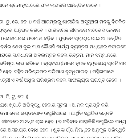
ମାନେ ଶ୍ରମାନୁପାତରେ ଫଳ ଲାଭକରି ଆନନ୍ଦିତ ହେବେ ।
 ଡୀ, ଡୁ, ଡେ, ଡେ ।) ବର୍ଷ ଆରମ୍ଭରୁ ଶାରୀରିକ ଅସୁସ୍ଥତା ମନକୁ ବିଚଳିତ
 ବ୍ୟସ୍ତତା ଅନୁଭବ କରିବେ । ପାରିବାରିକ ଜୀବନରେ ମତଭେଦ ହେବାର
। ରୋଜଗାରର ପରମାଣ ବଢ଼ିବ । ପୁରାତନ ପ୍ରାପ୍ୟ ପାଇ ଅ ।ନନ୍ଦିତ
 ବର୍ଷର ଶେଷ ଦୁଇ ମାସ କୌଣସି କାର୍ଯ୍ୟ ବ୍ୟସ୍ତତା ମଧ୍ୟରେ କଟାଇବେ
ା ସମୟରେ ସାବଧାନତା ଅବଲମ୍ବନ କଲେ ଉତ୍ତମ, ମାନ ସମ୍ମାନରେ
୍ରତିଷ୍ଠା ଲାଭ କରିବେ । ବ୍ୟବସାୟୀମାନେ ନୂତନ ବ୍ୟବସାୟ ପ୍ରତି ମନ
ତି ହେବା ସହିତ ପରିଶ୍ରମର ପରିମାଣ ବୃଦ୍ଧିପାଇବ । ମହିଳାମାନେ
ରଛାତ୍ରୀ ଏ ବର୍ଷ ଅଧିକ ପରିଶ୍ରମ କଲେ ସାଫଲ୍ୟତା ପ୍ରାପ୍ତ ହେବେ ।
, ଟି, ଟୁ, ଟେ ।)
 ଖ୍ୟାତି ଅଭିବୃଦ୍ଧି ହେବାର ସୂଚନା । ଅ·ନକ ପ୍ରାପ୍ତି କରି
ିଜମା ନେଇ ଗଣ୍ଡଗୋଳ ଉପୁଜିପାରେ । ଆର୍ଥିକ ସ୍ଥିତିର ଉନ୍ନତି
କ ଜୀବନରେ ଆନନ୍ଦ ଲାଭ ହେବ । ବାଦବିବାଦ ଯାହାକିଛି ଉପୁଜିଲେ ମଧ୍ୟ
ଅସହାୟତା ବୋଧ ହେବ । ଶୁଭକାର୍ଯ୍ୟ ନିମନ୍ତେ ଅନୁକୂଳ ପରିସ୍ଥିତି