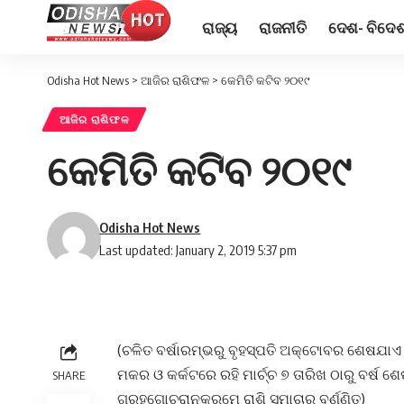
ରାଜ୍ୟ
ରାଜନୀତି
ଦେଶ- ବିଦେ
Odisha Hot News
>
ଆଜିର ରାଶିଫଳ
>
କେମିତି କଟିବ ୨୦୧୯
ଆଜିର ରାଶିଫଳ
କେମିତି କଟିବ ୨୦୧୯
Odisha Hot News
Last updated: January 2, 2019 5:37 pm
(ଚଳିତ ବର୍ଷାରମ୍ଭରୁ ବୃହସ୍ପତି ଅକ୍ଟୋବର ଶେଷଯାଏ ବ
ମକର ଓ କର୍କଟରେ ରହି ମାର୍ଚ୍ଚ ୭ ତାରିଖ ଠାରୁ ବର୍ଷ ଶ
SHARE
ଗ୍ରହଗୋଚରାନୁକ୍ରମେ ରାଶି ସମାଚାର ବର୍ଣ୍ଣିତ)