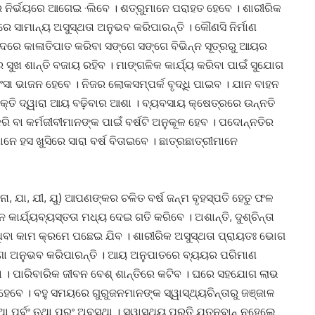
 ନିର୍ଭୟରେ ଆଗେଇ ·ଲିବେ । ଶତ୍ରୁମାନେ ପରାହତ ହେବେ । ଶାରୀରିକ
 ସାମାନ୍ୟ ଅସୁସ୍ଥତା ଅନୁଭବ କରିପାରନ୍ତି । କୌଣସି ନିର୍ମାଣ
ୋଦରେ କାଳାତିପାତ କରିବା ସଙ୍ଗେ ସଙ୍ଗେ ବିଭିନ୍ନ ସୂତ୍ରରୁ ଆୟର
ସୁଖ ଶାନ୍ତି ବଜାୟ ରହିବ । ମାଙ୍ଗଳିକ କାର୍ଯ୍ୟ କରିବା ପାଇଁ ସୁଯୋଗ
ସା ଭାଜନ ହେବେ । ନିଜର ଲୋକସମ୍ପର୍କ ବୃଦ୍ଧି ପାଇବ । ଯାନ ବାହନ
ୟକ୍ତି ଦ୍ୱାରା ଆୟ ବଢ଼ିବାର ଆଶା । ବ୍ୟବସାୟ କ୍ଷେତ୍ରରେ ଉନ୍ନତି
କିରି ବା କର୍ମଜୀବୀମାନଙ୍କ ପାଇଁ ବର୍ଷଟି ଅନୁକୂଳ ହେବ । ପଦୋନ୍ନତିର
ାନେ ହସ ଖୁସିରେ ସାରା ବର୍ଷ ବିତାଇବେ । ଛାତ୍ରଛାତ୍ରୀମାନେ
 ନୋ, ଯା, ଯୀ, ଯୁ) ଆପଣଙ୍କର ଚଳିତ ବର୍ଷ ଜନ୍ମ ବୃହସ୍ପତି ହେତୁ ଫଳ
ାର୍ଯ୍ୟବ୍ୟସ୍ତତା ମଧ୍ୟ ଦେଇ ଗତି କରିବେ । ଅଶାନ୍ତି, ଦୁଶ୍ଚିନ୍ତା
ଥିବା କାମ କ୍ରମେ ପଛେଇ ଯିବ । ଶାରୀରିକ ଅସୁସ୍ଥତା ପ୍ରାୟତଃ ଭୋଗ
୍ରଣା ଅନୁଭବ କରିପାରନ୍ତି । ଆୟ ଅନୁପାତରେ ବ୍ୟୟର ପରିମାଣ
 । ପାରିବାରିକ ଜୀବନ ବେଶ୍ ଶାନ୍ତିରେ କଟିବ । ଘରେ ସହଯୋଗ ଲାଭ
ହେବେ । ବହୁ ସମୟରେ ଗୁରୁଜନମାନଙ୍କ ସ୍ୱାସ୍ଥ୍ୟଚିନ୍ତାରୁ ଜଞ୍ଜାଳ
 ପୂର୍ବଂ ତଥା ପରଂ ଅବସ୍ଥା । ସ୍ୱାସ୍ଥ୍ୟ ପ୍ରତି ଯତ୍ନବାନ୍ ନହେଲେ