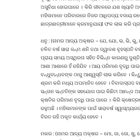
ଅସୁବିଧା ହୋଇପାରେ । ·କିରି ଜୀବନରେ ଯଶ ଖ୍ୟାତି 
ମହିଳାମାନେ ପରିବାରରେ ନିଜର ଆଧିପତ୍ୟ ବଜାୟ ର
ଛାତ୍ରଛାତ୍ରୀମାନେ କ୍ରମାନୁଯାୟୀ ଫଳ ଲାଭ କରି ପ୍
ଧନୁ : (ନାମର ଆଦ୍ୟ ଅକ୍ଷର – ଯେ, ଯୋ, ଭ, ଭି, ଭୁ, 
ଚଳିତ ବର୍ଷ ସାରା ଜନ୍ମ ଶନି ତଥା ଦ୍ୱାଦଶ ବୃହସ୍ପତ
ପ୍ରାୟ ସମୟ ଅସ୍ଥିରତା ସହିତ ବିଭିନ୍ନ କାରଣରୁ ଦୁଶ୍ଚ
ଆଶା ଆଶାରେ ହିଁ ରହିଯିବ । ଆୟ ପରିମାଣ ବୃଦ୍ଧି ପା
ବନ୍ଧୁବାନ୍ଧବଙ୍କ ଠାରୁ ଆଶ୍ୱସ୍ତି ଲାଭ କରିବେ । କିନ
ଶ୍ରମ କରି ମଧ୍ୟ ଅପମାନିତ ହେବେ । ବିବାଦାସ୍ପଦ ବାର୍ତ
ସନ୍ତାନ ସନ୍ତତିଙ୍କ ସହଯୋଗ ପାଇ କିଛିଟା ଆନନ୍ଦ ଅ
କ୍ଷତିର ପରିମାଣ ବୃଦ୍ଧି ପାଇ ପାରେ । ·କିରି କ୍ଷେ
ରହୁଅଛି । ମହିଳାମାନଙ୍କ ପାଇଁ ସାରାବର୍ଷ ସ୍ୱାସ୍ଥ୍ୟ
ବିରତ ରହି ଅକୃତ କାର୍ଯ୍ୟ ହେବେ ।
ମକର : (ନାମର ଆଦ୍ୟ ଅକ୍ଷର – ମୋ, ଜା, ଜୋ, ଖୁ, ଖ