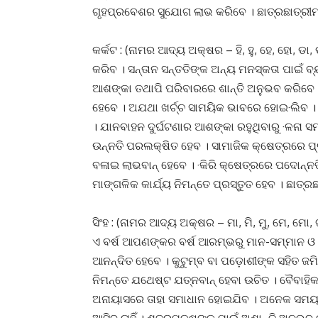
ଗୃହପ୍ରବେଶର ସୁଯୋଗ ଲାଭ କରିବେ । ଛାତ୍ରଛାତ୍ରୀ
କର୍କଟ : (ନାମର ଆଦ୍ୟ ଅକ୍ଷର – ହି, ହୁ, ହେ, ହୋ, ଡା,
କରିବ । ସନ୍ତାନ ସନ୍ତତିଙ୍କ ଅନ୍ୟ ମନସ୍କତା ପାଇଁ
ଆଶଙ୍କା ତଥାପି ପରିବାରରେ ଶାନ୍ତି ଅନୁଭବ କରିବେ 
ହେବେ । ଅଯଥା ଖର୍ଚ୍ଚ ସାମୟିକ ଭାବରେ ହୋଇ·ଲିବ ।
। ଯାନବାହନ ଦୁର୍ଘଟଣାର ଆଶଙ୍କା ରହୁଥିବାରୁ ·ଳନ
ଉନ୍ନତି ପରଲକ୍ଷିତ ହେବ । ସାମାଜିକ କ୍ଷେତ୍ରରେ ପ
ବଳାଇ ଲାଭବାନ୍ ହେବେ । ·କିରି କ୍ଷେତ୍ରରେ ପଦୋନ୍ନ
ମାଙ୍ଗଳିକ କାର୍ଯ୍ୟ ନିମନ୍ତେ ପ୍ରସ୍ତୁତ ହେବ । ଛାତ୍
ସିଂହ : (ନାମର ଆଦ୍ୟ ଅକ୍ଷର – ମା, ମି, ମୁ, ମେ, ମୋ, ଟା
ଏ ବର୍ଷ ଆପଣଙ୍କର ବର୍ଷ ଆରମ୍ଭରୁ ମାନ-ସମ୍ମାନ ଓ ଯଶ
ଆନନ୍ଦିତ ହେବେ । କୁଟୁମ୍ବ ବା ପଡ଼ୋଶୀଙ୍କ ସହିତ ଜମ
ନିମନ୍ତେ ଯଥେଷ୍ଟ ଯତ୍ନବାନ୍ ହେବା ଉଚିତ । ବୈବାହି
ଅନାୟାସରେ ତାହା ସମାଧାନ ହୋଇଯିବ । ଅନେକ ସମୟରେ 