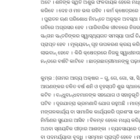
ଅଟେ । ଶନିଙ୍କ ସ୍ଥିତି ଅଶୁଭ ଫଳଦାୟକ ହେଲେ ମଧ
କରିବେ । ଦେହ ଓ ମନ ଭଲ ରହିବ । କର୍ମ କ୍ଷେତ୍ରର
। ପୁରାତନ ଋଣ ପରିଶୋଧ ନିମନ୍ତେ ଅନୁକୂଳ ଅବସ୍ଥା ଆସି
ଗତିରେ ଅଗ୍ରସର ହେବ । ପାରିବାରିକ ଜୀବନରେ ନିଜର 
ସନ୍ତାନ ସନ୍ତତିଙ୍କର ସ୍ୱାସ୍ଥ୍ୟଗତ ସମସ୍ୟା ପାଇଁ 
ପ୍ରାପ୍ତ ହେବ । ମୂଲ୍ୟବାନ୍ ଗୃହ ଉପକରଣ କ୍ରୟ କରିବ
ଲାଭବାନ୍ ହେବେ । ·କିରି କ୍ଷେତ୍ରରେ ନିଜକୁ ସ୍ୱାଧୀନ
ନନ୍ଦରେ ବର୍ଷଟି କାଟିବେ । ଛାତ୍ରଛାତ୍ରୀମାନଙ୍କୁ ପଢ
କୁମ୍ଭ : (ନାମର ଆଦ୍ୟ ଅକ୍ଷର – ଗୁ, ଗେ, ଗୋ, ସା, ସି,
ଆପଣଙ୍କର ଚଳିତ ବର୍ଷ ଶନି ଓ ବୃହସ୍ପତି ଶୁଭ ସ୍ଥାନରେ
କଟିବ । ବନ୍ଧୁବାନ୍ଧବମାନଙ୍କ ସହଯୋଗ ଓ ସହାନୁଭୂତ
ଘଟିବ । ଦୂରଯାତ୍ରା ଭ୍ରମଣାଦି ଯୋଗ ରହୁଅଛି । ମାତ୍
ମଙ୍ଗଳକାର୍ଯ୍ୟ ବା ସାମାଜିକ କାର୍ଯ୍ୟକରି ପ୍ରଶଂସା
ନିର୍ମାଣର ସୁଯୋଗ ଆସିବ । ବିଳମ୍ବ ହେଲେ ମଧ୍ୟ କର
ଅଥବା ସ୍ନାୟବିକ ପୀଡ଼ାର ଆଶଙ୍କା । ବ୍ୟବସାୟରେ ପର
ବା ପଦମର୍ଯ୍ୟାଦା ବୃଦ୍ଧି । ସମ୍ମାନ ପ୍ରାପ୍ତି ହେବେ ।