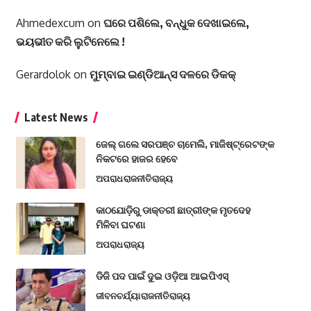
Ahmedexcum
on
ଘରେ ପଶିଲେ, ବନ୍ଧୁକ ଦେଖାଇଲେ,
ଭୟଭୀତ କରି ଲୁଟିନେଲେ !
Gerardolok
on
ମୁମ୍ବାଇ ଇଣ୍ଡିଆନ୍ସ ଦଳରେ ଡିକକ୍‌
Latest News
ଜେଲ୍ ଗଲେ ସରପଞ୍ଚ ଚାମେଲି, ମାଜିଷ୍ଟ୍ରେଟଙ୍କ
ନିକଟରେ ହାଜର ହେବେ
ଅପରାଧ
ରାଜନୀତି
ରାଜ୍ୟ
କାଠଯୋଡ଼ିରୁ ଡାକ୍ତରୀ ଛାତ୍ରୀଙ୍କ ମୃତଦେହ
ମିଳିବା ଘଟଣା
ଅପରାଧ
ରାଜ୍ୟ
ଡିଜି ପଦ ପାଇଁ ଦୁଇ ଓଡ଼ିଆ ଆଇପିଏସ୍
ଜୀବନଚର୍ଯ୍ୟା
ରାଜନୀତି
ରାଜ୍ୟ