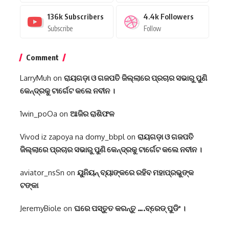
136k
Subscribers
4.4k
Followers
Subscribe
Follow
Comment
LarryMuh
on
ରାୟଗଡ଼ା ଓ ଗଜପତି ଜିଲ୍ଲାରେ ପ୍ରଚାର ସଭାରୁ ପୁଣି
କେନ୍ଦ୍ରକୁ ଟାର୍ଗେଟ କଲେ ନବୀନ ।
1win_poOa
on
ଆଜିର ରାଶିଫଳ
Vivod iz zapoya na domy_bbpl
on
ରାୟଗଡ଼ା ଓ ଗଜପତି
ଜିଲ୍ଲାରେ ପ୍ରଚାର ସଭାରୁ ପୁଣି କେନ୍ଦ୍ରକୁ ଟାର୍ଗେଟ କଲେ ନବୀନ ।
aviator_nsSn
on
ୟୁନିୟନ୍‌ ବ୍ୟାଙ୍କରେ ରହିବ ମହାପ୍ରଭୁଙ୍କ
ଟଙ୍କା
JeremyBiole
on
ଘରେ ପସ୍ତୁତ କରନ୍ତୁ ….ବ୍ରେଡ୍ ପୁଡିଂ ।