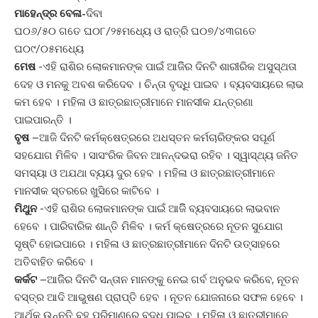
ମାହେନ୍ଦ୍ର ବେଳା-
ଦିବା
ଘ୦୬/୫୦ ଗତେ ଘ୦୮/୨୫ମଧ୍ୟେ ଓ ରାତ୍ରି ଘ୦୭/୪୩ଗତେ
ଘ୦୯/୦୫ମଧ୍ୟେ
ମେଷ
-ଏହି ରାଶିର ଲୋକମାନଙ୍କ ପାଇଁ ଆଜିିର ଦିନଟି ଶାରୀରିକ ଅସୁସ୍ଥତା
ଦେହ ଓ ମନକୁ ଅବଶ କରିଦେବ । ଚିନ୍ତା ବୃଦ୍ଧି ପାଇବ । ବ୍ୟବସାୟରେ ଲାଭ
କମ ହେବ । ମହିଳା ଓ ଛାତ୍ରଛାତ୍ରୀମାନେ ମାନସୀକ ଯନ୍ତ୍ରଣା
ପାଇପାରନ୍ତି ।
ବୃଷ
–ଆଜି ଦିନଟି କର୍ମକ୍ଷେତ୍ରରେ ଅଧସ୍ତନ କର୍ମଚାରିଙ୍କର ସପୂର୍ଣ
ସହଯୋଗ ମିଳିବ । ସାସଂରିକ ଜିବନ ଆନନ୍ଦଭରା ରହିବ । ସ୍ୱାସ୍ଥ୍ୟ ଜନିତ
ସମସ୍ୟା ଓ ଅଯଥା ବ୍ୟୟ ଦୁର ହେବ । ମହିଳା ଓ ଛାତ୍ରଛାତ୍ରୀମାନେ
ମାନସୀକ ସ୍ତରରେ ଖୁସିରେ କାଟିବେ ।
ମିଥୁନ
-ଏହି ରାଶିର ଲୋକମାନଙ୍କ ପାଇଁ ଆଜିିି ବ୍ୟବସାୟରେ ଲାଭବାନ
ହେବେ । ପାରିବାରିକ ଶାନ୍ତି ମିଳିବ । କର୍ମ କ୍ଷେତ୍ରରେ ନୂତନ ସୁଯୋଗ
ସୃଷ୍ଟି ହୋଇପାରେ । ମହିଳା ଓ ଛାତ୍ରଛାତ୍ରୀମାନେ ଦିନଟି ଉତ୍ସାହରେ
ଅତିବାହିତ କରିବେ ।
କର୍କଟ
–ଆଜିିର ଦିନଟି ସନ୍ତାନ ମାନଙ୍କୁ ନେଇ ଗର୍ବ ଅନୁଭବ କରିବେ, ନୂତନ
ବସ୍ତ୍ର ଆଦି ଆଭୁଷଣ ପ୍ରାପ୍ତି ହେବ । ନୂତନ ଯୋଜନାରେ ସଫଳ ହେବେ ।
ଆର୍ଥିକ ଉନ୍ନତି ବହୁ ପରିମାଣରେ ବୃଦ୍ଧି ପାଇବ । ମହିଳା ଓ ଛାତ୍ରୀମାନେ