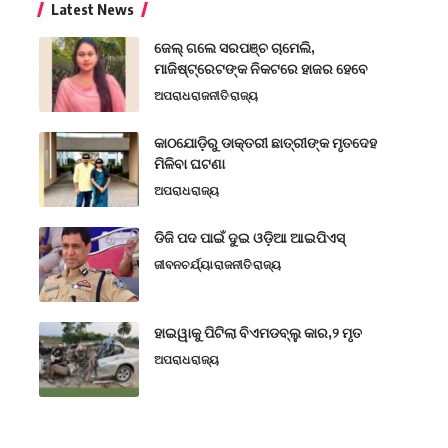
Latest News
ଜେଲ୍ ଗଲେ ସରପଞ୍ଚ ଚାମେଲି,
ମାଜିଷ୍ଟ୍ରେଟଙ୍କ ନିକଟରେ ହାଜର ହେବେ
ଅପରାଧ
ରାଜନୀତି
ରାଜ୍ୟ
କାଠଯୋଡ଼ିରୁ ଡାକ୍ତରୀ ଛାତ୍ରୀଙ୍କ ମୃତଦେହ
ମିଳିବା ଘଟଣା
ଅପରାଧ
ରାଜ୍ୟ
ଡିଜି ପଦ ପାଇଁ ଦୁଇ ଓଡ଼ିଆ ଆଇପିଏସ୍
ଜୀବନଚର୍ଯ୍ୟା
ରାଜନୀତି
ରାଜ୍ୟ
ହାଇୱାକୁ ପିଟିଲା ବିଏମଡବ୍ଲୁ କାର,୨ ମୃତ
ଅପରାଧ
ରାଜ୍ୟ