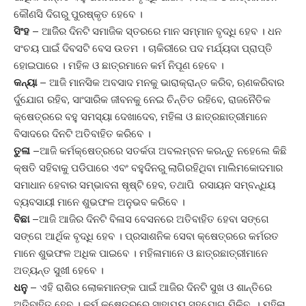
କୌଣସି ଦିଗରୁ ପୁରଷ୍କୃତ ହେବେ ।
ସିଂହ
– ଆଜିିର ଦିନଟି ସମାଜିକ ସ୍ତରରେ ମାନ ସମ୍ମାନ ବୃଦ୍ଧି ହେବ । ଧନ
ସଂଚୟ ପାଇଁ ଦିବସଟି ବେସ ଉତମ । ଚାକିରୀରେ ପଦ ମର୍ଯ୍ୟଦା ପ୍ରାପ୍ତି
ହୋଇପାରେ । ମହିଳ ଓ ଛାତ୍ରମାନେ କର୍ମ ନିପୂଣ ହେବେ ।
କନ୍ୟା
– ଆଜି ମାନସିକ ଅବସାଦ ମନକୁ ଭାରାକ୍ରାନ୍ତ କରିବ, ଋଣକରିବାର
ର୍ଦୁଯୋଗ ରହିବ, ସାଂସାରିକ ଜୀବନକୁ ନେଇ ଚିନ୍ତିତ ରହିବେ, ରାଜନୈତିକ
କ୍ଷେତ୍ରରେ ବହୁ ସମସ୍ୟା ଦେଖାଦେବ, ମହିଳା ଓ ଛାତ୍ରଛାତ୍ରୀମାନେ
ବିସାଦରେ ଦିନଟି ଅତିବାହିତ କରିବେ ।
ତୁଳା
–ଆଜି କର୍ମକ୍ଷେତ୍ରରେ ସତର୍କତା ଅବଲମ୍ବନ କରନ୍ତୁ ନହେଲେ କିଛି
କ୍ଷତି ସହିବାକୁ ପଡିପାରେ ଏବଂ ବହୁଦିନରୁ ଲାଗିରହିଥିବା ମାଲିମକୋଦମାର
ସମାଧାନ ହେବାର ସମ୍ଭାବନା ଷୃଷ୍ଟି ହେବ, ତଥାପି ରସାୟନ ସମ୍ବନ୍ଧିୟ
ବ୍ୟବସାୟୀ ମାନେ ଶୁଭଫଳ ଅନୁଭବ କରିବେ ।
ବିଛା
–ଆଜି ଆଜିର ଦିନଟି ବିଳାସ ବେସନରେ ଅତିବାହିତ ହେବା ସଙ୍ଗେ
ସଙ୍ଗେ ଆର୍ଥିକ ବୃଦ୍ଧି ହେବ । ପ୍ରସାଶନିକ ସେବା କ୍ଷେତ୍ରରେ କର୍ମରତ
ମାନେ ଶୁଭଫଳ ଅଧିକ ପାଇବେ । ମହିଳାମାନେ ଓ ଛାତ୍ରଛାତ୍ରୀମାନେ
ଅତ୍ୟନ୍ତ ସୁଖୀ ହେବେ ।
ଧନୁ
– ଏହି ରାଶିର ଲୋକମାନଙ୍କ ପାଇଁ ଆଜିର ଦିନଟି ସୁଖ ଓ ଶାନ୍ତିରେ
ଅତିବାହିତ ହେବ । କର୍ମ କ୍ଷେତ୍ରରେ ସାହାଯ୍ୟ ସହଯୋଗ ମିଳିବ । ମହିଳା