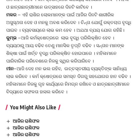
ଓ ଛାତ୍ରଛାତ୍ରୀମାନେ ଉତ୍ସାହରେ ଦିନଟି କାଟିବେ ।
ମକର
– ଏହି ରାଶିର ଲୋକମାନଙ୍କ ପାଇଁ ଆଜିିର ଦିନଟି ଶାରୀରିକ
ଅସୁସ୍ଥତା ଦେହ ଓ ମନକୁ ଅବଶ କରିଦେବ । ଚିନ୍ତା ଯୋଗୁଁ ରକ୍ତଚାପ ବୃଦ୍ଧି
ପାଇବ । ବ୍ୟବସାୟରେ ଲାଭ କମ ହେବ । ଅଯଥା ବ୍ଯୟ ଯୋଗ ରହିଛି।
କୁମ୍ଭ
–ଆଜି କର୍ମକ୍ଷେତ୍ରରେ ଲାଭ ବୃଦ୍ଧି ପରିଲିକ୍ଷିତ ହେବ ।
ବ୍ୟୟଠାରୁ ଆୟ ବଢିବ ତେଣୁ ମାନସିକ ତୃପ୍ତି ବଢିବ । ସନ୍ତାନ ମାନଙ୍କ
ଶିକ୍ଷା ପାଇଁ ଖର୍ଚ୍ଚ ବୃଦ୍ଧି ପରିଲକ୍ଷିତ ହୋଇପାରେ । ମହିଳାମାନେ
ପାରିବାରିକ ପରିବେଶରେ ନିଜକୁ ସ୍ଥିର କରିପାରିବେ ।
ମୀନ
–ଆଜି ଦେହ ମନ ଭଲ ରହିବ, ଉଚ୍ଚସ୍ତରୀୟ ବ୍ୟକ୍ତିଙ୍କ ସାନିଧ୍ୟ
ଲାଭ କରିବେ । କର୍ମ କ୍ଷେତ୍ରରେ ସମସ୍ତ ଦିଗରୁ ସହଯୋଗର ହାତ ବଢିବ ।
ମହିଳାମାନେ ନିଜକୁ ଗୃହ କାର୍ଯ୍ୟରେ ନିମଗ୍ନ ରଖିବେ ଓ ଛାତ୍ରଛାତ୍ରୀମାନେ
ବିଦ୍ୟାରେ ସଫଳତା ହାସଲ କରିବେ ।
You Might Also Like
ଆଜିର ରାଶିଫଳ
ଆଜିର ରାଶିଫଳ
ଆଜିର ରାଶିଫଳ