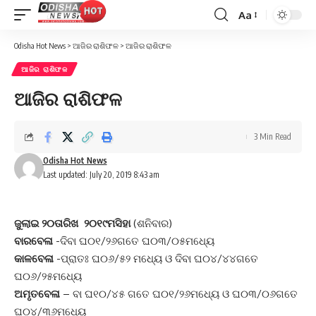
Aa
Font
Resizer
Odisha Hot News
>
ଆଜିର ରାଶିଫଳ
>
ଆଜିର ରାଶିଫଳ
ଆଜିର ରାଶିଫଳ
ଆଜିର ରାଶିଫଳ
3 Min Read
Odisha Hot News
Last updated: July 20, 2019 8:43 am
ଜୁଲାଇ ୨୦ତାରିଖ ୨୦୧୯ମସିହା
(ଶନିବାର)
ବାରବେଳା
-ଦିବା ଘ୦୧/୨୬ଗତେ ଘ୦୩/୦୫ମଧ୍ୟେ
କାଳବେଳା
-ପ୍ରାତଃ ଘ୦୬/୫୨ ମଧ୍ୟେ ଓ ଦିବା ଘ୦୪/୪୪ଗତେ
ଘ୦୬/୨୫ମଧ୍ୟେ
ଅମୃତବେଳା
– ବା ଘ୧୦/୪୫ ଗତେ ଘ୦୧/୨୬ମଧ୍ୟେ ଓ ଘ୦୩/୦୬ଗତେ
ଘ୦୪/୩୬ମଧ୍ୟେ