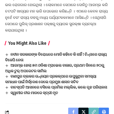
ଭଲ ରୋଜଗାର ହୋଇଥିଲା । ଲୋକମାନେ ସେଠାରେ ଦୋଳିଠୁ ଆରମ୍ଭ କରି
ଚଟପଟି ଖାଦ୍ୟର ମନ ଭରି ଉପଭୋଗ କରିଛନ୍ତି । ଏଠାରେ କେବଳ ରାଜ୍ୟ
ନୁହେଁ ବରଂ ରାଜ୍ୟ ବାହରୁ ମଧ୍ୟ ପର୍ଯ୍ୟଟକକମାନେ ଆସିଛନ୍ତି । ସେଥିଲାଗି
ସେଠାରେ ପୁଲିସ୍ ପ୍ରଶାଶନ ପକ୍ଷରୁ ବ୍ୟାପକ ସୁରକ୍ଷା ବ୍ୟବସ୍ଥା
କରାଯାଇଥିଲା ।
You Might Also Like
ନବୀନ ସରକାରଙ୍କ ବିରୋଧରେ ମୋଦି କହିବେ କି ନାହିଁ ! ଚିନ୍ତାରେ ରାଜ୍ୟ
ବିଜେପି ନେତା
ଆରମ୍ଭ ହେଲା ୫ମ ଓଡିଶା ଟ୍ରାଭେଲ ବାଜାର, ପ୍ରଥମ ଦିନରେ ୭୦ରୁ
ଅଧିକ ଟୁର୍ ଅପରେଟର ସାମିଲ
ବାଣପୁର ବ୍ଲକର ଉନ୍ନୟନ ପ୍ରକଳ୍ପରେ ଉପୁଜୁଥିବା ସମସ୍ୟା
ସମାଧାନ ପାଇଁ ନିର୍ଦ୍ଦେଶ ଦେଲେ ପ୍ରମୁଖ ଶାସନ ସଚିବ
ବାଚସ୍ପତି ଆସନରେ ବସିଲେ ପ୍ରମିଳା ମଲ୍ଲିକ, କଲେ ଗୃହ ପରିଚାଳନା
ସ୍ୱାମୀର ତୀର ମାଡରେ ସ୍ତ୍ରୀ ମୃତ