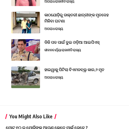
ଅପରାଧ
ରାଜନୀତି
ରାଜ୍ୟ
କାଠଯୋଡ଼ିରୁ ଡାକ୍ତରୀ ଛାତ୍ରୀଙ୍କ ମୃତଦେହ
ମିଳିବା ଘଟଣା
ଅପରାଧ
ରାଜ୍ୟ
ଡିଜି ପଦ ପାଇଁ ଦୁଇ ଓଡ଼ିଆ ଆଇପିଏସ୍
ଜୀବନଚର୍ଯ୍ୟା
ରାଜନୀତି
ରାଜ୍ୟ
ହାଇୱାକୁ ପିଟିଲା ବିଏମଡବ୍ଲୁ କାର,୨ ମୃତ
ଅପରାଧ
ରାଜ୍ୟ
You Might Also Like
ମୋଟ ୧୦ ରୁ ମୋଦିଙ୍କୁ ଆପଣ କେତେ ମାର୍କ ଦେବେ ?