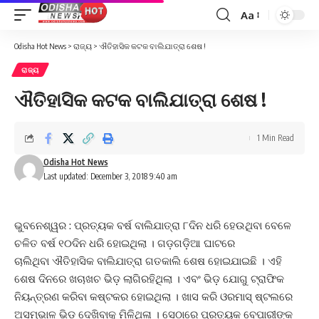
Aa
Font
Resizer
Odisha Hot News
>
ରାଜ୍ୟ
>
ଐତିହାସିକ କଟକ ବାଲିଯାତ୍ରା ଶେଷ !
ରାଜ୍ୟ
ଐତିହାସିକ କଟକ ବାଲିଯାତ୍ରା ଶେଷ !
1 Min Read
Odisha Hot News
Last updated: December 3, 2018 9:40 am
ଭୁବନେଶ୍ୱର : ପ୍ରତ୍ୟକ ବର୍ଷ ବାଲିଯାତ୍ରା ୮ଦିନ ଧରି ହେଉଥିବା ବେଳେ
ଚଳିତ ବର୍ଷ ୧୦ଦିନ ଧରି ହୋଇଥିଲା । ଗଡ଼ଗଡ଼ିଆ ଘାଟରେ
ଚାଲିଥିବା ଐତିହାସିକ ବାଲିଯାତ୍ରା ଗତକାଲି ଶେଷ ହୋଇଯାଇଛି । ଏହି
ଶେଷ ଦିନରେ ଖଚାଖଚ ଭିଡ଼ ଲାଗିରହିଥିଲା । ଏବଂ ଭିଡ଼ ଯୋଗୁ ଟ୍ରାଫିକ
ନିୟନ୍ତ୍ରଣ କରିବା କଷ୍ଟକର ହୋଇଥିଲା । ଖାସ କରି ଓରମାସ୍ ଷ୍ଟଲରେ
ଅସମ୍ଭାଳ ଭିଡ଼ ଦେଖିବାକୁ ମିଳିଥିଳା । ସେଠାରେ ପ୍ରତ୍ୟକ ବେପାରୀଙ୍କ