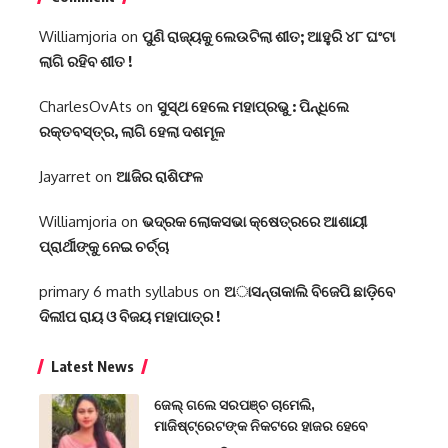
Williamjoria
on
ପୁଣି ରାଜ୍ୟକୁ ଲେଉଟିଲା ଶୀତ; ଆହୁରି ୪୮ ଘଂଟା
ଲାଗି ରହିବ ଶୀତ !
CharlesOvAts
on
ସୁସ୍ଥ ହେଲେ ମହାପ୍ରଭୁ : ପିନ୍ଧିଲେ
ରକ୍ତବସ୍ତ୍ର, ଲାଗି ହେଲା ଦଶମୂଳ
Jayarret
on
ଆଜିର ରାଶିଫଳ
Williamjoria
on
ଭଦ୍ରକ ଲୋକସଭା କ୍ଷେତ୍ରରେ ଆଶାୟୀ
ପ୍ରାର୍ଥୀଙ୍କୁ ନେଇ ଚର୍ଚ୍ଚା
primary 6 math syllabus
on
ଅାସନ୍ତାକାଲି ବିଜେପି ଛାଡ଼ିବେ
ଦିଲୀପ ରାୟ ଓ ବିଜୟ ମହାପାତ୍ର !
Latest News
ଜେଲ୍ ଗଲେ ସରପଞ୍ଚ ଚାମେଲି,
ମାଜିଷ୍ଟ୍ରେଟଙ୍କ ନିକଟରେ ହାଜର ହେବେ