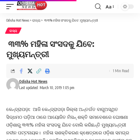
Aa
Font
Resizer
Odisha Hot News
>
ରାଜ୍ୟ
>
୩୩% ମହିଳା ସଂସଦକୁ ଯିବେ: ମୁଖ୍ୟମନ୍ତ୍ରୀ
ରାଜ୍ୟ
୩୩% ମହିଳା ସଂସଦକୁ ଯିବେ:
ମୁଖ୍ୟମନ୍ତ୍ରୀ
1 Min Read
Odisha Hot News
Last updated: March 10, 2019 1:05 pm
କେନ୍ଦ୍ରାପଡ଼ା: ଆଜି କେନ୍ଦ୍ରାପଡ଼ା ଜିଲ୍ଲା ଅନ୍ତର୍ଗତ ବାରୁଅସ୍ଥିତ
ସିଦ୍ଧମଠ ପଡ଼ିଆ ଠାରେ ଆୟୋଜିତ ମିସନ୍‌ ଶକ୍ତି ସମାବେଶରେ ଘୋଷଣା
ଓଡ଼ିଶାରୁ ୩୩% ମହିଳା ସଂସଦକୁ ଯିବେ ବୋଲି କରିଛନ୍ତି ମୁଖ୍ୟମନ୍ତ୍ରୀ
ନବୀନ ପଟ୍ଟନାୟକ। ମହିଳା ସଶକ୍ତିକରଣ କ୍ଷେତ୍ରରେ ଓଡ଼ିଶା ସମଗ୍ର