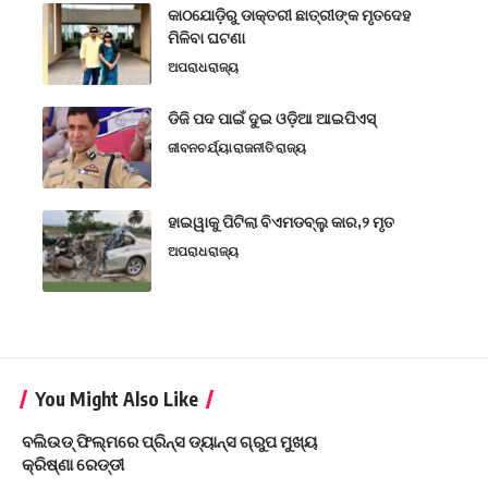
କାଠଯୋଡ଼ିରୁ ଡାକ୍ତରୀ ଛାତ୍ରୀଙ୍କ ମୃତଦେହ
ମିଳିବା ଘଟଣା
ଅପରାଧ
ରାଜ୍ୟ
ଡିଜି ପଦ ପାଇଁ ଦୁଇ ଓଡ଼ିଆ ଆଇପିଏସ୍
ଜୀବନଚର୍ଯ୍ୟା
ରାଜନୀତି
ରାଜ୍ୟ
ହାଇୱାକୁ ପିଟିଲା ବିଏମଡବ୍ଲୁ କାର,୨ ମୃତ
ଅପରାଧ
ରାଜ୍ୟ
You Might Also Like
ବଲିଉଡ୍‌ ଫିଲ୍ମରେ ପ୍ରିନ୍ସ ଡ୍ୟାନ୍ସ ଗ୍ରୁପ ମୁଖ୍ୟ
କ୍ରିଷ୍ଣା ରେଡ୍ଡୀ