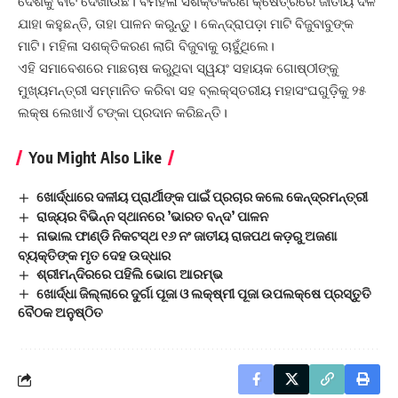
ଦେଶକୁ ବାଟ ଦେଖାଉଛି। ବମହିଳା ସଶକ୍ତିକରଣ କ୍ଷେତ୍ରରେ ଜାତୀୟ ଦଳ
ଯାହା କହୁଛନ୍ତି, ତାହା ପାଳନ କରୁନ୍ତୁ। କେନ୍ଦ୍ରାପଡ଼ା ମାଟି ବିଜୁବାବୁଙ୍କ
ମାଟି। ମହିଳା ସଶକ୍ତିକରଣ ଲାଗି ବିଜୁବାକୁ ଚାହୁଁଥିଲେ।
ଏହି ସମାବେଶରେ ମାଛଚାଷ କରୁଥିବା ସ୍ୱୟଂ ସହାୟକ ଗୋଷ୍ଠୀଙ୍କୁ
ମୁଖ୍ୟମନ୍ତ୍ରୀ ସମ୍ମାନିତ କରିବା ସହ ବ୍ଲକ୍‌ସ୍ତରୀୟ ମହାସଂଘଗୁଡ଼ିକୁ ୨୫
ଲକ୍ଷ ଲେଖାଏଁ ଟଙ୍କା ପ୍ରଦାନ କରିଛନ୍ତି।
You Might Also Like
ଖୋର୍ଦ୍ଧାରେ ଦଳୀୟ ପ୍ରାର୍ଥୀଙ୍କ ପାଇଁ ପ୍ରଚାର କଲେ କେନ୍ଦ୍ରମନ୍ତ୍ରୀ
ରାଜ୍ୟର ବିଭିନ୍ନ ସ୍ଥାନରେ ’ଭାରତ ବନ୍ଦ’ ପାଳନ
ନାଭାଲ ଫାଣ୍ଡି ନିକଟସ୍ଥ ୧୬ ନଂ ଜାତୀୟ ରାଜପଥ କଡ଼ରୁ ଅଜଣା
ବ୍ୟକ୍ତିଙ୍କ ମୃତ ଦେହ ଉଦ୍ଧାର
ଶ୍ରୀମନ୍ଦିରରେ ପହିଲି ଭୋଗ ଆରମ୍ଭ
ଖୋର୍ଦ୍ଧା ଜିଲ୍ଲାରେ ଦୁର୍ଗା ପୂଜା ଓ ଲକ୍ଷ୍ମୀ ପୂଜା ଉପଲକ୍ଷେ ପ୍ରସ୍ତୁତି
ବୈଠକ ଅନୁଷ୍ଠିତ