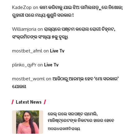
KadeZop
on
କାମ କରିବାକୁ ଯାଇ ଝିଅ ତାମିଲନାଡ଼ୁରେ ନିଖୋଜ;
ଗୁହାରୀ ପରେ ମଧ୍ୟ ଶୁଣୁନି ସରକାର !
Williamjoria
on
ରାଜ୍ୟରେ ପଞ୍ଚମ କରୋନା ରୋଗୀ ଚିହ୍ନଟ,
ସଂକ୍ରମିତଙ୍କ ସଂଖ୍ୟା ୫କୁ ବୃଦ୍ଧି
mostbet_afml
on
Live Tv
plinko_qyPr
on
Live Tv
mostbet_woml
on
ଆଜିଠାରୁ ଆରମ୍ଭ ହେବ ‘ମୋ ସରକାର’
ଯୋଜନା
Latest News
ଜେଲ୍ ଗଲେ ସରପଞ୍ଚ ଚାମେଲି,
ମାଜିଷ୍ଟ୍ରେଟଙ୍କ ନିକଟରେ ହାଜର ହେବେ
ଅପରାଧ
ରାଜନୀତି
ରାଜ୍ୟ