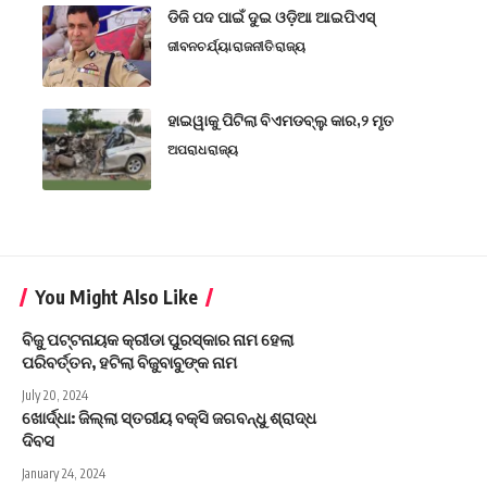
ଡିଜି ପଦ ପାଇଁ ଦୁଇ ଓଡ଼ିଆ ଆଇପିଏସ୍
ଜୀବନଚର୍ଯ୍ୟା
ରାଜନୀତି
ରାଜ୍ୟ
ହାଇୱାକୁ ପିଟିଲା ବିଏମଡବ୍ଲୁ କାର,୨ ମୃତ
ଅପରାଧ
ରାଜ୍ୟ
You Might Also Like
ବିଜୁ ପଟ୍ଟନାୟକ କ୍ରୀଡା ପୁରସ୍କାର ନାମ ହେଲା
ପରିବର୍ତ୍ତନ, ହଟିଲା ବିଜୁବାବୁଙ୍କ ନାମ
July 20, 2024
ଖୋର୍ଦ୍ଧା: ଜିଲ୍ଲା ସ୍ତରୀୟ ବକ୍ସି ଜଗବନ୍ଧୁ ଶ୍ରାଦ୍ଧ
ଦିବସ
January 24, 2024