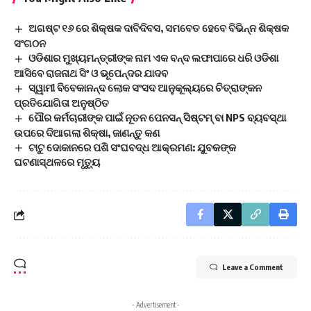
ଅଗଷ୍ଟ ୧୬ ରେ ଶିକ୍ଷକ ଦାବିଦିବସ, ସମବେତ ହେବେ ବିଭିନ୍ନ ଶିକ୍ଷକ
ସଂଗଠନ
ଓଡିଶାର ମୁଖ୍ୟମନ୍ତ୍ରୀଙ୍କ ନାମ ଏକ ବନ୍ଦ ଲଫାପାରେ ଧରି ଓଡିଶା
ଆସିବେ ରାଜନାଥ ସିଂ ଓ ଭୂପେନ୍ଦର ଯାଦବ
ସ୍ୱାମୀ ବିବେକାନନ୍ଦ ଲୋକ ସଂସଦ ଆନୁକୂଲ୍ୟରେ ଚିତ୍ରାଙ୍କନ
ପ୍ରତିଯୋଗିତା ଅନୁଷ୍ଠିତ
ପୌର କର୍ମଚାରୀଙ୍କ ପାଇଁ ନୂତନ ପେନସନ୍ ସିଷ୍ଟମ୍ ବା NPS ବ୍ୟବସ୍ଥା
ଉପରେ ଦିଆଗଲା ଶିକ୍ଷା, ଜାଣନ୍ତୁ କଣ
ଟାଟୁ ଦୋକାନରେ ପଶି ସଂଘବଦ୍ଧ ଆକ୍ରମଣ: ଯୁବକଙ୍କ
ଘଟଣାସ୍ଥଳରେ ମୃତ୍ୟୁ
Leave a Comment
- Advertisement -