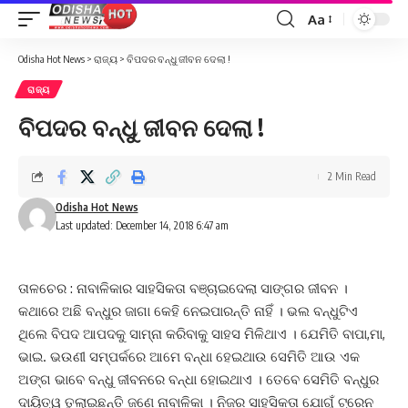
Aa
Font
Resizer
Odisha Hot News
>
ରାଜ୍ୟ
>
ବିପଦର ବନ୍ଧୁ ଜୀବନ ଦେଲା !
ରାଜ୍ୟ
ବିପଦର ବନ୍ଧୁ ଜୀବନ ଦେଲା !
2 Min Read
Odisha Hot News
Last updated: December 14, 2018 6:47 am
ତାଳଚେର : ନାବାଳିକାର ସାହସିକତା ବଞ୍ଚାଇଦେଲା ସାଙ୍ଗର ଜୀବନ ।
କଥାରେ ଅଛି ବନ୍ଧୁର ଜାଗା କେହି ନେଇପାରନ୍ତି ନାହିଁ । ଭଲ ବନ୍ଧୁଟିଏ
ଥିଲେ ବିପଦ ଆପଦକୁ ସାମ୍ନା କରିବାକୁ ସାହସ ମିଳିଥାଏ । ଯେମିତି ବାପା,ମା,
ଭାଇ. ଭଉଣୀ ସମ୍ପର୍କରେ ଆମେ ବନ୍ଧା ହେଇଥାଉ ସେମିତି ଆଉ ଏକ
ଅଙ୍ଗ ଭାବେ ବନ୍ଧୁ ଜୀବନରେ ବନ୍ଧା ହୋଇଥାଏ । ତେବେ ସେମିତି ବନ୍ଧୁର
ଦାୟିତ୍ୱ ତୁଲାଇଛନ୍ତି ଜଣେ ନାବାଳିକା । ନିଜର ସାହସିକତା ଯୋଗୁଁ ଟ୍ରେନ