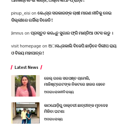
ଆର୍ଜେଣ୍ଟିନା-ଇଂଲଣ୍ଡ, ଅଷ୍ଟେଲିଆ-ଫ୍ରାନ୍ସ !
pinup_eisi
on
କେନ୍ଦ୍ର ସରକାରଙ୍କ ଚାଷୀ ମାରଣ ନୀତିକୁ ନେଇ
ଦିଲ୍ଲୀରେ ଗର୍ଜିଲା ବିଜେଡି !
Jimnus
on
ପ୍ରସ୍ତୁତ କରନ୍ତୁ ସୁଗାର ଫ୍ରି ମାଣ୍ଡିଆ ଓଟସ ଲଡୁ ।
visit homepage
on
ଅାସନ୍ତାକାଲି ବିଜେପି ଛାଡ଼ିବେ ଦିଲୀପ ରାୟ
ଓ ବିଜୟ ମହାପାତ୍ର !
Latest News
ଜେଲ୍ ଗଲେ ସରପଞ୍ଚ ଚାମେଲି,
ମାଜିଷ୍ଟ୍ରେଟଙ୍କ ନିକଟରେ ହାଜର ହେବେ
ଅପରାଧ
ରାଜନୀତି
ରାଜ୍ୟ
କାଠଯୋଡ଼ିରୁ ଡାକ୍ତରୀ ଛାତ୍ରୀଙ୍କ ମୃତଦେହ
ମିଳିବା ଘଟଣା
ଅପରାଧ
ରାଜ୍ୟ