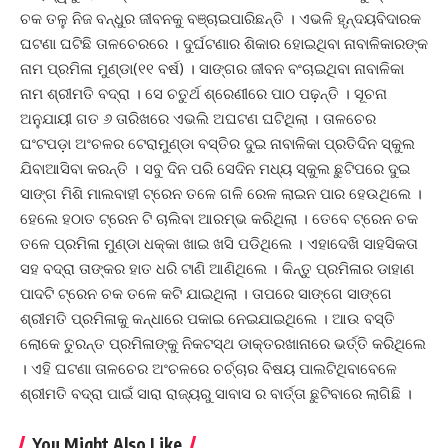
ଚକ ତଳୁ ନିଜ ବନ୍ଧୁର ଜୀବନକୁ ବଞ୍ଚାଇପାରିଛନ୍ତି । ଏଭଳି ହୃନ୍ଦୟବିଦାରକ
ଘଟଣା ଘଟିଛି ତାଳଚେରରେ । ଦୁର୍ଘଟଣାର ଶିକାର ହୋଇଥିବା ନାବାଳିକାରଙ୍କ
ନାମ ପ୍ରମିଳା ମୁଣ୍ଡା(୧୧ ବର୍ଷ) । ସାଙ୍ଗର ଜୀବନ ବଂଚାଇଥିବା ନାବାଳିକା
ନାମ ଶ୍ରୀମତି ବଦ୍ରା । ସେ ଚତୁର୍ଥ ଶ୍ରେଣୀରେ ପାଠ ପଢ଼ନ୍ତି । ସୂଚନା
ଅନୁଯାୟୀ ଗତ ୬ ତାରିଖରେ ଏଭଲି ଅଘଟଣ ଘଟିଥିଲା । ତାଳଚେର
ଘଂଟପଡ଼ା ଅଂଚଳର ଟେରାମୁଣ୍ଡା ବସ୍ତିର ଦୁଇ ନାବାଳିକା ପ୍ରତିଦିନ ସ୍କୁଲ
ଯିବାଆସିବା କରନ୍ତି । ସବୁ ଦିନ ପରି ସେଦିନ ମଧ୍ୟ ସ୍କୁଲ ଛୁଟିପରେ ଦୁଇ
ସାଙ୍ଗ ମିଶି ମାଲବାହୀ ଟ୍ରେନ ତଳେ ଗଳି ରେଳ ଲାଇନ ପାର ହେଉଥିଲେ ।
ହେଲେ ହଠାତ ଟ୍ରେନ ଟି ଚାଲିବା ଆରମ୍ଭ କରିଥିଲା । ତେବେ ଟ୍ରେନ ଚକ
ତଳେ ପ୍ରମିଳା ମୁଣ୍ଡା ଧକ୍କା ଖାଇ ଖସି ପଡିଥିଲେ । ଏହାଦେଖି ସାହସିକତା
ସହ ବଦ୍ରା ତାଙ୍କର ହାତ ଧରି ଟାଣି ଆଣିଥିଲେ । କିନ୍ତୁ ପ୍ରମିଳାର ଡାହାଣ
ପାଦଟି ଟ୍ରେନ ଚକ ତଳେ କଟି ଯାଇଥିଲା । ତାପରେ ସାଙ୍ଗେ ସାଙ୍ଗେ
ଶ୍ରୀମତି ପ୍ରମିଳାକୁ କନ୍ଧାରେ ପକାଇ ନେଇଯାଇଥିଲେ । ଆଉ ବସ୍ତି
ଲୋକେ ତୁରନ୍ତ ପ୍ରମିଳାଙ୍କୁ ନିକଟସ୍ଥ ଡାକ୍ତରଖାନାରେ ଭର୍ତ୍ତି କରିଥିଲେ
। ଏହି ଘଟଣା ତାଳଚେର ଅଂଚଳରେ ଚର୍ଚ୍ଚାର ବିଷୟ ପାଲଟିଥିବାବେଳେ
ଶ୍ରୀମତି ବଦ୍ରା ପାଇଁ ସାରା ରାଜ୍ୟରୁ ସାବାସ ର ବାର୍ତ୍ତା ଛୁଟିବାରେ ଲାଗିଛି ।
You Might Also Like