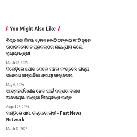
You Might Also Like
ବିଶ୍ବ ଜଳ ଦିବସ: ୧,୨୨୭ କୋଟି ଟଙ୍କାର ୧୮ଟି ବୃହତ
ଉଠାଜଳସେଚନ ପ୍ରକଳ୍ପର ଶିଳାନ୍ୟାସ କଲେ
ମୁଖ୍ୟମନ୍ତ୍ରୀ
March 22, 2025
ବିଜେଡ଼ିରେ ଯୋଗ ଦେଲେ ମହିଳା କଂଗ୍ରେସ ରାଜ୍ୟ
ସାଧାରଣ ସମ୍ପାଦିକା ଶ୍ରୀୟା ସମ୍ବେଦନା
May 6, 2024
ଆତ୍ମନିର୍ଭରଶୀଳ ହେବା ପାଇଁ ଦକ୍ଷତା ବିକାଶ
ଆବଶ୍ୟକ: ମନ୍ତ୍ରୀ ନିତ୍ୟାନନ୍ଦ ଗଣ୍ଡ
August 28, 2024
ମଣ୍ଡିରେ ଧାନ, ଚିନ୍ତାରେ ଚାଷୀ – Fast News
Network
March 12, 2022