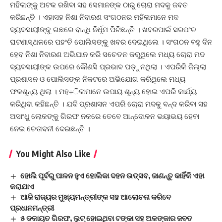
ମହିଳାଙ୍କୁ ଅଟକ ରଖିବା ସହ ସେମାନଙ୍କ ଠାରୁ ଚୋରା ମଦକୁ ଜବତ
କରିଛନ୍ତି । ଏହାସହ ନିଶା ନିବାରଣ ସଂଗଠନର ମହିଳାମାନେ ମଦ
ବ୍ୟବସାୟୀଙ୍କୁ ଗଛରେ ବାନ୍ଧି ନିର୍ଧୂମ ପିଟିଛନ୍ତି । ଖବରପାଇଁ ସରପଂଚ
ଘଟଣାସ୍ଥଳରେ ପହଂଚି ପୋଲିସଙ୍କୁ ଖବର ଦେଇଥିଲେ । ସଂଗଠନ ବହୁ ଦିନ
ହେବ ନିଶା ନିବାରଣ ଅଭିଯାନ କରି ସଚେତନ କରୁଥିଲେ ମଧ୍ୟ ଚୋରା ମଦ
ବ୍ୟବସାୟୀଙ୍କ ଉପରେ କୌଣସି ପ୍ରଭାବ ପଡ଼ୁନଥିଲା । ଏପରିକି ଜିଲ୍ଲା
ପ୍ରଶାସନ ଓ ପୋଲିସଙ୍କ ନିକଟରେ ଅଭିଯୋଗ କରିଥିଲେ ମଧ୍ୟ
ଫଳଶୂନ୍ୟ ଥିଲା । ମହ÷ିଳାମାନେ ଉପାୟ ଶୂନ୍ୟ ହୋଇ ଏପରି କାର୍ଯ୍ୟ
କରିଥିବା କହିଛନ୍ତି । ଯଦି ପ୍ରଶାସନ ଏପରି ଚୋରା ମଦକୁ ବନ୍ଦ କରିବା ସହ
ଅସାଂଧୁ ଲୋକଙ୍କୁ ଗିରଫ ନକରେ ତେବେ ଆନ୍ଦୋଳନ ଭୟାଭୟ ହେବା
ନେଇ ଚେତାବନୀ ଦେଇଛନ୍ତି ।
You Might Also Like
ହୋଲି ପୂର୍ବରୁ ପାଳନ ହୁଏ ହୋଲିକା ଦହନ ଉତ୍ସବ, ଜାଣନ୍ତୁ କାହିଁକି ଏହା
କରାଯାଏ
ଆଜି ରାଜ୍ୟର ମୁଖ୍ୟମନ୍ତ୍ରୀଙ୍କ ସହ ଆଲୋଚନା କରିବେ
ପ୍ରଧାନମନ୍ତ୍ରୀ
୫ ଡକାୟତ ଗିରଫ, ଲୁଟ୍ ହୋଇଥିବା ଟଙ୍କା ସହ ଅଳଙ୍କାର ଜବତ