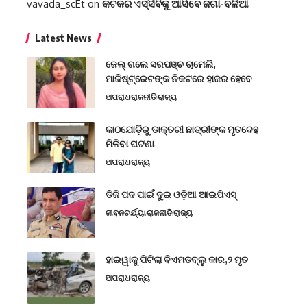
vavada_scEt
on
କଟକର ଏସ୍‌ସିବିକୁ ଆସିବେ ଜଗା-ବଳିଆ
Latest News
ଜେଲ୍ ଗଲେ ସରପଞ୍ଚ ଚାମେଲି,
ମାଜିଷ୍ଟ୍ରେଟଙ୍କ ନିକଟରେ ହାଜର ହେବେ
ଅପରାଧ
ରାଜନୀତି
ରାଜ୍ୟ
କାଠଯୋଡ଼ିରୁ ଡାକ୍ତରୀ ଛାତ୍ରୀଙ୍କ ମୃତଦେହ
ମିଳିବା ଘଟଣା
ଅପରାଧ
ରାଜ୍ୟ
ଡିଜି ପଦ ପାଇଁ ଦୁଇ ଓଡ଼ିଆ ଆଇପିଏସ୍
ଜୀବନଚର୍ଯ୍ୟା
ରାଜନୀତି
ରାଜ୍ୟ
ହାଇୱାକୁ ପିଟିଲା ବିଏମଡବ୍ଲୁ କାର,୨ ମୃତ
ଅପରାଧ
ରାଜ୍ୟ