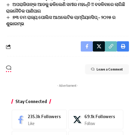
ଅପରାଜିତାଙ୍କ ଆଡକୁ ଢଳିଲେଣି ସମୀର ମହାନ୍ତି !! ବଦଳିବାରେ ଲାଗିଛି
ରାଜନୈତିକ ପାଣିପାଗ
୭୩ ତମ ରାଜ୍ୟ ପୋଲିସ ଆଥଲେଟିକ ଚାମ୍ପିୟନସିପ୍ – ୨୦୨୫ ର
ଶୁଭାରମ୍ଭ
Leave a Comment
- Advertisement -
Stay Connected
235.3k
Followers
69.1k
Followers
Like
Follow