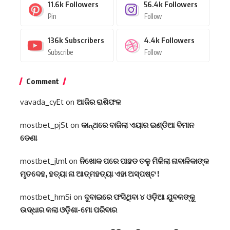
11.6k
Followers
56.4k
Followers
Pin
Follow
136k
Subscribers
4.4k
Followers
Subscribe
Follow
Comment
vavada_cyEt
on
ଆଜିର ରାଶିଫଳ
mostbet_pjSt
on
କାନ୍ଥରେ ବାଜିଲା ଏୟାର ଇଣ୍ଡିଆ ବିମାନ
ଡେଣା
mostbet_jlml
on
ନିଖୋକ ପରେ ପାହଡ ତଳୁ ମିଳିଲା ନାବାଳିକାଙ୍କ
ମୃତଦେହ, ହତ୍ୟା ନା ଆତ୍ମହତ୍ୟା ଏହା ଅସ୍ପଷ୍ଟ !
mostbet_hmSi
on
ଦୁବାଇରେ ଫସିଥିବା ୪ ଓଡ଼ିଆ ଯୁବକଙ୍କୁ
ଉଦ୍ଧାର କଲା ଓଡ଼ିଶା-ମୋ ପରିବାର