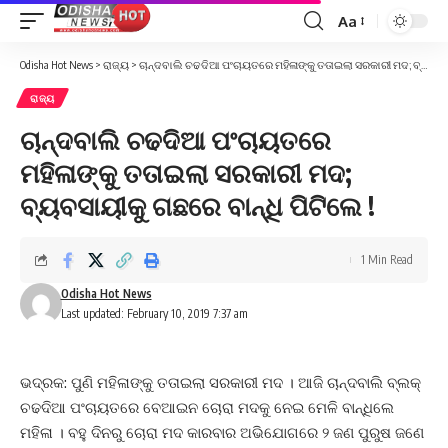
Aa
Font
Resizer
Odisha Hot News
>
ରାଜ୍ୟ
>
ଚାନ୍ଦବାଲି ଚଢଦିଆ ପଂଚାୟତରେ ମହିଳାଙ୍କୁ ତତାଇଲା ସରକାରୀ ମଦ; ବ୍ୟବସାୟୀକୁ ଗଛରେ ବାନ୍ଧି ପିଟିଲେ !
ରାଜ୍ୟ
ଚାନ୍ଦବାଲି ଚଢଦିଆ ପଂଚାୟତରେ
ମହିଳାଙ୍କୁ ତତାଇଲା ସରକାରୀ ମଦ;
ବ୍ୟବସାୟୀକୁ ଗଛରେ ବାନ୍ଧି ପିଟିଲେ !
1 Min Read
Odisha Hot News
Last updated: February 10, 2019 7:37 am
ଭଦ୍ରକ: ପୁଣି ମହିଳାଙ୍କୁ ତତାଇଲା ସରକାରୀ ମଦ । ଆଜି ଚାନ୍ଦବାଲି ବ୍ଲକ୍
ଚଢଦିଆ ପଂଚାୟତରେ ବେଆଇନ ଚୋରା ମଦକୁ ନେଇ ମେଳି ବାନ୍ଧିଲେ
ମହିଳା । ବହୁ ଦିନରୁ ଚୋରା ମଦ କାରବାର ଅଭିଯୋଗରେ ୨ ଜଣ ପୁରୁଷ ଜଣେ