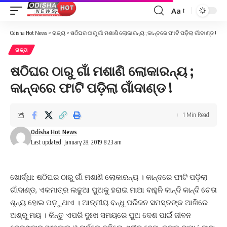
Aa
Font
Resizer
Odisha Hot News
>
ରାଜ୍ୟ
>
ଷଠିଘର ଠାରୁ ଗାଁ ମଶାଣି ଲୋକାରନ୍ୟ ; କାନ୍ଦରେ ଫାଟି ପଡ଼ିଲା ଗାଁଦାଣ୍ଡ !
ରାଜ୍ୟ
ଷଠିଘର ଠାରୁ ଗାଁ ମଶାଣି ଲୋକାରନ୍ୟ ;
କାନ୍ଦରେ ଫାଟି ପଡ଼ିଲା ଗାଁଦାଣ୍ଡ !
1 Min Read
Odisha Hot News
Last updated: January 28, 2019 8:23 am
ଖୋର୍ଦ୍ଧା: ଷଠିଘର ଠାରୁ ଗାଁ ମଶାଣି ଲୋକାରନ୍ୟ । କାନ୍ଦରେ ଫାଟି ପଡ଼ିଲା
ଗାଁଦାଣ୍ଡ, ଏକମାତ୍ର ଲଢୁଆ ପୁଅକୁ ହରାଇ ମାଆ ବାହୁନି କାନ୍ଦି କାନ୍ଦି ଚେତା
ଶୂନ୍ୟ ହୋଇ ପଡ଼ୁଥାଏ । ଆତ୍ମୀୟ ବନ୍ଧୁ ପରିଜନ ସମସ୍ତଙ୍କ ଆଖିରେ
ଅଶ୍ରୁ ମୟ । କିନ୍ତୁ ଏପରି ଦୁଃଖ ସମୟରେ ପୁଅ ଦେଶ ପାଇଁ ଜୀବନ