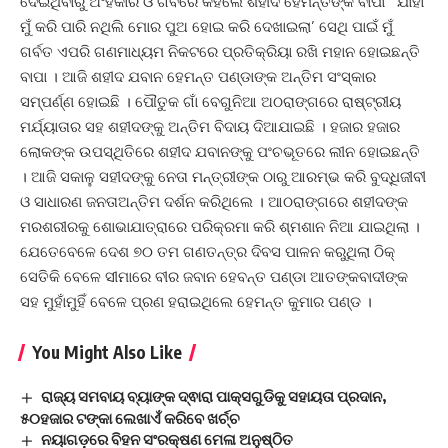
ଦେଇଥିବାରୁ ଅଂହକାର ଓ ଗର୍ବରେ କହିଲେ ଶହୀଦ ହେମନ୍ତଙ୍କ ବାପା ‘ ଯାହା
ମୁଁ କରି ପାରି ନଥିଲି ମୋର ପୁଅ ହୋଇ କରି ଦେଖାଇଲା’ ସେଥି ପାଇଁ ମୁଁ
ଗର୍ବତ ଏପରି ଗଣମାଧ୍ୟମ ନିକଟରେ ପ୍ରତିକ୍ରିୟା ରଖି ମହାନ ହୋଇଛନ୍ତି
ବାପା । ଆଜି ଶହୀଦ ଯବାନ ହେମନ୍ତ ପଣ୍ଡାଙ୍କ ଅନ୍ତିମ ସଂସ୍କାର
ସମ୍ପର୍ଣ୍ଣ ହୋଇଛି । ପୌତୁକ ଗାଁ ବେଗୁନିଆ ଅଠରାଙ୍ଗରେ ରାଷ୍ଟ୍ରୀୟ
ମର୍ଯ୍ୟାତାର ସହ ଶହୀଦଙ୍କୁ ଅନ୍ତିମ ବିଦାୟ ଦିଆଯାଇଛି । ହଜାର ହଜାର
ଲୋକଙ୍କ ଉପସ୍ଥିତିରେ ଶହୀଦ ଯବାନଙ୍କୁ ପଂଚଭୂତରେ ଲୀନ ହୋଇଛନ୍ତି
। ଆଜି ସକାଳୁ ସହୀଦଙ୍କୁ ନେତା ମନ୍ତ୍ରୀଙ୍କ ଠାରୁ ଆରମ୍ଭ କରି ବୁଦ୍ଧିଜୀବୀ
ଓ ସାଧାରଣ ଜନତାଅନ୍ତିମ ଦର୍ଶନ କରିଥିଲେ । ଆଠରାଙ୍ଗରେ ଶହୀଦଙ୍କ
ମରଶରୀରକୁ ଶୋଭାଯାତ୍ରାରେ ପରିକ୍ରମା କରି ଶ୍ମଶାନ ନିଆ ଯାଇଥିଲା ।
ଯେତେବେଳେ ଦେଶ ୭୦ ତମ ଗଣତନ୍ତ୍ର ଦିବସ ପାଳନ କରୁଥିଲା ଠିକ୍
ସେତିକି ବେଳେ ସୀମାରେ ବୀର ଜବାନ ହେବନ୍ତ ପଣ୍ଡା ଆତଙ୍କବାଦୀଙ୍କ
ସହ ମୁହାଁମୁହିଁ ବେଳେ ପ୍ରଣ ହରାଇଥିଲେ ହେମନ୍ତ କୁମାର ପଣ୍ଡ ।
You Might Also Like
ରାଜ୍ୟ ସମବାୟ ବ୍ୟାଙ୍କ ଦ୍ଵାରା ପାକ୍ସଗୁଡିକୁ ସହାୟତା ପ୍ରଦାନ,
୫୦ହଜାର ଟଙ୍କା ଲେଖାଏଁ କରିବେ ଖର୍ଚ୍ଚ
ନୟାଗଡ଼ରେ ବିହନ ସଂରକ୍ଷଣ ମେଳା ଅନୁଷ୍ଠିତ