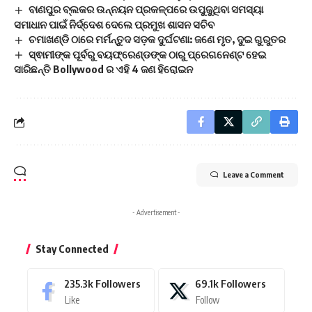
ବାଣପୁର ବ୍ଲକର ଉନ୍ନୟନ ପ୍ରକଳ୍ପରେ ଉପୁଜୁଥିବା ସମସ୍ୟା
ସମାଧାନ ପାଇଁ ନିର୍ଦ୍ଦେଶ ଦେଲେ ପ୍ରମୁଖ ଶାସନ ସଚିବ
ଚମାଖଣ୍ଡି ଠାରେ ମର୍ମନ୍ତୁଦ ସଡ଼କ ଦୁର୍ଘଟଣା: ଜଣେ ମୃତ, ଦୁଇ ଗୁରୁତର
ସ୍ଵାମୀଙ୍କ ପୂର୍ବରୁ ବୟଫ୍ରେଣ୍ଡଙ୍କ ଠାରୁ ପ୍ରେଗନେଣ୍ଟ ହେଇ
ସାରିଛନ୍ତି Bollywood ର ଏହି 4 ଜଣ ହିରୋଇନ
Leave a Comment
- Advertisement -
Stay Connected
235.3k
Followers
69.1k
Followers
Like
Follow