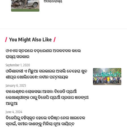
ଅପରାଧ
ରାଜ୍ୟ
You Might Also Like
ଓଏଏସ ସ୍ତରରେ ବଡ଼ଧରଣର ଅଦଳବଦଳ କଲେ
ରାଜ୍ୟ ସରକାର
September 1, 2020
ଓଡିଶାବାସୀ ଏ ମିଛୁଆ ସରକାରର ଅସଲି ଚେହେରା ଖୁବ
ଶୀଘ୍ର ଖୋଲିଦେଵେ: ନବୀନ ପଟ୍ଟନାୟକ
January 6, 2025
ବାଲେଶ୍ଵର ଲୋକସଭା ଆସନ: ବିଜେଡି ପ୍ରାର୍ଥୀ
ଲେଖାଶ୍ରୀଙ୍କ ଠାରୁ ବିଜେପି ପ୍ରାର୍ଥୀ ପ୍ରତାପ ଷଡଙ୍ଗୀ
ଆଗୁଆ
June 4, 2024
ବିଜେପିରୁ ବହିସ୍କୃତ ହେଲେ ବରିଷ୍ଠ ନେତା ଖାରବେଳ
ସ୍ବାଇଁ, ସମୀର ଦାଶଙ୍କୁ ମିଳିଲା ନୂଆ ଦାୟିତ୍ବ