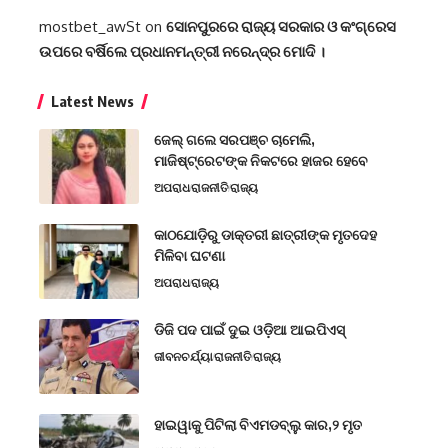
mostbet_awSt
on
ସୋନପୁରରେ ରାଜ୍ୟ ସରକାର ଓ କଂଗ୍ରେସ
ଉପରେ ବର୍ଷିଲେ ପ୍ରଧାନମନ୍ତ୍ରୀ ନରେନ୍ଦ୍ର ମୋଦି ।
Latest News
ଜେଲ୍ ଗଲେ ସରପଞ୍ଚ ଚାମେଲି,
ମାଜିଷ୍ଟ୍ରେଟଙ୍କ ନିକଟରେ ହାଜର ହେବେ
ଅପରାଧ
ରାଜନୀତି
ରାଜ୍ୟ
କାଠଯୋଡ଼ିରୁ ଡାକ୍ତରୀ ଛାତ୍ରୀଙ୍କ ମୃତଦେହ
ମିଳିବା ଘଟଣା
ଅପରାଧ
ରାଜ୍ୟ
ଡିଜି ପଦ ପାଇଁ ଦୁଇ ଓଡ଼ିଆ ଆଇପିଏସ୍
ଜୀବନଚର୍ଯ୍ୟା
ରାଜନୀତି
ରାଜ୍ୟ
ହାଇୱାକୁ ପିଟିଲା ବିଏମଡବ୍ଲୁ କାର,୨ ମୃତ