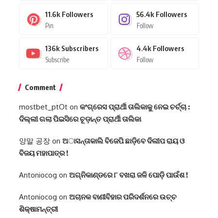
11.6k
Followers
56.4k
Followers
Pin
Follow
136k
Subscribers
4.4k
Followers
Subscribe
Follow
Comment
mostbet_ptOt
on
କଂଗ୍ରେସ ପ୍ରାର୍ଥୀ ତାଲିକାକୁ ନେଇ ଚର୍ଚ୍ଚା :
ଦିଲ୍ଲୀ ଗଲା ପିଇସିରେ ଚୂଡ଼ାନ୍ତ ପ୍ରାର୍ଥୀ ତାଲିକା
양말 공장
on
ଅାସନ୍ତାକାଲି ବିଜେପି ଛାଡ଼ିବେ ଦିଲୀପ ରାୟ ଓ
ବିଜୟ ମହାପାତ୍ର !
Antoniocog
on
ଅଗ୍ନିକାଣ୍ଡରେ ୮ ବଖରା ଜଳି ପୋଡ଼ି ପାଉଁଶ !
Antoniocog
on
ଅଚାନକ ବାଣୀବିହାର ପରିଦର୍ଶନରେ ଉଚ୍ଚ
ଶିକ୍ଷାମନ୍ତ୍ରୀ