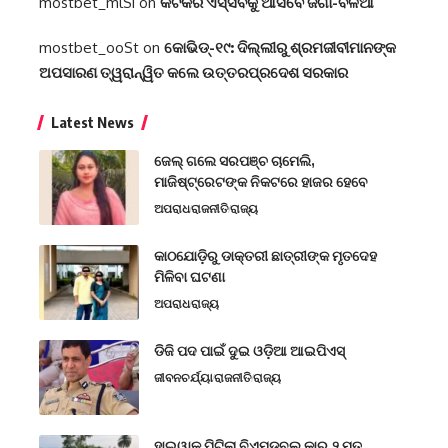
mostbet_mlSi
on
କଟକର ଏସ୍‌ସିବିକୁ ଆସିବେ ଜଗା-ବଳିଆ
mostbet_ooSt
on
କୋଭିଡ୍-୧୯: ଦିଲ୍ଲୀରୁ ଶ୍ରମଜୀବୀମାନଙ୍କ
ଅପସାରଣ ତ୍ୱରାନ୍ୱିତ କଲେ ଉତ୍ତରପ୍ରଦେଶ ସରକାର
Latest News
ଜେଲ୍ ଗଲେ ସରପଞ୍ଚ ଚାମେଲି,
ମାଜିଷ୍ଟ୍ରେଟଙ୍କ ନିକଟରେ ହାଜର ହେବେ
ଅପରାଧ
ରାଜନୀତି
ରାଜ୍ୟ
କାଠଯୋଡ଼ିରୁ ଡାକ୍ତରୀ ଛାତ୍ରୀଙ୍କ ମୃତଦେହ
ମିଳିବା ଘଟଣା
ଅପରାଧ
ରାଜ୍ୟ
ଡିଜି ପଦ ପାଇଁ ଦୁଇ ଓଡ଼ିଆ ଆଇପିଏସ୍
ଜୀବନଚର୍ଯ୍ୟା
ରାଜନୀତି
ରାଜ୍ୟ
ହାଇୱାକୁ ପିଟିଲା ବିଏମଡବ୍ଲୁ କାର,୨ ମୃତ