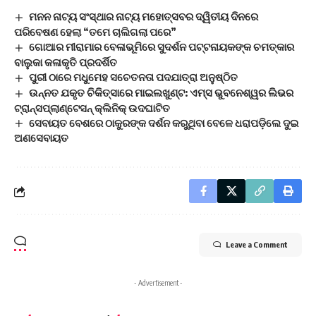
ମନନ ନାଟ୍ୟ ସଂସ୍ଥାର ନାଟ୍ୟ ମହୋତ୍ସବର ଦ୍ୱିତୀୟ ଦିନରେ
ପରିବେଷଣ ହେଲା “ତମେ ଚାଲିଗଲା ପରେ”
ଗୋଆର ମୀରାମାର ବେଳାଭୂମିରେ ସୁଦର୍ଶନ ପଟ୍ଟନାୟକଙ୍କ ଚମତ୍କାର
ବାଲୁକା କଳାକୃତି ପ୍ରଦର୍ଶିତ
ପୁରୀ ଠାରେ ମଧୁମେହ ସଚେତନତା ପଦଯାତ୍ରା ଅନୁଷ୍ଠିତ
ଉନ୍ନତ ଯକୃତ ଚିକିତ୍ସାରେ ମାଇଲଖୁଣ୍ଟ: ଏମ୍ସ ଭୁବନେଶ୍ୱର ଲିଭର
ଟ୍ରାନ୍ସପ୍ଲାଣ୍ଟେସନ୍ କ୍ଲିନିକ୍ ଉଦଘାଟିତ
ସେବାୟତ ବେଶରେ ଠାକୁରଙ୍କ ଦର୍ଶନ କରୁଥିବା ବେଳେ ଧରାପଡ଼ିଲେ ଦୁଇ
ଅଣସେବାୟତ
Leave a Comment
- Advertisement -