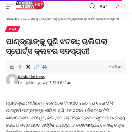
Aa
Font
Resizer
Odisha Hot News
>
ରାଜ୍ୟ
>
ପାଣ୍ଡ୍ୟାଙ୍କୁ ପୁଣି ଝଟକା; ଚାଲିଗଲା ସ୍ପୋର୍ଟ୍ସ କ୍ଲବର ସଦସ୍ୟତା!
ରାଜ୍ୟ
ପାଣ୍ଡ୍ୟାଙ୍କୁ ପୁଣି ଝଟକା; ଚାଲିଗଲା
ସ୍ପୋର୍ଟ୍ସ କ୍ଲବର ସଦସ୍ୟତା!
1 Min Read
Odisha Hot News
Last updated: January 17, 2019 6:40 am
ନୂଆଦିଲ୍ଲୀ ; ମହିଳାଙ୍କ ବିରୋଧରେ ବିବାଦୀୟ ମନ୍ତବ୍ୟ ଦେଇ ଫସି
ଯାଇଥିବା ପାଣ୍ଡ୍ୟାଙ୍କୁ ଲାଗିଲା ପୁଣି ଏକ ଝଟକା । ନିକଟରେ ଟିଭି
କାର‌୍ୟ୍ୟକ୍ରମ ‘କଫି ୱିଥ୍ କରନ୍’ରେ ମହିଳାଙ୍କ ପ୍ରତି ଅରୁଚିକର ମନ୍ତବ୍ୟ
ଦେଇ ଅଲରାଉଣ୍ଡର ହାର୍ଦ୍ଦିକ ପାଣ୍ଡ୍ୟା ଓ ବ୍ୟାଟସ୍ମ୍ୟାନ୍ କେଏଲ୍ ରାହୁଲ