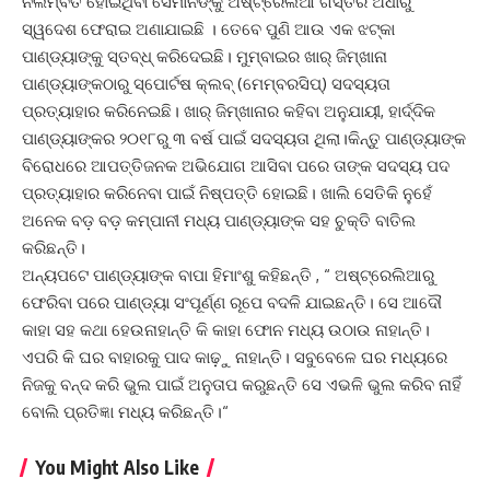
ନିଲମ୍ବିତ ହୋଇଥିବା ସେମାନଙ୍କୁ ଅଷ୍ଟ୍ରେଲିଆ ଗସ୍ତର ଅଧାରୁ
ସ୍ୱଦେଶ ଫେରାଇ ଅଣାଯାଇଛି । ତେବେ ପୁଣି ଆଉ ଏକ ଝଟ୍କା
ପାଣ୍ଡ୍ୟାଙ୍କୁ ସ୍ତବ୍ଧ୍ କରିଦେଇଛି। ମୁମ୍ବାଇର ଖାର୍ ଜିମ୍ଖାନା
ପାଣ୍ଡ୍ୟାଙ୍କଠାରୁ ସ୍ପୋର୍ଟଷ କ୍ଲବ୍ (ମେମ୍ବରସିପ୍) ସଦସ୍ୟତା
ପ୍ରତ୍ୟାହାର କରିନେଇଛି। ଖାର୍ ଜିମ୍ଖାନାର କହିବା ଅନୁଯାୟୀ, ହାର୍ଦ୍ଦିକ
ପାଣ୍ଡ୍ୟାଙ୍କର ୨୦୧୮ରୁ ୩ ବର୍ଷ ପାଇଁ ସଦସ୍ୟତା ଥିଲା।କିନ୍ତୁ ପାଣ୍ଡ୍ୟାଙ୍କ
ବିରୋଧରେ ଆପତ୍ତିଜନକ ଅଭିଯୋଗ ଆସିବା ପରେ ତାଙ୍କ ସଦସ୍ୟ ପଦ
ପ୍ରତ୍ୟାହାର କରିନେବା ପାଇଁ ନିଷ୍ପତ୍ତି ହୋଇଛି। ଖାଲି ସେତିକି ନୁହେଁ
ଅନେକ ବଡ଼ ବଡ଼ କମ୍ପାନୀ ମଧ୍ୟ ପାଣ୍ଡ୍ୟାଙ୍କ ସହ ଚୁକ୍ତି ବାତିଲ
କରିଛନ୍ତି।
ଅନ୍ୟପଟେ ପାଣ୍ଡ୍ୟାଙ୍କ ବାପା ହିମାଂଶୁ କହିଛନ୍ତି , “ ଅଷ୍ଟ୍ରେଲିଆରୁ
ଫେରିବା ପରେ ପାଣ୍ଡ୍ୟା ସଂପୂର୍ଣ୍ଣ ରୂପେ ବଦଳି ଯାଇଛନ୍ତି। ସେ ଆଦୌ
କାହା ସହ କଥା ହେଉନାହାନ୍ତି କି କାହା ଫୋନ ମଧ୍ୟ ଉଠାଉ ନାହାନ୍ତି।
ଏପରି କି ଘର ବାହାରକୁ ପାଦ କାଢ଼ୁ ନାହାନ୍ତି। ସବୁବେଳେ ଘର ମଧ୍ୟରେ
ନିଜକୁ ବନ୍ଦ କରି ଭୁଲ ପାଇଁ ଅନୁତାପ କରୁଛନ୍ତି ସେ ଏଭଳି ଭୁଲ କରିବ ନାହିଁ
ବୋଲି ପ୍ରତିଜ୍ଞା ମଧ୍ୟ କରିଛନ୍ତି।“
You Might Also Like