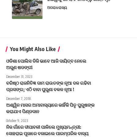
ଅପରାଧ
ରାଜ୍ୟ
You Might Also Like
ଓଡିଶା ପୋଲିସ ଡିଜି ଭାବେ ଆଜି ଦାୟିତ୍ବ ନେଲେ
ଅରୁଣ ଷଡଙ୍ଗୀ
December 31, 2023
ବରିଷ୍ଠ ରାଜନିତିଜ୍ଞ ଦାମ ରାଉତଙ୍କ ନୂଆ ଦଳ ଗଢିବା
ପ୍ରସଙ୍ଗ; ଏଠି ବାବା ପୁରୁଣା ବକଳ ନୂଆ !
December 7, 2018
ଅଶ୍ୱିନ ମାସର ଅମାବାସ୍ୟାରେ କାହିଁକି ପିତୃ ପୁରୁଷଙ୍କ
କରାଯାଏ ପିଣ୍ଡଦାନ
October 9, 2023
ନିଜ ଗାଁରେ ଦୀପାବଳୀ ପାଳିଲେ ମୁଖ୍ୟମନ୍ତ୍ରୀ:
ସୋହରାଇ ପୂଜାରେ ବଜାଇଲେ ପାରମ୍ପରିକ ବାଦ୍ୟ