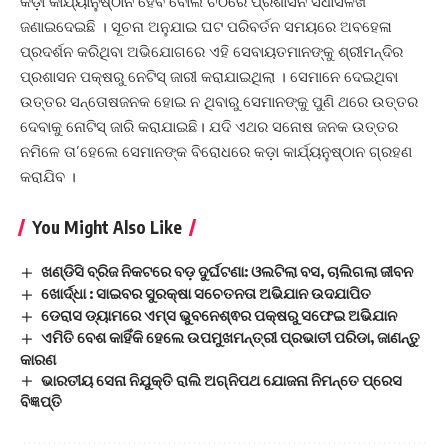
କଡ଼ା କାର୍ଯ୍ୟାନୁଷ୍ଠାନ ହେବ ବୋଲି ଚିଠିରେ ପ୍ରଶାସନ ସିଧାସଳଖ
ଜଣାଇଦେଇଛି । ସୂଚନା ଅନୁଯାଇ ଘଟ ପରିବର୍ତନ ସମୟରେ ଅବହେଳା
ପ୍ରଦର୍ଶନ କରିଥିବା ଅଭିଯୋଗରେ ଏହି ସେବାୟତମାନଙ୍କୁ ଶ୍ରୀମନ୍ଦିର
ପ୍ରଶାସନ ପକ୍ଷରୁ ନେଟିସ୍ ଜାରୀ କରାଯାଇଥିଲା । ସେମାନେ ଦେଇଥିବା
ଉତ୍ତର ସନ୍ତୋଷଜନକ ହୋଇ ନ ଥିବାରୁ ସେମାନଙ୍କୁ ପୁଣି ଥରେ ଉତ୍ତର
ଦେବାକୁ ନୋଟିସ୍ ଜାରି କରାଯାଇଛି। ଯଦି ଏଥର ସନୋଷ ଜନକ ଉତ୍ତର
ନମିଳେ ତା’ହେଲେ ସେମାନଙ୍କ ବିରୋଧରେ କଡ଼ା କାର୍ଯ୍ୟନୁଷ୍ଠାନ ଗ୍ରହଣ
କରାଯିବ ।
You Might Also Like
ଖଣ୍ଡିସି ବ୍ରିଜ ନିକଟରେ ବଡ଼ ଦୁର୍ଘଟଣା: ଓଲଟିଲା ବସ, ଚାଲିଗଲା ଜୀବନ
ଖୋର୍ଦ୍ଧା : ସାଇବର ସୁରକ୍ଷା ସଚେତନତା ଅଭିଯାନ ଉଦଯାପିତ
ଡେରାସ ଡ୍ୟାମରେ ଏମ୍ସ ଭୁବନେଶ୍ଵର ପକ୍ଷରୁ ସଫେଇ ଅଭିଯାନ
ଏମିତି ବେଶ କାହିଁକି ହେଲେ ଉପମୁଖମନ୍ତ୍ରୀ ପ୍ରଭାତୀ ପରିଡା, ଜାଣନ୍ତୁ
କାରଣ
ଭାରତୀୟ ସେନା ନିଯୁକ୍ତି ରାଲି ଅଗ୍ନିପଥ ଯୋଜନା ନିମନ୍ତେ ପ୍ରେସ
ବିଜ୍ଞପ୍ତି