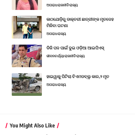
ଅପରାଧ
ରାଜନୀତି
ରାଜ୍ୟ
କାଠଯୋଡ଼ିରୁ ଡାକ୍ତରୀ ଛାତ୍ରୀଙ୍କ ମୃତଦେହ
ମିଳିବା ଘଟଣା
ଅପରାଧ
ରାଜ୍ୟ
ଡିଜି ପଦ ପାଇଁ ଦୁଇ ଓଡ଼ିଆ ଆଇପିଏସ୍
ଜୀବନଚର୍ଯ୍ୟା
ରାଜନୀତି
ରାଜ୍ୟ
ହାଇୱାକୁ ପିଟିଲା ବିଏମଡବ୍ଲୁ କାର,୨ ମୃତ
ଅପରାଧ
ରାଜ୍ୟ
You Might Also Like