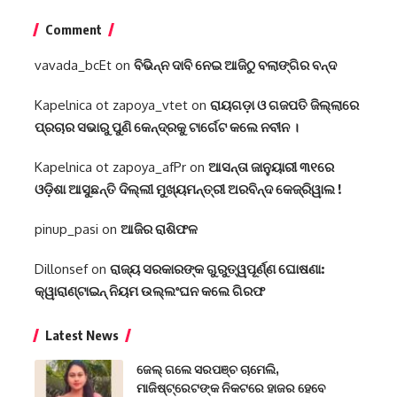
Comment
vavada_bcEt
on
ବିଭିନ୍ନ ଦାବି ନେଇ ଆଜିଠୁ ବଲାଙ୍ଗିର ବନ୍ଦ
Kapelnica ot zapoya_vtet
on
ରାୟଗଡ଼ା ଓ ଗଜପତି ଜିଲ୍ଲାରେ
ପ୍ରଚାର ସଭାରୁ ପୁଣି କେନ୍ଦ୍ରକୁ ଟାର୍ଗେଟ କଲେ ନବୀନ ।
Kapelnica ot zapoya_afPr
on
ଆସନ୍ତା ଜାନୁୟାରୀ ୩୧ରେ
ଓଡ଼ିଶା ଆସୁଛନ୍ତି ଦିଲ୍ଲୀ ମୁଖ୍ୟମନ୍ତ୍ରୀ ଅରବିନ୍ଦ କେଜ୍ରିୱାଲ !
pinup_pasi
on
ଆଜିର ରାଶିଫଳ
Dillonsef
on
ରାଜ୍ୟ ସରକାରଙ୍କ ଗୁରୁତ୍ୱପୂର୍ଣ୍ଣ ଘୋଷଣା:
କ୍ୱାରାଣ୍ଟାଇନ୍‌ ନିୟମ ଉଲ୍ଲଂଘନ କଲେ ଗିରଫ
Latest News
ଜେଲ୍ ଗଲେ ସରପଞ୍ଚ ଚାମେଲି,
ମାଜିଷ୍ଟ୍ରେଟଙ୍କ ନିକଟରେ ହାଜର ହେବେ