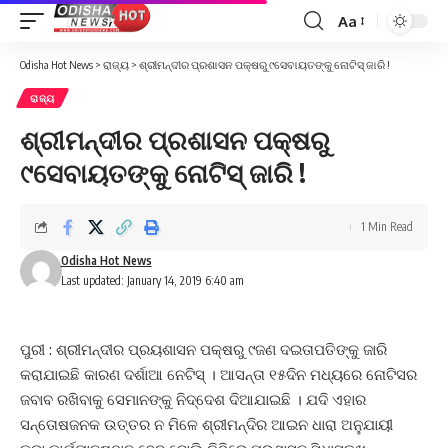
Aa
Font
Resizer
Odisha Hot News
>
ରାଜ୍ୟ
>
ଶ୍ରୀମନ୍ଦୀର ପ୍ରଶାସନ ପକ୍ଷରୁ ୯ସେବାୟତଙ୍କୁ ନୋଟିସ୍ ଜାରି !
ରାଜ୍ୟ
ଶ୍ରୀମନ୍ଦୀର ପ୍ରଶାସନ ପକ୍ଷରୁ
୯ସେବାୟତଙ୍କୁ ନୋଟିସ୍ ଜାରି !
1 Min Read
Odisha Hot News
Last updated: January 14, 2019 6:40 am
ପୁରୀ : ଶ୍ରୀମନ୍ଦୀର ପ୍ରୟଶାସନ ପକ୍ଷରୁ ୯ଜଣ ଦଇତାପତିଙ୍କୁ ଜାରି
କରାଯାଇଛି କାରଣ ଦର୍ଶାଆ ନେଟିସ୍ । ଆସନ୍ତା ୧୫ଦିନ ମଧ୍ୟରେ ନୋଟିସର
ଜବାବ ରଖିବାକୁ ସେମାନଙ୍କୁ ନିଦ୍ଦେଶ ଦିଆଯାଇଛି । ଯଦି ଏହାର
ସନ୍ତୋଷଜନକ ଉତ୍ତର ନ ମିଳେ ଶ୍ରୀମନ୍ଦିର ଆଇନ ଧାରା ଅନୁଯାୟୀ