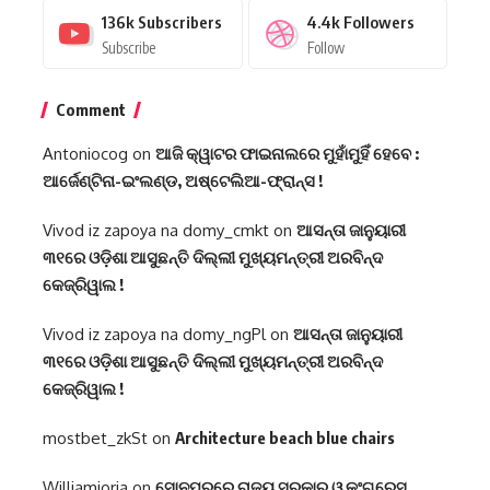
136k
Subscribers
4.4k
Followers
Subscribe
Follow
Comment
Antoniocog
on
ଆଜି କ୍ୱାଟର ଫାଇନାଲରେ ମୁହାଁମୁହିଁ ହେବେ :
ଆର୍ଜେଣ୍ଟିନା-ଇଂଲଣ୍ଡ, ଅଷ୍ଟେଲିଆ-ଫ୍ରାନ୍ସ !
Vivod iz zapoya na domy_cmkt
on
ଆସନ୍ତା ଜାନୁୟାରୀ
୩୧ରେ ଓଡ଼ିଶା ଆସୁଛନ୍ତି ଦିଲ୍ଲୀ ମୁଖ୍ୟମନ୍ତ୍ରୀ ଅରବିନ୍ଦ
କେଜ୍ରିୱାଲ !
Vivod iz zapoya na domy_ngPl
on
ଆସନ୍ତା ଜାନୁୟାରୀ
୩୧ରେ ଓଡ଼ିଶା ଆସୁଛନ୍ତି ଦିଲ୍ଲୀ ମୁଖ୍ୟମନ୍ତ୍ରୀ ଅରବିନ୍ଦ
କେଜ୍ରିୱାଲ !
mostbet_zkSt
on
Architecture beach blue chairs
Williamjoria
on
ସୋନପୁରରେ ରାଜ୍ୟ ସରକାର ଓ କଂଗ୍ରେସ