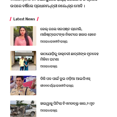
ଉପରେ ବର୍ଷିଲେ ପ୍ରଧାନମନ୍ତ୍ରୀ ନରେନ୍ଦ୍ର ମୋଦି ।
Latest News
ଜେଲ୍ ଗଲେ ସରପଞ୍ଚ ଚାମେଲି,
ମାଜିଷ୍ଟ୍ରେଟଙ୍କ ନିକଟରେ ହାଜର ହେବେ
ଅପରାଧ
ରାଜନୀତି
ରାଜ୍ୟ
କାଠଯୋଡ଼ିରୁ ଡାକ୍ତରୀ ଛାତ୍ରୀଙ୍କ ମୃତଦେହ
ମିଳିବା ଘଟଣା
ଅପରାଧ
ରାଜ୍ୟ
ଡିଜି ପଦ ପାଇଁ ଦୁଇ ଓଡ଼ିଆ ଆଇପିଏସ୍
ଜୀବନଚର୍ଯ୍ୟା
ରାଜନୀତି
ରାଜ୍ୟ
ହାଇୱାକୁ ପିଟିଲା ବିଏମଡବ୍ଲୁ କାର,୨ ମୃତ
ଅପରାଧ
ରାଜ୍ୟ