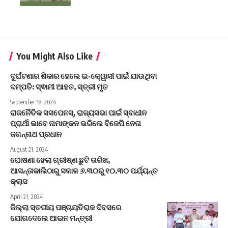
You Might Also Like
ଦୁର୍ଘଟଣାର ଶିକାର ହେଲେ ଇ-କେ୍ୱାସୀ ପାଇଁ ଯାଉଥିବା
ଦମ୍ପତି: ସ୍ଵାମୀ ଆହତ, ସ୍ତ୍ରୀ ମୃତ
September 18, 2024
ରାଜନୈତିକ ସସପେନସ୍, ରାଜ୍ୟସଭା ପାଇଁ ସ୍ବାଧୀନ
ପ୍ରାର୍ଥୀ ଭାବେ ନାମାଙ୍କନ ଭରିଲେ ବିଜେପି ନେତା
ଜଗନ୍ନାଥ ପ୍ରଧାନ
August 21, 2024
ଘୋଷଣା ହେଲା ଗ୍ରୀଷ୍ଣ ଛୁଟି ତାରିଖ,
ଆସନ୍ତାକାଲିଠାରୁ ସକାଳ ୬.୩୦ରୁ ୧୦.୩୦ ପର୍ଯ୍ୟନ୍ତ
କ୍ଲାସ
April 21, 2024
ଜିଲ୍ଲା ସ୍ତରୀୟ ପଞ୍ଚାୟତିରାଜ ଦିବସରେ
ଯୋଗଦେଲେ ଆଇନ ମନ୍ତ୍ରୀ