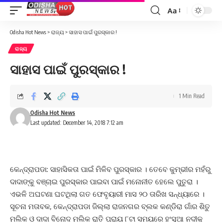
Aa
Font
Resizer
Odisha Hot News
>
ରାଜ୍ୟ
>
ସାହାସ ପାଇଁ ପୁରସ୍କାର !
ରାଜ୍ୟ
ସାହାସ ପାଇଁ ପୁରସ୍କାର !
1 Min Read
Odisha Hot News
Last updated: December 14, 2018 7:12 am
କେନ୍ଦ୍ରାପଡା: ସାହାସିକତା ପାଇଁ ମିଳିବ ପୁରସ୍କାର । ତେବେ କୁମ୍ଭୀର ମହଁରୁ
ଦାଦାଙ୍କୁ ବଞ୍ଚାଇ ପୁରସ୍କାର ପାଇବା ପାଇଁ ମନୋନୀତ ହେଲେ ପୁତୁରା ।
ଏଭଳି ଅଘଟଣା ଘଟଥିଲା ଗତ ଫେବୃୟାରୀ ମାସ ୨୦ ତାରିଖ ସନ୍ଧ୍ୟାରେ ।
ସୂଚନା ମତାବକ, କେନ୍ଦ୍ରାପଡା ଜିଲ୍ଲା ରାଜନଗର ବ୍ଲକ କଣ୍ଡିରା ଗାଁର ଶିତୁ
ମଲିକ ଓ ଦାଦା ବିନୋଦ ମଲିକ ରାତି ପ୍ରାୟ ୮ଟା ସମୟରେ ହଂସୁଆ ନଦୀକୁ