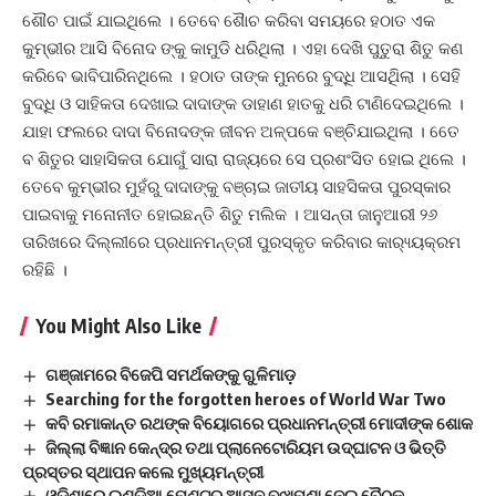
ଶୌଚ ପାଇଁ ଯାଇଥିଲେ । ତେବେ ଶୈାଚ କରିବା ସମୟରେ ହଠାତ ଏକ
କୁମ୍ଭୀର ଆସି ବିନୋଦ ଙ୍କୁ କାମୁଡି ଧରିଥିଲା । ଏହା ଦେଖି ପୁତୁରା ଶିତୁ କଣ
କରିବେ ଭାବିପାରିନଥିଲେ । ହଠାତ ତାଙ୍କ ମୁନରେ ବୁଦ୍ଧି ଆସଥିିଲା । ସେହି
ବୁଦ୍ଧି ଓ ସାହିକତା ଦେଖାଇ ଦାଦାଙ୍କ ଡାହାଣ ହାତକୁ ଧରି ଟାଣିଦେଇଥିଲେ ।
ଯାହା ଫଲରେ ଦାଦା ବିନୋଦଙ୍କ ଜୀବନ ଅଳ୍ପକେ ବଞ୍ଚିଯାଇଥିଲା । ତେେ
ବ ଶିତୁର ସାହାସିକତା ଯୋଗୁଁ ସାରା ରାଜ୍ୟରେ ସେ ପ୍ରଶଂସିତ ହୋଇ ଥିଲେ ।
ତେବେ କୁମ୍ଭୀର ମୁହଁରୁ ଦାଦାଙ୍କୁ ବଞ୍ଚାଇ ଜାତୀୟ ସାହସିକତା ପୁରସ୍କାର
ପାଇବାକୁ ମନୋନୀତ ହୋଇଛନ୍ତି ଶିତୁ ମଲିକ । ଆସନ୍ତା ଜାନୁଆରୀ ୨୬
ତାରିଖରେ ଦିଲ୍ଲୀରେ ପ୍ରଧାନମନ୍ତ୍ରୀ ପୁରସ୍କୃତ କରିବାର କାର‌୍ୟ୍ୟକ୍ରମ
ରହିଛି ।
You Might Also Like
ଗଞ୍ଜାମରେ ବିଜେପି ସମର୍ଥକଙ୍କୁ ଗୁଳିମାଡ଼
Searching for the forgotten heroes of World War Two
କବି ରମାକାନ୍ତ ରଥଙ୍କ ବିୟୋଗରେ ପ୍ରଧାନମନ୍ତ୍ରୀ ମୋଦୀଙ୍କ ଶୋକ
ଜିଲ୍ଲା ବିଜ୍ଞାନ କେନ୍ଦ୍ର ତଥା ପ୍ଲାନେଟୋରିୟମ ଉଦ୍‌ଘାଟନ ଓ ଭିତ୍ତି
ପ୍ରସ୍ତର ସ୍ଥାପନ କଲେ ମୁଖ୍ୟମନ୍ତ୍ରୀ
ଓଡିଶାରେ ଇଣ୍ଡିଆ ମେଣ୍ଟର ଆସନ ବୁଝାମଣା ନେଇ ବୈଠକ,