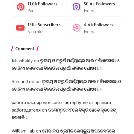
11.6k
Followers
56.4k
Followers
Pin
Follow
136k
Subscribers
4.4k
Followers
Subscribe
Follow
Comment
JulianKakly
on
ତୃତୀୟ ଓ ଚତୁର୍ଥ ପର୍ଯ୍ୟାୟର ଆଉ ୯ ବିଧାନସଭା ଓ
ଗୋଟିଏ ଲୋକସଭା ବିଜେଡିର ପ୍ରାର୍ଥୀ ତାଲିକା ଘୋଷଣା ।
SamuelLed
on
ତୃତୀୟ ଓ ଚତୁର୍ଥ ପର୍ଯ୍ୟାୟର ଆଉ ୯ ବିଧାନସଭା ଓ
ଗୋଟିଏ ଲୋକସଭା ବିଜେଡିର ପ୍ରାର୍ଥୀ ତାଲିକା ଘୋଷଣା ।
работа кассиром в санкт-петербурге от прямого
работодателя
on
ଡସେମ୍ବର ୧୮ରେ ବିକ୍ରି ହେବେ କ୍ରକେଟ୍
ଖେଳାଳି !
WilliamHab
on
ମେଘାଳୟ ଶ୍ରମିକ ରେସ୍କ୍ୟୁ ଅପରେସନରେ