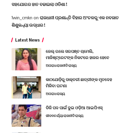
ସହଯୋଗର ହାତ ବଢାଇଲା ଓଡିଶା !
1win_cmkn
on
ରାଜଧାନୀ ପ୍ରଶାନ୍ତି ବିହାର ଅଂଚଳରୁ ଏକ ନବଜାତ
ଶିଶୁକନ୍ୟା ଉଦ୍ଧାର !
Latest News
ଜେଲ୍ ଗଲେ ସରପଞ୍ଚ ଚାମେଲି,
ମାଜିଷ୍ଟ୍ରେଟଙ୍କ ନିକଟରେ ହାଜର ହେବେ
ଅପରାଧ
ରାଜନୀତି
ରାଜ୍ୟ
କାଠଯୋଡ଼ିରୁ ଡାକ୍ତରୀ ଛାତ୍ରୀଙ୍କ ମୃତଦେହ
ମିଳିବା ଘଟଣା
ଅପରାଧ
ରାଜ୍ୟ
ଡିଜି ପଦ ପାଇଁ ଦୁଇ ଓଡ଼ିଆ ଆଇପିଏସ୍
ଜୀବନଚର୍ଯ୍ୟା
ରାଜନୀତି
ରାଜ୍ୟ