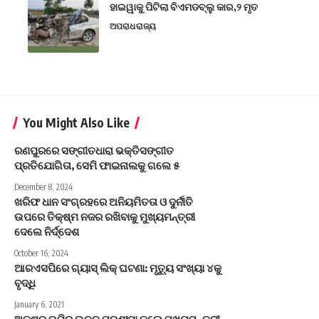
ହାଇୱାକୁ ପିଟିଲା ବିଏମଡବ୍ଲୁ କାର,୨ ମୃତ
ଅପରାଧ
ରାଜ୍ୟ
You Might Also Like
ରଣପୁରରେ ସଙ୍ଗୀତଧାରା ଭକ୍ତିସଙ୍ଗୀତ
ପ୍ରତିଯୋଗିତା, ସେମି ଫାଇନାଲକୁ ଗଲେ ୫
December 8, 2024
ଖରିଫ ଧାନ ସଂଗ୍ରହରେ ଅନିୟମିତତା ଓ ଦୁର୍ନୀତି
ଉପରେ ତିକ୍ଷ୍ମ ନଜର ରଖିବାକୁ ମୁଖ୍ୟମନ୍ତ୍ରୀ
ଦେଲେ ନିର୍ଦ୍ଦେଶ
October 16, 2024
ଆରଏସପିରେ ଗ୍ୟାସ୍ ଲିକ୍ ଘଟଣା: ମୃତ୍ୟୁ ସଂଖ୍ୟା ୪କୁ
ବୃଦ୍ଧି
January 6, 2021