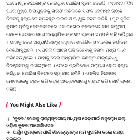
ପ୍ରେମରୁ ହତ୍ୟାକାଣ୍ଡ ହୋଇଥିବା ପୋଲିସ ସୂଚନା ଦେଇଛି । ଏହାସହ ୮ଦିନ
ପରେ ମୁଖ୍ୟ ଅଭିଯୁକ୍ତକୁ ଗିରଫ କରିବାରେ ସଫଳ ହେବାସହ ତାଙ୍କ
ନିକଟରୁ ହତ୍ୟାରେ ବ୍ୟବହୃତ ବାଇକ ଓ ବନ୍ଧୁକ ଜବତ କରିଛି । ମୃତ ସୁନିଲ
କୁମାର ପୂର୍ବରୁ ଢେଙ୍କାନାଳରେ ଏକ ଘରୋଇ କଲେଜରେ କାମ କରୁଥିବା
ବେଳେ ସେଠାରେ ଜଣେ ଅଧ୍ୟାପିକାଙ୍କ ସହ ପ୍ରେମ ସମ୍ପର୍କ ଗଢି ଉଠିଥିଲା
। ଯାହାକୁ ନେଇ ଅଧ୍ୟାପିକାଙ୍କୁ ବହୁବାର ଶାରୀରିକ ଓ ମାନସିକ ନିର୍ଯାତନା
ଦେଇଆସୁଥିଲେ । ଏପରିକି କଥାରେ ରାଜି ନହେବାରୁ ଦରମା ମଧ୍ୟ ବନ୍ଦ
କରିଦେଉଥିଲେ । ଯାହାକୁ ନେଇ ଅଧ୍ୟାପିକା ଜଣଙ୍କ ବାଲ୍ୟବନ୍ଧୁ
ନିରଞ୍ଜନଙ୍କୁ ଜଣାଇଥିଲେ । ତେବେ ପ୍ରତିଶୋଧ ପରାୟଣ ହୋଇ ହତ୍ୟା
କରିଥିବା ପୋଲିସ ନିକଟରେ ସ୍ୱୀକାର କରିଛି । ପୋଲିସ ନିରଞ୍ଜନ
ମୋବାଇଲକୁ ଟ୍ରକ୍ କରି କଟକ ଅନନ୍ଦବଜାରରୁ ଗରଫ କରି କୋର୍ଟ ଚାଲାଣ
କରିଛି ।
You Might Also Like
‘କୁଡୋ’ ଖେଳକୁ ରାଜ୍ୟସ୍ତରୀୟ ମାନ୍ୟତା ଦେବାପାଇଁ ଅନୁରୋଧ କଲା
ଓଡ଼ିଶା କୁଡୋ ଆସୋସିଏସନ
ଅର୍ଜୁନ ପୁରସ୍କାର ପାଇଁ ବୀରେନ୍ଦ୍ରଙ୍କ ନାମ ସୁପାରିସ କଲେ ରାଜ୍ୟ
ସରକାର