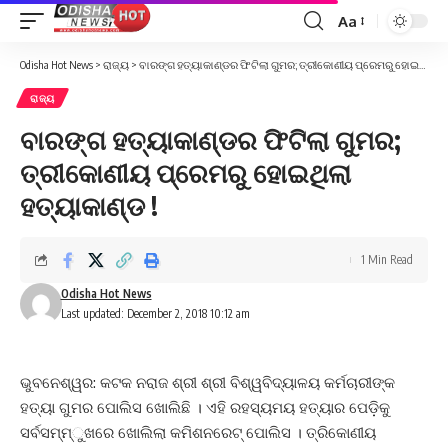
Aa
Font
Resizer
Odisha Hot News
>
ରାଜ୍ୟ
>
ବାରଙ୍ଗ ହତ୍ୟାକାଣ୍ଡର ଫିଟିଲା ଗୁମର; ତ୍ରୀକୋଣୀୟ ପ୍ରେମରୁ ହୋଇଥିଲା ହତ୍ୟାକାଣ୍ଡ !
ରାଜ୍ୟ
ବାରଙ୍ଗ ହତ୍ୟାକାଣ୍ଡର ଫିଟିଲା ଗୁମର;
ତ୍ରୀକୋଣୀୟ ପ୍ରେମରୁ ହୋଇଥିଲା
ହତ୍ୟାକାଣ୍ଡ !
1 Min Read
Odisha Hot News
Last updated: December 2, 2018 10:12 am
ଭୁବନେଶ୍ୱର: କଟକ ନରାଜ ଶ୍ରୀ ଶ୍ରୀ ବିଶ୍ୱବିଦ୍ୟାଳୟ କର୍ମଚାରୀଙ୍କ
ହତ୍ୟା ଗୁମର ପୋଲିସ ଖୋଲିଛି । ଏହି ରହସ୍ୟମୟ ହତ୍ୟାର ପେଡ଼ିକୁ
ସର୍ବସମ୍ମ୍ୁଖରେ ଖୋଲିଲା କମିଶନରେଟ୍ ପୋଲିସ । ତ୍ରିକୋଣୀୟ