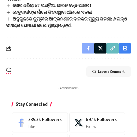
ଜୋର ଧରିଲା ୪୮ ଘଣ୍ଟିଆ ଭାରତ ବନ୍ଦ ପାଳନ !
ହେତୁବାଦୀଙ୍କ ନାଁରେ ସିଂହଦ୍ୱାର ଥାନାରେ ଏତଲା
ଅନୁଗୁଳରେ କୁମ୍ଭୀର ଆକ୍ରମଣରେ ବାଳକର ମୃତ୍ୟୁ ଘଟଣା: ୬ ଲକ୍ଷ
ସହାୟତା ଘୋଷଣା କଲେ ମୁଖ୍ୟମନ୍ତ୍ରୀ
Leave a Comment
- Advertisement -
Stay Connected
235.3k
Followers
69.1k
Followers
Like
Follow