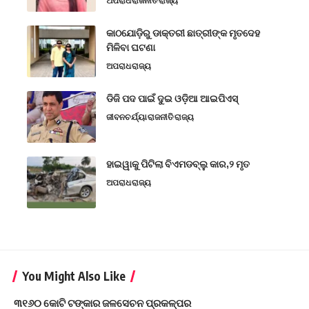
ଅପରାଧ
ରାଜନୀତି
ରାଜ୍ୟ
କାଠଯୋଡ଼ିରୁ ଡାକ୍ତରୀ ଛାତ୍ରୀଙ୍କ ମୃତଦେହ
ମିଳିବା ଘଟଣା
ଅପରାଧ
ରାଜ୍ୟ
ଡିଜି ପଦ ପାଇଁ ଦୁଇ ଓଡ଼ିଆ ଆଇପିଏସ୍
ଜୀବନଚର୍ଯ୍ୟା
ରାଜନୀତି
ରାଜ୍ୟ
ହାଇୱାକୁ ପିଟିଲା ବିଏମଡବ୍ଲୁ କାର,୨ ମୃତ
ଅପରାଧ
ରାଜ୍ୟ
You Might Also Like
୩୧୬୦ କୋଟି ଟଙ୍କାର ଜଳସେଚନ ପ୍ରକଳ୍ପର