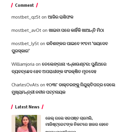
Comment
mostbet_qzSt
on
ଆଜିର ରାଶିଫଳ
mostbet_avOt
on
ଖାଇବା ପରେ କାହିଁକି ଖାଆନ୍ତି ମିଠା
mostbet_lySt
on
ରବିଶଙ୍କର ପାଇବେ ୨୯ତମ ‘ଜୟଦେବ
ପୁରସ୍କାର’
Williamjoria
on
ତେଲେଙ୍ଗାନା ଏନ୍‌କାଉଣ୍ଟର: ପୁଣିଥରେ
ବ୍ୟବଚ୍ଛେଦ ହେବ ଅପରାଧୀଙ୍କ ସଂରକ୍ଷିତ ମୃତଦେହ
CharlesOvAts
on
୧୦୩୮ ଡାକ୍ତରଙ୍କୁ ନିଯୁକ୍ତିପତ୍ର ଦେଲେ
ମୁଖ୍ୟମନ୍ତ୍ରୀ ନବୀନ ପଟ୍ଟନାୟକ
Latest News
ଜେଲ୍ ଗଲେ ସରପଞ୍ଚ ଚାମେଲି,
ମାଜିଷ୍ଟ୍ରେଟଙ୍କ ନିକଟରେ ହାଜର ହେବେ