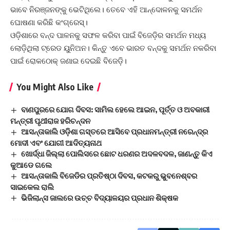
ଭାବେ ନିରଞ୍ଜନଙ୍କୁ ଭେଟିଥିଲେ। ତେବେ ଏହି ଆନ୍ଦୋଳନକୁ ସମର୍ଥନ
ଘୋଷଣା କରିଛି କଂଗ୍ରେସ୍।
ଓଡ଼ିଶାରେ ବନ୍ଦ ପାଳନକୁ ସଫଳ କରିବା ପାଇଁ ବିଜେଡ଼ିର ସମର୍ଥନ ମଧ୍ୟ
ଲୋଡ଼ିଥିଲା ଟ୍ରେଡ ୟୁନିଅନ। କିନ୍ତୁ ଏବେ ଭାରତ ବନ୍ଦକୁ ସମର୍ଥନ ନକରିବା
ପାଇଁ ରୋକଠୋକ୍ ଜଣାଇ ଦେଇଛି ବିଜେଡ଼ି।
You Might Also Like
ବାଣପୁରରେ ଯୋଗ ଦିବସ: ସାମିଲ ହେଲେ ଆଇନ, ପୂର୍ତ୍ତ ଓ ଅବକାରୀ
ମନ୍ତ୍ରୀ ପୃଥୀରାଜ ହରିଚନ୍ଦନ
ଆସନ୍ତାକାଲି ଓଡ଼ିଶା ଗସ୍ତରେ ଆସିବେ ପ୍ରଧାନମନ୍ତ୍ରୀ ନରେନ୍ଦ୍ର
ମୋଦୀ ଏବଂ ଯୋଗୀ ଆଦିତ୍ୟନାଥ
ଖୋର୍ଦ୍ଧା ଜିଲ୍ଲା ପୋଲିସରେ ଛୋଟ ଧରଣର ଅଦଳବଦଳ, ଜାଣନ୍ତୁ କିଏ
କୁଆଡେ ଗଲେ
ଆସନ୍ତାକାଲି ବିଜେଡିର ପ୍ରତିଷ୍ଠା ଦିବସ, କଟକରୁ ଭୁବନେଶ୍ବର
ସାଇକେଲ ରାଲି
ଭିଜିଲାନ୍ସ ଜାଲରେ ଉଚ୍ଚ ବିଦ୍ୟାଳୟର ପ୍ରଧାନ ଶିକ୍ଷକ