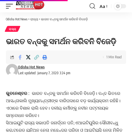
Aa
Font
Resizer
Odisha Hot News
>
ରାଜ୍ୟ
>
ଭାରତ ବନ୍ଦକୁ ସମର୍ଥନ କରିବନି ବିଜେଡ଼ି
ରାଜ୍ୟ
ଭାରତ ବନ୍ଦକୁ ସମର୍ଥନ କରିବନି ବିଜେଡ଼ି
1 Min Read
Odisha Hot News
Last updated: January 7, 2020 3:24 pm
ଭୁବନେଶ୍ବର :
ଭାରତ ବନ୍ଦକୁ ସମର୍ଥନ କରିବନି ବିଜେଡ଼ି। ବନ୍ଦ ଭିତରେ
ଆସନ୍ତାକାଲି ମୁଖ୍ୟମନ୍ତ୍ରୀଙ୍କ ବାରିପଦାରେ ବଡ଼ କାର୍ଯ୍ୟକ୍ରମ ରହିଛି।
ଏଠାରେ ବିଶାଳ ରାଲି ହେବ। ଦଳୀୟ କର୍ମୀଙ୍କୁ ନବୀନ ପଟ୍ଟନାୟକ
ସମ୍ବୋଧନ କରିବେ।
ସିଆଇୟୁଟି ରାଜ୍ୟ ସଭାପତି ଜନାର୍ଦ୍ଦନ ପତି,ଏଆଇଟିୟୁସିର ସୌରୀବନ୍ଧୁ
କର,ଟ୍ରେଡ ୟୁନିଅନ ନେତା ମହେନ୍ଦ୍ର ପରିଡ଼ା ଓ ଆଇଟିୟୁସି ନେତା ମିଳିତ